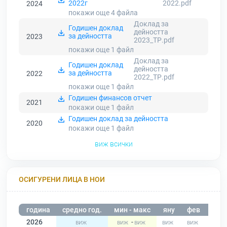
2022г
2022.pdf
2024
покажи още 4
файла
Доклад за
Годишен доклад
дейността
за дейността
2023
2023_ТР.pdf
покажи още 1
файл
Доклад за
Годишен доклад
дейността
за дейността
2022
2022_ТР.pdf
покажи още 1
файл
Годишен финансов отчет
2021
покажи още 1
файл
Годишен доклад за дейността
2020
покажи още 1
файл
виж всички
ОСИГУРЕНИ ЛИЦА В НОИ
година
средно год.
мин - макс
яну
фев
мар
2026
-