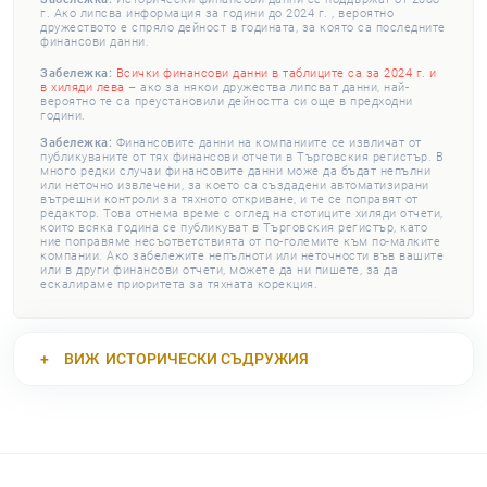
г. Ако липсва информация за години до 2024 г. , вероятно
дружеството е спряло дейност в годината, за която са последните
финансови данни.
Забележка:
Всички финансови данни в таблиците са за 2024 г. и
в хиляди лева
– ако за някои дружества липсват данни, най-
вероятно те са преустановили дейността си още в предходни
години.
Забележка:
Финансовите данни на компаниите се извличат от
публикуваните от тях финансови отчети в Търговския регистър. В
много редки случаи финансовите данни може да бъдат непълни
или неточно извлечени, за което са създадени автоматизирани
вътрешни контроли за тяхното откриване, и те се поправят от
редактор. Това отнема време с оглед на стотиците хиляди отчети,
които всяка година се публикуват в Търговския регистър, като
ние поправяме несъответствията от по-големите към по-малките
компании. Ако забележите непълноти или неточности във вашите
или в други финансови отчети, можете да ни пишете, за да
ескалираме приоритета за тяхната корекция.
ВИЖ
ИСТОРИЧЕСКИ СЪДРУЖИЯ