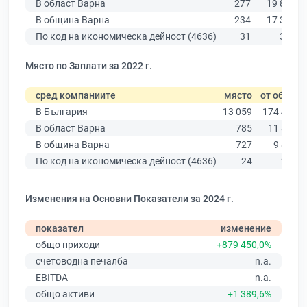
В област Варна
277
19 882
В община Варна
234
17 349
По код на икономическа дейност (4636)
31
321
Място по Заплати за 2022 г.
сред компаниите
място
от общо
В България
13 059
174 403
В област Варна
785
11 437
В община Варна
727
9 876
По код на икономическа дейност (4636)
24
230
Изменения на Основни Показатели за 2024 г.
показател
изменение
общо приходи
+879 450,0%
счетоводна печалба
n.a.
EBITDA
n.a.
общо активи
+1 389,6%