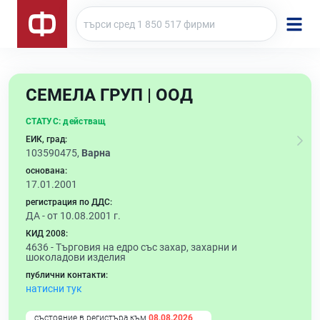
СЕМЕЛА ГРУП | ООД
СТАТУС:
действащ
ЕИК, град:
103590475,
Варна
основана:
17.01.2001
регистрация по ДДС:
ДА - от 10.08.2001 г.
КИД 2008:
4636 -
Търговия на едро със захар, захарни и
шоколадови изделия
публични контакти:
натисни тук
състояние в регистъра към
08.08.2026