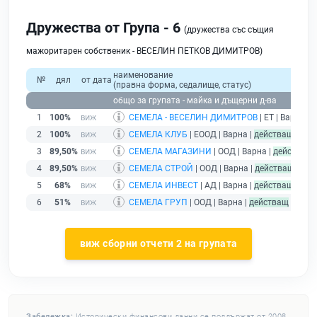
Дружества от Група - 6
(дружества със същия
мажоритарен собственик - ВЕСЕЛИН ПЕТКОВ ДИМИТРОВ)
наименование
№
дял
от дата
(правна форма, седалище, статус)
общо за групата - майка и дъщерни д-ва
1
100%
СЕМЕЛА - ВЕСЕЛИН ДИМИТРОВ
| ЕТ | Варна |
д
2
100%
СЕМЕЛА КЛУБ
| ЕООД | Варна |
действащ
3
89,50%
СЕМЕЛА МАГАЗИНИ
| ООД | Варна |
действащ
4
89,50%
СЕМЕЛА СТРОЙ
| ООД | Варна |
действащ
5
68%
СЕМЕЛА ИНВЕСТ
| АД | Варна |
действащ
6
51%
СЕМЕЛА ГРУП
| ООД | Варна |
действащ
виж сборни отчети 2 на групата
Забележка:
Исторически финансови данни се поддържат от 2008