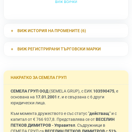
виж всички
ВИЖ ИСТОРИЯ НА ПРОМЕНИТЕ (6)
ВИЖ РЕГИСТРИРАНИ ТЪРГОВСКИ МАРКИ
НАКРАТКО ЗА СЕМЕЛА ГРУП
СЕМЕЛА ГРУП ООД
(SEMELA GRUP), с ЕИК
103590475
, е
основана на
17.01.2001 г.
и е свързана с 6 други
юридически лица.
Към момента дружеството е със статус "
действащ
" и с
капитал от € 766 937,8. Представлява се от
ВЕСЕЛИН
ПЕТКОВ ДИМИТРОВ - Управител
. Съдружници в
СЕМЕЛА ГРУП са
ВЕСЕЛИН ПЕТКОВ ДИМИТРОВ
с
51%