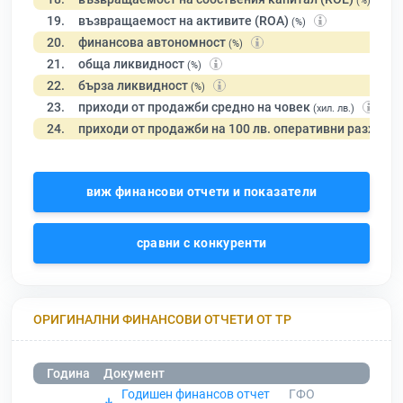
(%)
19.
възвращаемост на активите (ROA)
(%)
20.
финансова автономност
(%)
21.
обща ликвидност
(%)
22.
бърза ликвидност
(%)
23.
приходи от продажби средно на човек
(хил. лв.)
24.
приходи от продажби на 100 лв. оперативни разходи
виж финансови отчети и показатели
сравни с конкуренти
ОРИГИНАЛНИ ФИНАНСОВИ ОТЧЕТИ ОТ ТР
Година
Документ
Годишен финансов отчет
ГФО