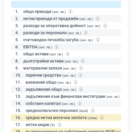
1.
общо приходи
(хил. лв.)
2.
нетни приходи от продажби
(хил. лв.)
3.
разходи за оперативна дейност
(хил. лв.)
4.
разходи за персонала
(хил. лв.)
5.
счетоводна печалба/загуба
(хил. лв.)
6.
EBITDA
(хил. лв.)
7.
общо активи
(хил. лв.)
8.
дълготрайни активи
(хил. лв.)
9.
материални запаси
(хил. лв.)
10.
парични средства
(хил. лв.)
11.
вземания общо
(хил. лв.)
12.
задължения общо
(хил. лв.)
13.
задължения към финансови институции
(хил. лв.)
14.
собствен капитал
(хил. лв.)
15.
средносписъчен персонал
(брой)
16.
средна нетна месечна заплата
(лева)
17.
нетен марж
(%)
18.
възвращаемост на собствения капитал (ROE)