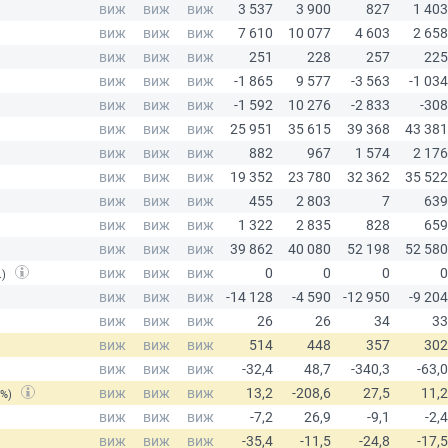
.)
(%)