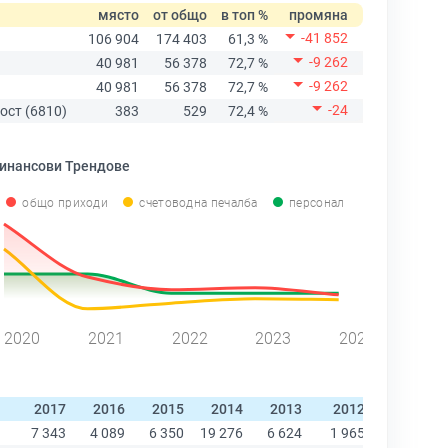
място
от общо
в топ %
промяна
-41 852
106 904
174 403
61,3 %
-9 262
40 981
56 378
72,7 %
-9 262
40 981
56 378
72,7 %
-24
ост (6810)
383
529
72,4 %
инансови Трендове
общо приходи
счетоводна печалба
персонал
2020
2021
2022
2023
2024
2017
2016
2015
2014
2013
2012
2011