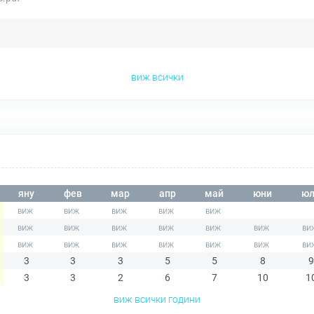
виж всички
яну
фев
мар
апр
май
юни
юл
3
3
3
5
5
8
9
3
3
2
6
7
10
1
виж всички години