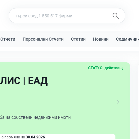
 Отчети
Персонални Отчети
Статии
Новини
Седмични
СТАТУС:
действащ
ЛИС | ЕАД
ба на собствени недвижими имоти
на промяна на
30.04.2026