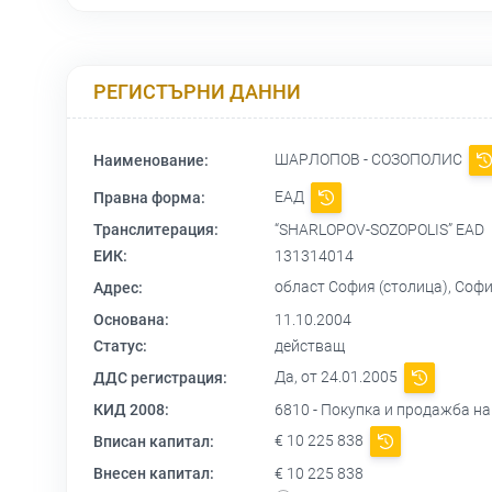
РЕГИСТЪРНИ ДАННИ
ШАРЛОПОВ - СОЗОПОЛИС
Наименование:
ЕАД
Правна форма:
Транслитерация:
“SHARLOPOV-SOZOPOLIS” EAD
ЕИК:
131314014
област София (столица), Софи
Адрес:
Основана:
11.10.2004
Статус:
действащ
Да, от 24.01.2005
ДДС регистрация:
КИД 2008:
6810 - Покупка и продажба н
€ 10 225 838
Вписан капитал:
Внесен капитал:
€ 10 225 838