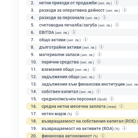
2.
нетни приходи от продажби
(хил. лв.)
3.
разходи за оперативна дейност
(хил. лв.)
4.
разходи за персонала
(хил. лв.)
5.
счетоводна печалба/загуба
(хил. лв.)
6.
EBITDA
(хил. лв.)
7.
общо активи
(хил. лв.)
8.
дълготрайни активи
(хил. лв.)
9.
материални запаси
(хил. лв.)
10.
парични средства
(хил. лв.)
11.
вземания общо
(хил. лв.)
12.
задължения общо
(хил. лв.)
13.
задължения към финансови институции
(хил. лв
14.
собствен капитал
(хил. лв.)
15.
средносписъчен персонал
(брой)
16.
средна нетна месечна заплата
(лева)
17.
нетен марж
(%)
18.
възвращаемост на собствения капитал (ROE)
19.
възвращаемост на активите (ROA)
(%)
20.
финансова автономност
(%)