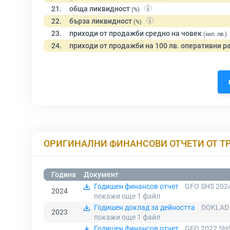
21.
обща ликвидност
(%)
22.
бърза ликвидност
(%)
23.
приходи от продажби средно на човек
(хил. лв.)
24.
приходи от продажби на 100 лв. оперативни р
ОРИГИНАЛНИ ФИНАНСОВИ ОТЧЕТИ ОТ Т
Година
Документ
Годишен финансов отчет
GFO SHS 2024
2024
покажи още 1
файл
Годишен доклад за дейността
DOKLAD 
2023
покажи още 1
файл
Годишен финансов отчет
GFO 2022 SHS