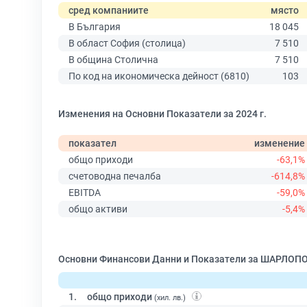
сред компаниите
място
В България
18 045
В област София (столица)
7 510
В община Столична
7 510
По код на икономическа дейност (6810)
103
Изменения на Основни Показатели за 2024 г.
показател
изменение
общо приходи
-63,1%
счетоводна печалба
-614,8%
EBITDA
-59,0%
общо активи
-5,4%
Основни Финансови Данни и Показатели за ШАРЛОПО
1.
общо приходи
(хил. лв.)