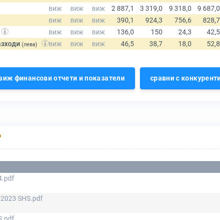
азходи
(лева)
виж финансови отчети и показатели
сравни с конкурент
Р
.pdf
2023 SHS.pdf
.pdf