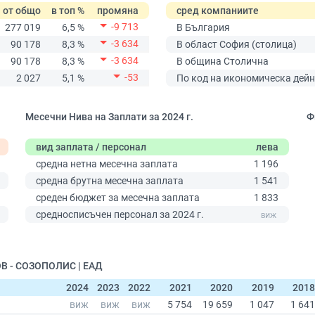
от общо
в топ %
промяна
сред компаниите
-9 713
277 019
6,5 %
В България
-3 634
90 178
8,3 %
В област София (столица)
-3 634
90 178
8,3 %
В община Столична
-53
2 027
5,1 %
По код на икономическа дейн
Месечни Нива на Заплати за 2024 г.
Ф
вид заплата / персонал
лева
средна нетна месечна заплата
1 196
средна брутна месечна заплата
1 541
среден бюджет за месечна заплата
1 833
0
средносписъчен персонал за 2024 г.
В - СОЗОПОЛИС | ЕАД
2024
2023
2022
2021
2020
2019
2018