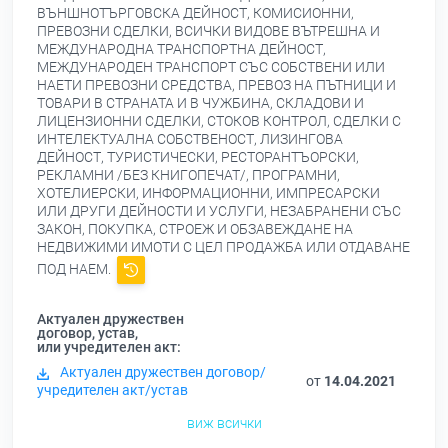
ВЪНШНОТЪРГОВСКА ДЕЙНОСТ, КОМИСИОННИ,
ПРЕВОЗНИ СДЕЛКИ, ВСИЧКИ ВИДОВЕ ВЪТРЕШНА И
МЕЖДУНАРОДНА ТРАНСПОРТНА ДЕЙНОСТ,
МЕЖДУНАРОДЕН ТРАНСПОРТ СЪС СОБСТВЕНИ ИЛИ
НАЕТИ ПРЕВОЗНИ СРЕДСТВА, ПРЕВОЗ НА ПЪТНИЦИ И
ТОВАРИ В СТРАНАТА И В ЧУЖБИНА, СКЛАДОВИ И
ЛИЦЕНЗИОННИ СДЕЛКИ, СТОКОВ КОНТРОЛ, СДЕЛКИ С
ИНТЕЛЕКТУАЛНА СОБСТВЕНОСТ, ЛИЗИНГОВА
ДЕЙНОСТ, ТУРИСТИЧЕСКИ, РЕСТОРАНТЪОРСКИ,
РЕКЛАМНИ /БЕЗ КНИГОПЕЧАТ/, ПРОГРАМНИ,
ХОТЕЛИЕРСКИ, ИНФОРМАЦИОННИ, ИМПРЕСАРСКИ
ИЛИ ДРУГИ ДЕЙНОСТИ И УСЛУГИ, НЕЗАБРАНЕНИ СЪС
ЗАКОН, ПОКУПКА, СТРОЕЖ И ОБЗАВЕЖДАНЕ НА
НЕДВИЖИМИ ИМОТИ С ЦЕЛ ПРОДАЖБА ИЛИ ОТДАВАНЕ
ПОД НАЕМ.
Актуален дружествен
договор, устав,
или учредителен акт:
Актуален дружествен договор/
от
14.04.2021
учредителен акт/устав
виж всички