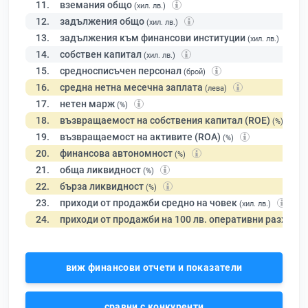
11.
вземания общо
(хил. лв.)
12.
задължения общо
(хил. лв.)
13.
задължения към финансови институции
(хил. лв.)
14.
собствен капитал
(хил. лв.)
15.
средносписъчен персонал
(брой)
16.
средна нетна месечна заплата
(лева)
17.
нетен марж
(%)
18.
възвращаемост на собствения капитал (ROE)
(%)
19.
възвращаемост на активите (ROA)
(%)
20.
финансова автономност
(%)
21.
обща ликвидност
(%)
22.
бърза ликвидност
(%)
23.
приходи от продажби средно на човек
(хил. лв.)
24.
приходи от продажби на 100 лв. оперативни разходи
виж финансови отчети и показатели
сравни с конкуренти