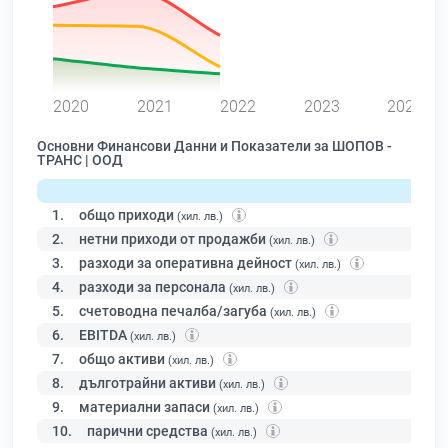
0
2020
2021
2022
2023
2024
Основни Финансови Данни и Показатели за ШОПОВ -
ТРАНС | ООД
1.
общо приходи
(хил. лв.)
2.
нетни приходи от продажби
(хил. лв.)
3.
разходи за оперативна дейност
(хил. лв.)
4.
разходи за персонала
(хил. лв.)
5.
счетоводна печалба/загуба
(хил. лв.)
6.
EBITDA
(хил. лв.)
7.
общо активи
(хил. лв.)
8.
дълготрайни активи
(хил. лв.)
9.
материални запаси
(хил. лв.)
10.
парични средства
(хил. лв.)