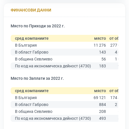
ФИНАНСОВИ ДАННИ
Място по Приходи за 2022 г.
сред компаниите
място
от общо
В България
11 276
277 019
В област Габрово
143
4 019
В община Севлиево
56
1 006
По код на икономическа дейност (4730)
183
974
Място по Заплати за 2022 г.
сред компаниите
място
от общо
В България
69 121
174 403
В област Габрово
884
2 514
В община Севлиево
208
638
По код на икономическа дейност (4730)
493
863