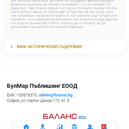
или неточно извлечени, за което са създадени автоматизирани
вътрешни контроли за тяхното откриване, и те се поправят от
редактор. Това отнема време с оглед на стотиците хиляди отчети,
които всяка година се публикуват в Търговския регистър, като
ние поправяме несъответствията от по-големите към по-малките
компании. Ако забележите непълноти или неточности във вашите
или в други финансови отчети, можете да ни пишете, за да
ескалираме приоритета за тяхната корекция.
ВИЖ
ИСТОРИЧЕСКИ СЪДРУЖИЯ
БулМар Пъблишинг ЕООД
ЕИК: 130876370,
admin@finansi.bg
София, ул. Найчо Цанов 172, ет. 3