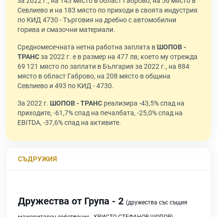
за 2022 г., на 143 място в област Габрово, на 56 място в
Севлиево и на 183 място по приходи в своята индустрия
по КИД 4730 - Търговия на дребно с автомобилни
горива и смазочни материали.
Средномесечната нетна работна заплата в
ШОПОВ -
ТРАНС
за 2022 г. е в размер на 477 лв, което му отрежда
69 121 място по заплати в България за 2022 г., на 884
място в област Габрово, на 208 място в община
Севлиево и 493 по КИД - 4730.
За 2022 г.
ШОПОВ - ТРАНС
реализира -43,5% спад на
приходите, -61,7% спад на печалбата, -25,0% спад на
EBITDA, -37,6% спад на активите.
СЪДРУЖИЯ
Дружества от Група - 2
(дружества със същия