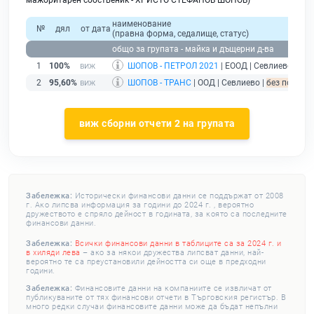
мажоритарен собственик - ХРИСТО СТЕФАНОВ ШОПОВ)
наименование
№
дял
от дата
(правна форма, седалище, статус)
общо за групата - майка и дъщерни д-ва
1
100%
ШОПОВ - ПЕТРОЛ 2021
| ЕООД | Севлиево |
без
2
95,60%
ШОПОВ - ТРАНС
| ООД | Севлиево |
без подаден
виж сборни отчети 2 на групата
Забележка:
Исторически финансови данни се поддържат от 2008
г. Ако липсва информация за години до 2024 г. , вероятно
дружеството е спряло дейност в годината, за която са последните
финансови данни.
Забележка:
Всички финансови данни в таблиците са за 2024 г. и
в хиляди лева
– ако за някои дружества липсват данни, най-
вероятно те са преустановили дейността си още в предходни
години.
Забележка:
Финансовите данни на компаниите се извличат от
публикуваните от тях финансови отчети в Търговския регистър. В
много редки случаи финансовите данни може да бъдат непълни