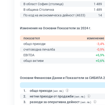
В област София (столица)
1 489
В община Столична
1 489
По код на икономическа дейност (4633)
14
Изменения на Основни Показатели за 2024 г.
показател
изменение
общо приходи
-3,4%
счетоводна печалба
-0,9%
EBITDA
+6,9%
общо активи
+0,6%
Основни Финансови Данни и Показатели за СИБИЛА 2
1.
общо приходи
(хил. лв.)
2.
нетни приходи от продажби
(хил. лв.)
3.
разходи за оперативна дейност
(хил. лв.)