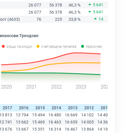
5 641
26 077
56 378
46,3 %
5 641
26 077
56 378
46,3 %
14
ост (4633)
76
225
33,8 %
инансови Трендове
общо приходи
счетоводна печалба
персонал
2020
2021
2022
2023
2024
2017
2016
2015
2014
2013
2012
2011
2010