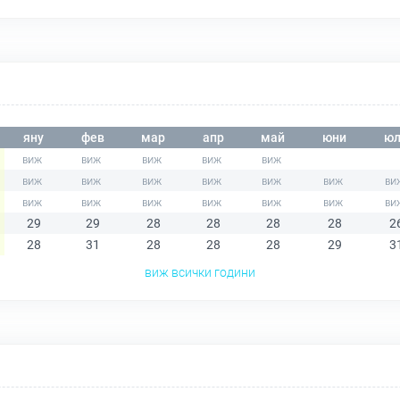
яну
фев
мар
апр
май
юни
юл
29
29
28
28
28
28
2
28
31
28
28
28
29
3
виж всички години