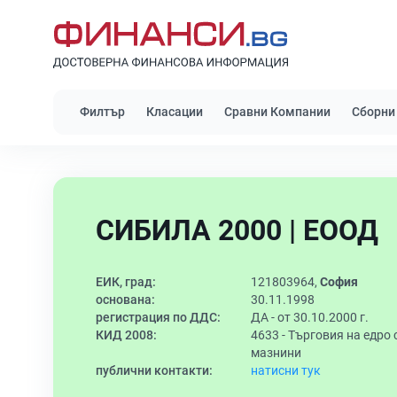
Филтър
Класации
Сравни Компании
Сборни
СИБИЛА 2000 | ЕООД
ЕИК, град:
121803964,
София
основана:
30.11.1998
регистрация по ДДС:
ДА - от 30.10.2000 г.
КИД 2008:
4633 -
Търговия на едро 
мазнини
публични контакти:
натисни тук