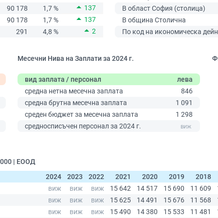
137
90 178
1,7 %
В област София (столица)
137
90 178
1,7 %
В община Столична
2
291
4,8 %
По код на икономическа дейн
Месечни Нива на Заплати за 2024 г.
Ф
вид заплата / персонал
лева
средна нетна месечна заплата
846
средна брутна месечна заплата
1 091
среден бюджет за месечна заплата
1 298
0
средносписъчен персонал за 2024 г.
000 | ЕООД
2024
2023
2022
2021
2020
2019
2018