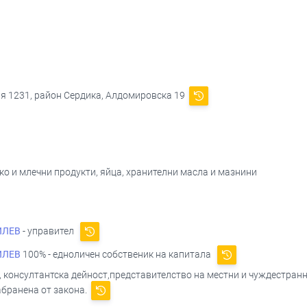
ия 1231, район Сердика, Алдомировска 19
яко и млечни продукти, яйца, хранителни масла и мазнини
ИЛЕВ
- управител
ИЛЕВ
100% - едноличен собственик на капитала
консултантска дейност,представителство на местни и чуждестранни
забранена от закона.