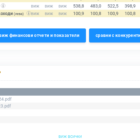
азходи
(лева)
виж финансови отчети и показатели
сравни с конкурент
Р
4.pdf
3.pdf
виж всички