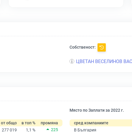
Собственост:
ЦВЕТАН ВЕСЕЛИНОВ ВА
Място по Заплати за 2022 г.
от общо
в топ %
промяна
сред компаниите
225
277 019
1,1 %
В България