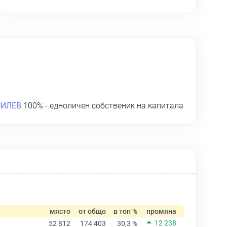
СИЛЕВ
100% - едноличен собственик на капитала
място
от общо
в топ %
промяна
12 238
52 812
174 403
30,3 %