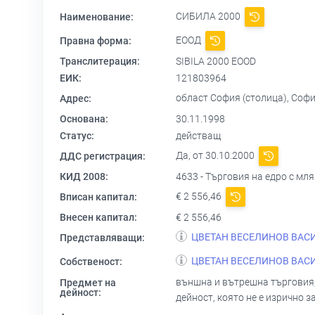
СИБИЛА 2000
Наименование:
ЕООД
Правна форма:
Транслитерация:
SIBILA 2000 EOOD
ЕИК:
121803964
област София (столица), Соф
Адрес:
Основана:
30.11.1998
Статус:
действащ
Да, от 30.10.2000
ДДС регистрация:
КИД 2008:
4633 - Търговия на едро с мл
€ 2 556,46
Вписан капитал:
Внесен капитал:
€ 2 556,46
ЦВЕТАН ВЕСЕЛИНОВ ВАС
Представляващи:
ЦВЕТАН ВЕСЕЛИНОВ ВАС
Собственост:
външна и вътрешна търговия, 
Предмет на
дейност:
дейност, която не е изрично 