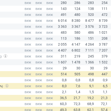
.)
(%)