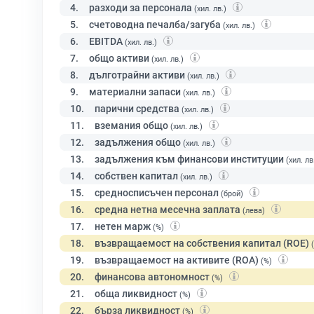
4.
разходи за персонала
(хил. лв.)
5.
счетоводна печалба/загуба
(хил. лв.)
6.
EBITDA
(хил. лв.)
7.
общо активи
(хил. лв.)
8.
дълготрайни активи
(хил. лв.)
9.
материални запаси
(хил. лв.)
10.
парични средства
(хил. лв.)
11.
вземания общо
(хил. лв.)
12.
задължения общо
(хил. лв.)
13.
задължения към финансови институции
(хил. лв
14.
собствен капитал
(хил. лв.)
15.
средносписъчен персонал
(брой)
16.
средна нетна месечна заплата
(лева)
17.
нетен марж
(%)
18.
възвращаемост на собствения капитал (ROE)
19.
възвращаемост на активите (ROA)
(%)
20.
финансова автономност
(%)
21.
обща ликвидност
(%)
22.
бърза ликвидност
(%)