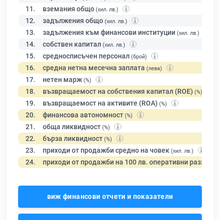
11.
вземания общо
(хил. лв.)
12.
задължения общо
(хил. лв.)
13.
задължения към финансови институции
(хил. лв.)
14.
собствен капитал
(хил. лв.)
15.
средносписъчен персонал
(брой)
16.
средна нетна месечна заплата
(лева)
17.
нетен марж
(%)
18.
възвращаемост на собствения капитал (ROE)
(%)
19.
възвращаемост на активите (ROA)
(%)
20.
финансова автономност
(%)
21.
обща ликвидност
(%)
22.
бърза ликвидност
(%)
23.
приходи от продажби средно на човек
(хил. лв.)
24.
приходи от продажби на 100 лв. оперативни разходи
виж финансови отчети и показатели