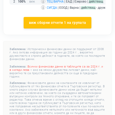
2
100%
ТЕЦ ВАРНА
| ЕАД | Езерово |
действащ
СИГДА
| ЕООД | Варна |
действащ
- дружество
виж сборни отчети 1 на групата
Забележка:
Исторически финансови данни се поддържат от 2008
г. Ако липсва информация за години до 2024 г. , вероятно
дружеството е спряло дейност в годината, за която са последните
финансови данни.
Забележка:
Всички финансови данни в таблиците са за 2024 г. и
в хиляди лева
– ако за някои дружества липсват данни, най-
вероятно те са преустановили дейността си още в предходни
години.
Забележка:
Финансовите данни на компаниите се извличат от
публикуваните от тях финансови отчети в Търговския регистър. В
много редки случаи финансовите данни може да бъдат непълни
или неточно извлечени, за което са създадени автоматизирани
вътрешни контроли за тяхното откриване, и те се поправят от
редактор. Това отнема време с оглед на стотиците хиляди отчети,
които всяка година се публикуват в Търговския регистър, като
ние поправяме несъответствията от по-големите към по-малките
компании. Ако забележите непълноти или неточности във вашите
или в други финансови отчети, можете да ни пишете, за да