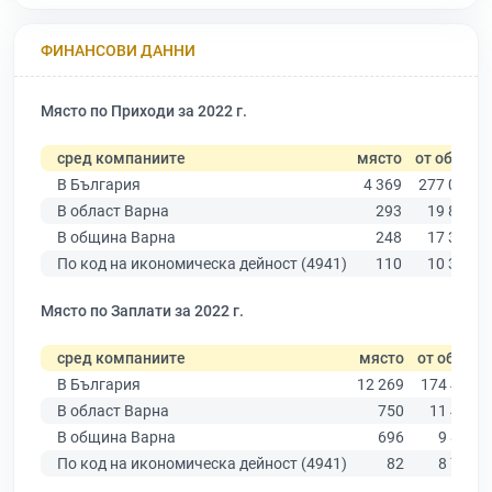
ФИНАНСОВИ ДАННИ
Място по Приходи за 2022 г.
сред компаниите
място
от общо
В България
4 369
277 019
В област Варна
293
19 882
В община Варна
248
17 349
По код на икономическа дейност (4941)
110
10 330
Място по Заплати за 2022 г.
сред компаниите
място
от общо
В България
12 269
174 403
В област Варна
750
11 437
В община Варна
696
9 876
По код на икономическа дейност (4941)
82
8 756