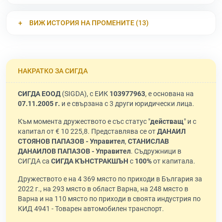
ВИЖ ИСТОРИЯ НА ПРОМЕНИТЕ (13)
НАКРАТКО ЗА СИГДА
СИГДА ЕООД
(SIGDA), с ЕИК
103977963
, е основана на
07.11.2005 г.
и е свързана с 3 други юридически лица.
Към момента дружеството е със статус "
действащ
" и с
капитал от € 10 225,8. Представлява се от
ДАНАИЛ
СТОЯНОВ ПАПАЗОВ - Управител
,
СТАНИСЛАВ
ДАНАИЛОВ ПАПАЗОВ - Управител
. Съдружници в
СИГДА са
СИГДА КЪНСТРАКШЪН
с
100%
от капитала.
Дружеството е на 4 369 място по приходи в България за
2022 г., на 293 място в област Варна, на 248 място в
Варна и на 110 място по приходи в своята индустрия по
КИД 4941 - Товарен автомобилен транспорт.