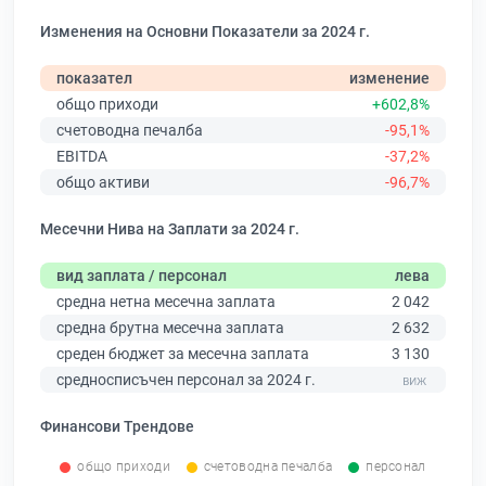
Изменения на Основни Показатели за 2024 г.
показател
изменение
общо приходи
+602,8%
счетоводна печалба
-95,1%
EBITDA
-37,2%
общо активи
-96,7%
Месечни Нива на Заплати за 2024 г.
вид заплата / персонал
лева
средна нетна месечна заплата
2 042
средна брутна месечна заплата
2 632
среден бюджет за месечна заплата
3 130
средносписъчен персонал за 2024 г.
Финансови Трендове
общо приходи
счетоводна печалба
персонал