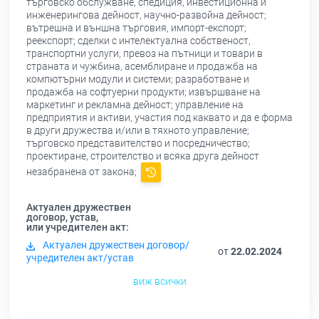
търговско обслужване, спедиция, инвестиционна и
инженерингова дейност, научно-развойна дейност;
вътрешна и външна търговия, импорт-експорт;
реекспорт; сделки с интелектуална собственост,
транспортни услуги, превоз на пътници и товари в
страната и чужбина, асемблиране и продажба на
компютърни модули и системи; разработване и
продажба на софтуерни продукти; извършване на
маркетинг и рекламна дейност; управление на
предприятия и активи, участия под каквато и да е форма
в други дружества и/или в тяхното управление;
търговско представителство и посредничество;
проектиране, строителство и всяка друга дейност
незабранена от закона;
Актуален дружествен
договор, устав,
или учредителен акт:
Актуален дружествен договор/
от
22.02.2024
учредителен акт/устав
виж всички