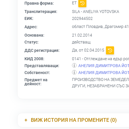
ЕТ
Правна форма:
Транслитерация:
SILA - ANELIYA YOTOVSKA
ЕИК:
202944502
област Пловдив, Драгомир 418
Адрес:
Основана:
21.02.2014
Статус:
действащ
Да, от 02.04.2015
ДДС регистрация:
КИД 2008:
0141 - Отглеждане на едър ро
Представляващи:
АНЕЛИЯ ДИМИТРОВА ЙО
Собственост:
АНЕЛИЯ ДИМИТРОВА ЙО
ПРОИЗВОДСТВО НА ЗЕМЕДЕЛ
Предмет на
дейност:
ДРУГИ, НЕЗАБРАНЕНИ СЪС З
ВИЖ ИСТОРИЯ НА ПРОМЕНИТЕ (0)