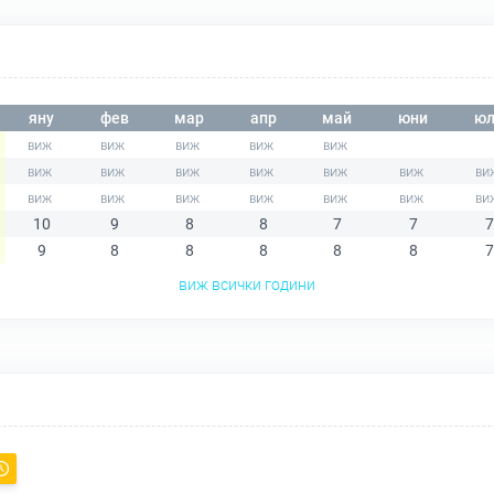
яну
фев
мар
апр
май
юни
юл
10
9
8
8
7
7
7
9
8
8
8
8
8
7
виж всички години