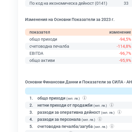
По код на икономическа дейност (0141)
33
Изменения на Основни Показатели за 2023 г.
показател
изменение
общо приходи
-94,5%
счетоводна печалба
-114,8%
EBITDA
-96,7%
общо активи
-95,9%
Основни Финансови Данни и Показатели за СИЛА - А
1.
общо приходи
(хил. лв.)
2.
нетни приходи от продажби
(хил. лв.)
3.
разходи за оперативна дейност
(хил. лв.)
4.
разходи за персонала
(хил. лв.)
5.
счетоводна печалба/загуба
(хил. лв.)