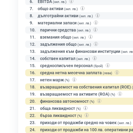
6.
EBITDA
(хил. лв.)
7.
общо активи
(хил. лв.)
8.
дълготрайни активи
(хил. лв.)
9.
материални запаси
(хил. лв.)
10.
парични средства
(хил. лв.)
11.
вземания общо
(хил. лв.)
12.
задължения общо
(хил. лв.)
13.
задължения към финансови институции
(хил. лв
14.
собствен капитал
(хил. лв.)
15.
средносписъчен персонал
(брой)
16.
средна нетна месечна заплата
(лева)
17.
нетен марж
(%)
18.
възвращаемост на собствения капитал (ROE)
19.
възвращаемост на активите (ROA)
(%)
20.
финансова автономност
(%)
21.
обща ликвидност
(%)
22.
бърза ликвидност
(%)
23.
приходи от продажби средно на човек
(хил. лв.)
24.
приходи от продажби на 100 лв. оперативни р