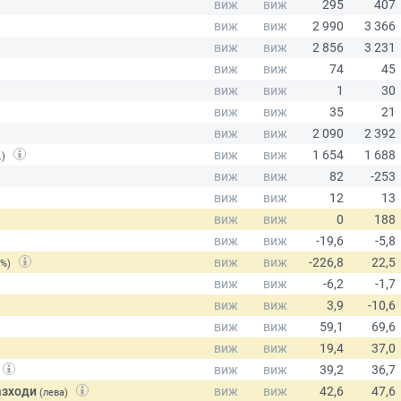
.)
(%)
азходи
(лева)