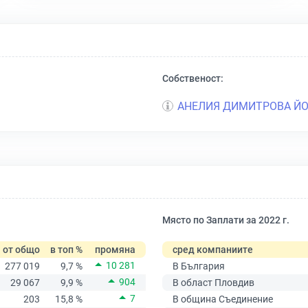
Собственост:
л
АНЕЛИЯ ДИМИТРОВА Й
Място по Заплати за 2022 г.
от общо
в топ %
промяна
сред компаниите
10 281
277 019
9,7 %
В България
904
29 067
9,9 %
В област Пловдив
7
203
15,8 %
В община Съединение