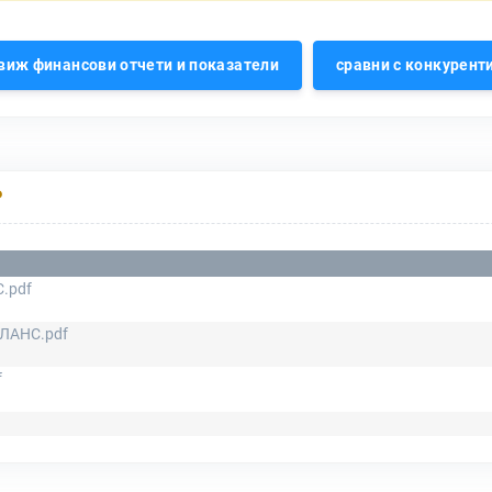
виж финансови отчети и показатели
сравни с конкурент
Р
.pdf
ЛАНС.pdf
f