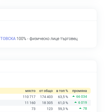
ОТОВСКА
100% - физическо лице търговец
място
от общо
в топ %
промяна
66 034
110 717
174 403
63,5 %
6 019
11 160
18 305
61,0 %
78
73
123
59,3 %