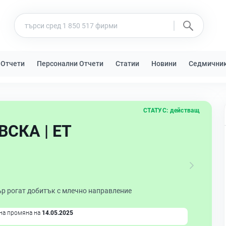
 Отчети
Персонални Отчети
Статии
Новини
Седмични
СТАТУС:
действащ
СКА | ЕТ
ър рогат добитък с млечно направление
на промяна на
14.05.2025