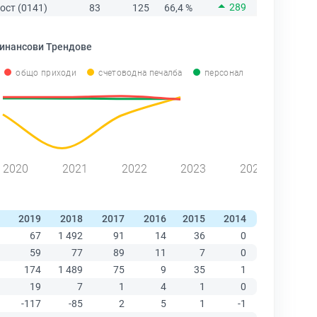
289
ост (0141)
83
125
66,4 %
инансови Трендове
общо приходи
счетоводна печалба
персонал
2020
2021
2022
2023
2024
2019
2018
2017
2016
2015
2014