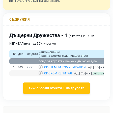
EBITDA, 0,4% ръст на активите.
СЪДРУЖИЯ
Дъщерни Дружества - 1
(в които СИСКОМ
КЕПИТАЛ има над 50% участие)
наименование
№
дял
от дата
(правна форма, седалище, статус)
общо за групата - майка и дъщерни д-ва
1
90%
СИСТЕМНИ КОМУНИКАЦИИ
| АД | София |
дей
СИСКОМ КЕПИТАЛ
| АД | София |
действащ
- д
виж сборни отчети 1 на групата