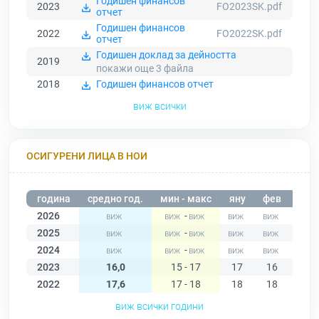
Годишен финансов
2023
FO2023SK.pdf
отчет
Годишен финансов
2022
FO2022SK.pdf
отчет
Годишен доклад за дейността
2019
покажи още 3
файла
2018
Годишен финансов отчет
виж всички
ОСИГУРЕНИ ЛИЦА В НОИ
година
средно год.
мин - макс
яну
фев
мар
2026
-
2025
-
2024
-
2023
16,0
15 - 17
17
16
16
2022
17,6
17 - 18
18
18
18
виж всички години