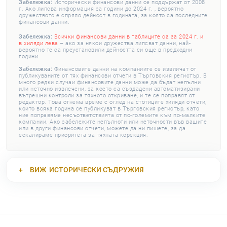
Забележка:
Исторически финансови данни се поддържат от 2008
г. Ако липсва информация за години до 2024 г. , вероятно
дружеството е спряло дейност в годината, за която са последните
финансови данни.
Забележка:
Всички финансови данни в таблиците са за 2024 г. и
в хиляди лева
– ако за някои дружества липсват данни, най-
вероятно те са преустановили дейността си още в предходни
години.
Забележка:
Финансовите данни на компаниите се извличат от
публикуваните от тях финансови отчети в Търговския регистър. В
много редки случаи финансовите данни може да бъдат непълни
или неточно извлечени, за което са създадени автоматизирани
вътрешни контроли за тяхното откриване, и те се поправят от
редактор. Това отнема време с оглед на стотиците хиляди отчети,
които всяка година се публикуват в Търговския регистър, като
ние поправяме несъответствията от по-големите към по-малките
компании. Ако забележите непълноти или неточности във вашите
или в други финансови отчети, можете да ни пишете, за да
ескалираме приоритета за тяхната корекция.
ВИЖ
ИСТОРИЧЕСКИ СЪДРУЖИЯ