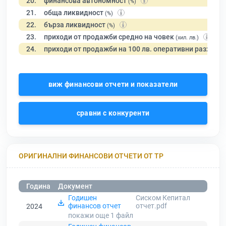
20.
финансова автономност
(%)
21.
обща ликвидност
(%)
22.
бърза ликвидност
(%)
23.
приходи от продажби средно на човек
(хил. лв.)
24.
приходи от продажби на 100 лв. оперативни разходи
виж финансови отчети и показатели
сравни с конкуренти
ОРИГИНАЛНИ ФИНАНСОВИ ОТЧЕТИ ОТ ТР
Година
Документ
Годишен
Сиском Кепитал
финансов отчет
отчет.pdf
2024
покажи още 1
файл