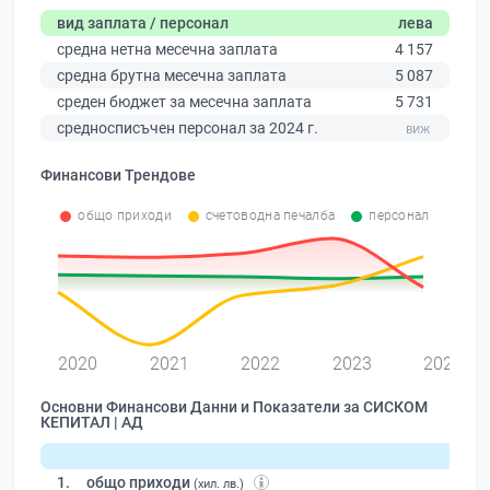
вид заплата / персонал
лева
средна нетна месечна заплата
4 157
средна брутна месечна заплата
5 087
среден бюджет за месечна заплата
5 731
средносписъчен персонал за 2024 г.
Финансови Трендове
общо приходи
счетоводна печалба
персонал
2020
2021
2022
2023
2024
Основни Финансови Данни и Показатели за СИСКОМ
КЕПИТАЛ | АД
1.
общо приходи
(хил. лв.)