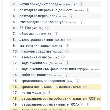
2.
нетни приходи от продажби
(хил. лв.)
3.
разходи за оперативна дейност
(хил. лв.)
4.
разходи за персонала
(хил. лв.)
5.
счетоводна печалба/загуба
(хил. лв.)
6.
EBITDA
(хил. лв.)
7.
общо активи
(хил. лв.)
8.
дълготрайни активи
(хил. лв.)
9.
материални запаси
(хил. лв.)
10.
парични средства
(хил. лв.)
11.
вземания общо
(хил. лв.)
12.
задължения общо
(хил. лв.)
13.
задължения към финансови институции
(хил. лв.)
14.
собствен капитал
(хил. лв.)
15.
средносписъчен персонал
(брой)
16.
средна нетна месечна заплата
(лева)
17.
нетен марж
(%)
18.
възвращаемост на собствения капитал (ROE)
(%)
19.
възвращаемост на активите (ROA)
(%)