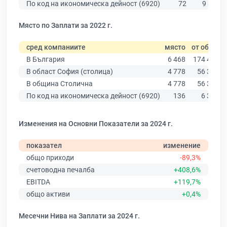
По код на икономическа дейност (6920)
72
9 320
Място по Заплати за 2022 г.
сред компаниите
място
от общо
В България
6 468
174 403
В област София (столица)
4 778
56 378
В община Столична
4 778
56 378
По код на икономическа дейност (6920)
136
6 379
Изменения на Основни Показатели за 2024 г.
показател
изменение
общо приходи
-89,3%
счетоводна печалба
+408,6%
EBITDA
+119,7%
общо активи
+0,4%
Месечни Нива на Заплати за 2024 г.