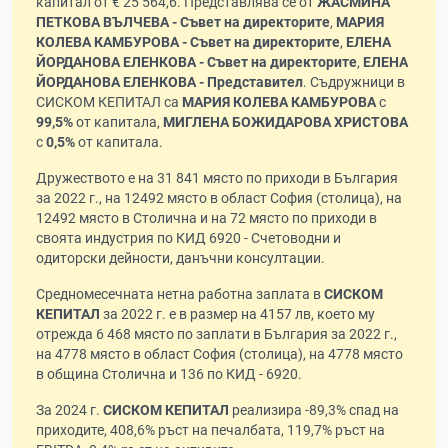
капитал от € 25 564,6. Представлява се от
ЖАСМИНА
ПЕТКОВА ВЪЛЧЕВА - Съвет на директорите
,
МАРИЯ
КОЛЕВА КАМБУРОВА - Съвет на директорите
,
ЕЛЕНА
ЙОРДАНОВА ЕЛЕНКОВА - Съвет на директорите
,
ЕЛЕНА
ЙОРДАНОВА ЕЛЕНКОВА - Представител
. Съдружници в
СИСКОМ КЕПИТАЛ са
МАРИЯ КОЛЕВА КАМБУРОВА
с
99,5%
от капитала,
МИГЛЕНА БОЖИДАРОВА ХРИСТОВА
с
0,5%
от капитала.
Дружеството е на 31 841 място по приходи в България
за 2022 г., на 12492 място в област София (столица), на
12492 място в Столична и на 72 място по приходи в
своята индустрия по КИД 6920 - Счетоводни и
одиторски дейности, данъчни консултации.
Средномесечната нетна работна заплата в
СИСКОМ
КЕПИТАЛ
за 2022 г. е в размер на 4157 лв, което му
отрежда 6 468 място по заплати в България за 2022 г.,
на 4778 място в област София (столица), на 4778 място
в община Столична и 136 по КИД - 6920.
За 2024 г.
СИСКОМ КЕПИТАЛ
реализира -89,3% спад на
приходите, 408,6% ръст на печалбата, 119,7% ръст на