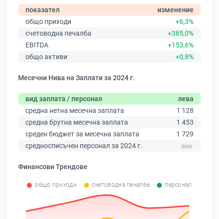
показател
изменение
общо приходи
+6,3%
счетоводна печалба
+385,0%
EBITDA
+153,6%
общо активи
+0,8%
Месечни Нива на Заплати за 2024 г.
вид заплата / персонал
лева
средна нетна месечна заплата
1 128
средна брутна месечна заплата
1 453
среден бюджет за месечна заплата
1 729
средносписъчен персонал за 2024 г.
Финансови Трендове
общо приходи
счетоводна печалба
персонал