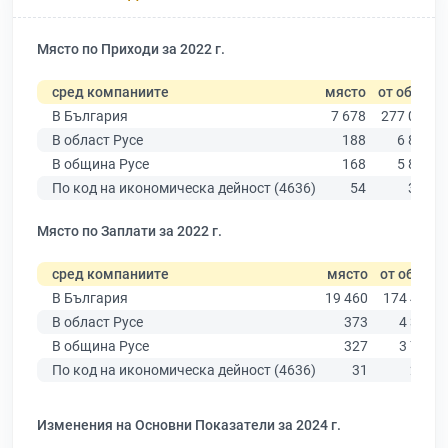
Място по Приходи за 2022 г.
сред компаниите
място
от общо
В България
7 678
277 019
В област Русе
188
6 851
В община Русе
168
5 883
По код на икономическа дейност (4636)
54
321
Място по Заплати за 2022 г.
сред компаниите
място
от общо
В България
19 460
174 403
В област Русе
373
4 390
В община Русе
327
3 764
По код на икономическа дейност (4636)
31
230
Изменения на Основни Показатели за 2024 г.