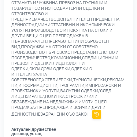
СТРАНАТА И ЧУЖБИНА-ПРЕВОЗ НА ПЪТНИЦИ И
ТОВАРИ,ВНОС И ИЗНОС,БАРТЕРНИ СДЕЛКИ И
СТРОИТЕЛСТВО И
ПРЕДПРИЕМАЧЕСТВО.ДОПЪЛНИТЕЛЕН ПРЕДМЕТ НА
ДЕЙНОСТ:АДМИНИСТРАТИВНИ И ИКОНОМИЧЕСКИ
УСЛУГИ,ПРОИЗВОДСТВО И ПОКУПКА НА СТОКИ И
ДРУГИ ВЕЩИ С ЦЕЛ ПРЕПРОДАЖБА В
ПЪРВОНАЧАЛЕН,ПРЕРАБОТЕН ИЛИ ОБРОБОТЕН
ВИД,ПРОДАЖБА НА СТОКИ ОТ СОБСТВЕНО
ПРОИЗВОДСТВО,ТЪРГОВСКО ПРЕДСТАВИТЕЛСТВО И
ПОСРЕДНИЧЕСТВО,КОМИСИОННИ,СПЕДИЦИОННИ И
ПРЕВОЗНИ СДЕЛКИ,ЛИЦЕНЗИОННИ
СДЕЛКИ,СКЛАДОВИ СДЕЛКИ,СДЕЛКИ С
ИНТЕЛЕКТУАЛНА
СОБСТВЕНОСТ,ХОТЕЛИЕРСКИ,ТУРИСТИЧЕСКИ,РЕКЛАМ
НИ,ИНФОРМАЦИОННИ,ПРОГРАМНИ,ИМПРЕСАРСКИ И
ПРОЕКТАНСКИ УСЛУГИ,ВАЛУТНИ СДЕЛКИ/СЛЕД
ЛИЦЕНЗИРАНЕ/,ПОКУПКА,СТРОЕЖ И/ИЛИ
ОБЗАВЕЖДАНЕ НА НЕДВИЖИМИ ИМОТИ С ЦЕЛ
ПРОДАЖБА/ПРЕПРОДАЖБА И ВСИЧКИ ДРУГИ
ДЕЙНОСТИ,НЕЗАБРАНЕНИ СЪС ЗАКОН.
Актуален дружествен
договор, устав,