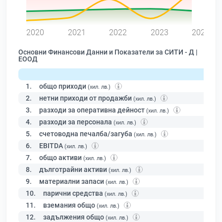
0
2020
2021
2022
2023
2024
Основни Финансови Данни и Показатели за СИТИ - Д |
ЕООД
1.
общо приходи
(хил. лв.)
2.
нетни приходи от продажби
(хил. лв.)
3.
разходи за оперативна дейност
(хил. лв.)
4.
разходи за персонала
(хил. лв.)
5.
счетоводна печалба/загуба
(хил. лв.)
6.
EBITDA
(хил. лв.)
7.
общо активи
(хил. лв.)
8.
дълготрайни активи
(хил. лв.)
9.
материални запаси
(хил. лв.)
10.
парични средства
(хил. лв.)
11.
вземания общо
(хил. лв.)
12.
задължения общо
(хил. лв.)