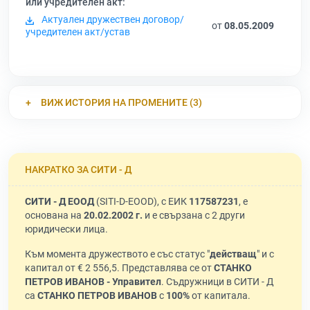
или учредителен акт:
Актуален дружествен договор/
от
08.05.2009
учредителен акт/устав
ВИЖ ИСТОРИЯ НА ПРОМЕНИТЕ (3)
НАКРАТКО ЗА СИТИ - Д
СИТИ - Д ЕООД
(SITI-D-EOOD), с ЕИК
117587231
, е
основана на
20.02.2002 г.
и е свързана с 2 други
юридически лица.
Към момента дружеството е със статус "
действащ
" и с
капитал от € 2 556,5. Представлява се от
СТАНКО
ПЕТРОВ ИВАНОВ - Управител
. Съдружници в СИТИ - Д
са
СТАНКО ПЕТРОВ ИВАНОВ
с
100%
от капитала.