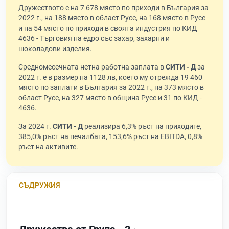
Дружеството е на 7 678 място по приходи в България за
2022 г., на 188 място в област Русе, на 168 място в Русе
и на 54 място по приходи в своята индустрия по КИД
4636 - Търговия на едро със захар, захарни и
шоколадови изделия.
Средномесечната нетна работна заплата в
СИТИ - Д
за
2022 г. е в размер на 1128 лв, което му отрежда 19 460
място по заплати в България за 2022 г., на 373 място в
област Русе, на 327 място в община Русе и 31 по КИД -
4636.
За 2024 г.
СИТИ - Д
реализира 6,3% ръст на приходите,
385,0% ръст на печалбата, 153,6% ръст на EBITDA, 0,8%
ръст на активите.
СЪДРУЖИЯ