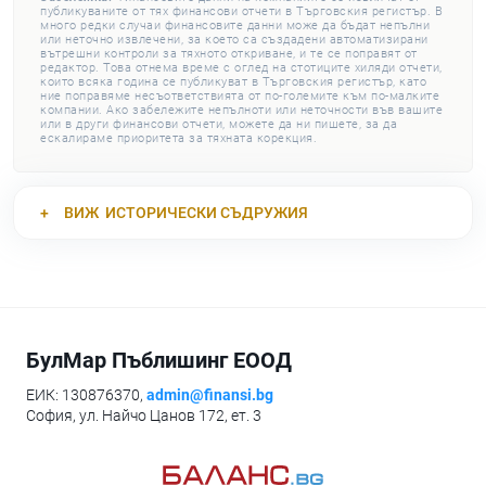
публикуваните от тях финансови отчети в Търговския регистър. В
много редки случаи финансовите данни може да бъдат непълни
или неточно извлечени, за което са създадени автоматизирани
вътрешни контроли за тяхното откриване, и те се поправят от
редактор. Това отнема време с оглед на стотиците хиляди отчети,
които всяка година се публикуват в Търговския регистър, като
ние поправяме несъответствията от по-големите към по-малките
компании. Ако забележите непълноти или неточности във вашите
или в други финансови отчети, можете да ни пишете, за да
ескалираме приоритета за тяхната корекция.
ВИЖ
ИСТОРИЧЕСКИ СЪДРУЖИЯ
БулМар Пъблишинг ЕООД
ЕИК: 130876370,
admin@finansi.bg
София, ул. Найчо Цанов 172, ет. 3