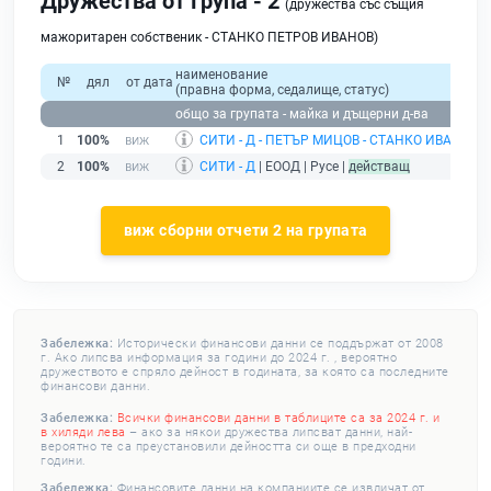
Дружества от Група - 2
(дружества със същия
мажоритарен собственик - СТАНКО ПЕТРОВ ИВАНОВ)
наименование
№
дял
от дата
(правна форма, седалище, статус)
общо за групата - майка и дъщерни д-ва
1
100%
СИТИ - Д - ПЕТЪР МИЦОВ - СТАНКО ИВАНОВ
| 
2
100%
СИТИ - Д
| ЕООД | Русе |
действащ
виж сборни отчети 2 на групата
Забележка:
Исторически финансови данни се поддържат от 2008
г. Ако липсва информация за години до 2024 г. , вероятно
дружеството е спряло дейност в годината, за която са последните
финансови данни.
Забележка:
Всички финансови данни в таблиците са за 2024 г. и
в хиляди лева
– ако за някои дружества липсват данни, най-
вероятно те са преустановили дейността си още в предходни
години.
Забележка:
Финансовите данни на компаниите се извличат от