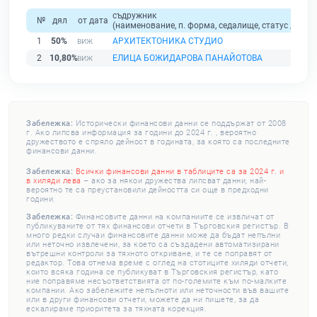
съдружник
№
дял
от дата
(наименование, п. форма, седалище, статус / физи
1
50%
АРХИТЕКТОНИКА СТУДИО
2
10,80%
ЕЛИЦА БОЖИДАРОВА ПАНАЙОТОВА
Забележка:
Исторически финансови данни се поддържат от 2008
г. Ако липсва информация за години до 2024 г. , вероятно
дружеството е спряло дейност в годината, за която са последните
финансови данни.
Забележка:
Всички финансови данни в таблиците са за 2024 г. и
в хиляди лева
– ако за някои дружества липсват данни, най-
вероятно те са преустановили дейността си още в предходни
години.
Забележка:
Финансовите данни на компаниите се извличат от
публикуваните от тях финансови отчети в Търговския регистър. В
много редки случаи финансовите данни може да бъдат непълни
или неточно извлечени, за което са създадени автоматизирани
вътрешни контроли за тяхното откриване, и те се поправят от
редактор. Това отнема време с оглед на стотиците хиляди отчети,
които всяка година се публикуват в Търговския регистър, като
ние поправяме несъответствията от по-големите към по-малките
компании. Ако забележите непълноти или неточности във вашите
или в други финансови отчети, можете да ни пишете, за да
ескалираме приоритета за тяхната корекция.