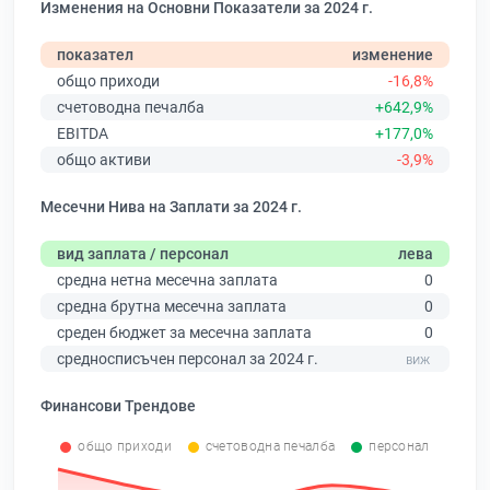
Изменения на Основни Показатели за 2024 г.
показател
изменение
общо приходи
-16,8%
счетоводна печалба
+642,9%
EBITDA
+177,0%
общо активи
-3,9%
Месечни Нива на Заплати за 2024 г.
вид заплата / персонал
лева
средна нетна месечна заплата
0
средна брутна месечна заплата
0
среден бюджет за месечна заплата
0
средносписъчен персонал за 2024 г.
Финансови Трендове
общо приходи
счетоводна печалба
персонал