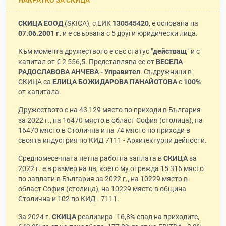
СКИЦА ЕООД
(SKICA), с ЕИК
130545420
, е основана на
07.06.2001 г.
и е свързана с 5 други юридически лица.
Към момента дружеството е със статус "
действащ
" и с
капитал от € 2 556,5. Представлява се от
ВЕСЕЛА
РАДОСЛАВОВА АНЧЕВА - Управител
. Съдружници в
СКИЦА са
ЕЛИЦА БОЖИДАРОВА ПАНАЙОТОВА
с
100%
от капитала.
Дружеството е на 43 129 място по приходи в България
за 2022 г., на 16470 място в област София (столица), на
16470 място в Столична и на 74 място по приходи в
своята индустрия по КИД 7111 - Архитектурни дейности.
Средномесечната нетна работна заплата в
СКИЦА
за
2022 г. е в размер на лв, което му отрежда 15 316 място
по заплати в България за 2022 г., на 10229 място в
област София (столица), на 10229 място в община
Столична и 102 по КИД - 7111.
За 2024 г.
СКИЦА
реализира -16,8% спад на приходите,