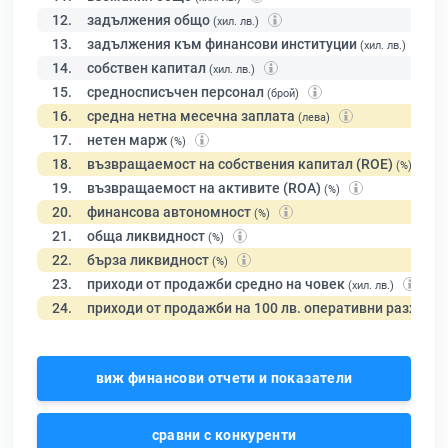
12.
задължения общо
(хил. лв.)
13.
задължения към финансови институции
(хил. лв.)
14.
собствен капитал
(хил. лв.)
15.
средносписъчен персонал
(брой)
16.
средна нетна месечна заплата
(лева)
17.
нетен марж
(%)
18.
възвращаемост на собствения капитал (ROE)
(%)
19.
възвращаемост на активите (ROA)
(%)
20.
финансова автономност
(%)
21.
обща ликвидност
(%)
22.
бърза ликвидност
(%)
23.
приходи от продажби средно на човек
(хил. лв.)
24.
приходи от продажби на 100 лв. оперативни разходи
виж финансови отчети и показатели
сравни с конкуренти