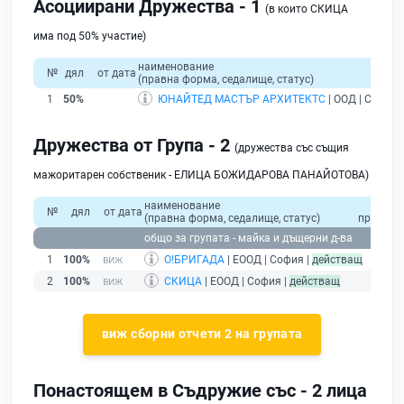
Асоциирани Дружества - 1
(в които СКИЦА
има под 50% участие)
наименование
№
дял
от дата
(правна форма, седалище, статус)
1
50%
ЮНАЙТЕД МАСТЪР АРХИТЕКТС
| ООД | София 
Дружества от Група - 2
(дружества със същия
мажоритарен собственик - ЕЛИЦА БОЖИДАРОВА ПАНАЙОТОВА)
наименование
общо
№
дял
от дата
(правна форма, седалище, статус)
приходи
общо за групата - майка и дъщерни д-ва
1
100%
О!БРИГАДА
| ЕООД | София |
действащ
2
100%
СКИЦА
| ЕООД | София |
действащ
виж сборни отчети 2 на групата
Понастоящем в Съдружие със - 2 лица