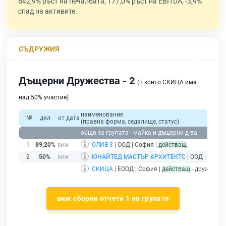
642,9% ръст на печалбата, 177,0% ръст на EBITDA, -3,9%
спад на активите.
СЪДРУЖИЯ
Дъщерни Дружества - 2
(в които СКИЦА има
над 50% участие)
наименование
№
дял
от дата
(правна форма, седалище, статус)
общо за групата - майка и дъщерни д-ва
1
89,20%
ОЛИВ 3
| ООД | София |
действащ
2
50%
ЮНАЙТЕД МАСТЪР АРХИТЕКТС
| ООД | София
СКИЦА
| ЕООД | София |
действащ
- дружество
виж сборни отчети 1 на групата