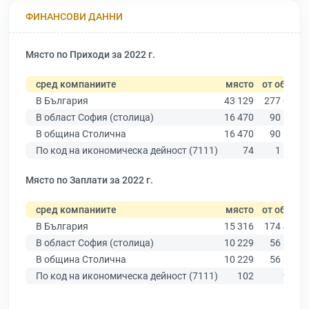
ФИНАНСОВИ ДАННИ
Място по Приходи за 2022 г.
сред компаниите
място
от общо
В България
43 129
277 019
В област София (столица)
16 470
90 178
В община Столична
16 470
90 178
По код на икономическа дейност (7111)
74
1 672
Място по Заплати за 2022 г.
сред компаниите
място
от общо
В България
15 316
174 403
В област София (столица)
10 229
56 378
В община Столична
10 229
56 378
По код на икономическа дейност (7111)
102
947