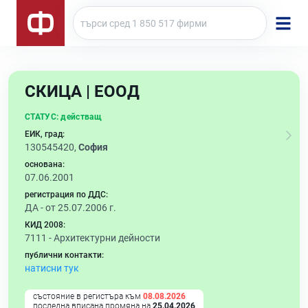
СКИЦА | ЕООД
СТАТУС:
действащ
ЕИК, град:
130545420,
София
основана:
07.06.2001
регистрация по ДДС:
ДА - от 25.07.2006 г.
КИД 2008:
7111 -
Архитектурни дейности
публични контакти:
натисни тук
състояние в регистъра към
08.08.2026
последна вписана промяна на
25.04.2026