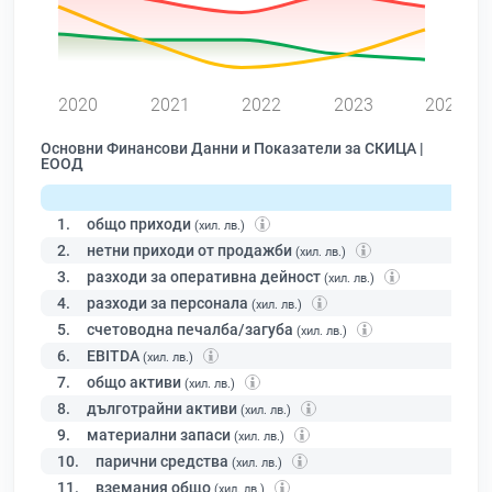
0
2020
2021
2022
2023
2024
Основни Финансови Данни и Показатели за СКИЦА |
ЕООД
1.
общо приходи
(хил. лв.)
2.
нетни приходи от продажби
(хил. лв.)
3.
разходи за оперативна дейност
(хил. лв.)
4.
разходи за персонала
(хил. лв.)
5.
счетоводна печалба/загуба
(хил. лв.)
6.
EBITDA
(хил. лв.)
7.
общо активи
(хил. лв.)
8.
дълготрайни активи
(хил. лв.)
9.
материални запаси
(хил. лв.)
10.
парични средства
(хил. лв.)
11.
вземания общо
(хил. лв.)