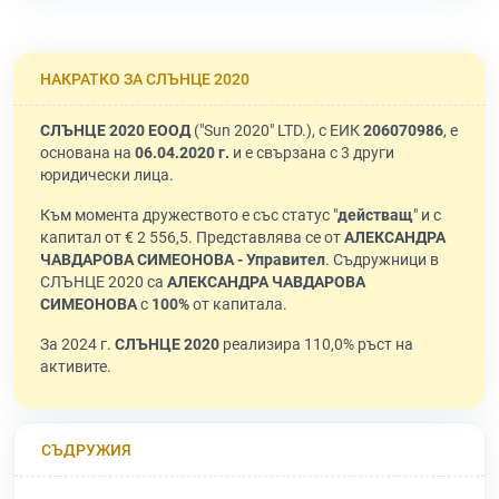
НАКРАТКО ЗА СЛЪНЦЕ 2020
СЛЪНЦЕ 2020 ЕООД
("Sun 2020" LTD.), с ЕИК
206070986
, е
основана на
06.04.2020 г.
и е свързана с 3 други
юридически лица.
Към момента дружеството е със статус "
действащ
" и с
капитал от € 2 556,5. Представлява се от
АЛЕКСАНДРА
ЧАВДАРОВА СИМЕОНОВА - Управител
. Съдружници в
СЛЪНЦЕ 2020 са
АЛЕКСАНДРА ЧАВДАРОВА
СИМЕОНОВА
с
100%
от капитала.
За 2024 г.
СЛЪНЦЕ 2020
реализира 110,0% ръст на
активите.
СЪДРУЖИЯ