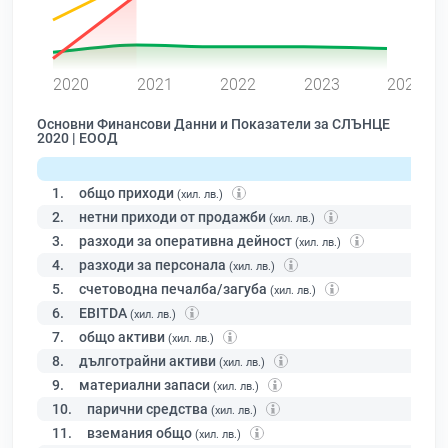
0
2020
2021
2022
2023
2024
Основни Финансови Данни и Показатели за СЛЪНЦЕ
2020 | ЕООД
1.
общо приходи
(хил. лв.)
2.
нетни приходи от продажби
(хил. лв.)
3.
разходи за оперативна дейност
(хил. лв.)
4.
разходи за персонала
(хил. лв.)
5.
счетоводна печалба/загуба
(хил. лв.)
6.
EBITDA
(хил. лв.)
7.
общо активи
(хил. лв.)
8.
дълготрайни активи
(хил. лв.)
9.
материални запаси
(хил. лв.)
10.
парични средства
(хил. лв.)
11.
вземания общо
(хил. лв.)