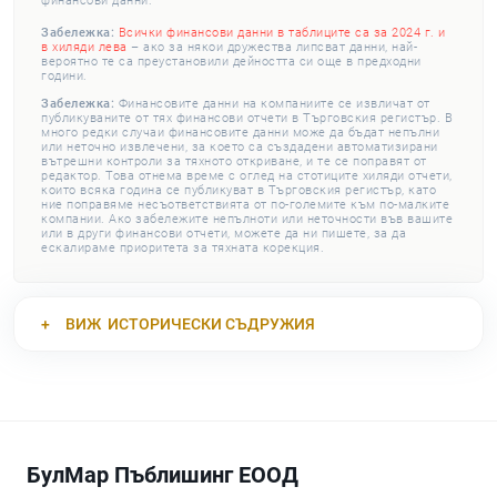
финансови данни.
Забележка:
Всички финансови данни в таблиците са за 2024 г. и
в хиляди лева
– ако за някои дружества липсват данни, най-
вероятно те са преустановили дейността си още в предходни
години.
Забележка:
Финансовите данни на компаниите се извличат от
публикуваните от тях финансови отчети в Търговския регистър. В
много редки случаи финансовите данни може да бъдат непълни
или неточно извлечени, за което са създадени автоматизирани
вътрешни контроли за тяхното откриване, и те се поправят от
редактор. Това отнема време с оглед на стотиците хиляди отчети,
които всяка година се публикуват в Търговския регистър, като
ние поправяме несъответствията от по-големите към по-малките
компании. Ако забележите непълноти или неточности във вашите
или в други финансови отчети, можете да ни пишете, за да
ескалираме приоритета за тяхната корекция.
ВИЖ
ИСТОРИЧЕСКИ СЪДРУЖИЯ
БулМар Пъблишинг ЕООД