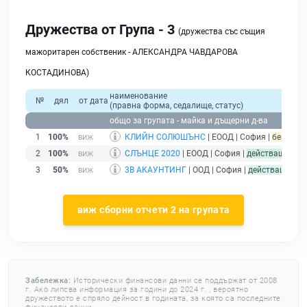
Дружества от Група - 3
(дружества със същия
мажоритарен собственик - АЛЕКСАНДРА ЧАВДАРОВА
КОСТАДИНОВА)
наименование
№
дял
от дата
(правна форма, седалище, статус)
общо за групата - майка и дъщерни д-ва
1
100%
КЛИЙН СОЛЮШЪНС
| ЕООД | София |
без дейно
2
100%
СЛЪНЦЕ 2020
| ЕООД | София |
действащ
3
50%
3В АКАУНТИНГ
| ООД | София |
действащ
виж сборни отчети 2 на групата
Забележка:
Исторически финансови данни се поддържат от 2008
г. Ако липсва информация за години до 2024 г. , вероятно
дружеството е спряло дейност в годината, за която са последните