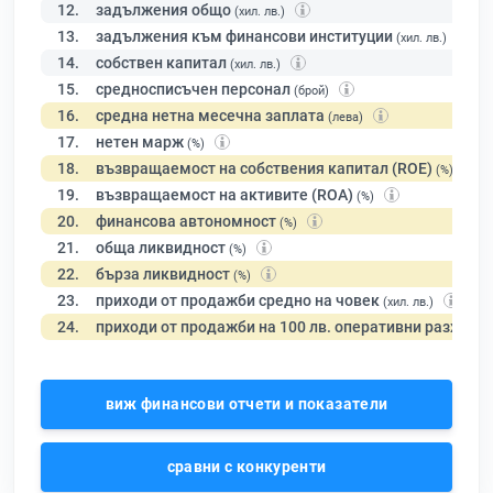
12.
задължения общо
(хил. лв.)
13.
задължения към финансови институции
(хил. лв.)
14.
собствен капитал
(хил. лв.)
15.
средносписъчен персонал
(брой)
16.
средна нетна месечна заплата
(лева)
17.
нетен марж
(%)
18.
възвращаемост на собствения капитал (ROE)
(%)
19.
възвращаемост на активите (ROA)
(%)
20.
финансова автономност
(%)
21.
обща ликвидност
(%)
22.
бърза ликвидност
(%)
23.
приходи от продажби средно на човек
(хил. лв.)
24.
приходи от продажби на 100 лв. оперативни разходи
виж финансови отчети и показатели
сравни с конкуренти