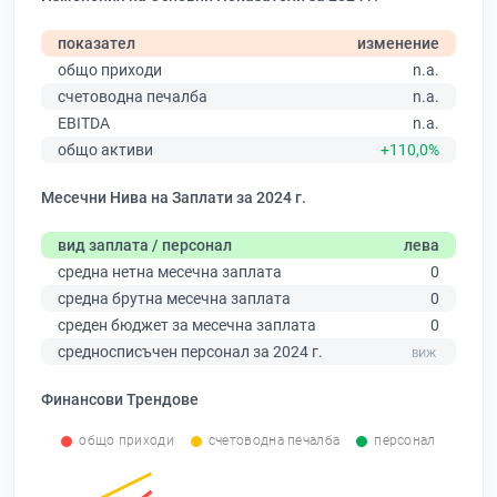
показател
изменение
общо приходи
n.a.
счетоводна печалба
n.a.
EBITDA
n.a.
общо активи
+110,0%
Месечни Нива на Заплати за 2024 г.
вид заплата / персонал
лева
средна нетна месечна заплата
0
средна брутна месечна заплата
0
среден бюджет за месечна заплата
0
средносписъчен персонал за 2024 г.
Финансови Трендове
общо приходи
счетоводна печалба
персонал