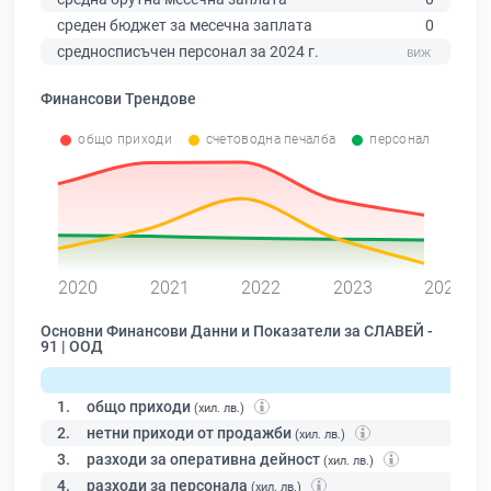
среден бюджет за месечна заплата
0
средносписъчен персонал за 2024 г.
Финансови Трендове
общо приходи
счетоводна печалба
персонал
0
2020
2021
2022
2023
2024
Основни Финансови Данни и Показатели за СЛАВЕЙ -
91 | ООД
1.
общо приходи
(хил. лв.)
2.
нетни приходи от продажби
(хил. лв.)
3.
разходи за оперативна дейност
(хил. лв.)
4.
разходи за персонала
(хил. лв.)