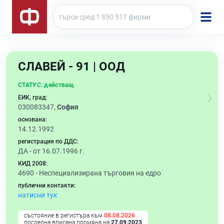
СЛАВЕЙ - 91 | ООД
СТАТУС:
действащ
ЕИК, град:
030083347,
София
основана:
14.12.1992
регистрация по ДДС:
ДА - от 16.07.1996 г.
КИД 2008:
4690 -
Неспециализирана търговия на едро
публични контакти:
натисни тук
състояние в регистъра към
08.08.2026
последна вписана промяна на
27.09.2023