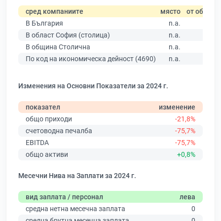
сред компаниите
място
от общо
В България
n.a.
В област София (столица)
n.a.
В община Столична
n.a.
По код на икономическа дейност (4690)
n.a.
Изменения на Основни Показатели за 2024 г.
показател
изменение
общо приходи
-21,8%
счетоводна печалба
-75,7%
EBITDA
-75,7%
общо активи
+0,8%
Месечни Нива на Заплати за 2024 г.
вид заплата / персонал
лева
средна нетна месечна заплата
0
средна брутна месечна заплата
0