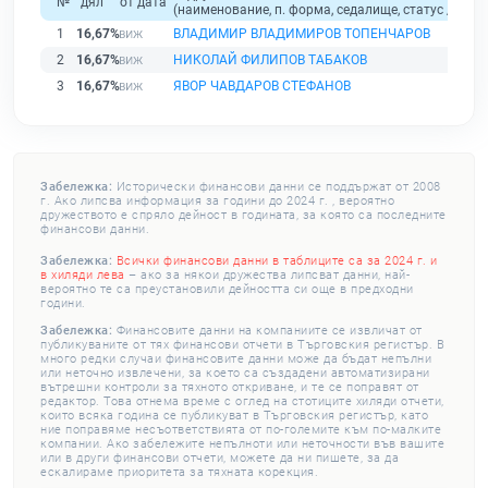
№
дял
от дата
(наименование, п. форма, седалище, статус / физи
1
16,67%
ВЛАДИМИР ВЛАДИМИРОВ ТОПЕНЧАРОВ
2
16,67%
НИКОЛАЙ ФИЛИПОВ ТАБАКОВ
3
16,67%
ЯВОР ЧАВДАРОВ СТЕФАНОВ
Забележка:
Исторически финансови данни се поддържат от 2008
г. Ако липсва информация за години до 2024 г. , вероятно
дружеството е спряло дейност в годината, за която са последните
финансови данни.
Забележка:
Всички финансови данни в таблиците са за 2024 г. и
в хиляди лева
– ако за някои дружества липсват данни, най-
вероятно те са преустановили дейността си още в предходни
години.
Забележка:
Финансовите данни на компаниите се извличат от
публикуваните от тях финансови отчети в Търговския регистър. В
много редки случаи финансовите данни може да бъдат непълни
или неточно извлечени, за което са създадени автоматизирани
вътрешни контроли за тяхното откриване, и те се поправят от
редактор. Това отнема време с оглед на стотиците хиляди отчети,
които всяка година се публикуват в Търговския регистър, като
ние поправяме несъответствията от по-големите към по-малките
компании. Ако забележите непълноти или неточности във вашите
или в други финансови отчети, можете да ни пишете, за да
ескалираме приоритета за тяхната корекция.