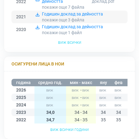
дейността
доклад.pdf
2022
покажи още 7
файла
Годишен доклад за дейността
2021
покажи още 3
файла
Годишен доклад за дейността
2020
покажи още 1
файл
виж всички
ОСИГУРЕНИ ЛИЦА В НОИ
година
средно год.
мин - макс
яну
фев
мар
2026
-
2025
-
2024
-
2023
34,0
34 - 34
34
34
34
2022
34,7
34 - 35
35
35
35
виж всички години