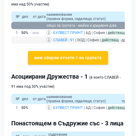
има над 50% участие)
наименование
№
дял
от дата
(правна форма, седалище, статус)
общо за групата - майка и дъщерни д-ва
1
50%
БУЛВЕСТ ПРИНТ
| АД | София |
действащ
СЛАВЕЙ - 91
| ООД | София |
действащ
- дружес
виж сборни отчети 1 на групата
Асоциирани Дружества - 1
(в които СЛАВЕЙ -
91 има под 50% участие)
наименование
общ
№
дял
от дата
(правна форма, седалище, статус)
приход
1
50%
БУЛВЕСТ ПРИНТ
| АД | София |
действащ
Понастоящем в Съдружие със - 3 лица
съдружник