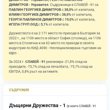
ДИМИТРОВ - Управител
. Съдружници в СЛАВЕЙ - 91 са
ПАВЛИН ГЕОРГИЕВ ДИМИТРОВ
с
38,0%
от капитала,
ИЛИЯН ГЕОРГИЕВ ДИМИТРОВ
с
38,0%
от капитала,
ГЕОРГИ ПАВЛИНОВ ДИМИТРОВ
с
19,0%
от капитала,
ИГЕПА ГРУП ООД
с
5,1%
от капитала.
Дружеството е на 2 171 място по приходи в България за
2022 г., на 1106 място в област София (столица), на 1106
място в Столична и на 62 място по приходи в своята
индустрия по КИД 4690 - Неспециализирана търговия на
едро .
За 2024 г.
СЛАВЕЙ - 91
реализира -21,8% спад на
приходите, -75,7% спад на печалбата, -75,7% спад на
EBITDA, 0,8% ръст на активите.
СЪДРУЖИЯ
Дъщерни Дружества - 1
(в които СЛАВЕЙ - 91