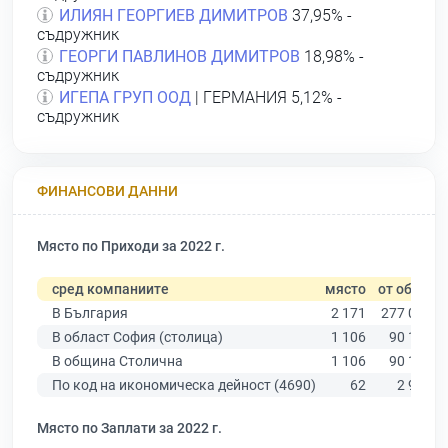
ИЛИЯН ГЕОРГИЕВ ДИМИТРОВ
37,95% -
съдружник
ГЕОРГИ ПАВЛИНОВ ДИМИТРОВ
18,98% -
съдружник
ИГЕПА ГРУП ООД
| ГЕРМАНИЯ 5,12% -
съдружник
ФИНАНСОВИ ДАННИ
Място по Приходи за 2022 г.
сред компаниите
място
от общо
В България
2 171
277 019
В област София (столица)
1 106
90 178
В община Столична
1 106
90 178
По код на икономическа дейност (4690)
62
2 922
Място по Заплати за 2022 г.