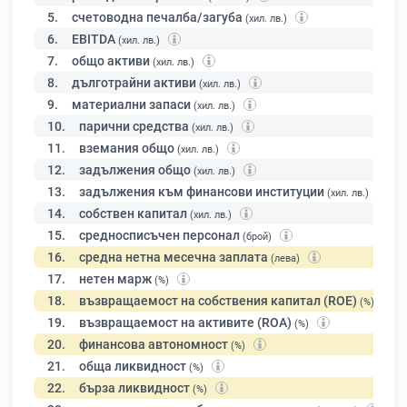
5.
счетоводна печалба/загуба
(хил. лв.)
6.
EBITDA
(хил. лв.)
7.
общо активи
(хил. лв.)
8.
дълготрайни активи
(хил. лв.)
9.
материални запаси
(хил. лв.)
10.
парични средства
(хил. лв.)
11.
вземания общо
(хил. лв.)
12.
задължения общо
(хил. лв.)
13.
задължения към финансови институции
(хил. лв.)
14.
собствен капитал
(хил. лв.)
15.
средносписъчен персонал
(брой)
16.
средна нетна месечна заплата
(лева)
17.
нетен марж
(%)
18.
възвращаемост на собствения капитал (ROE)
(%)
19.
възвращаемост на активите (ROA)
(%)
20.
финансова автономност
(%)
21.
обща ликвидност
(%)
22.
бърза ликвидност
(%)