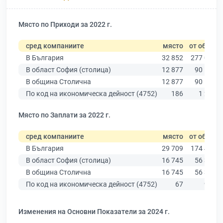
Място по Приходи за 2022 г.
сред компаниите
място
от общо
В България
32 852
277 019
В област София (столица)
12 877
90 178
В община Столична
12 877
90 178
По код на икономическа дейност (4752)
186
1 297
Място по Заплати за 2022 г.
сред компаниите
място
от общо
В България
29 709
174 403
В област София (столица)
16 745
56 378
В община Столична
16 745
56 378
По код на икономическа дейност (4752)
67
986
Изменения на Основни Показатели за 2024 г.