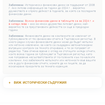
Забележка:
Исторически финансови данни се поддържат от 2008
г. Ако липсва информация за години до 2024 г. , вероятно
дружеството е спряло дейност в годината, за която са последните
финансови данни.
Забележка:
Всички финансови данни в таблиците са за 2024 г. и
в хиляди лева
– ако за някои дружества липсват данни, най-
вероятно те са преустановили дейността си още в предходни
години.
Забележка:
Финансовите данни на компаниите се извличат от
публикуваните от тях финансови отчети в Търговския регистър. В
много редки случаи финансовите данни може да бъдат непълни
или неточно извлечени, за което са създадени автоматизирани
вътрешни контроли за тяхното откриване, и те се поправят от
редактор. Това отнема време с оглед на стотиците хиляди отчети,
които всяка година се публикуват в Търговския регистър, като
ние поправяме несъответствията от по-големите към по-малките
компании. Ако забележите непълноти или неточности във вашите
или в други финансови отчети, можете да ни пишете, за да
ескалираме приоритета за тяхната корекция.
ВИЖ
ИСТОРИЧЕСКИ СЪДРУЖИЯ