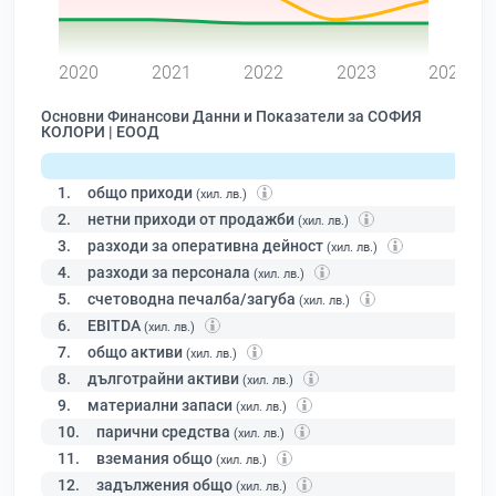
0
2020
2021
2022
2023
2024
Основни Финансови Данни и Показатели за СОФИЯ
КОЛОРИ | ЕООД
1.
общо приходи
(хил. лв.)
2.
нетни приходи от продажби
(хил. лв.)
3.
разходи за оперативна дейност
(хил. лв.)
4.
разходи за персонала
(хил. лв.)
5.
счетоводна печалба/загуба
(хил. лв.)
6.
EBITDA
(хил. лв.)
7.
общо активи
(хил. лв.)
8.
дълготрайни активи
(хил. лв.)
9.
материални запаси
(хил. лв.)
10.
парични средства
(хил. лв.)
11.
вземания общо
(хил. лв.)
12.
задължения общо
(хил. лв.)