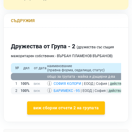
СЪДРУЖИЯ
Дружества от Група - 2
(дружества със същия
мажоритарен собственик - ВЪРБАН ПЛАМЕНОВ ВЪРБАНОВ)
наименование
о
№
дял
от дата
(правна форма, седалище, статус)
прих
общо за групата - майка и дъщерни д-ва
1
100%
СОФИЯ КОЛОРИ
| ЕООД | София |
действащ
2
100%
БАРИМЕКС - 95
| ЕООД | София |
действащ
виж сборни отчети 2 на групата