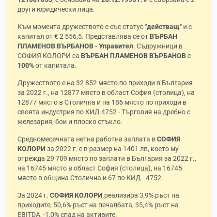
други юридически лица.
Към момента дружеството е със статус "
действащ
" и с
капитал от € 2 556,5. Представлява се от
ВЪРБАН
ПЛАМЕНОВ ВЪРБАНОВ - Управител
. Съдружници в
СОФИЯ КОЛОРИ са
ВЪРБАН ПЛАМЕНОВ ВЪРБАНОВ
с
100%
от капитала.
Дружеството е на 32 852 място по приходи в България
за 2022 г., на 12877 място в област София (столица), на
12877 място в Столична и на 186 място по приходи в
своята индустрия по КИД 4752 - Търговия на дребно с
железария, бои и плоско стъкло.
Средномесечната нетна работна заплата в
СОФИЯ
КОЛОРИ
за 2022 г. е в размер на 1401 лв, което му
отрежда 29 709 място по заплати в България за 2022 г.,
на 16745 място в област София (столица), на 16745
място в община Столична и 67 по КИД - 4752.
За 2024 г.
СОФИЯ КОЛОРИ
реализира 3,9% ръст на
приходите, 50,6% ръст на печалбата, 35,4% ръст на
EBITDA, -1,0% спад на активите.