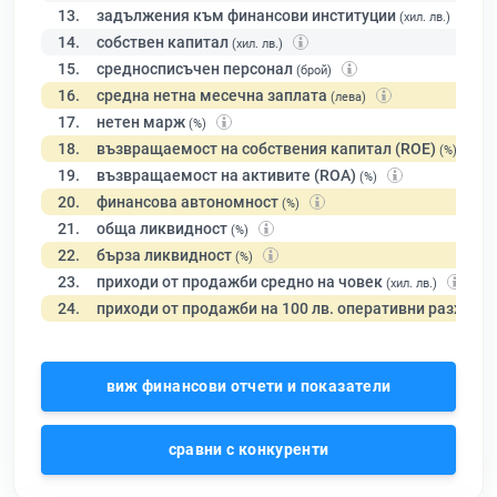
13.
задължения към финансови институции
(хил. лв.)
14.
собствен капитал
(хил. лв.)
15.
средносписъчен персонал
(брой)
16.
средна нетна месечна заплата
(лева)
17.
нетен марж
(%)
18.
възвращаемост на собствения капитал (ROE)
(%)
19.
възвращаемост на активите (ROA)
(%)
20.
финансова автономност
(%)
21.
обща ликвидност
(%)
22.
бърза ликвидност
(%)
23.
приходи от продажби средно на човек
(хил. лв.)
24.
приходи от продажби на 100 лв. оперативни разходи
виж финансови отчети и показатели
сравни с конкуренти