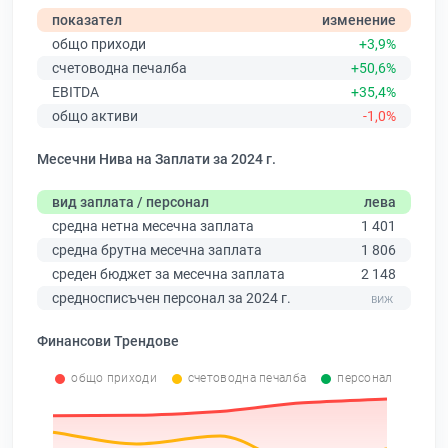
показател
изменение
общо приходи
+3,9%
счетоводна печалба
+50,6%
EBITDA
+35,4%
общо активи
-1,0%
Месечни Нива на Заплати за 2024 г.
вид заплата / персонал
лева
средна нетна месечна заплата
1 401
средна брутна месечна заплата
1 806
среден бюджет за месечна заплата
2 148
средносписъчен персонал за 2024 г.
Финансови Трендове
общо приходи
счетоводна печалба
персонал