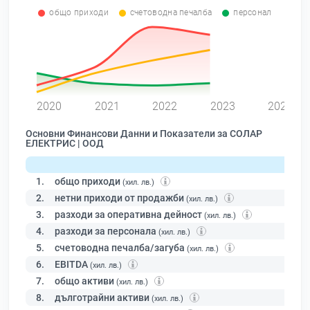
общо приходи
счетоводна печалба
персонал
0
2020
2021
2022
2023
2024
Основни Финансови Данни и Показатели за СОЛАР
ЕЛЕКТРИС | ООД
1.
общо приходи
(хил. лв.)
2.
нетни приходи от продажби
(хил. лв.)
3.
разходи за оперативна дейност
(хил. лв.)
4.
разходи за персонала
(хил. лв.)
5.
счетоводна печалба/загуба
(хил. лв.)
6.
EBITDA
(хил. лв.)
7.
общо активи
(хил. лв.)
8.
дълготрайни активи
(хил. лв.)