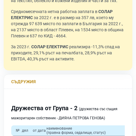
на текстил, облекло и кожени изделия и части за тях.
Средномесечната нетна работна заплата в
СОЛАР
ЕЛЕКТРИС
за 2022 г. е в размер на 357 лв, което му
отрежда 97 639 място по заплати в България за 2022 г.,
на 2137 място в област Плевен, на 1534 място в община
Плевен и 637 по КИД - 4664.
За 2023 г.
СОЛАР ЕЛЕКТРИС
реализира -11,3% спад на
приходите, 29,1% ръст на печалбата, 28,9% ръст на
EBITDA, 40,3% ръст на активите.
СЪДРУЖИЯ
Дружества от Група - 2
(дружества със същия
мажоритарен собственик - ДИЯНА ПЕТРОВА ГЕНОВА)
наименование
о
№
дял
от дата
(правна форма, седалище, статус)
прих