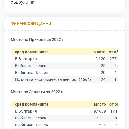
съдружник
ФИНАНСОВИ ДАННИ
Място по Приходи за 2022 г.
сред компаниите
място
от общо
В България
2 126
277 019
В област Плевен
25
6 347
В община Плевен
20
4 459
По код на икономическа дейност (4664)
24
1 133
Място по Заплати за 2022 г.
сред компаниите
място
от общо
В България
97 639
174 403
В област Плевен
2 137
4 191
В община Плевен
1 534
2 923