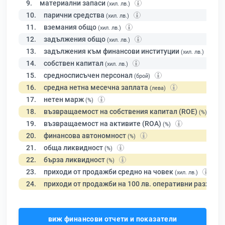
9.
материални запаси
(хил. лв.)
10.
парични средства
(хил. лв.)
11.
вземания общо
(хил. лв.)
12.
задължения общо
(хил. лв.)
13.
задължения към финансови институции
(хил. лв.)
14.
собствен капитал
(хил. лв.)
15.
средносписъчен персонал
(брой)
16.
средна нетна месечна заплата
(лева)
17.
нетен марж
(%)
18.
възвращаемост на собствения капитал (ROE)
(%)
19.
възвращаемост на активите (ROA)
(%)
20.
финансова автономност
(%)
21.
обща ликвидност
(%)
22.
бърза ликвидност
(%)
23.
приходи от продажби средно на човек
(хил. лв.)
24.
приходи от продажби на 100 лв. оперативни разходи
виж финансови отчети и показатели