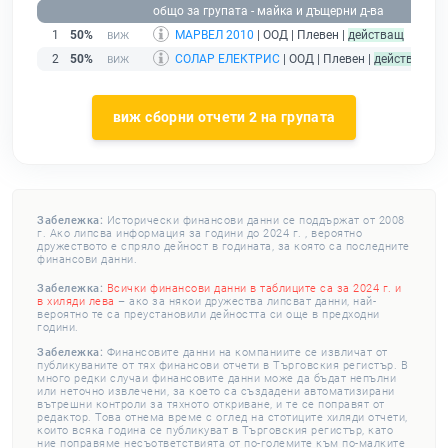
общо за групата - майка и дъщерни д-ва
1
50%
МАРВЕЛ 2010
| ООД | Плевен |
действащ
2
50%
СОЛАР ЕЛЕКТРИС
| ООД | Плевен |
действащ
виж сборни отчети 2 на групата
Забележка:
Исторически финансови данни се поддържат от 2008
г. Ако липсва информация за години до 2024 г. , вероятно
дружеството е спряло дейност в годината, за която са последните
финансови данни.
Забележка:
Всички финансови данни в таблиците са за 2024 г. и
в хиляди лева
– ако за някои дружества липсват данни, най-
вероятно те са преустановили дейността си още в предходни
години.
Забележка:
Финансовите данни на компаниите се извличат от
публикуваните от тях финансови отчети в Търговския регистър. В
много редки случаи финансовите данни може да бъдат непълни
или неточно извлечени, за което са създадени автоматизирани
вътрешни контроли за тяхното откриване, и те се поправят от
редактор. Това отнема време с оглед на стотиците хиляди отчети,
които всяка година се публикуват в Търговския регистър, като
ние поправяме несъответствията от по-големите към по-малките