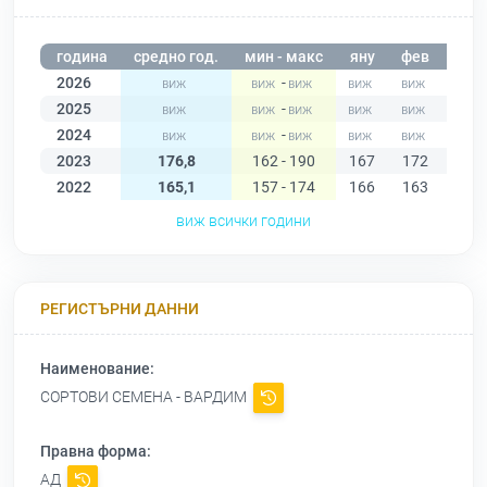
година
средно год.
мин - макс
яну
фев
мар
2026
-
2025
-
2024
-
2023
176,8
162 - 190
167
172
181
2022
165,1
157 - 174
166
163
162
виж всички години
РЕГИСТЪРНИ ДАННИ
Наименование:
СОРТОВИ СЕМЕНА - ВАРДИМ
Правна форма:
АД