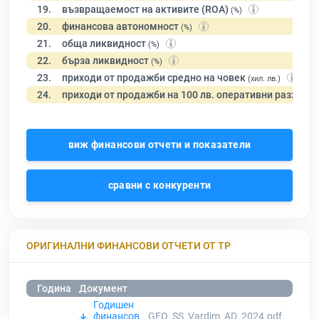
19.
възвращаемост на активите (ROA)
(%)
20.
финансова автономност
(%)
21.
обща ликвидност
(%)
22.
бърза ликвидност
(%)
23.
приходи от продажби средно на човек
(хил. лв.)
24.
приходи от продажби на 100 лв. оперативни разходи
виж финансови отчети и показатели
сравни с конкуренти
ОРИГИНАЛНИ ФИНАНСОВИ ОТЧЕТИ ОТ ТР
Година
Документ
Годишен
финансов
GFO_SS_Vardim_AD_2024.pdf