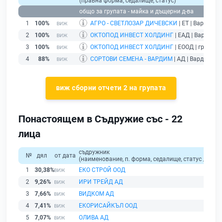
(правна форма, седалище, статус)
общо за групата - майка и дъщерни д-ва
1
100%
АГРО - СВЕТЛОЗАР ДИЧЕВСКИ
| ЕТ | Варна |
де
2
100%
ОКТОПОД ИНВЕСТ ХОЛДИНГ
| ЕАД | Варна |
д
3
100%
ОКТОПОД ИНВЕСТ ХОЛДИНГ
| ЕООД | гр. Варн
4
88%
СОРТОВИ СЕМЕНА - ВАРДИМ
| АД | Вардим |
д
виж сборни отчети 2 на групата
Понастоящем в Съдружие със - 22
лица
съдружник
№
дял
от дата
(наименование, п. форма, седалище, статус / физи
1
30,38%
ЕКО СТРОЙ ООД
2
9,26%
ИРИ ТРЕЙД АД
3
7,66%
ВИДКОМ АД
4
7,41%
ЕКОРИСАЙКЪЛ ООД
5
7,07%
ОЛИВА АД