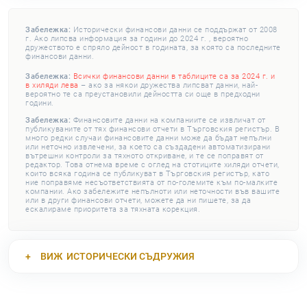
Забележка:
Исторически финансови данни се поддържат от 2008
г. Ако липсва информация за години до 2024 г. , вероятно
дружеството е спряло дейност в годината, за която са последните
финансови данни.
Забележка:
Всички финансови данни в таблиците са за 2024 г. и
в хиляди лева
– ако за някои дружества липсват данни, най-
вероятно те са преустановили дейността си още в предходни
години.
Забележка:
Финансовите данни на компаниите се извличат от
публикуваните от тях финансови отчети в Търговския регистър. В
много редки случаи финансовите данни може да бъдат непълни
или неточно извлечени, за което са създадени автоматизирани
вътрешни контроли за тяхното откриване, и те се поправят от
редактор. Това отнема време с оглед на стотиците хиляди отчети,
които всяка година се публикуват в Търговския регистър, като
ние поправяме несъответствията от по-големите към по-малките
компании. Ако забележите непълноти или неточности във вашите
или в други финансови отчети, можете да ни пишете, за да
ескалираме приоритета за тяхната корекция.
ВИЖ
ИСТОРИЧЕСКИ СЪДРУЖИЯ