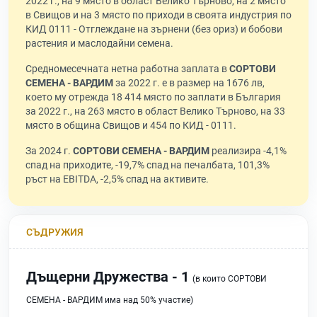
2022 г., на 9 място в област Велико Търново, на 2 място
в Свищов и на 3 място по приходи в своята индустрия по
КИД 0111 - Отглеждане на зърнени (без ориз) и бобови
растения и маслодайни семена.
Средномесечната нетна работна заплата в
СОРТОВИ
СЕМЕНА - ВАРДИМ
за 2022 г. е в размер на 1676 лв,
което му отрежда 18 414 място по заплати в България
за 2022 г., на 263 място в област Велико Търново, на 33
място в община Свищов и 454 по КИД - 0111.
За 2024 г.
СОРТОВИ СЕМЕНА - ВАРДИМ
реализира -4,1%
спад на приходите, -19,7% спад на печалбата, 101,3%
ръст на EBITDA, -2,5% спад на активите.
СЪДРУЖИЯ
Дъщерни Дружества - 1
(в които СОРТОВИ
СЕМЕНА - ВАРДИМ има над 50% участие)