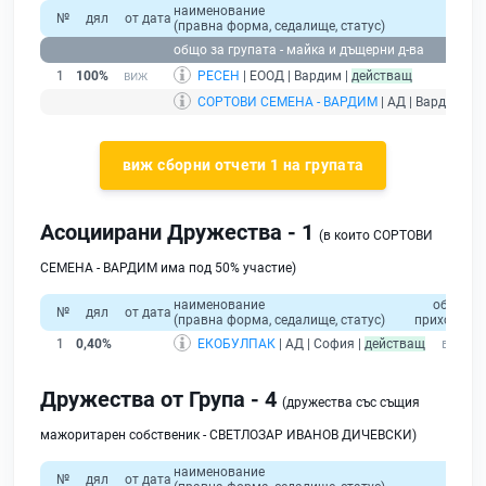
наименование
№
дял
от дата
(правна форма, седалище, статус)
общо за групата - майка и дъщерни д-ва
1
100%
РЕСЕН
| ЕООД | Вардим |
действащ
СОРТОВИ СЕМЕНА - ВАРДИМ
| АД | Вардим |
д
виж сборни отчети 1 на групата
Асоциирани Дружества - 1
(в които СОРТОВИ
СЕМЕНА - ВАРДИМ има под 50% участие)
наименование
общо
с
№
дял
от дата
(правна форма, седалище, статус)
приходи
к
1
0,40%
ЕКОБУЛПАК
| АД | София |
действащ
Дружества от Група - 4
(дружества със същия
мажоритарен собственик - СВЕТЛОЗАР ИВАНОВ ДИЧЕВСКИ)
наименование
№
дял
от дата