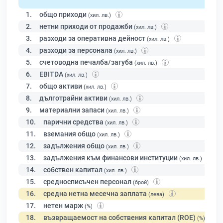
1.
общо приходи
(хил. лв.)
2.
нетни приходи от продажби
(хил. лв.)
3.
разходи за оперативна дейност
(хил. лв.)
4.
разходи за персонала
(хил. лв.)
5.
счетоводна печалба/загуба
(хил. лв.)
6.
EBITDA
(хил. лв.)
7.
общо активи
(хил. лв.)
8.
дълготрайни активи
(хил. лв.)
9.
материални запаси
(хил. лв.)
10.
парични средства
(хил. лв.)
11.
вземания общо
(хил. лв.)
12.
задължения общо
(хил. лв.)
13.
задължения към финансови институции
(хил. лв.)
14.
собствен капитал
(хил. лв.)
15.
средносписъчен персонал
(брой)
16.
средна нетна месечна заплата
(лева)
17.
нетен марж
(%)
18.
възвращаемост на собствения капитал (ROE)
(%)