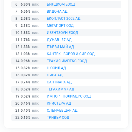
6
6,90%
БИЛДКОМ ЕООД
7
6,56%
ВИДОНА АД
8
2,58%
ЕКОПЛАСТ 2002 АД
9
2,13%
МЕГАПОРТ ООД
10
1,83%
ИВЕНТЗОУН ЕООД
11
1,76%
ДУНАВ - 57 АД
12
1,33%
ПЪРВИ МАЙ АД
13
1,03%
КАНТЕК - БОРОВ И СИЕ ООД
14
0,96%
ТРАКИЯ ИМПЕКС ЕООД
15
0,82%
НЮОЙЛ АД
16
0,82%
НИВА АД
17
0,74%
САНТИАРА АД
18
0,52%
ТЕРАХИМ 97 АД
19
0,52%
ИМПОРТ ПОЛИМЕРС ООД
20
0,46%
КРИСТЕРА АД
21
0,40%
СЛЪНЧЕВ ДАР АД
22
0,15%
ТРИВЪР ООД