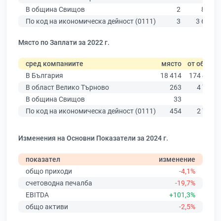
В община Свищов
2
817
По код на икономическа дейност (0111)
3
3 640
Място по Заплати за 2022 г.
сред компаниите
място
от общо
В България
18 414
174 403
В област Велико Търново
263
4 787
В община Свищов
33
546
По код на икономическа дейност (0111)
454
2 706
Изменения на Основни Показатели за 2024 г.
показател
изменение
общо приходи
-4,1%
счетоводна печалба
-19,7%
EBITDA
+101,3%
общо активи
-2,5%