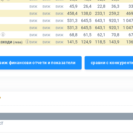
азходи
(лева)
виж финансови отчети и показатели
сравни с конкурент
Р
df