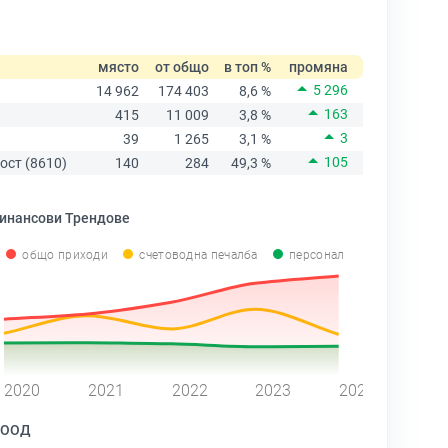
място
от общо
в топ %
промяна
5 296
14 962
174 403
8,6 %
163
415
11 009
3,8 %
3
39
1 265
3,1 %
105
ост (8610)
140
284
49,3 %
инансови Трендове
общо приходи
счетоводна печалба
персонал
2020
2021
2022
2023
2024
ЕООД