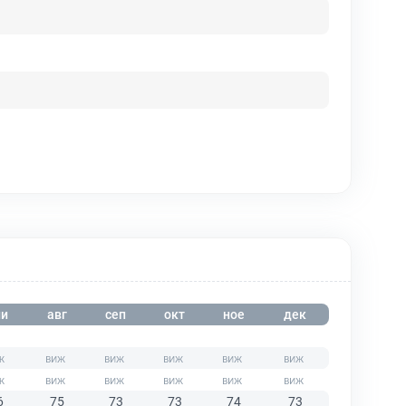
и
авг
сеп
окт
ное
дек
6
75
73
73
74
73