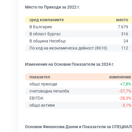
Място по Приходи за 2022 г.
сред компаниите
място
В България
7 679
В област Бургас
316
В община Несебър
24
По код на икономическа дейност (8610)
112
Изменения на Основни Показатели за 2024 г.
показател
изменение
общо приходи
+7,8%
счетоводна печалба
-37,7%
EBITDA
-28,3%
общо активи
-3,1%
Основни Финансови Данни и Показатели за СПЕЦ