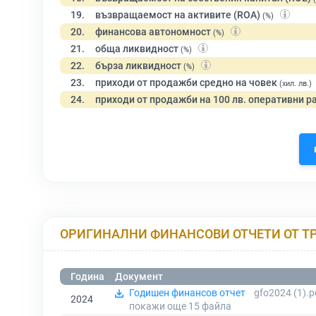
19.
възвращаемост на активите (ROA)
(%)
20.
финансова автономност
(%)
21.
обща ликвидност
(%)
22.
бърза ликвидност
(%)
23.
приходи от продажби средно на човек
(хил. лв.)
24.
приходи от продажби на 100 лв. оперативни р
ОРИГИНАЛНИ ФИНАНСОВИ ОТЧЕТИ ОТ Т
Година
Документ
Годишен финансов отчет
gfo2024 (1).p
2024
покажи още 15
файла