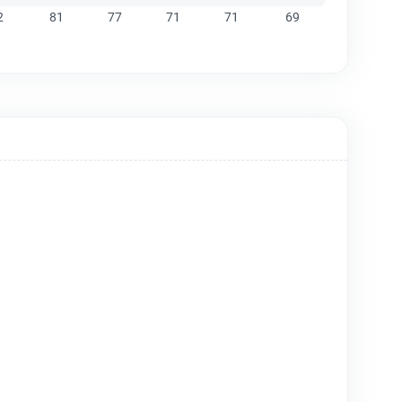
2
81
77
71
71
69