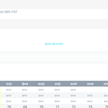
lad SBR.PDF
виж всички
яну
фев
мар
апр
май
юни
юл
70
69
70
71
72
75
7