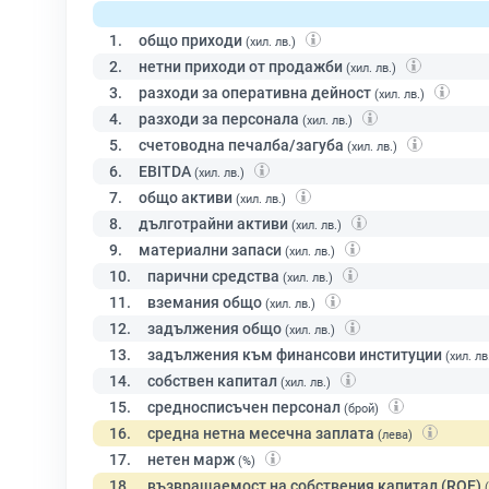
1.
общо приходи
(хил. лв.)
2.
нетни приходи от продажби
(хил. лв.)
3.
разходи за оперативна дейност
(хил. лв.)
4.
разходи за персонала
(хил. лв.)
5.
счетоводна печалба/загуба
(хил. лв.)
6.
EBITDA
(хил. лв.)
7.
общо активи
(хил. лв.)
8.
дълготрайни активи
(хил. лв.)
9.
материални запаси
(хил. лв.)
10.
парични средства
(хил. лв.)
11.
вземания общо
(хил. лв.)
12.
задължения общо
(хил. лв.)
13.
задължения към финансови институции
(хил. лв
14.
собствен капитал
(хил. лв.)
15.
средносписъчен персонал
(брой)
16.
средна нетна месечна заплата
(лева)
17.
нетен марж
(%)
18.
възвращаемост на собствения капитал (ROE)