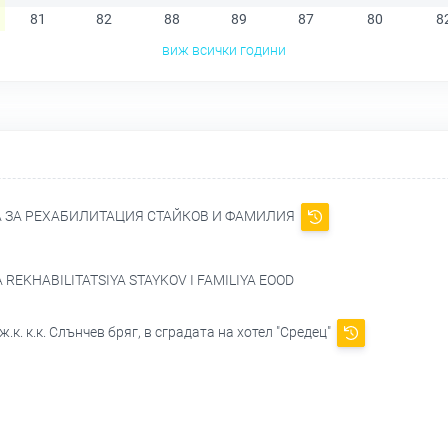
81
82
88
89
87
80
8
виж всички години
 ЗА РЕХАБИЛИТАЦИЯ СТАЙКОВ И ФАМИЛИЯ
 REKHABILITATSIYA STAYKOV I FAMILIYA EOOD
.к. к.к. Слънчев бряг, в сградата на хотел "Средец"