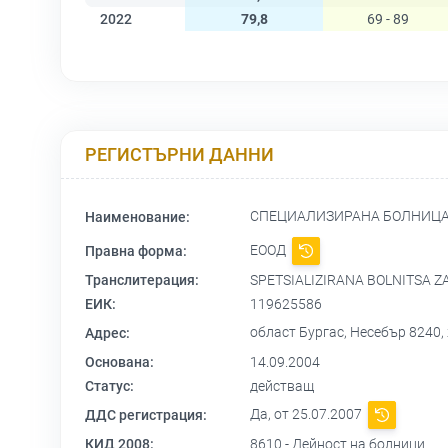
2022
79,8
69 - 89
РЕГИСТЪРНИ ДАННИ
СПЕЦИАЛИЗИРАНА БОЛНИЦА
Наименование:
ЕООД
Правна форма:
Транслитерация:
SPETSIALIZIRANA BOLNITSA ZA
ЕИК:
119625586
област Бургас, Несебър 8240, ж
Адрес:
Основана:
14.09.2004
Статус:
действащ
Да, от 25.07.2007
ДДС регистрация:
КИД 2008:
8610 - Дейност на болници