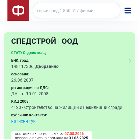
СПЕДСТРОЙ | ООД
СТАТУС:
действащ
ЕИК, град:
148117306,
Дъбравино
основана:
26.06.2007
регистрация по ДДС:
ДА - от 10.01.2008 г.
КИД 2008:
4120 -
Строителство на жилищни и нежилищни сгради
публични контакти:
натисни тук
състояние в регистъра към
07.08.2026
последна вписана промяна на
31.05.2025