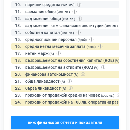
10.
парични средства
(хил. лв.)
11.
вземания общо
(хил. лв.)
12.
задължения общо
(хил. лв.)
13.
задължения към финансови институции
(хил. лв.)
14.
собствен капитал
(хил. лв.)
15.
средносписъчен персонал
(брой)
16.
средна нетна месечна заплата
(лева)
17.
нетен марж
(%)
18.
възвращаемост на собствения капитал (ROE)
(%)
19.
възвращаемост на активите (ROA)
(%)
20.
финансова автономност
(%)
21.
обща ликвидност
(%)
22.
бърза ликвидност
(%)
23.
приходи от продажби средно на човек
(хил. лв.)
24.
приходи от продажби на 100 лв. оперативни разходи
виж финансови отчети и показатели