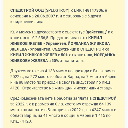
СПЕДСТРОЙ ООД
(SPEDSTROY), с ЕИК
148117306
, е
основана на
26.06.2007 г.
и е свързана с 6 други
юридически лица.
Към момента дружеството е със статус "
действащ
" и с
капитал от € 2 556,5. Представлява се от
КИРИЛ
ЖИВКОВ ЖЕЛЕВ - Управител
,
ЙОРДАНКА ЖИВКОВА
ЖЕЛЕВА - Управител
. Съдружници в СПЕДСТРОЙ са
КИРИЛ ЖИВКОВ ЖЕЛЕВ
с
50%
от капитала,
ЙОРДАНКА
ЖИВКОВА ЖЕЛЕВА
с
50%
от капитала.
Дружеството е на 4 138 място по приходи в България за
2022 г., на 272 място в област Варна, на 7 място в Аврен
и на 88 място по приходи в своята индустрия по КИД
4120 - Строителство на жилищни и нежилищни сгради.
Средномесечната нетна работна заплата в
СПЕДСТРОЙ
за 2022 г. е в размер на 0 лв, което му отрежда 64 139
място по заплати в България за 2022 г., на 4247 място в
област Варна, на 41 място в община Аврен и 1 415 по
КИД - 4120.