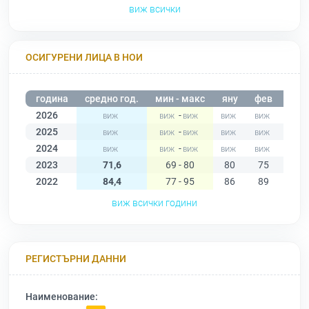
виж всички
ОСИГУРЕНИ ЛИЦА В НОИ
година
средно год.
мин - макс
яну
фев
мар
2026
-
2025
-
2024
-
2023
71,6
69 - 80
80
75
70
2022
84,4
77 - 95
86
89
95
виж всички години
РЕГИСТЪРНИ ДАННИ
Наименование: