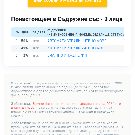
виж сборни отчети 2 на групата
Понастоящем в Съдружие със - 3 лица
съдружник
№
дял
от дата
(наименование, п. форма, седалище, статус / физи
1
50%
АВТОМАГИСТРАЛИ - ЧЕРНО МОРЕ
2
49%
АВТОМАГИСТРАЛИ - ЧЕРНО МОРЕ
3
2%
ВИА ПРО ИНЖЕНЕРИНГ
Забележка:
Исторически финансови данни се поддържат от 2008
г. Ако липсва информация за години до 2024 г. , вероятно
дружеството е спряло дейност в годината, за която са последните
финансови данни.
Забележка:
Всички финансови данни в таблиците са за 2024 г. и
в хиляди лева
– ако за някои дружества липсват данни, най-
вероятно те са преустановили дейността си още в предходни
години.
Забележка:
Финансовите данни на компаниите се извличат от
публикуваните от тях финансови отчети в Търговския регистър. В
много редки случаи финансовите данни може да бъдат непълни
или неточно извлечени, за което са създадени автоматизирани