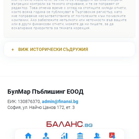
вътрешни контроли за тяхното откриване, и те се поправят от
редактор. Това отнема време с оглед на стотиците хиляди отчети,
които всяка година се публикуват в Търговския регистър, като
ние поправяме несъответствията от по-големите към по-малките
компании. Ако забележите непълноти или неточности във вашите
или в други финансови отчети, можете да ни пишете, за да
ескалираме приоритета за тяхната корекция.
ВИЖ
ИСТОРИЧЕСКИ СЪДРУЖИЯ
БулМар Пъблишинг ЕООД
ЕИК: 130876370,
admin@finansi.bg
София, ул. Найчо Цанов 172, ет. 3