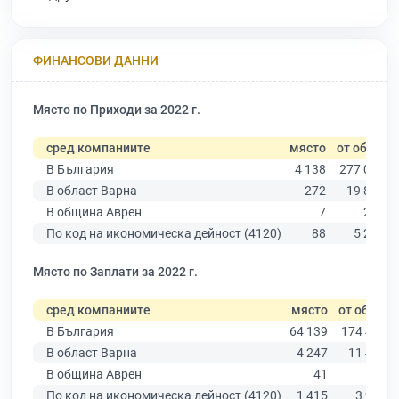
ФИНАНСОВИ ДАННИ
Място по Приходи за 2022 г.
сред компаниите
място
от общо
В България
4 138
277 019
В област Варна
272
19 882
В община Аврен
7
214
По код на икономическа дейност (4120)
88
5 291
Място по Заплати за 2022 г.
сред компаниите
място
от общо
В България
64 139
174 403
В област Варна
4 247
11 437
В община Аврен
41
133
По код на икономическа дейност (4120)
1 415
3 927