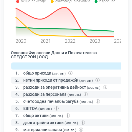
общо приходи
счетоводна печалба
персонал
0
2020
2021
2022
2023
2024
Основни Финансови Данни и Показатели за
СПЕДСТРОЙ | ООД
1.
общо приходи
(хил. лв.)
2.
нетни приходи от продажби
(хил. лв.)
3.
разходи за оперативна дейност
(хил. лв.)
4.
разходи за персонала
(хил. лв.)
5.
счетоводна печалба/загуба
(хил. лв.)
6.
EBITDA
(хил. лв.)
7.
общо активи
(хил. лв.)
8.
дълготрайни активи
(хил. лв.)
9.
материални запаси
(хил. лв.)