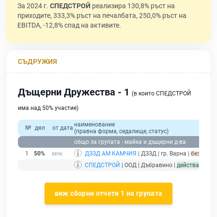
За 2024 г.
СПЕДСТРОЙ
реализира 130,8% ръст на
приходите, 333,3% ръст на печалбата, 250,0% ръст на
EBITDA, -12,8% спад на активите.
СЪДРУЖИЯ
Дъщерни Дружества - 1
(в които СПЕДСТРОЙ
има над 50% участие)
наименование
№
дял
от дата
(правна форма, седалище, статус)
общо за групата - майка и дъщерни д-ва
1
50%
ДЗЗД АМ КАМЧИЯ
| ДЗЗД | гр. Варна |
без пода
СПЕДСТРОЙ
| ООД | Дъбравино |
действащ
- др
виж сборни отчети 1 на групата