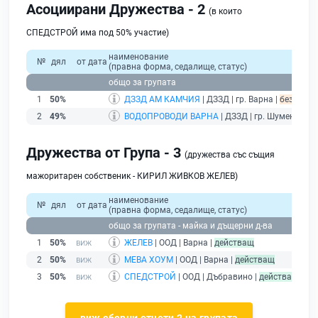
Асоциирани Дружества - 2
(в които
СПЕДСТРОЙ има под 50% участие)
наименование
№
дял
от дата
(правна форма, седалище, статус)
общо за групата
1
50%
ДЗЗД АМ КАМЧИЯ
| ДЗЗД | гр. Варна |
без пода
2
49%
ВОДОПРОВОДИ ВАРНА
| ДЗЗД | гр. Шумен |
без
Дружества от Група - 3
(дружества със същия
мажоритарен собственик - КИРИЛ ЖИВКОВ ЖЕЛЕВ)
наименование
об
№
дял
от дата
(правна форма, седалище, статус)
прихо
общо за групата - майка и дъщерни д-ва
1
50%
ЖЕЛЕВ
| ООД | Варна |
действащ
2
50%
МЕВА ХОУМ
| ООД | Варна |
действащ
3
50%
СПЕДСТРОЙ
| ООД | Дъбравино |
действащ