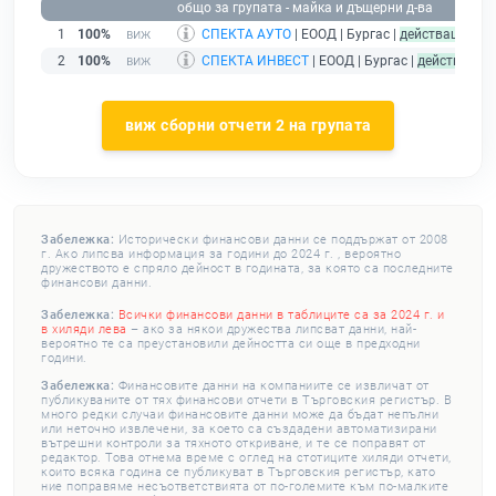
общо за групата - майка и дъщерни д-ва
1
100%
СПЕКТА АУТО
| ЕООД | Бургас |
действащ
2
100%
СПЕКТА ИНВЕСТ
| ЕООД | Бургас |
действащ
виж сборни отчети 2 на групата
Забележка:
Исторически финансови данни се поддържат от 2008
г. Ако липсва информация за години до 2024 г. , вероятно
дружеството е спряло дейност в годината, за която са последните
финансови данни.
Забележка:
Всички финансови данни в таблиците са за 2024 г. и
в хиляди лева
– ако за някои дружества липсват данни, най-
вероятно те са преустановили дейността си още в предходни
години.
Забележка:
Финансовите данни на компаниите се извличат от
публикуваните от тях финансови отчети в Търговския регистър. В
много редки случаи финансовите данни може да бъдат непълни
или неточно извлечени, за което са създадени автоматизирани
вътрешни контроли за тяхното откриване, и те се поправят от
редактор. Това отнема време с оглед на стотиците хиляди отчети,
които всяка година се публикуват в Търговския регистър, като
ние поправяме несъответствията от по-големите към по-малките