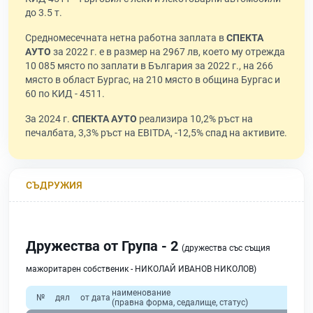
до 3.5 т.
Средномесечната нетна работна заплата в
СПЕКТА
АУТО
за 2022 г. е в размер на 2967 лв, което му отрежда
10 085 място по заплати в България за 2022 г., на 266
място в област Бургас, на 210 място в община Бургас и
60 по КИД - 4511.
За 2024 г.
СПЕКТА АУТО
реализира 10,2% ръст на
печалбата, 3,3% ръст на EBITDA, -12,5% спад на активите.
СЪДРУЖИЯ
Дружества от Група - 2
(дружества със същия
мажоритарен собственик - НИКОЛАЙ ИВАНОВ НИКОЛОВ)
наименование
о
№
дял
от дата
(правна форма, седалище, статус)
при