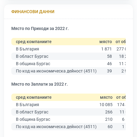
ФИНАНСОВИ ДАННИ
Място по Приходи за 2022 г.
сред компаниите
място
от общо
В България
1 871
277 019
В област Бургас
58
18 275
В община Бургас
46
11 315
По код на икономическа дейност (4511)
39
2 901
Място по Заплати за 2022 г.
сред компаниите
място
от общо
В България
10 085
174 403
В област Бургас
266
11 009
В община Бургас
210
6 879
По код на икономическа дейност (4511)
60
1 363