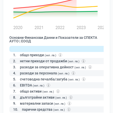
0
2020
2021
2022
2023
2024
Основни Финансови Данни и Показатели за СПЕКТА
АУТО | ЕООД
1.
общо приходи
(хил. лв.)
2.
нетни приходи от продажби
(хил. лв.)
3.
разходи за оперативна дейност
(хил. лв.)
4.
разходи за персонала
(хил. лв.)
5.
счетоводна печалба/загуба
(хил. лв.)
6.
EBITDA
(хил. лв.)
7.
общо активи
(хил. лв.)
8.
дълготрайни активи
(хил. лв.)
9.
материални запаси
(хил. лв.)
10.
парични средства
(хил. лв.)