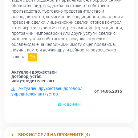
вещи с цел продажба в първоначален, преработен или
обработен вид, продажба на стоки от собствено
производство, търговско представителство и
посредничество, комисионни, спедиционни, складови и
превозни сделки, лицензионни сделки, стоков контрол,
хотелиерски, туристически, рекламни, информационни,
програмни, импресарски или други услуги, сделки с
интелектуална собственост, покупка, строеж и
обзавеждане на недвижими имоти с цел продажба,
лизинг, както и всички други дейности, разрешени от
закона.
Актуален дружествен
договор, устав,
или учредителен акт:
Актуален дружествен договор/
от
14.06.2016
учредителен акт/устав
виж всички
ВИЖ ИСТОРИЯ НА ПРОМЕНИТЕ (4)