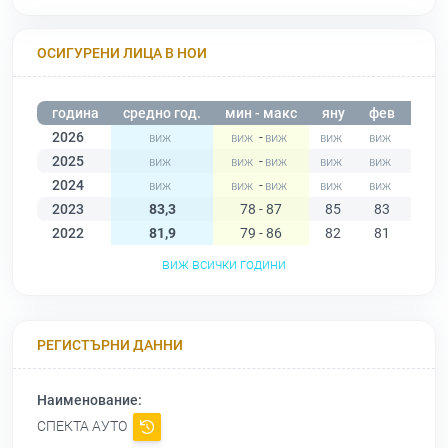
ОСИГУРЕНИ ЛИЦА В НОИ
година
средно год.
мин - макс
яну
фев
мар
2026
-
2025
-
2024
-
2023
83,3
78 - 87
85
83
83
2022
81,9
79 - 86
82
81
83
виж всички години
РЕГИСТЪРНИ ДАННИ
Наименование:
СПЕКТА АУТО