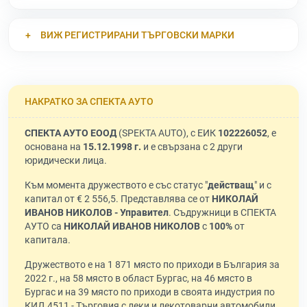
ВИЖ РЕГИСТРИРАНИ ТЪРГОВСКИ МАРКИ
НАКРАТКО ЗА СПЕКТА АУТО
СПЕКТА АУТО ЕООД
(SPEKTA AUTO), с ЕИК
102226052
, е
основана на
15.12.1998 г.
и е свързана с 2 други
юридически лица.
Към момента дружеството е със статус "
действащ
" и с
капитал от € 2 556,5. Представлява се от
НИКОЛАЙ
ИВАНОВ НИКОЛОВ - Управител
. Съдружници в СПЕКТА
АУТО са
НИКОЛАЙ ИВАНОВ НИКОЛОВ
с
100%
от
капитала.
Дружеството е на 1 871 място по приходи в България за
2022 г., на 58 място в област Бургас, на 46 място в
Бургас и на 39 място по приходи в своята индустрия по
КИД 4511 - Търговия с леки и лекотоварни автомобили