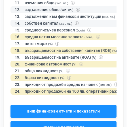
11.
вземания общо
(хил. лв.)
12.
задължения общо
(хил. лв.)
13.
задължения към финансови институции
(хил. лв.)
14.
собствен капитал
(хил. лв.)
15.
средносписъчен персонал
(брой)
16.
средна нетна месечна заплата
(лева)
17.
нетен марж
(%)
18.
възвращаемост на собствения капитал (ROE)
(%)
19.
възвращаемост на активите (ROA)
(%)
20.
финансова автономност
(%)
21.
обща ликвидност
(%)
22.
бърза ликвидност
(%)
23.
приходи от продажби средно на човек
(хил. лв.)
24.
приходи от продажби на 100 лв. оперативни разходи
виж финансови отчети и показатели