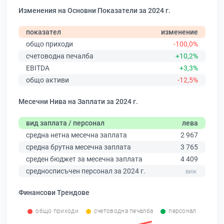
Изменения на Основни Показатели за 2024 г.
показател
изменение
общо приходи
-100,0%
счетоводна печалба
+10,2%
EBITDA
+3,3%
общо активи
-12,5%
Месечни Нива на Заплати за 2024 г.
вид заплата / персонал
лева
средна нетна месечна заплата
2 967
средна брутна месечна заплата
3 765
среден бюджет за месечна заплата
4 409
средносписъчен персонал за 2024 г.
Финансови Трендове
общо приходи
счетоводна печалба
персонал