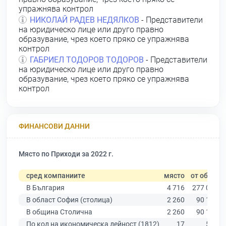
упражнява контрол
НИКОЛАЙ РАДЕВ НЕДЯЛКОВ
- Представители
на юридическо лице или друго правно
образувание, чрез което пряко се упражнява
контрол
ГАБРИЕЛ ТОДОРОВ ТОДОРОВ
- Представители
на юридическо лице или друго правно
образувание, чрез което пряко се упражнява
контрол
ФИНАНСОВИ ДАННИ
Място по Приходи за 2022 г.
сред компаниите
място
от общо
В България
4 716
277 019
В област София (столица)
2 260
90 178
В община Столична
2 260
90 178
По код на икономическа дейност (1812)
17
547