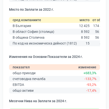
Място по Заплати за 2022 г.
сред компаниите
място
от общо
В България
12 425
174 403
В област София (столица)
8 592
56 378
В община Столична
8 592
56 378
По код на икономическа дейност (1812)
15
430
Изменения на Основни Показатели за 2024 г.
показател
изменение
общо приходи
+683,3%
счетоводна печалба
-133,7%
EBITDA
-93,2%
общо активи
-17,4%
Месечни Нива на Заплати за 2024 г.