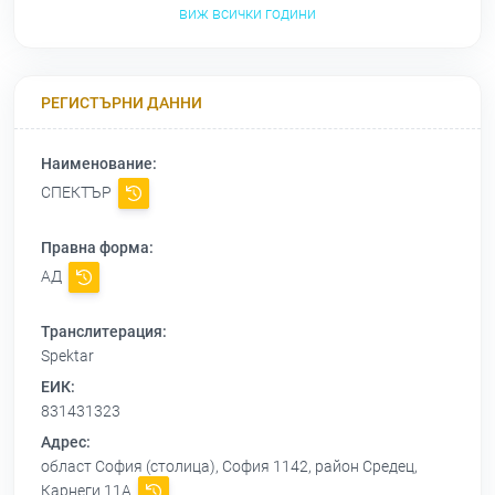
виж всички години
РЕГИСТЪРНИ ДАННИ
Наименование:
СПЕКТЪР
Правна форма:
АД
Транслитерация:
Spektar
ЕИК:
831431323
Адрес:
област София (столица), София 1142, район Средец,
Карнеги 11А