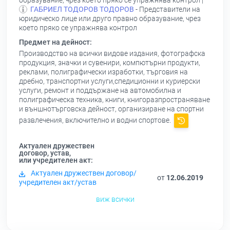
образувание, чрез което пряко се упражнява контрол |
ГАБРИЕЛ ТОДОРОВ ТОДОРОВ
- Представители на
юридическо лице или друго правно образувание, чрез
което пряко се упражнява контрол
Предмет на дейност:
Производство на всички видове издания, фотографска
продукция, значки и сувенири, компютърни продукти,
реклами, полиграфически изработки, търговия на
дребно, транспортни услуги,спедиционни и куриерски
услуги, ремонт и поддържане на автомобилна и
полиграфическа техника, книги, книгоразпространяване
и външнотърговска дейност, организиране на спортни
развлечения, включително и водни спортове.
Актуален дружествен
договор, устав,
или учредителен акт:
Актуален дружествен договор/
от
12.06.2019
учредителен акт/устав
виж всички