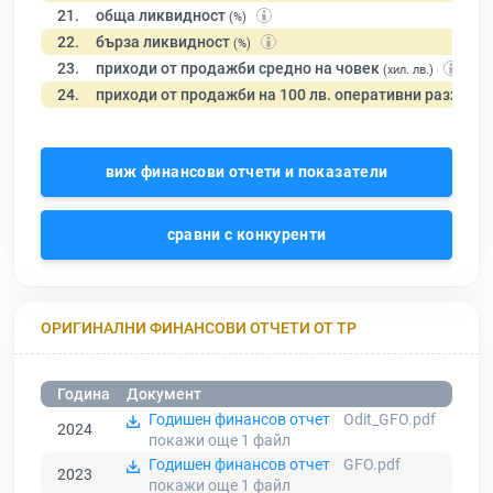
21.
обща ликвидност
(%)
22.
бърза ликвидност
(%)
23.
приходи от продажби средно на човек
(хил. лв.)
24.
приходи от продажби на 100 лв. оперативни разходи
виж финансови отчети и показатели
сравни с конкуренти
ОРИГИНАЛНИ ФИНАНСОВИ ОТЧЕТИ ОТ ТР
Година
Документ
Годишен финансов отчет
Odit_GFO.pdf
2024
покажи още 1
файл
Годишен финансов отчет
GFO.pdf
2023
покажи още 1
файл