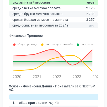
вид заплата / персонал
лева
средна нетна месечна заплата
2 125
средна брутна месечна заплата
2 738
среден бюджет за месечна заплата
3 257
средносписъчен персонал за 2024 г.
Финансови Трендове
общо приходи
счетоводна печалба
персонал
0
2020
2021
2022
2023
2024
Основни Финансови Данни и Показатели за СПЕКТЪР |
АД
1.
общо приходи
(хил. лв.)