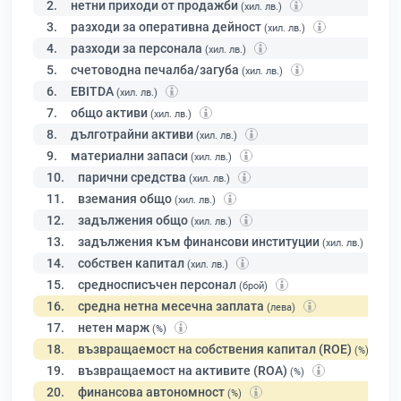
2.
нетни приходи от продажби
(хил. лв.)
3.
разходи за оперативна дейност
(хил. лв.)
4.
разходи за персонала
(хил. лв.)
5.
счетоводна печалба/загуба
(хил. лв.)
6.
EBITDA
(хил. лв.)
7.
общо активи
(хил. лв.)
8.
дълготрайни активи
(хил. лв.)
9.
материални запаси
(хил. лв.)
10.
парични средства
(хил. лв.)
11.
вземания общо
(хил. лв.)
12.
задължения общо
(хил. лв.)
13.
задължения към финансови институции
(хил. лв.)
14.
собствен капитал
(хил. лв.)
15.
средносписъчен персонал
(брой)
16.
средна нетна месечна заплата
(лева)
17.
нетен марж
(%)
18.
възвращаемост на собствения капитал (ROE)
(%)
19.
възвращаемост на активите (ROA)
(%)
20.
финансова автономност
(%)