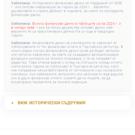
Забележка:
Исторически финансови данни се поддържат от 2008
г. Ако липсва информация за години до 2024 г. , вероятно
дружеството е спряло дейност в годината, за която са последните
финансови данни.
Забележка:
Всички финансови данни в таблиците са за 2024 г. и
в хиляди лева
– ако за някои дружества липсват данни, най-
вероятно те са преустановили дейността си още в предходни
години.
Забележка:
Финансовите данни на компаниите се извличат от
публикуваните от тях финансови отчети в Търговския регистър. В
много редки случаи финансовите данни може да бъдат непълни
или неточно извлечени, за което са създадени автоматизирани
вътрешни контроли за тяхното откриване, и те се поправят от
редактор. Това отнема време с оглед на стотиците хиляди отчети,
които всяка година се публикуват в Търговския регистър, като
ние поправяме несъответствията от по-големите към по-малките
компании. Ако забележите непълноти или неточности във вашите
или в други финансови отчети, можете да ни пишете, за да
ескалираме приоритета за тяхната корекция.
ВИЖ
ИСТОРИЧЕСКИ СЪДРУЖИЯ