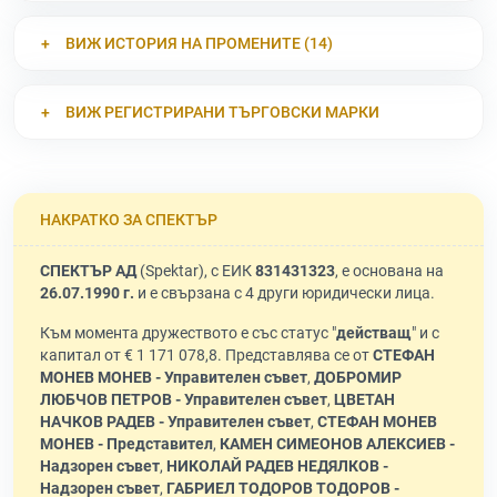
ВИЖ ИСТОРИЯ НА ПРОМЕНИТЕ (14)
ВИЖ РЕГИСТРИРАНИ ТЪРГОВСКИ МАРКИ
НАКРАТКО ЗА СПЕКТЪР
СПЕКТЪР АД
(Spektar), с ЕИК
831431323
, е основана на
26.07.1990 г.
и е свързана с 4 други юридически лица.
Към момента дружеството е със статус "
действащ
" и с
капитал от € 1 171 078,8. Представлява се от
СТЕФАН
МОНЕВ МОНЕВ - Управителен съвет
,
ДОБРОМИР
ЛЮБЧОВ ПЕТРОВ - Управителен съвет
,
ЦВЕТАН
НАЧКОВ РАДЕВ - Управителен съвет
,
СТЕФАН МОНЕВ
МОНЕВ - Представител
,
КАМЕН СИМЕОНОВ АЛЕКСИЕВ -
Надзорен съвет
,
НИКОЛАЙ РАДЕВ НЕДЯЛКОВ -
Надзорен съвет
,
ГАБРИЕЛ ТОДОРОВ ТОДОРОВ -