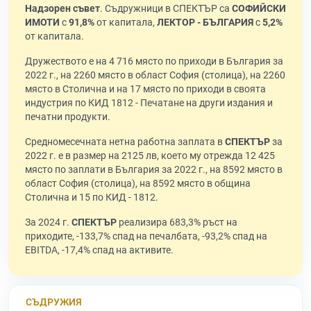
Надзорен съвет
. Съдружници в СПЕКТЪР са
СОФИЙСКИ
ИМОТИ
с
91,8%
от капитала,
ЛЕКТОР - БЪЛГАРИЯ
с
5,2%
от капитала.
Дружеството е на 4 716 място по приходи в България за
2022 г., на 2260 място в област София (столица), на 2260
място в Столична и на 17 място по приходи в своята
индустрия по КИД 1812 - Печатане на други издания и
печатни продукти.
Средномесечната нетна работна заплата в
СПЕКТЪР
за
2022 г. е в размер на 2125 лв, което му отрежда 12 425
място по заплати в България за 2022 г., на 8592 място в
област София (столица), на 8592 място в община
Столична и 15 по КИД - 1812.
За 2024 г.
СПЕКТЪР
реализира 683,3% ръст на
приходите, -133,7% спад на печалбата, -93,2% спад на
EBITDA, -17,4% спад на активите.
СЪДРУЖИЯ