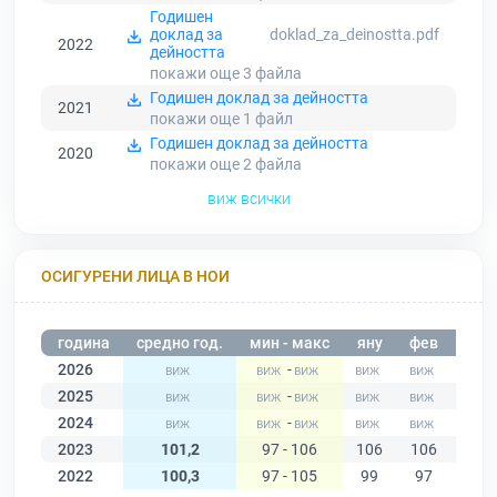
Годишен
доклад за
doklad_za_deinostta.pdf
2022
дейността
покажи още 3
файла
Годишен доклад за дейността
2021
покажи още 1
файл
Годишен доклад за дейността
2020
покажи още 2
файла
виж всички
ОСИГУРЕНИ ЛИЦА В НОИ
година
средно год.
мин - макс
яну
фев
мар
2026
-
2025
-
2024
-
2023
101,2
97 - 106
106
106
102
2022
100,3
97 - 105
99
97
101