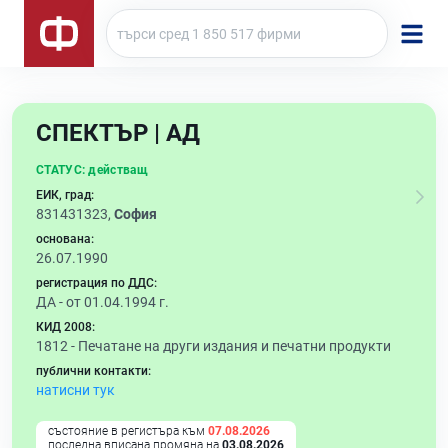
СПЕКТЪР | АД
СТАТУС:
действащ
ЕИК, град:
831431323,
София
основана:
26.07.1990
регистрация по ДДС:
ДА - от 01.04.1994 г.
КИД 2008:
1812 -
Печатане на други издания и печатни продукти
публични контакти:
натисни тук
състояние в регистъра към
07.08.2026
последна вписана промяна на
03.08.2026