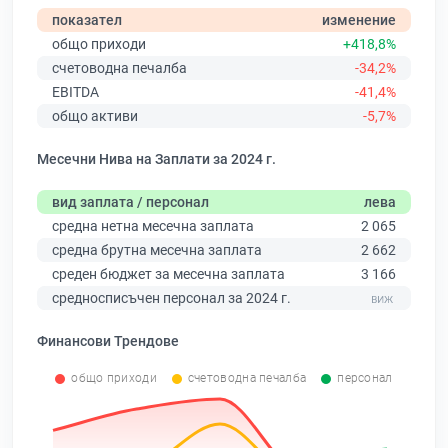
показател
изменение
общо приходи
+418,8%
счетоводна печалба
-34,2%
EBITDA
-41,4%
общо активи
-5,7%
Месечни Нива на Заплати за 2024 г.
вид заплата / персонал
лева
средна нетна месечна заплата
2 065
средна брутна месечна заплата
2 662
среден бюджет за месечна заплата
3 166
средносписъчен персонал за 2024 г.
Финансови Трендове
общо приходи
счетоводна печалба
персонал