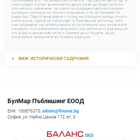
публикуваните от тях финансови отчети в Търговския регистър. В
много редки случаи финансовите данни може да бъдат непълни
или неточно извлечени, за което са създадени автоматизирани
вътрешни контроли за тяхното откриване, и те се поправят от
редактор. Това отнема време с оглед на стотиците хиляди отчети,
които всяка година се публикуват в Търговския регистър, като
ние поправяме несъответствията от по-големите към по-малките
компании. Ако забележите непълноти или неточности във вашите
или в други финансови отчети, можете да ни пишете, за да
ескалираме приоритета за тяхната корекция.
ВИЖ
ИСТОРИЧЕСКИ СЪДРУЖИЯ
БулМар Пъблишинг ЕООД
ЕИК: 130876370,
admin@finansi.bg
София, ул. Найчо Цанов 172, ет. 3