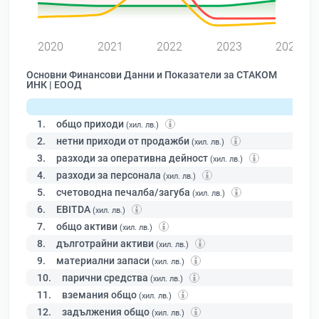
0
2020
2021
2022
2023
2024
Основни Финансови Данни и Показатели за СТАКОМ
ИНК | ЕООД
1.
общо приходи
(хил. лв.)
2.
нетни приходи от продажби
(хил. лв.)
3.
разходи за оперативна дейност
(хил. лв.)
4.
разходи за персонала
(хил. лв.)
5.
счетоводна печалба/загуба
(хил. лв.)
6.
EBITDA
(хил. лв.)
7.
общо активи
(хил. лв.)
8.
дълготрайни активи
(хил. лв.)
9.
материални запаси
(хил. лв.)
10.
парични средства
(хил. лв.)
11.
вземания общо
(хил. лв.)
12.
задължения общо
(хил. лв.)