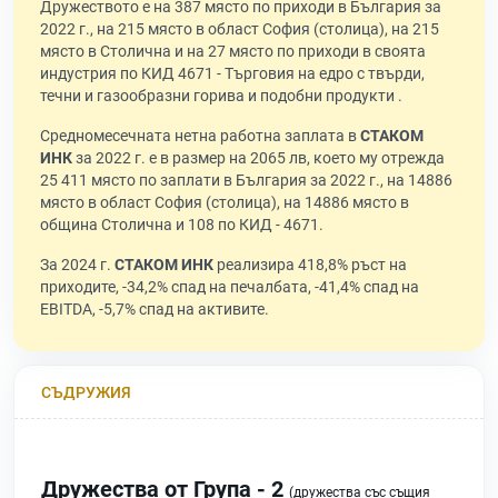
Дружеството е на 387 място по приходи в България за
2022 г., на 215 място в област София (столица), на 215
място в Столична и на 27 място по приходи в своята
индустрия по КИД 4671 - Търговия на едро с твърди,
течни и газообразни горива и подобни продукти .
Средномесечната нетна работна заплата в
СТАКОМ
ИНК
за 2022 г. е в размер на 2065 лв, което му отрежда
25 411 място по заплати в България за 2022 г., на 14886
място в област София (столица), на 14886 място в
община Столична и 108 по КИД - 4671.
За 2024 г.
СТАКОМ ИНК
реализира 418,8% ръст на
приходите, -34,2% спад на печалбата, -41,4% спад на
EBITDA, -5,7% спад на активите.
СЪДРУЖИЯ
Дружества от Група - 2
(дружества със същия