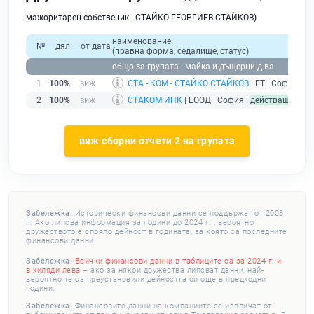
мажоритарен собственик - СТАЙКО ГЕОРГИЕВ СТАЙКОВ)
наименование
№
дял
от дата
(правна форма, седалище, статус)
общо за групата - майка и дъщерни д-ва
1
100%
СТА - КОМ - СТАЙКО СТАЙКОВ
| ЕТ | София |
бе
2
100%
СТАКОМ ИНК
| ЕООД | София |
действащ
виж сборни отчети 2 на групата
Забележка:
Исторически финансови данни се поддържат от 2008
г. Ако липсва информация за години до 2024 г. , вероятно
дружеството е спряло дейност в годината, за която са последните
финансови данни.
Забележка:
Всички финансови данни в таблиците са за 2024 г. и
в хиляди лева
– ако за някои дружества липсват данни, най-
вероятно те са преустановили дейността си още в предходни
години.
Забележка:
Финансовите данни на компаниите се извличат от