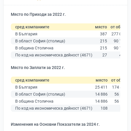
Място по Приходи за 2022 г.
сред компаниите
място
от общо
В България
387
277 019
В област София (столица)
215
90 178
В община Столична
215
90 178
По код на икономическа дейност (4671)
27
413
Място по Заплати за 2022 г.
сред компаниите
място
от общо
В България
25 411
174 403
В област София (столица)
14 886
56 378
В община Столична
14 886
56 378
По код на икономическа дейност (4671)
108
301
Изменения на Основни Показатели за 2024 г.