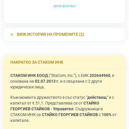
виж всички
ВИЖ ИСТОРИЯ НА ПРОМЕНИТЕ (2)
НАКРАТКО ЗА СТАКОМ ИНК
СТАКОМ ИНК ЕООД
("StaCom, Inc."), с ЕИК
202644960
, е
основана на
02.07.2013 г.
и е свързана с 2 други
юридически лица.
Към момента дружеството е със статус "
действащ
" и с
капитал от € 51,1. Представлява се от
СТАЙКО
ГЕОРГИЕВ СТАЙКОВ - Управител
. Съдружници в
СТАКОМ ИНК са
СТАЙКО ГЕОРГИЕВ СТАЙКОВ
с
100%
от
капитала.