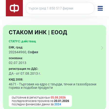
СТАКОМ ИНК | ЕООД
СТАТУС:
действащ
ЕИК, град:
202644960,
София
основана:
02.07.2013
регистрация по ДДС:
ДА - от 07.08.2013 г.
КИД 2008:
4671 -
Търговия на едро с твърди, течни и газообразни
горива и подобни продукти
състояние в регистъра към
05.08.2026
последна вписана промяна на
20.01.2026
последни финансови данни за
2024