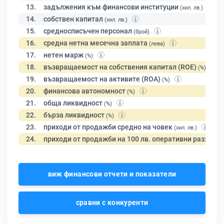
13.
задължения към финансови институции
(хил. лв.)
14.
собствен капитал
(хил. лв.)
15.
средносписъчен персонал
(брой)
16.
средна нетна месечна заплата
(лева)
17.
нетен марж
(%)
18.
възвращаемост на собствения капитал (ROE)
(%)
19.
възвращаемост на активите (ROA)
(%)
20.
финансова автономност
(%)
21.
обща ликвидност
(%)
22.
бърза ликвидност
(%)
23.
приходи от продажби средно на човек
(хил. лв.)
24.
приходи от продажби на 100 лв. оперативни разходи
виж финансови отчети и показатели
сравни с конкуренти