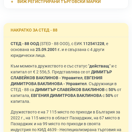
ВИЖ РЕГИСТРИРАНИ ТЪРГОВСКИ МАРКИ
НАКРАТКО ЗА СТЕД - 88
СТЕД - 88 ООД
(STED - 88 OOD), с ЕИК
112541228
, е
основана на
25.09.2001 г.
и е свързана с 4 други
юридически лица.
Към момента дружеството е със статус "
действащ
" и с
капитал от € 2 556,5. Представлява се от
ДИМИТЪР
СЛАВЕЙКОВ ВАКЛИНОВ - Управител
,
ЕВГЕНИЯ
ДИМИТРОВА ВАКЛИНОВА - Управител
. Съдружници в
СТЕД - 88 са
ДИМИТЪР СЛАВЕЙКОВ ВАКЛИНОВ
с
50%
от
капитала,
ЕВГЕНИЯ ДИМИТРОВА ВАКЛИНОВА
с
50%
от
капитала.
Дружеството е на 7 115 място по приходи в България за
2022 г., на 115 място в област Пазарджик, на 67 място в
Пазарджик и на 99 място по приходи в своята
индустрия по КИД 4639 - Неспециализирана търговия на