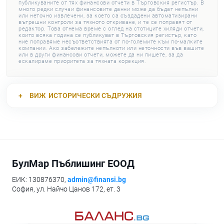
публикуваните от тях финансови отчети в Търговския регистър. В
много редки случаи финансовите данни може да бъдат непълни
или неточно извлечени, за което са създадени автоматизирани
вътрешни контроли за тяхното откриване, и те се поправят от
редактор. Това отнема време с оглед на стотиците хиляди отчети,
които всяка година се публикуват в Търговския регистър, като
ние поправяме несъответствията от по-големите към по-малките
компании. Ако забележите непълноти или неточности във вашите
или в други финансови отчети, можете да ни пишете, за да
ескалираме приоритета за тяхната корекция.
ВИЖ
ИСТОРИЧЕСКИ СЪДРУЖИЯ
БулМар Пъблишинг ЕООД
ЕИК: 130876370,
admin@finansi.bg
София, ул. Найчо Цанов 172, ет. 3