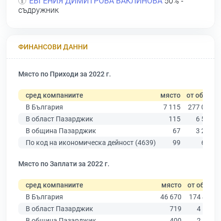
ЕВГЕНИЯ ДИМИТРОВА ВАКЛИНОВА
50% -
съдружник
ФИНАНСОВИ ДАННИ
Място по Приходи за 2022 г.
сред компаниите
място
от общо
В България
7 115
277 019
В област Пазарджик
115
6 511
В община Пазарджик
67
3 280
По код на икономическа дейност (4639)
99
639
Място по Заплати за 2022 г.
сред компаниите
място
от общо
В България
46 670
174 403
В област Пазарджик
719
4 545
В община Пазарджик
400
2 195