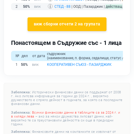
2
50%
СТЕД - 88
| ООД | Пазарджик |
действащ
виж сборни отчети 2 на групата
Понастоящем в Съдружие със - 1 лица
съдружник
№
дял
от дата
(наименование, п. форма, седалище, статус / физи
1
50%
КООПЕРАТИВЕН СЪЮЗ - ПАЗАРДЖИК
Забележка:
Исторически финансови данни се поддържат от 2008
г. Ако липсва информация за години до 2024 г. , вероятно
дружеството е спряло дейност в годината, за която са последните
финансови данни.
Забележка:
Всички финансови данни в таблиците са за 2024 г. и
в хиляди лева
– ако за някои дружества липсват данни, най-
вероятно те са преустановили дейността си още в предходни
години.
Забележка:
Финансовите данни на компаниите се извличат от