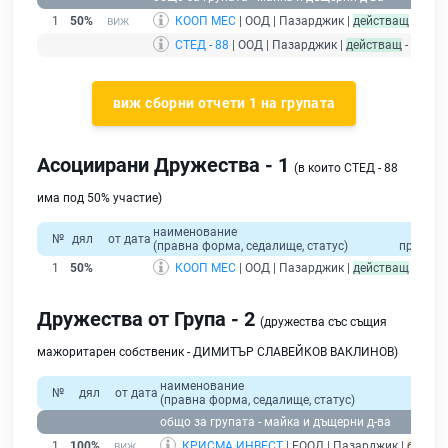
1
50%
КООП МЕС
| ООД | Пазарджик |
действащ
СТЕД - 88
| ООД | Пазарджик |
действащ
- друже
виж сборни отчети 1 на групата
Асоциирани Дружества - 1
(в които СТЕД - 88
има под 50% участие)
наименование
общо
№
дял
от дата
(правна форма, седалище, статус)
приходи
1
50%
КООП МЕС
| ООД | Пазарджик |
действащ
Дружества от Група - 2
(дружества със същия
мажоритарен собственик - ДИМИТЪР СЛАВЕЙКОВ ВАКЛИНОВ)
наименование
№
дял
от дата
(правна форма, седалище, статус)
общо за групата - майка и дъщерни д-ва
1
100%
КРИСМА ИНВЕСТ
| ЕООД | Пазарджик |
без по