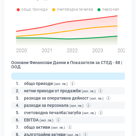
общо приходи
счетоводна печалба
персонал
0
2020
2021
2022
2023
2024
Основни Финансови Данни и Показатели за СТЕД - 88 |
ООД
1.
общо приходи
(хил. лв.)
2.
нетни приходи от продажби
(хил. лв.)
3.
разходи за оперативна дейност
(хил. лв.)
4.
разходи за персонала
(хил. лв.)
5.
счетоводна печалба/загуба
(хил. лв.)
6.
EBITDA
(хил. лв.)
7.
общо активи
(хил. лв.)
8.
дълготрайни активи
(хил. лв.)