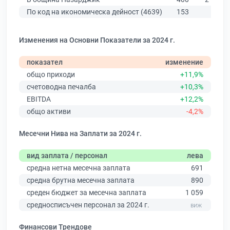
По код на икономическа дейност (4639)
153
503
Изменения на Основни Показатели за 2024 г.
показател
изменение
общо приходи
+11,9%
счетоводна печалба
+10,3%
EBITDA
+12,2%
общо активи
-4,2%
Месечни Нива на Заплати за 2024 г.
вид заплата / персонал
лева
средна нетна месечна заплата
691
средна брутна месечна заплата
890
среден бюджет за месечна заплата
1 059
средносписъчен персонал за 2024 г.
Финансови Трендове