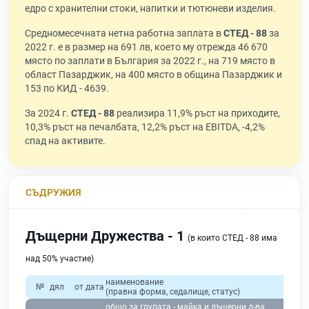
едро с хранителни стоки, напитки и тютюневи изделия.
Средномесечната нетна работна заплата в
СТЕД - 88
за
2022 г. е в размер на 691 лв, което му отрежда 46 670
място по заплати в България за 2022 г., на 719 място в
област Пазарджик, на 400 място в община Пазарджик и
153 по КИД - 4639.
За 2024 г.
СТЕД - 88
реализира 11,9% ръст на приходите,
10,3% ръст на печалбата, 12,2% ръст на EBITDA, -4,2%
спад на активите.
СЪДРУЖИЯ
Дъщерни Дружества - 1
(в които СТЕД - 88 има
над 50% участие)
наименование
№
дял
от дата
(правна форма, седалище, статус)
общо за групата - майка и дъщерни д-ва