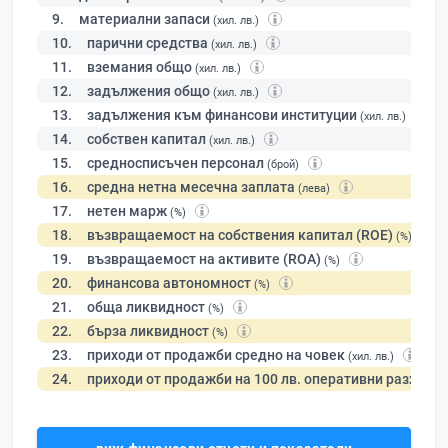
9.
материални запаси
(хил. лв.)
10.
парични средства
(хил. лв.)
11.
вземания общо
(хил. лв.)
12.
задължения общо
(хил. лв.)
13.
задължения към финансови институции
(хил. лв.)
14.
собствен капитал
(хил. лв.)
15.
средносписъчен персонал
(брой)
16.
средна нетна месечна заплата
(лева)
17.
нетен марж
(%)
18.
възвращаемост на собствения капитал (ROE)
(%)
19.
възвращаемост на активите (ROA)
(%)
20.
финансова автономност
(%)
21.
обща ликвидност
(%)
22.
бърза ликвидност
(%)
23.
приходи от продажби средно на човек
(хил. лв.)
24.
приходи от продажби на 100 лв. оперативни разходи