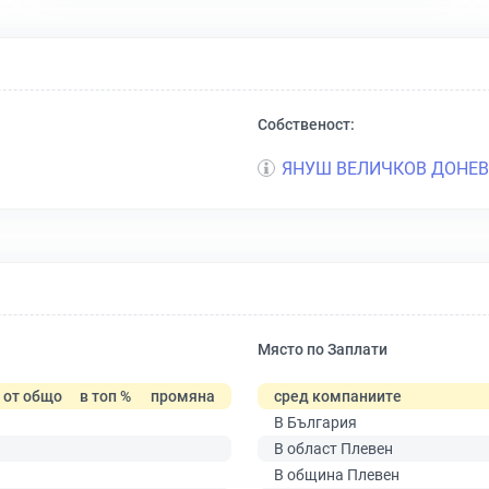
Собственост:
ЯНУШ ВЕЛИЧКОВ ДОНЕВ
Място по Заплати
от общо
в топ %
промяна
сред компаниите
В България
В област Плевен
В община Плевен