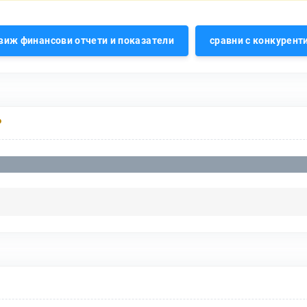
виж финансови отчети и показатели
сравни с конкурент
Р