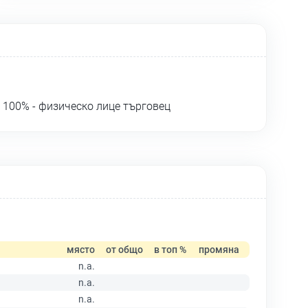
100% - физическо лице търговец
място
от общо
в топ %
промяна
n.a.
n.a.
n.a.