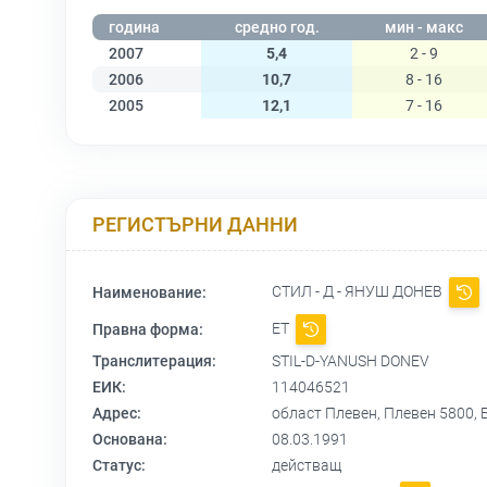
година
средно год.
мин - макс
2007
5,4
2 - 9
2006
10,7
8 - 16
2005
12,1
7 - 16
РЕГИСТЪРНИ ДАННИ
СТИЛ - Д - ЯНУШ ДОНЕВ
Наименование:
ЕТ
Правна форма:
Транслитерация:
STIL-D-YANUSH DONEV
ЕИК:
114046521
Адрес:
област Плевен, Плевен 5800,
Основана:
08.03.1991
Статус:
действащ