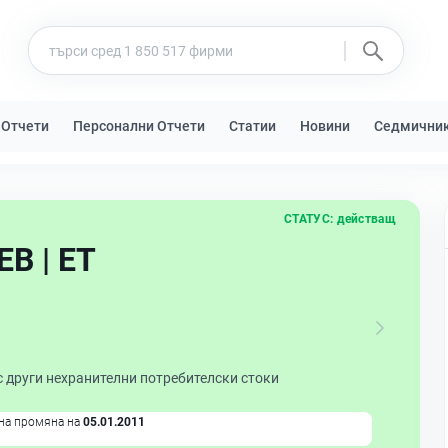
 Отчети
Персонални Отчети
Статии
Новини
Седмични
СТАТУС:
действащ
В | ЕТ
с други нехранителни потребителски стоки
на промяна на
05.01.2011