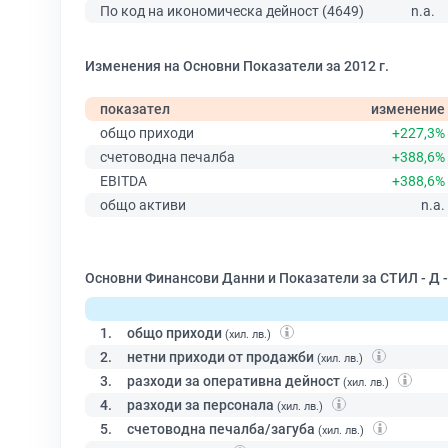
По код на икономическа дейност (4649)
n.a.
Изменения на Основни Показатели за 2012 г.
показател
изменение
общо приходи
+227,3%
счетоводна печалба
+388,6%
EBITDA
+388,6%
общо активи
n.a.
Основни Финансови Данни и Показатели за СТИЛ - Д 
1.
общо приходи
(хил. лв.)
2.
нетни приходи от продажби
(хил. лв.)
3.
разходи за оперативна дейност
(хил. лв.)
4.
разходи за персонала
(хил. лв.)
5.
счетоводна печалба/загуба
(хил. лв.)