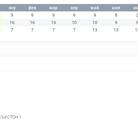
яну
фев
мар
апр
май
юни
ю
9
9
9
9
9
8
16
16
16
10
10
9
7
7
7
7
13
13
1
 БЪКСТОН 1