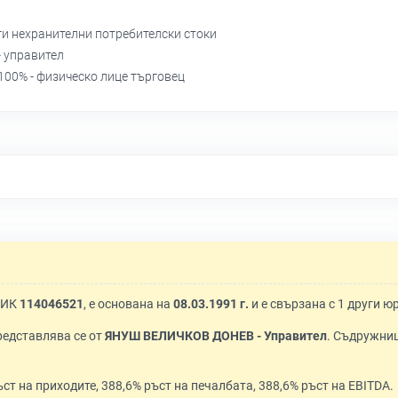
уги нехранителни потребителски стоки
- управител
100% - физическо лице търговец
ЕИК
114046521
, е основана на
08.03.1991 г.
и е свързана с 1 други ю
Представлява се от
ЯНУШ ВЕЛИЧКОВ ДОНЕВ - Управител
. Съдружни
ст на приходите, 388,6% ръст на печалбата, 388,6% ръст на EBITDA.