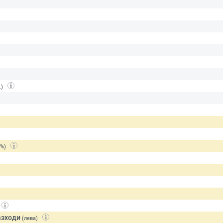
.)
(%)
азходи
(лева)