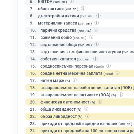
6.
EBITDA
(хил. лв.)
7.
общо активи
(хил. лв.)
8.
дълготрайни активи
(хил. лв.)
9.
материални запаси
(хил. лв.)
10.
парични средства
(хил. лв.)
11.
вземания общо
(хил. лв.)
12.
задължения общо
(хил. лв.)
13.
задължения към финансови институции
(хил. лв
14.
собствен капитал
(хил. лв.)
15.
средносписъчен персонал
(брой)
16.
средна нетна месечна заплата
(лева)
17.
нетен марж
(%)
18.
възвращаемост на собствения капитал (ROE)
19.
възвращаемост на активите (ROA)
(%)
20.
финансова автономност
(%)
21.
обща ликвидност
(%)
22.
бърза ликвидност
(%)
23.
приходи от продажби средно на човек
(хил. лв.)
24.
приходи от продажби на 100 лв. оперативни р