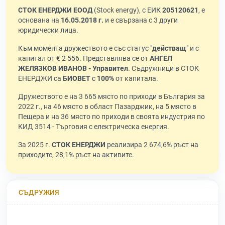
СТОК ЕНЕРДЖИ ЕООД
(Stock energy), с ЕИК
205120621
, е
основана на
16.05.2018 г.
и е свързана с 3 други
юридически лица.
Към момента дружеството е със статус "
действащ
" и с
капитал от € 2 556. Представлява се от
АНГЕЛ
ЖЕЛЯЗКОВ ИВАНОВ - Управител
. Съдружници в СТОК
ЕНЕРДЖИ са
БИОВЕТ
с
100%
от капитала.
Дружеството е на 3 665 място по приходи в България за
2022 г., на 46 място в област Пазарджик, на 5 място в
Пещера и на 36 място по приходи в своята индустрия по
КИД 3514 - Търговия с електрическа енергия.
За 2025 г.
СТОК ЕНЕРДЖИ
реализира 2 674,6% ръст на
приходите, 28,1% ръст на активите.
СЪДРУЖИЯ