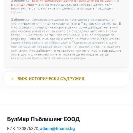
Забележка:
Всички финансови данни в таблиците са за 2024 г. и
в хиляди лева
– ако за някои дружества липсват данни, най-
вероятно те са преустановили дейността си още в предходни
години.
Забележка:
Финансовите данни на компаниите се извличат от
публикуваните от тях финансови отчети в Търговския регистър. В
много редки случаи финансовите данни може да бъдат непълни
или неточно извлечени, за което са създадени автоматизирани
вътрешни контроли за тяхното откриване, и те се поправят от
редактор. Това отнема време с оглед на стотиците хиляди отчети,
които всяка година се публикуват в Търговския регистър, като
ние поправяме несъответствията от по-големите към по-малките
компании. Ако забележите непълноти или неточности във вашите
или в други финансови отчети, можете да ни пишете, за да
ескалираме приоритета за тяхната корекция.
ВИЖ
ИСТОРИЧЕСКИ СЪДРУЖИЯ
БулМар Пъблишинг ЕООД
ЕИК: 130876370,
admin@finansi.bg