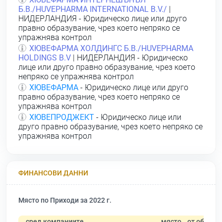
Б.В./HUVEPHARMA INTERNATIONAL B.V./
|
НИДЕРЛАНДИЯ - Юридическо лице или друго
правно образувание, чрез което непряко се
упражнява контрол
ХЮВЕФАРМА ХОЛДИНГС Б.В./HUVEPHARMA
HOLDINGS B.V
| НИДЕРЛАНДИЯ - Юридическо
лице или друго правно образувание, чрез което
непряко се упражнява контрол
ХЮВЕФАРМА
- Юридическо лице или друго
правно образувание, чрез което непряко се
упражнява контрол
ХЮВЕПРОДЖЕКТ
- Юридическо лице или
друго правно образувание, чрез което непряко се
упражнява контрол
ФИНАНСОВИ ДАННИ
Място по Приходи за 2022 г.
сред компаниите
място
от общо