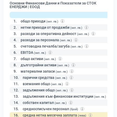
Основни Финансови Данни и Показатели за СТОК
ЕНЕРДЖИ | ЕООД
1.
общо приходи
(хил. лв.)
2.
нетни приходи от продажби
(хил. лв.)
3.
разходи за оперативна дейност
(хил. лв.)
4.
разходи за персонала
(хил. лв.)
5.
счетоводна печалба/загуба
(хил. лв.)
6.
EBITDA
(хил. лв.)
7.
общо активи
(хил. лв.)
8.
дълготрайни активи
(хил. лв.)
9.
материални запаси
(хил. лв.)
10.
парични средства
(хил. лв.)
11.
вземания общо
(хил. лв.)
12.
задължения общо
(хил. лв.)
13.
задължения към финансови институции
(хил. лв.)
14.
собствен капитал
(хил. лв.)
15.
средносписъчен персонал
(брой)
16.
средна нетна месечна заплата
(лева)