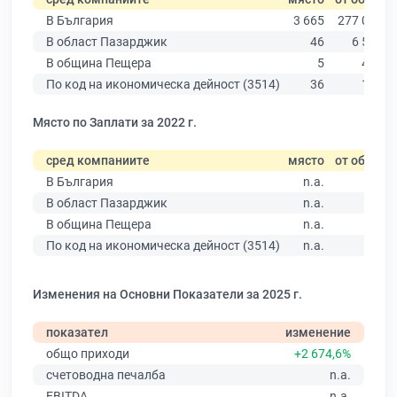
В България
3 665
277 019
В област Пазарджик
46
6 511
В община Пещера
5
404
По код на икономическа дейност (3514)
36
100
Място по Заплати за 2022 г.
сред компаниите
място
от общо
В България
n.a.
В област Пазарджик
n.a.
В община Пещера
n.a.
По код на икономическа дейност (3514)
n.a.
Изменения на Основни Показатели за 2025 г.
показател
изменение
общо приходи
+2 674,6%
счетоводна печалба
n.a.
EBITDA
n.a.