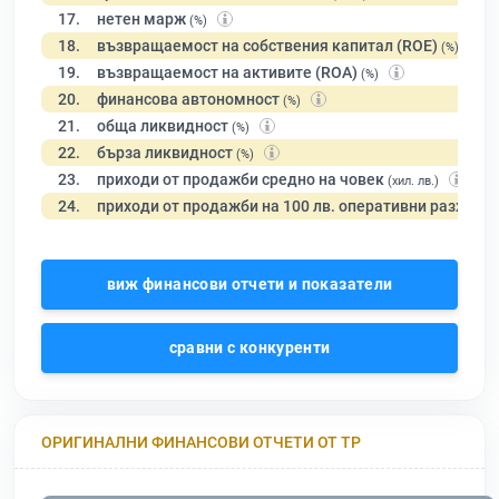
17.
нетен марж
(%)
18.
възвращаемост на собствения капитал (ROE)
(%)
19.
възвращаемост на активите (ROA)
(%)
20.
финансова автономност
(%)
21.
обща ликвидност
(%)
22.
бърза ликвидност
(%)
23.
приходи от продажби средно на човек
(хил. лв.)
24.
приходи от продажби на 100 лв. оперативни разходи
виж финансови отчети и показатели
сравни с конкуренти
ОРИГИНАЛНИ ФИНАНСОВИ ОТЧЕТИ ОТ ТР