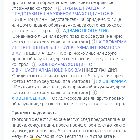
друго правно образувание, чрез което непряко се
упражнява контрол |
ЛУБНА ЕЛ УАРДАНИ
ПРЕДСТАВИТЕЛ НА ХЮВЕФАРМА ХОЛДИНГС Б.В
|
НИДЕРЛАНДИЯ - Представители на юридическо лице
или друго правно образувание, чрез което непряко се
упражнява контрол |
АДВАНС ПРОПЪРТИС
-
Юридическо лице или друго правно образувание, чрез
което непряко се упражнява контрол |
ХЮВЕФАРМА
ИНТЕРНЕШЪНЪЛ Б.В./HUVEPHARMA INTERNATIONAL
B.V./
| НИДЕРЛАНДИЯ - Юридическо лице или друго
правно образувание, чрез което непряко се упражнява
контрол |
ХЮВЕФАРМА ХОЛДИНГС
Б.В./HUVEPHARMA HOLDINGS B.V
| НИДЕРЛАНДИЯ -
Юридическо лице или друго правно образувание, чрез
което непряко се упражнява контрол |
ХЮВЕФАРМА
- Юридическо лице или друго правно образувание, чрез
което непряко се упражнява контрол |
ХЮВЕПРОДЖЕКТ
- Юридическо лице или друго правно
образувание, чрез което непряко се упражнява контрол
Предмет на дейност:
търговия с електрическа енергия след предоставяне на
лиценз, консултации, проектиране, строителство, както
и други дейности, незабранени от законодателството на
Република България, осъществявани в страната и