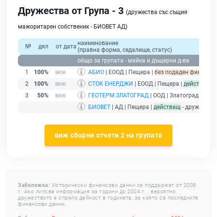
Дружества от Група - 3
(дружества със същия
мажоритарен собственик - БИОВЕТ АД)
наименование
№
дял
от дата
(правна форма, седалище, статус)
общо за групата - майка и дъщерни д-ва
1
100%
АБИО
| ЕООД | Пещера |
без подаден финансов 
2
100%
СТОК ЕНЕРДЖИ
| ЕООД | Пещера |
действащ
3
50%
ГЕОТЕРМ ЗЛАТОГРАД
| ООД | Златоград |
дейс
БИОВЕТ
| АД | Пещера |
действащ
- дружество
виж сборни отчети 2 на групата
Забележка:
Исторически финансови данни се поддържат от 2008
г. Ако липсва информация за години до 2024 г. , вероятно
дружеството е спряло дейност в годината, за която са последните
финансови данни.