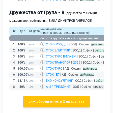
Дружества от Група - 8
(дружества със същия
мажоритарен собственик - ЕМИЛ ДИМИТРОВ ГАВРИЛОВ)
наименование
№
дял
от дата
(правна форма, седалище, статус)
общо за групата - майка и дъщерни д-ва
1
100%
СТОК - ФУУДС
| ЕООД | София |
действащ
2
100%
СТОК ЕЛЕКТРИК
| ЕООД | София |
действащ
3
100%
СТОК ТУРС ВИЛА ЕМ
| ЕООД | София |
действа
4
100%
СТОК ТРАНСПОРТ 2025
| ЕООД | София |
дейс
5
100,00%
СТОК ТУРС
| АД | София |
действащ
6
100,00%
СТОК - ЕГ
| АД | София |
действащ
7
63,13%
ЕКО КОНСУЛТИНГ
| ООД | София |
действащ
8
50%
А И Г ТРЕЙДИНГ
| ООД | София |
прекратяване
виж сборни отчети 2 на групата