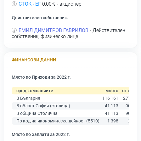
СТОК - ЕГ
0,00% - акционер
Действителен собственик:
ЕМИЛ ДИМИТРОВ ГАВРИЛОВ
- Действителен
собственик, физическо лице
ФИНАНСОВИ ДАННИ
Място по Приходи за 2022 г.
сред компаниите
място
от общо
В България
116 161
277 019
В област София (столица)
41 113
90 178
В община Столична
41 113
90 178
По код на икономическа дейност (5510)
1 398
2 770
Място по Заплати за 2022 г.