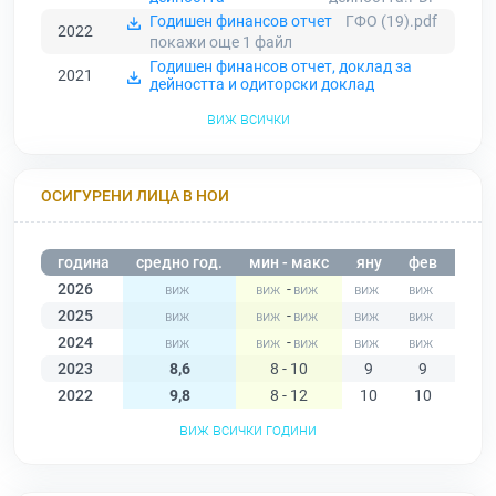
Годишен финансов отчет
ГФО (19).pdf
2022
покажи още 1
файл
Годишен финансов отчет, доклад за
2021
дейността и одиторски доклад
виж всички
ОСИГУРЕНИ ЛИЦА В НОИ
година
средно год.
мин - макс
яну
фев
мар
2026
-
2025
-
2024
-
2023
8,6
8 - 10
9
9
9
2022
9,8
8 - 12
10
10
10
виж всички години