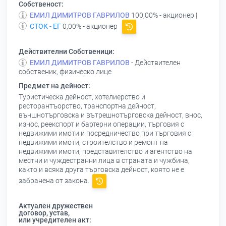
Собственост:
ЕМИЛ ДИМИТРОВ ГАВРИЛОВ
100,00% - акционер |
СТОК - ЕГ
0,00% - акционер
Действителни Собственици:
ЕМИЛ ДИМИТРОВ ГАВРИЛОВ
- Действителен
собственик, физическо лице
Предмет на дейност:
Туристическа дейност, хотелиерство и
ресторантъорство, транспортна дейност,
външнотърговска и вътрешнотърговска дейност, внос,
износ, реекспорт и бартерни операции, търговия с
недвижими имоти и посредничество при търговия с
недвижими имоти, строителство и ремонт на
недвижими имоти, представителство и агентство на
местни и чуждестранни лица в страната и чужбина,
както и всяка друга търговска дейност, която не е
забранена от закона.
Актуален дружествен
договор, устав,
или учредителен акт: