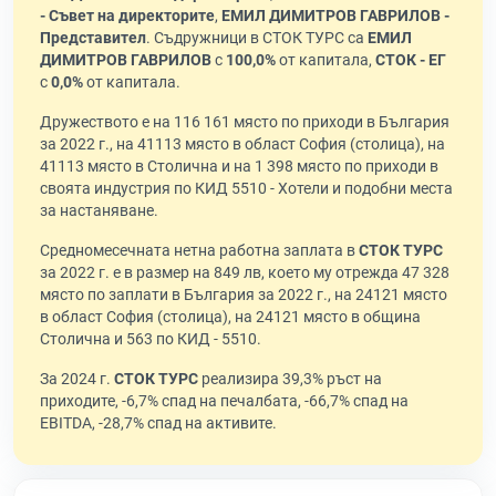
- Съвет на директорите
,
ЕМИЛ ДИМИТРОВ ГАВРИЛОВ -
Представител
. Съдружници в СТОК ТУРС са
ЕМИЛ
ДИМИТРОВ ГАВРИЛОВ
с
100,0%
от капитала,
СТОК - ЕГ
с
0,0%
от капитала.
Дружеството е на 116 161 място по приходи в България
за 2022 г., на 41113 място в област София (столица), на
41113 място в Столична и на 1 398 място по приходи в
своята индустрия по КИД 5510 - Хотели и подобни места
за настаняване.
Средномесечната нетна работна заплата в
СТОК ТУРС
за 2022 г. е в размер на 849 лв, което му отрежда 47 328
място по заплати в България за 2022 г., на 24121 място
в област София (столица), на 24121 място в община
Столична и 563 по КИД - 5510.
За 2024 г.
СТОК ТУРС
реализира 39,3% ръст на
приходите, -6,7% спад на печалбата, -66,7% спад на
EBITDA, -28,7% спад на активите.