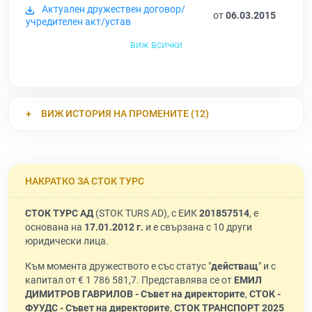
Актуален дружествен договор/
от
06.03.2015
учредителен акт/устав
виж всички
ВИЖ ИСТОРИЯ НА ПРОМЕНИТЕ (12)
НАКРАТКО ЗА СТОК ТУРС
СТОК ТУРС АД
(STOK TURS AD), с ЕИК
201857514
, е
основана на
17.01.2012 г.
и е свързана с 10 други
юридически лица.
Към момента дружеството е със статус "
действащ
" и с
капитал от € 1 786 581,7. Представлява се от
ЕМИЛ
ДИМИТРОВ ГАВРИЛОВ - Съвет на директорите
,
СТОК -
ФУУДС - Съвет на директорите
,
СТОК ТРАНСПОРТ 2025