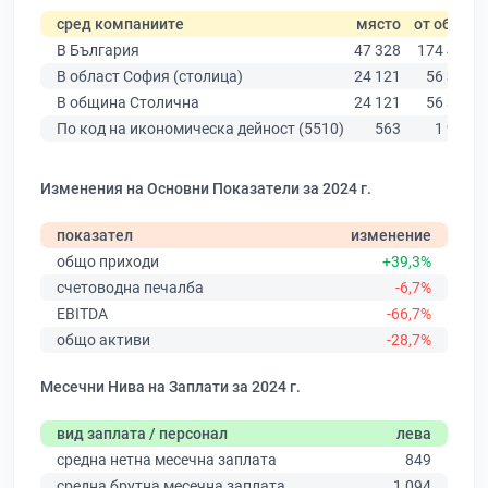
сред компаниите
място
от общо
В България
47 328
174 403
В област София (столица)
24 121
56 378
В община Столична
24 121
56 378
По код на икономическа дейност (5510)
563
1 922
Изменения на Основни Показатели за 2024 г.
показател
изменение
общо приходи
+39,3%
счетоводна печалба
-6,7%
EBITDA
-66,7%
общо активи
-28,7%
Месечни Нива на Заплати за 2024 г.
вид заплата / персонал
лева
средна нетна месечна заплата
849
средна брутна месечна заплата
1 094