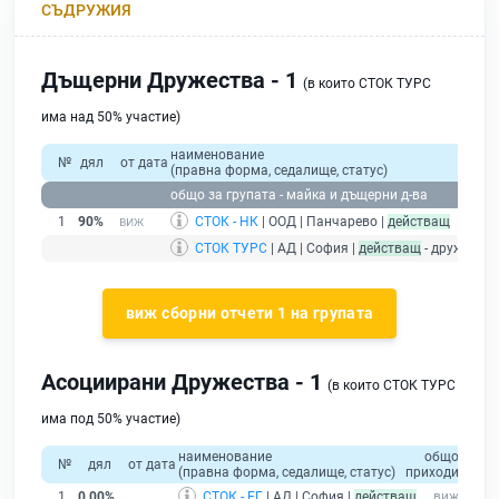
СЪДРУЖИЯ
Дъщерни Дружества - 1
(в които СТОК ТУРС
има над 50% участие)
наименование
№
дял
от дата
(правна форма, седалище, статус)
общо за групата - майка и дъщерни д-ва
1
90%
СТОК - НК
| ООД | Панчарево |
действащ
СТОК ТУРС
| АД | София |
действащ
- дружеств
виж сборни отчети 1 на групата
Асоциирани Дружества - 1
(в които СТОК ТУРС
има под 50% участие)
наименование
общо
собс
№
дял
от дата
(правна форма, седалище, статус)
приходи
кап
1
0,00%
СТОК - ЕГ
| АД | София |
действащ