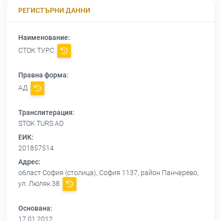
РЕГИСТЪРНИ ДАННИ
Наименование:
СТОК ТУРС
Правна форма:
АД
Транслитерация:
STOK TURS AD
ЕИК:
201857514
Адрес:
област София (столица), София 1137, район Панчарево,
ул. Люляк 38
Основана:
17.01.2012