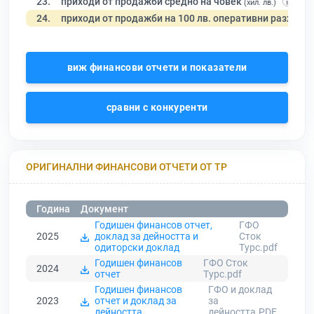
23.
приходи от продажби средно на човек
(хил. лв.)
24.
приходи от продажби на 100 лв. оперативни разходи
виж финансови отчети и показатели
сравни с конкуренти
ОРИГИНАЛНИ ФИНАНСОВИ ОТЧЕТИ ОТ ТР
Година
Документ
Годишен финансов отчет,
ГФО
2025
доклад за дейността и
Сток
одиторски доклад
Турс.pdf
Годишен финансов
ГФО Сток
2024
отчет
Турс.pdf
Годишен финансов
ГФО и доклад
2023
отчет и доклад за
за
дейността
дейността.PDF