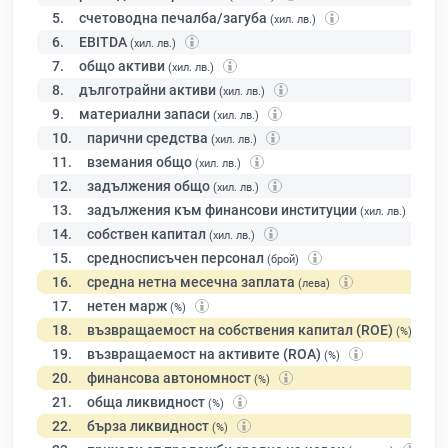
5.
счетоводна печалба/загуба
(хил. лв.)
6.
EBITDA
(хил. лв.)
7.
общо активи
(хил. лв.)
8.
дълготрайни активи
(хил. лв.)
9.
материални запаси
(хил. лв.)
10.
парични средства
(хил. лв.)
11.
вземания общо
(хил. лв.)
12.
задължения общо
(хил. лв.)
13.
задължения към финансови институции
(хил. лв.)
14.
собствен капитал
(хил. лв.)
15.
средносписъчен персонал
(брой)
16.
средна нетна месечна заплата
(лева)
17.
нетен марж
(%)
18.
възвращаемост на собствения капитал (ROE)
(%)
19.
възвращаемост на активите (ROA)
(%)
20.
финансова автономност
(%)
21.
обща ликвидност
(%)
22.
бърза ликвидност
(%)