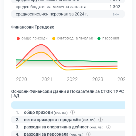
среден бюджет за месечна заплата
1 302
средносписъчен персонал за 2024 г.
Финансови Трендове
общо приходи
счетоводна печалба
персонал
0
2020
2021
2022
2023
2024
Основни Финансови Данни и Показатели за СТОК ТУРС
| АД
1.
общо приходи
(хил. лв.)
2.
нетни приходи от продажби
(хил. лв.)
3.
разходи за оперативна дейност
(хил. лв.)
4.
разходи за персонала
(хил. лв.)