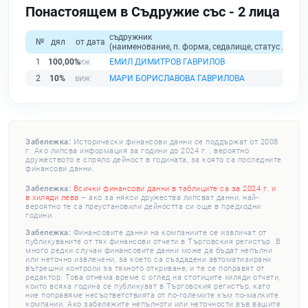
Понастоящем в Съдружие със - 2 лица
съдружник
№
дял
от дата
(наименование, п. форма, седалище, статус / физи
1
100,00%
ЕМИЛ ДИМИТРОВ ГАВРИЛОВ
2
10%
МАРИ БОРИСЛАВОВА ГАВРИЛОВА
Забележка:
Исторически финансови данни се поддържат от 2008
г. Ако липсва информация за години до 2024 г. , вероятно
дружеството е спряло дейност в годината, за която са последните
финансови данни.
Забележка:
Всички финансови данни в таблиците са за 2024 г. и
в хиляди лева
– ако за някои дружества липсват данни, най-
вероятно те са преустановили дейността си още в предходни
години.
Забележка:
Финансовите данни на компаниите се извличат от
публикуваните от тях финансови отчети в Търговския регистър. В
много редки случаи финансовите данни може да бъдат непълни
или неточно извлечени, за което са създадени автоматизирани
вътрешни контроли за тяхното откриване, и те се поправят от
редактор. Това отнема време с оглед на стотиците хиляди отчети,
които всяка година се публикуват в Търговския регистър, като
ние поправяме несъответствията от по-големите към по-малките
компании. Ако забележите непълноти или неточности във вашите