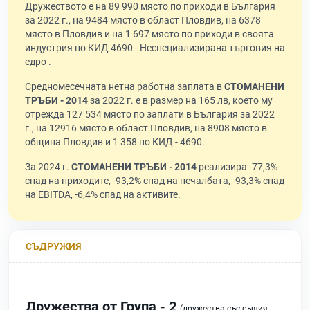
Дружеството е на 89 990 място по приходи в България
за 2022 г., на 9484 място в област Пловдив, на 6378
място в Пловдив и на 1 697 място по приходи в своята
индустрия по КИД 4690 - Неспециализирана търговия на
едро .
Средномесечната нетна работна заплата в
СТОМАНЕНИ
ТРЪБИ - 2014
за 2022 г. е в размер на 165 лв, което му
отрежда 127 534 място по заплати в България за 2022
г., на 12916 място в област Пловдив, на 8908 място в
община Пловдив и 1 358 по КИД - 4690.
За 2024 г.
СТОМАНЕНИ ТРЪБИ - 2014
реализира -77,3%
спад на приходите, -93,2% спад на печалбата, -93,3% спад
на EBITDA, -6,4% спад на активите.
СЪДРУЖИЯ
Дружества от Група - 2
(дружества със същия