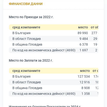
ФИНАНСОВИ ДАННИ
Място по Приходи за 2022 г.
сред компаниите
място
от общо
В България
89 990
277 019
В област Пловдив
9 484
29 067
В община Пловдив
6 378
19 939
По код на икономическа дейност (4690)
1 697
2 922
Място по Заплати за 2022 г.
сред компаниите
място
от общо
В България
127 534
174 403
В област Пловдив
12 916
18 305
В община Пловдив
8 908
12 387
По код на икономическа дейност (4690)
1 358
1 619
Изменения на Основни Показатели за 2024 г.