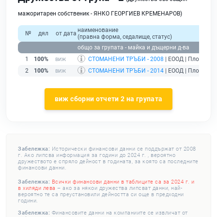
мажоритарен собственик - ЯНКО ГЕОРГИЕВ КРЕМЕНАРОВ)
наименование
№
дял
от дата
(правна форма, седалище, статус)
общо за групата - майка и дъщерни д-ва
1
100%
СТОМАНЕНИ ТРЪБИ - 2008
| ЕООД | Пловдив |
2
100%
СТОМАНЕНИ ТРЪБИ - 2014
| ЕООД | Пловдив |
виж сборни отчети 2 на групата
Забележка:
Исторически финансови данни се поддържат от 2008
г. Ако липсва информация за години до 2024 г. , вероятно
дружеството е спряло дейност в годината, за която са последните
финансови данни.
Забележка:
Всички финансови данни в таблиците са за 2024 г. и
в хиляди лева
– ако за някои дружества липсват данни, най-
вероятно те са преустановили дейността си още в предходни
години.
Забележка:
Финансовите данни на компаниите се извличат от