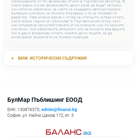
публикуваните от тях финансови отчети в Търговския регистър. В
много редки случаи финансовите данни може да бъдат непълни
или неточно извлечени, за което са създадени автоматизирани
вътрешни контроли за тяхното откриване, и те се поправят от
редактор. Това отнема време с оглед на стотиците хиляди отчети,
които всяка година се публикуват в Търговския регистър, като
ние поправяме несъответствията от по-големите към по-малките
компании. Ако забележите непълноти или неточности във вашите
или в други финансови отчети, можете да ни пишете, за да
ескалираме приоритета за тяхната корекция.
ВИЖ
ИСТОРИЧЕСКИ СЪДРУЖИЯ
БулМар Пъблишинг ЕООД
ЕИК: 130876370,
admin@finansi.bg
София, ул. Найчо Цанов 172, ет. 3