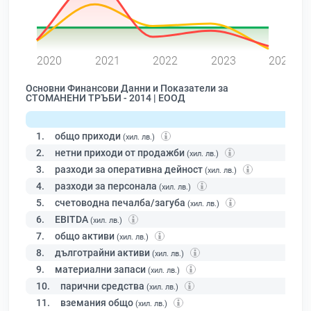
0
2020
2021
2022
2023
2024
Основни Финансови Данни и Показатели за
СТОМАНЕНИ ТРЪБИ - 2014 | ЕООД
1.
общо приходи
(хил. лв.)
2.
нетни приходи от продажби
(хил. лв.)
3.
разходи за оперативна дейност
(хил. лв.)
4.
разходи за персонала
(хил. лв.)
5.
счетоводна печалба/загуба
(хил. лв.)
6.
EBITDA
(хил. лв.)
7.
общо активи
(хил. лв.)
8.
дълготрайни активи
(хил. лв.)
9.
материални запаси
(хил. лв.)
10.
парични средства
(хил. лв.)
11.
вземания общо
(хил. лв.)