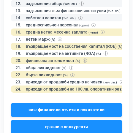
12.
задължения общо
(хил. лв.)
13.
задължения към финансови институции
(хил. лв.)
14.
собствен капитал
(хил. лв.)
15.
средносписъчен персонал
(брой)
16.
средна нетна месечна заплата
(лева)
17.
нетен марж
(%)
18.
възвращаемост на собствения капитал (ROE)
(%)
19.
възвращаемост на активите (ROA)
(%)
20.
финансова автономност
(%)
21.
обща ликвидност
(%)
22.
бърза ликвидност
(%)
23.
приходи от продажби средно на човек
(хил. лв.)
24.
приходи от продажби на 100 лв. оперативни разходи
виж финансови отчети и показатели
сравни с конкуренти