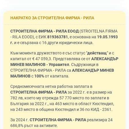
НАКРАТКО ЗА СТРОИТЕЛНА ФИРМА - РИЛА
СТРОИТЕЛНА ФИРМА - РИЛА ЕООД
(STROITELNA FIRMA
- RILA EOOD), с ЕИК
819363781
, е основана на
19.05.1993
г.
и е свързана с 16 други юридически лица.
Към момента дружеството е със статус "
действащ
" и с
капитал от € 47 059,3. Представлява се от
АЛЕКСАНДЪР
МИНЕВ МАЛИНОВ - Управител
. Съдружници в
СТРОИТЕЛНА ФИРМА - РИЛА са
АЛЕКСАНДЪР МИНЕВ
МАЛИНОВ
с
100%
от капитала.
Средномесечната нетна работна заплата в
СТРОИТЕЛНА ФИРМА - РИЛА
за 2022 г. е в размер на
782 лв, което му отрежда 57 770 място по заплати в
България за 2022 г., на 463 място в област Кюстендил,
на 243 място в община Кюстендил и 36 по КИД - 2361.
За 2024 г.
СТРОИТЕЛНА ФИРМА - РИЛА
реализира 24
686,8% ръст на активите.