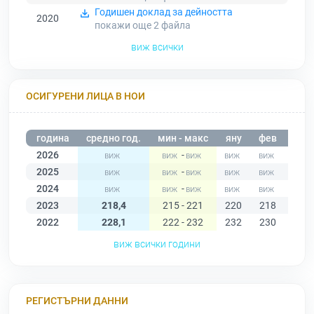
Годишен доклад за дейността
2020
покажи още 2
файла
виж всички
ОСИГУРЕНИ ЛИЦА В НОИ
година
средно год.
мин - макс
яну
фев
мар
2026
-
2025
-
2024
-
2023
218,4
215 - 221
220
218
217
2022
228,1
222 - 232
232
230
230
виж всички години
РЕГИСТЪРНИ ДАННИ