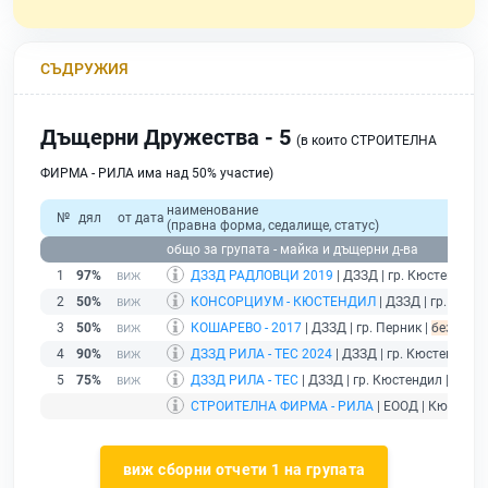
СЪДРУЖИЯ
Дъщерни Дружества - 5
(в които СТРОИТЕЛНА
ФИРМА - РИЛА има над 50% участие)
наименование
№
дял
от дата
(правна форма, седалище, статус)
общо за групата - майка и дъщерни д-ва
1
97%
ДЗЗД РАДЛОВЦИ 2019
| ДЗЗД | гр. Кюстендил |
2
50%
КОНСОРЦИУМ - КЮСТЕНДИЛ
| ДЗЗД | гр. Кюст
3
50%
КОШАРЕВО - 2017
| ДЗЗД | гр. Перник |
без пода
4
90%
ДЗЗД РИЛА - ТЕС 2024
| ДЗЗД | гр. Кюстендил |
5
75%
ДЗЗД РИЛА - ТЕС
| ДЗЗД | гр. Кюстендил |
дейс
СТРОИТЕЛНА ФИРМА - РИЛА
| ЕООД | Кюстенди
виж сборни отчети 1 на групата