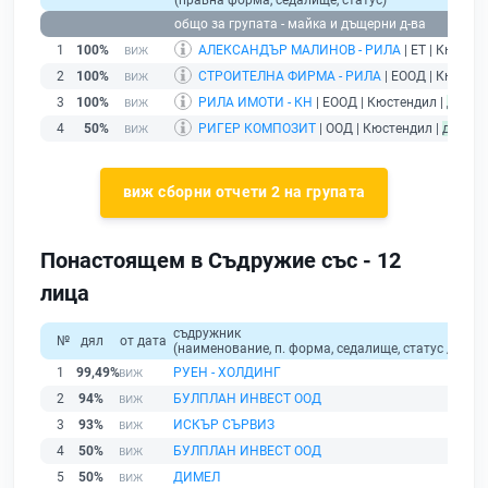
(правна форма, седалище, статус)
общо за групата - майка и дъщерни д-ва
1
100%
АЛЕКСАНДЪР МАЛИНОВ - РИЛА
| ЕТ | Кюстен
2
100%
СТРОИТЕЛНА ФИРМА - РИЛА
| ЕООД | Кюстен
3
100%
РИЛА ИМОТИ - КН
| ЕООД | Кюстендил |
дейст
4
50%
РИГЕР КОМПОЗИТ
| ООД | Кюстендил |
действ
виж сборни отчети 2 на групата
Понастоящем в Съдружие със - 12
лица
съдружник
№
дял
от дата
(наименование, п. форма, седалище, статус / физи
1
99,49%
РУЕН - ХОЛДИНГ
2
94%
БУЛПЛАН ИНВЕСТ ООД
3
93%
ИСКЪР СЪРВИЗ
4
50%
БУЛПЛАН ИНВЕСТ ООД
5
50%
ДИМЕЛ