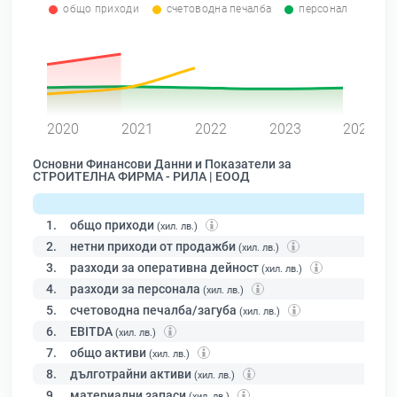
общо приходи
счетоводна печалба
персонал
0
2020
2021
2022
2023
2024
Основни Финансови Данни и Показатели за
СТРОИТЕЛНА ФИРМА - РИЛА | ЕООД
1.
общо приходи
(хил. лв.)
2.
нетни приходи от продажби
(хил. лв.)
3.
разходи за оперативна дейност
(хил. лв.)
4.
разходи за персонала
(хил. лв.)
5.
счетоводна печалба/загуба
(хил. лв.)
6.
EBITDA
(хил. лв.)
7.
общо активи
(хил. лв.)
8.
дълготрайни активи
(хил. лв.)
9.
материални запаси
(хил. лв.)