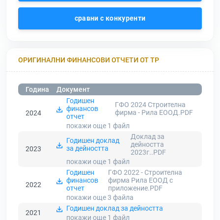
сравни с конкуренти
ОРИГИНАЛНИ ФИНАНСОВИ ОТЧЕТИ ОТ ТР
Година
Документ
Годишен
ГФО 2024 Строителна
финансов
фирма - Рила ЕООД.PDF
2024
отчет
покажи още 1
файл
Доклад за
Годишен доклад
дейността
за дейността
2023
2023г..PDF
покажи още 1
файл
Годишен
ГФО 2022 - Строителна
финансов
фирма Рила ЕООД с
2022
отчет
приложение.PDF
покажи още 3
файла
Годишен доклад за дейността
2021
покажи още 1
файл