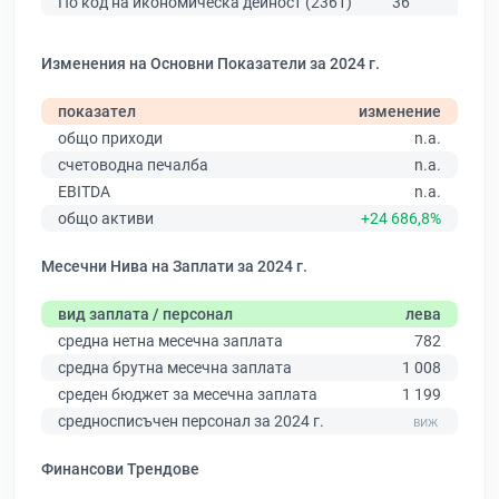
По код на икономическа дейност (2361)
36
80
Изменения на Основни Показатели за 2024 г.
показател
изменение
общо приходи
n.a.
счетоводна печалба
n.a.
EBITDA
n.a.
общо активи
+24 686,8%
Месечни Нива на Заплати за 2024 г.
вид заплата / персонал
лева
средна нетна месечна заплата
782
средна брутна месечна заплата
1 008
среден бюджет за месечна заплата
1 199
средносписъчен персонал за 2024 г.
Финансови Трендове