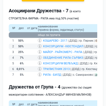
Асоциирани Дружества - 7
(в които
СТРОИТЕЛНА ФИРМА - РИЛА има под 50% участие)
наименование
№
дял
от дата
(правна форма, седалище, статус)
общо за групата
1
50%
КОШАРЕВО - 2017
| ДЗЗД | гр. Перник |
без под
2
50%
КОНСОРЦИУМ - КЮСТЕНДИЛ
| ДЗЗД | гр. Кюс
3
25%
МАЙЕР - РАЙКОМЕРС - РИЛА
| ДЗЗД | гр. Софи
4
7%
ОБЕДИНЕНИЕ РИЛА СЪРВИЗ
| ДЗЗД | гр. Соф
5
6%
КОНСОРЦИУМ ВЕЛБЪЖД
| ДЗЗД | гр. Кюстенд
6
0,01%
ТРИЛИСТНИК 2013
| ДЗЗД | гр. Кюстендил |
б
7
5%
РИЛА - БИЛД
| ДЗЗД | с. Самораново |
действ
Дружества от Група - 4
(дружества със същия
мажоритарен собственик - АЛЕКСАНДЪР МИНЕВ МАЛИНОВ)
наименование
№
дял
от дата