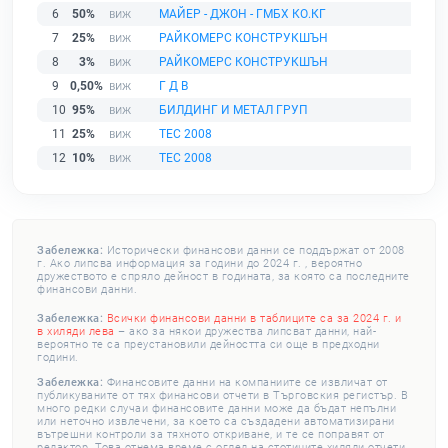
6
50%
МАЙЕР - ДЖОН - ГМБХ КО.КГ
7
25%
РАЙКОМЕРС КОНСТРУКШЪН
8
3%
РАЙКОМЕРС КОНСТРУКШЪН
9
0,50%
Г Д В
10
95%
БИЛДИНГ И МЕТАЛ ГРУП
11
25%
ТЕС 2008
12
10%
ТЕС 2008
Забележка:
Исторически финансови данни се поддържат от 2008
г. Ако липсва информация за години до 2024 г. , вероятно
дружеството е спряло дейност в годината, за която са последните
финансови данни.
Забележка:
Всички финансови данни в таблиците са за 2024 г. и
в хиляди лева
– ако за някои дружества липсват данни, най-
вероятно те са преустановили дейността си още в предходни
години.
Забележка:
Финансовите данни на компаниите се извличат от
публикуваните от тях финансови отчети в Търговския регистър. В
много редки случаи финансовите данни може да бъдат непълни
или неточно извлечени, за което са създадени автоматизирани
вътрешни контроли за тяхното откриване, и те се поправят от
редактор. Това отнема време с оглед на стотиците хиляди отчети,