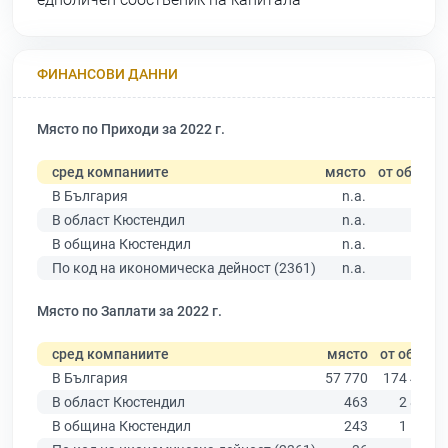
ФИНАНСОВИ ДАННИ
Място по Приходи за 2022 г.
сред компаниите
място
от общо
В България
n.a.
В област Кюстендил
n.a.
В община Кюстендил
n.a.
По код на икономическа дейност (2361)
n.a.
Място по Заплати за 2022 г.
сред компаниите
място
от общо
В България
57 770
174 403
В област Кюстендил
463
2 876
В община Кюстендил
243
1 548