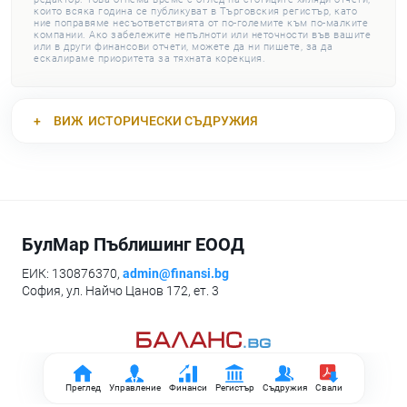
които всяка година се публикуват в Търговския регистър, като
ние поправяме несъответствията от по-големите към по-малките
компании. Ако забележите непълноти или неточности във вашите
или в други финансови отчети, можете да ни пишете, за да
ескалираме приоритета за тяхната корекция.
ВИЖ
ИСТОРИЧЕСКИ СЪДРУЖИЯ
БулМар Пъблишинг ЕООД
ЕИК: 130876370,
admin@finansi.bg
София, ул. Найчо Цанов 172, ет. 3
Преглед
Управление
Финанси
Регистър
Съдружия
Свали