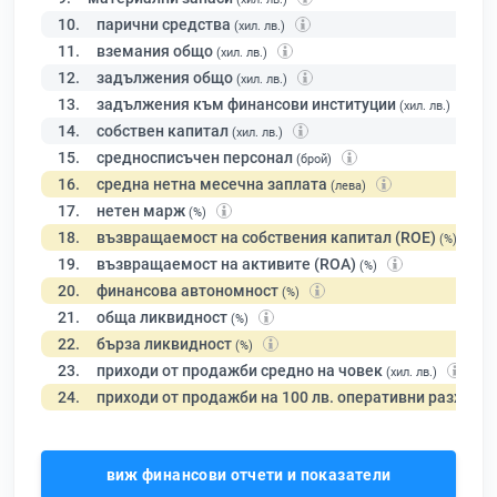
10.
парични средства
(хил. лв.)
11.
вземания общо
(хил. лв.)
12.
задължения общо
(хил. лв.)
13.
задължения към финансови институции
(хил. лв.)
14.
собствен капитал
(хил. лв.)
15.
средносписъчен персонал
(брой)
16.
средна нетна месечна заплата
(лева)
17.
нетен марж
(%)
18.
възвращаемост на собствения капитал (ROE)
(%)
19.
възвращаемост на активите (ROA)
(%)
20.
финансова автономност
(%)
21.
обща ликвидност
(%)
22.
бърза ликвидност
(%)
23.
приходи от продажби средно на човек
(хил. лв.)
24.
приходи от продажби на 100 лв. оперативни разходи
виж финансови отчети и показатели