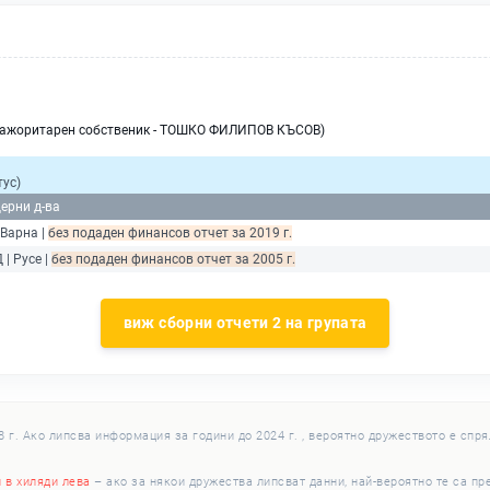
мажоритарен собственик - ТОШКО ФИЛИПОВ КЪСОВ)
тус)
щерни д-ва
 Варна |
без подаден финансов отчет за 2019 г.
 | Русе |
без подаден финансов отчет за 2005 г.
виж сборни отчети 2 на групата
г. Ако липсва информация за години до 2024 г. , вероятно дружеството е спря
и в хиляди лева
– ако за някои дружества липсват данни, най-вероятно те са пр