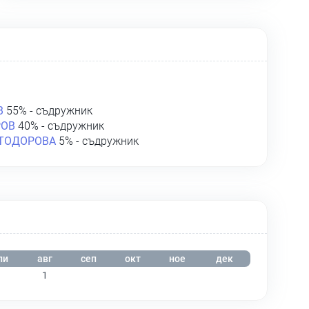
В
55% - съдружник
РОВ
40% - съдружник
 ТОДОРОВА
5% - съдружник
ли
авг
сеп
окт
ное
дек
1
1