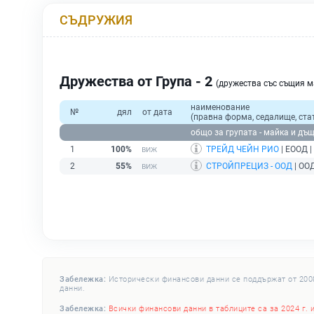
СЪДРУЖИЯ
Дружества от Група - 2
(дружества със същия 
наименование
№
дял
от дата
(правна форма, седалище, ста
общо за групата - майка и дъ
1
100%
ТРЕЙД ЧЕЙН РИО
| ЕООД |
2
55%
СТРОЙПРЕЦИЗ - ООД
| ООД
Забележка:
Исторически финансови данни се поддържат от 2008 
данни.
Забележка:
Всички финансови данни в таблиците са за 2024 г. 