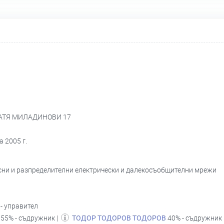
 БРАТЯ МИЛАДИНОВИ 17
 2005 г.
осни и разпределителни електрически и далекосъобщителни мрежи
- управител
55% - съдружник |
ТОДОР ТОДОРОВ ТОДОРОВ
40% - съдружник 