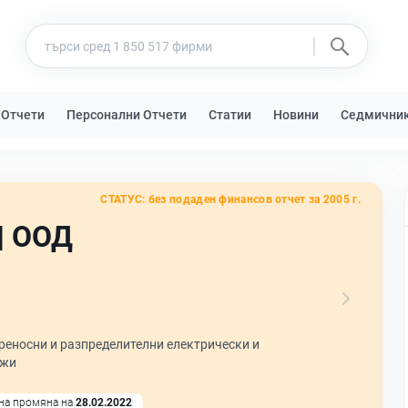
 Отчети
Персонални Отчети
Статии
Новини
Седмични
СТАТУС:
без подаден финансов отчет за 2005 г.
| ООД
реносни и разпределителни електрически и
ежи
на промяна на
28.02.2022