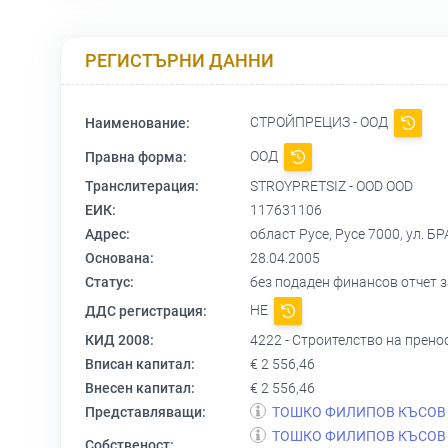
РЕГИСТЪРНИ ДАННИ
СТРОЙПРЕЦИЗ - ООД
Наименование:
ООД
Правна форма:
Транслитерация:
STROYPRETSIZ - OOD OOD
ЕИК:
117631106
Адрес:
област Русе, Русе 7000, ул.
Основана:
28.04.2005
Статус:
без подаден финансов отчет за
НЕ
ДДС регистрация:
КИД 2008:
4222 - Строителство на прен
Вписан капитал:
€ 2 556,46
Внесен капитал:
€ 2 556,46
Представляващи:
ТОШКО ФИЛИПОВ КЪСОВ
ТОШКО ФИЛИПОВ КЪСОВ
Собственост: