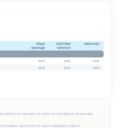
общо
собствен
персонал
приходи
капитал
ло дейност в годината, за която са последните финансови
еустановили дейността си още в предходни години.