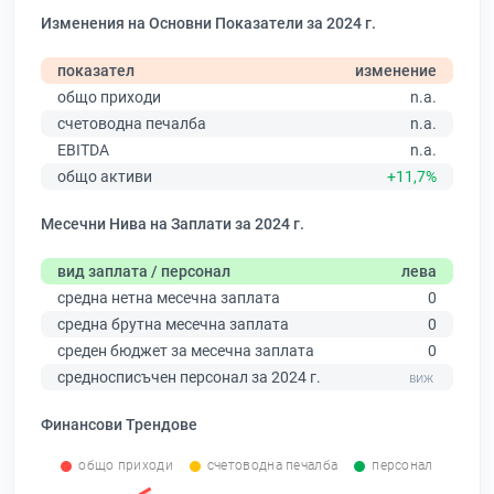
Изменения на Основни Показатели за 2024 г.
показател
изменение
общо приходи
n.a.
счетоводна печалба
n.a.
EBITDA
n.a.
общо активи
+11,7%
Месечни Нива на Заплати за 2024 г.
вид заплата / персонал
лева
средна нетна месечна заплата
0
средна брутна месечна заплата
0
среден бюджет за месечна заплата
0
средносписъчен персонал за 2024 г.
Финансови Трендове
общо приходи
счетоводна печалба
персонал