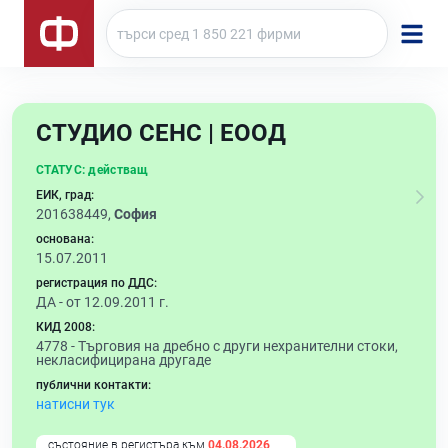
СТУДИО СЕНС | ЕООД
СТАТУС:
действащ
ЕИК, град:
201638449,
София
основана:
15.07.2011
регистрация по ДДС:
ДА - от 12.09.2011 г.
КИД 2008:
4778 -
Търговия на дребно с други нехранителни стоки,
некласифицирана другаде
публични контакти:
натисни тук
състояние в регистъра към
04.08.2026