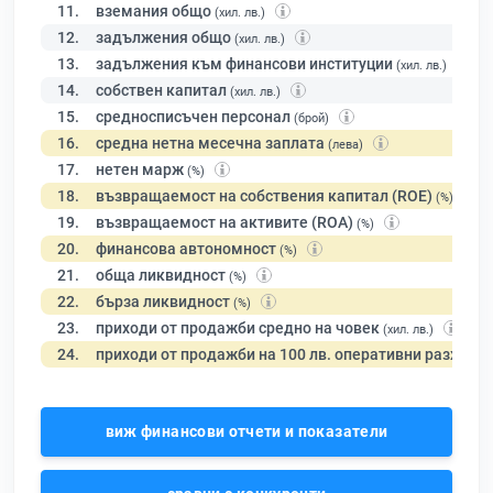
11.
вземания общо
(хил. лв.)
12.
задължения общо
(хил. лв.)
13.
задължения към финансови институции
(хил. лв.)
14.
собствен капитал
(хил. лв.)
15.
средносписъчен персонал
(брой)
16.
средна нетна месечна заплата
(лева)
17.
нетен марж
(%)
18.
възвращаемост на собствения капитал (ROE)
(%)
19.
възвращаемост на активите (ROA)
(%)
20.
финансова автономност
(%)
21.
обща ликвидност
(%)
22.
бърза ликвидност
(%)
23.
приходи от продажби средно на човек
(хил. лв.)
24.
приходи от продажби на 100 лв. оперативни разходи
виж финансови отчети и показатели