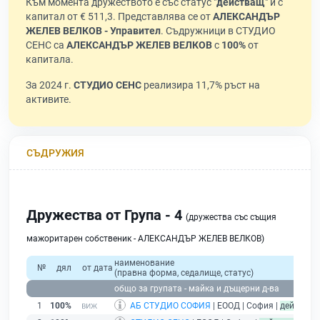
Към момента дружеството е със статус "
действащ
" и с
капитал от € 511,3. Представлява се от
АЛЕКСАНДЪР
ЖЕЛЕВ ВЕЛКОВ - Управител
. Съдружници в СТУДИО
СЕНС са
АЛЕКСАНДЪР ЖЕЛЕВ ВЕЛКОВ
с
100%
от
капитала.
За 2024 г.
СТУДИО СЕНС
реализира 11,7% ръст на
активите.
СЪДРУЖИЯ
Дружества от Група - 4
(дружества със същия
мажоритарен собственик - АЛЕКСАНДЪР ЖЕЛЕВ ВЕЛКОВ)
наименование
№
дял
от дата
(правна форма, седалище, статус)
п
общо за групата - майка и дъщерни д-ва
1
100%
АБ СТУДИО СОФИЯ
| ЕООД | София |
действащ