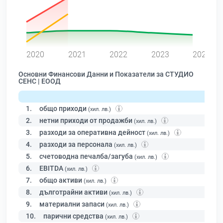
0
2020
2021
2022
2023
2024
Основни Финансови Данни и Показатели за СТУДИО
СЕНС | ЕООД
1.
общо приходи
(хил. лв.)
2.
нетни приходи от продажби
(хил. лв.)
3.
разходи за оперативна дейност
(хил. лв.)
4.
разходи за персонала
(хил. лв.)
5.
счетоводна печалба/загуба
(хил. лв.)
6.
EBITDA
(хил. лв.)
7.
общо активи
(хил. лв.)
8.
дълготрайни активи
(хил. лв.)
9.
материални запаси
(хил. лв.)
10.
парични средства
(хил. лв.)