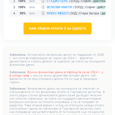
2
100%
СТУДИО СЕНС
| ЕООД | София |
действащ
3
100%
ВЕЛКОВИ ИМОТИ
| ЕООД | София |
действащ
4
50%
ФЛЕКС МЕБЕЛ
| ООД | Стара Загора |
действа
виж сборни отчети 2 на групата
Забележка:
Исторически финансови данни се поддържат от 2008
г. Ако липсва информация за години до 2024 г. , вероятно
дружеството е спряло дейност в годината, за която са последните
финансови данни.
Забележка:
Всички финансови данни в таблиците са за 2024 г. и
в хиляди лева
– ако за някои дружества липсват данни, най-
вероятно те са преустановили дейността си още в предходни
години.
Забележка:
Финансовите данни на компаниите се извличат от
публикуваните от тях финансови отчети в Търговския регистър. В
много редки случаи финансовите данни може да бъдат непълни
или неточно извлечени, за което са създадени автоматизирани
вътрешни контроли за тяхното откриване, и те се поправят от
редактор. Това отнема време с оглед на стотиците хиляди отчети,
които всяка година се публикуват в Търговския регистър, като
ние поправяме несъответствията от по-големите към по-малките