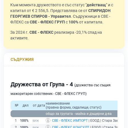
Към момента дружеството е със статус "
действащ
" и с
капитал от € 2 556,5. Представлява се от
СПИРИДОН
ГЕОРГИЕВ СПИРОВ - Управител
. Съдружници в СВЕ -
ФЛЕКС са
СВЕ - ФЛЕКС ГРУП
с
100%
от капитала.
За 2024 г.
СВЕ - ФЛЕКС
реализира -20,1% спад на
активите.
СЪДРУЖИЯ
Дружества от Група - 4
(дружества със същия
мажоритарен собственик - СВЕ - ФЛЕКС ГРУП)
наименование
№
дял
от дата
(правна форма, седалище, статус)
общо за групата - майка и дъщерни д-ва
1
100%
СВЕ - ФЛЕКС ИМПОРТ
| ЕООД | Стара Загора |
2
100%
СВЕ - ФЛЕКС КОНСУЛТ
| ЕООД | Стара Загора 