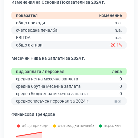
Изменения на Основни Показатели за 2024 г.
показател
изменение
общо приходи
n.a.
счетоводна печалба
n.a.
EBITDA
n.a.
общо активи
-20,1%
Месечни Нива на Заплати за 2024 г.
вид заплата / персонал
лева
средна нетна месечна заплата
0
средна брутна месечна заплата
0
среден бюджет за месечна заплата
0
средносписъчен персонал за 2024 г.
Финансови Трендове
общо приходи
счетоводна печалба
персонал