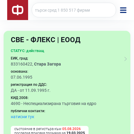
СВЕ - ФЛЕКС | ЕООД
СТАТУС:
действащ
ЕИК, град:
833160422,
Стара Загора
основана:
07.06.1995
регистрация по ДДС:
ДА - от 11.09.1995 г.
КИД 2008:
4690 -
Неспециализирана търговия на едро
публични контакти:
натисни тук
състояние в регистъра към
05.08.2026
последна вписана промяна на
19.03.2025