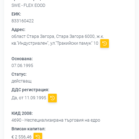
SWE - FLEX EOOD
ЕИК:
833160422
Адрес:
област Стара Загора, Стара Загора 6000, ж.к.
кв."Индустриален", ул."Тракийски памук" 10
Основана:
07.06.1995
Статус:
действащ
ДДС регистрация:
Да, от 11.09.1995
КИД 2008:
4690 - Неспециализирана търговия на едро
Вписан капитал:
€ 2 556,46