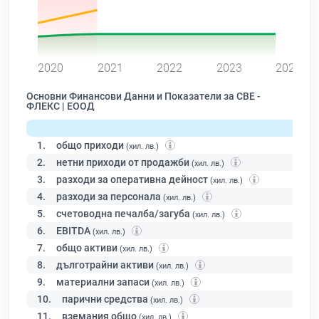
0
2020
2021
2022
2023
2024
Основни Финансови Данни и Показатели за СВЕ -
ФЛЕКС | ЕООД
1.
общо приходи
(хил. лв.)
2.
нетни приходи от продажби
(хил. лв.)
3.
разходи за оперативна дейност
(хил. лв.)
4.
разходи за персонала
(хил. лв.)
5.
счетоводна печалба/загуба
(хил. лв.)
6.
EBITDA
(хил. лв.)
7.
общо активи
(хил. лв.)
8.
дълготрайни активи
(хил. лв.)
9.
материални запаси
(хил. лв.)
10.
парични средства
(хил. лв.)
11.
вземания общо
(хил. лв.)