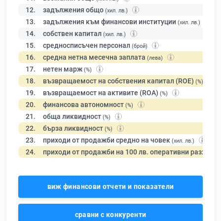
12.
задължения общо
(хил. лв.)
13.
задължения към финансови институции
(хил. лв.)
14.
собствен капитал
(хил. лв.)
15.
средносписъчен персонал
(брой)
16.
средна нетна месечна заплата
(лева)
17.
нетен марж
(%)
18.
възвращаемост на собствения капитал (ROE)
(%)
19.
възвращаемост на активите (ROA)
(%)
20.
финансова автономност
(%)
21.
обща ликвидност
(%)
22.
бърза ликвидност
(%)
23.
приходи от продажби средно на човек
(хил. лв.)
24.
приходи от продажби на 100 лв. оперативни разходи
виж финансови отчети и показатели
сравни с конкуренти