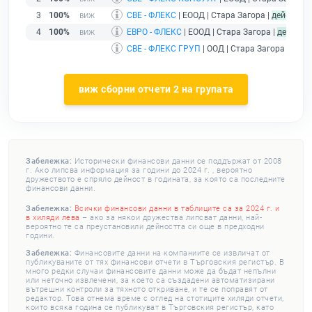
3
100%
СВЕ - ФЛЕКС
| ЕООД | Стара Загора |
действащ
4
100%
ЕВРО - ФЛЕКС
| ЕООД | Стара Загора |
действа
СВЕ - ФЛЕКС ГРУП
| ООД | Стара Загора |
дейс
виж сборни отчети 2 на групата
Забележка:
Исторически финансови данни се поддържат от 2008
г. Ако липсва информация за години до 2024 г. , вероятно
дружеството е спряло дейност в годината, за която са последните
финансови данни.
Забележка:
Всички финансови данни в таблиците са за 2024 г. и
в хиляди лева
– ако за някои дружества липсват данни, най-
вероятно те са преустановили дейността си още в предходни
години.
Забележка:
Финансовите данни на компаниите се извличат от
публикуваните от тях финансови отчети в Търговския регистър. В
много редки случаи финансовите данни може да бъдат непълни
или неточно извлечени, за което са създадени автоматизирани
вътрешни контроли за тяхното откриване, и те се поправят от
редактор. Това отнема време с оглед на стотиците хиляди отчети,
които всяка година се публикуват в Търговския регистър, като