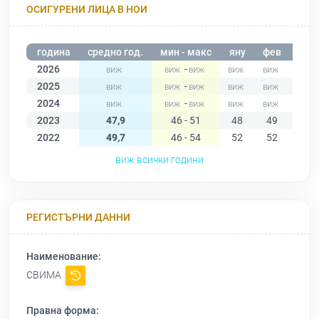
ОСИГУРЕНИ ЛИЦА В НОИ
година
средно год.
мин - макс
яну
фев
мар
2026
-
2025
-
2024
-
2023
47,9
46 - 51
48
49
51
2022
49,7
46 - 54
52
52
54
виж всички години
РЕГИСТЪРНИ ДАННИ
Наименование:
СВИМА
Правна форма: