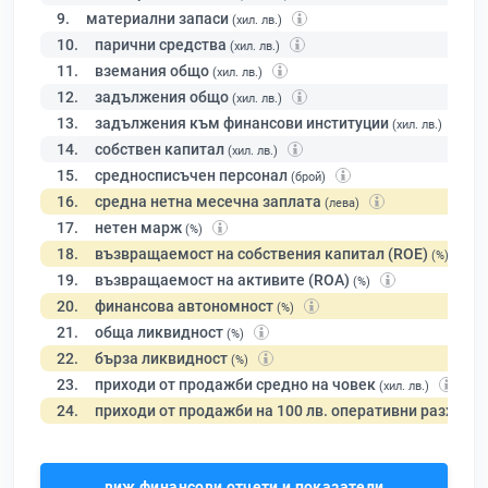
9.
материални запаси
(хил. лв.)
10.
парични средства
(хил. лв.)
11.
вземания общо
(хил. лв.)
12.
задължения общо
(хил. лв.)
13.
задължения към финансови институции
(хил. лв.)
14.
собствен капитал
(хил. лв.)
15.
средносписъчен персонал
(брой)
16.
средна нетна месечна заплата
(лева)
17.
нетен марж
(%)
18.
възвращаемост на собствения капитал (ROE)
(%)
19.
възвращаемост на активите (ROA)
(%)
20.
финансова автономност
(%)
21.
обща ликвидност
(%)
22.
бърза ликвидност
(%)
23.
приходи от продажби средно на човек
(хил. лв.)
24.
приходи от продажби на 100 лв. оперативни разходи
виж финансови отчети и показатели