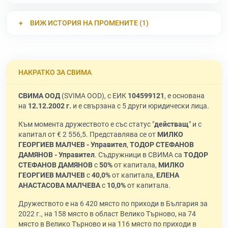
ВИЖ ИСТОРИЯ НА ПРОМЕНИТЕ (1)
НАКРАТКО ЗА СВИМА
СВИМА ООД
(SVIMA OOD), с ЕИК
104599121
, е основана
на
12.12.2002 г.
и е свързана с 5 други юридически лица.
Към момента дружеството е със статус "
действащ
" и с
капитал от € 2 556,5. Представлява се от
МИЛКО
ГЕОРГИЕВ МАЛЧЕВ - Управител
,
ТОДОР СТЕФАНОВ
ДАМЯНОВ - Управител
. Съдружници в СВИМА са
ТОДОР
СТЕФАНОВ ДАМЯНОВ
с
50%
от капитала,
МИЛКО
ГЕОРГИЕВ МАЛЧЕВ
с
40,0%
от капитала,
ЕЛЕНА
АНАСТАСОВА МАЛЧЕВА
с
10,0%
от капитала.
Дружеството е на 6 420 място по приходи в България за
2022 г., на 158 място в област Велико Търново, на 74
място в Велико Търново и на 116 място по приходи в