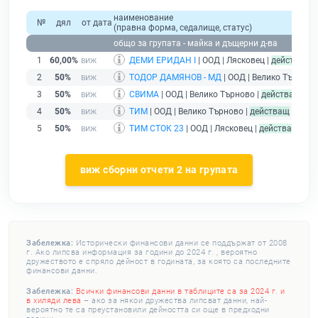
наименование
№
дял
от дата
(правна форма, седалище, статус)
общо за групата - майка и дъщерни д-ва
1
60,00%
ДЕМИ ЕРИДАН I
| ООД | Лясковец |
действащ
2
50%
ТОДОР ДАМЯНОВ - МД
| ООД | Велико Търново
3
50%
СВИМА
| ООД | Велико Търново |
действащ
4
50%
ТИМ
| ООД | Велико Търново |
действащ
5
50%
ТИМ СТОК 23
| ООД | Лясковец |
действащ
виж сборни отчети 2 на групата
Забележка:
Исторически финансови данни се поддържат от 2008
г. Ако липсва информация за години до 2024 г. , вероятно
дружеството е спряло дейност в годината, за която са последните
финансови данни.
Забележка:
Всички финансови данни в таблиците са за 2024 г. и
в хиляди лева
– ако за някои дружества липсват данни, най-
вероятно те са преустановили дейността си още в предходни