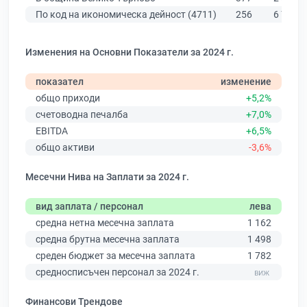
По код на икономическа дейност (4711)
256
6 773
Изменения на Основни Показатели за 2024 г.
показател
изменение
общо приходи
+5,2%
счетоводна печалба
+7,0%
EBITDA
+6,5%
общо активи
-3,6%
Месечни Нива на Заплати за 2024 г.
вид заплата / персонал
лева
средна нетна месечна заплата
1 162
средна брутна месечна заплата
1 498
среден бюджет за месечна заплата
1 782
средносписъчен персонал за 2024 г.
Финансови Трендове