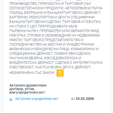
ПРОИЗВОДСТВО, ПРЕРАБОТКА И ТЪРГОВИЯ СЪС
СЕЛСКОСТОПАНСКИ ПРОДУКТИ; АВТОСЕРВИЗ И ПЪТНА
ПОМОЩ; ВЪТРЕШНО И ВЪНШНОТЪРГОВСКА ДЕЙНОСТ;
БАРТЕРНИ, РЕЕКСПОРТНИ И ДРУГИ СПЕЦИФИЧНИ
ВЪНШНОТЪРГОВСКИ СДЕЛКИ; ТЪРГОВИЯ И ПОКУПКА
НА СТОКИ С ЦЕЛ ПРЕПРОДАЖБАТА ИМ В
ПЪРВОНАЧАЛЕН, ПРЕРАБОТЕН ИЛИ ОБРАБОТЕН ВИД;
ПОКУПКА, СТРОЕЖ И ОБЗАВЕЖДАНЕ НА НЕДВИЖИМИ
ИМОТИ; ТЪРГОВСКО ПРЕДСТАВТИЕЛСТВО И
ПОСРЕДНИЧЕСТВО НА МЕСТНИ И ЧУЖДЕСТРАННИ
ФИЗИЧЕСКИ И ЮРИДИЧЕСКИ ЛИЦА; КОМИСИОННА И
СПЕДИЦИОННА ДЕЙНОСТ; ЛИЗИНГОВИ СДЕЛКИ;
НАУЧНО-РАЗВОЙНА, ИЗСЛЕДОВАТЕЛСКА И
ВНЕДРИТЕЛСКА ДЕЙНОСТ; СДЕЛКИ С ИНТЕЛЕКТУАЛНА
СОБСТВЕНОСТ, КАКТО И ВСЯКА ДРУГА ДЕЙНОСТ,
НЕЗАБРАНЕНА СЪС ЗАКОН.
Актуален дружествен
договор, устав,
или учредителен акт:
Актуален учредителен акт
от
25.02.2008