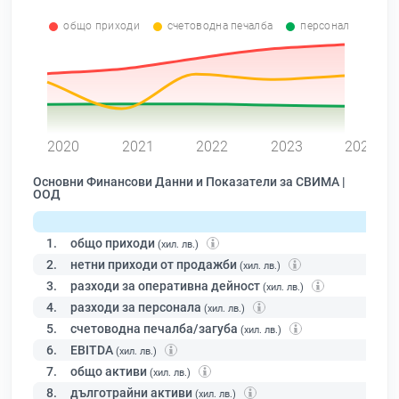
общо приходи
счетоводна печалба
персонал
0
2020
2021
2022
2023
2024
Основни Финансови Данни и Показатели за СВИМА |
ООД
1.
общо приходи
(хил. лв.)
2.
нетни приходи от продажби
(хил. лв.)
3.
разходи за оперативна дейност
(хил. лв.)
4.
разходи за персонала
(хил. лв.)
5.
счетоводна печалба/загуба
(хил. лв.)
6.
EBITDA
(хил. лв.)
7.
общо активи
(хил. лв.)
8.
дълготрайни активи
(хил. лв.)