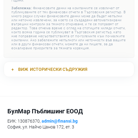
години.
Забележка:
Финансовите данни на компаниите се извличат от
публикуваните от тях финансови отчети в Търговския регистър. В
много редки случаи финансовите данни може да бъдат непълни
или неточно извлечени, за което са създадени автоматизирани
вътрешни контроли за тяхното откриване, и те се поправят от
редактор. Това отнема време с оглед на стотиците хиляди отчети,
които всяка година се публикуват в Търговския регистър, като
ние поправяме несъответствията от по-големите към по-малките
компании. Ако забележите непълноти или неточности във вашите
или в други финансови отчети, можете да ни пишете, за да
ескалираме приоритета за тяхната корекция.
ВИЖ
ИСТОРИЧЕСКИ СЪДРУЖИЯ
БулМар Пъблишинг ЕООД
ЕИК: 130876370,
admin@finansi.bg
София, ул. Найчо Цанов 172, ет. 3