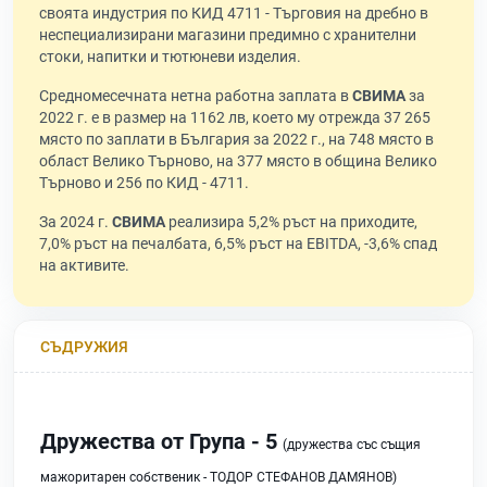
своята индустрия по КИД 4711 - Търговия на дребно в
неспециализирани магазини предимно с хранителни
стоки, напитки и тютюневи изделия.
Средномесечната нетна работна заплата в
СВИМА
за
2022 г. е в размер на 1162 лв, което му отрежда 37 265
място по заплати в България за 2022 г., на 748 място в
област Велико Търново, на 377 място в община Велико
Търново и 256 по КИД - 4711.
За 2024 г.
СВИМА
реализира 5,2% ръст на приходите,
7,0% ръст на печалбата, 6,5% ръст на EBITDA, -3,6% спад
на активите.
СЪДРУЖИЯ
Дружества от Група - 5
(дружества със същия
мажоритарен собственик - ТОДОР СТЕФАНОВ ДАМЯНОВ)