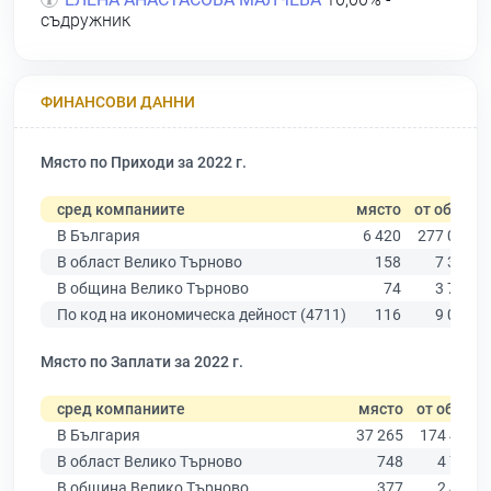
съдружник
ФИНАНСОВИ ДАННИ
Място по Приходи за 2022 г.
сред компаниите
място
от общо
В България
6 420
277 019
В област Велико Търново
158
7 358
В община Велико Търново
74
3 762
По код на икономическа дейност (4711)
116
9 025
Място по Заплати за 2022 г.
сред компаниите
място
от общо
В България
37 265
174 403
В област Велико Търново
748
4 787
В община Велико Търново
377
2 456