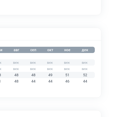
и
авг
сеп
окт
ное
дек
8
48
48
49
51
52
1
48
44
44
46
44