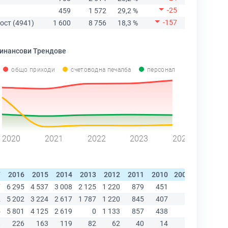
-25
459
1 572
29,2 %
-157
ост (4941)
1 600
8 756
18,3 %
инансови Трендове
общо приходи
счетоводна печалба
персонал
2020
2021
2022
2023
2024
7
2016
2015
2014
2013
2012
2011
2010
2009