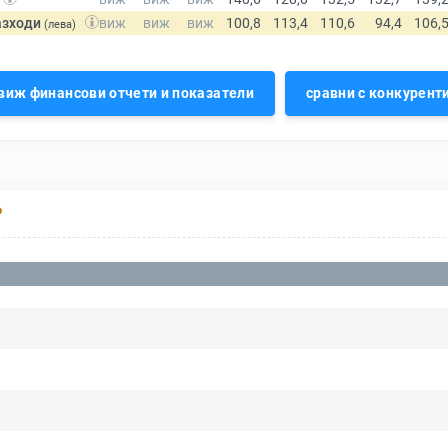
азходи
(лева)
виж финансови отчети и показатели
сравни с конкурент
Р