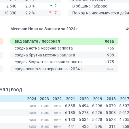
2
2 540
2,0 %
В община Габрово
-7
10 330
2,2 %
По код на икономическа дейн
Месечни Нива на Заплати за 2024 г.
Ф
вид заплата / персонал
лева
средна нетна месечна заплата
766
средна брутна месечна заплата
988
среден бюджет за месечна заплата
1 175
0
средносписъчен персонал за 2024 г.
БУЛЛ | ЕООД
2024
2023
2022
2021
2020
2019
2018
201