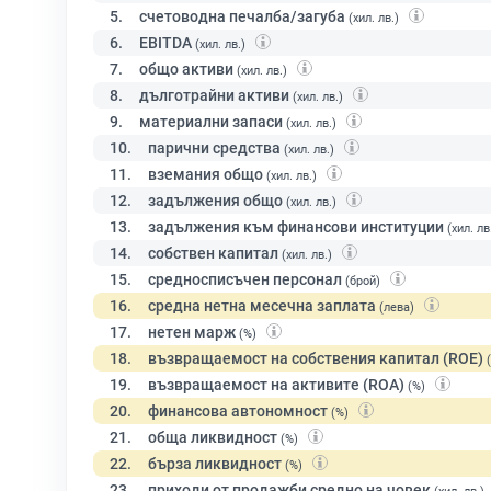
5.
счетоводна печалба/загуба
(хил. лв.)
6.
EBITDA
(хил. лв.)
7.
общо активи
(хил. лв.)
8.
дълготрайни активи
(хил. лв.)
9.
материални запаси
(хил. лв.)
10.
парични средства
(хил. лв.)
11.
вземания общо
(хил. лв.)
12.
задължения общо
(хил. лв.)
13.
задължения към финансови институции
(хил. лв
14.
собствен капитал
(хил. лв.)
15.
средносписъчен персонал
(брой)
16.
средна нетна месечна заплата
(лева)
17.
нетен марж
(%)
18.
възвращаемост на собствения капитал (ROE)
19.
възвращаемост на активите (ROA)
(%)
20.
финансова автономност
(%)
21.
обща ликвидност
(%)
22.
бърза ликвидност
(%)
23.
приходи от продажби средно на човек