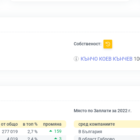
Собственост:
КЪНЧО КОЕВ КЪНЧЕВ
10
Място по Заплати за 2022 г.
от общо
в топ %
промяна
сред компаниите
159
277 019
2,7 %
В България
3
4 019
2,4 %
В област Габрово