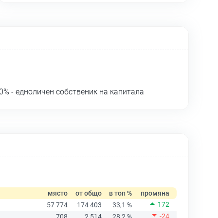
0% - едноличен собственик на капитала
място
от общо
в топ %
промяна
172
57 774
174 403
33,1 %
-24
708
2 514
28,2 %