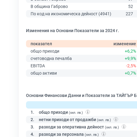
В община Габрово
52
По код на икономическа дейност (4941)
227
Изменения на Основни Показатели за 2024 г.
показател
изменение
общо приходи
+6,2%
счетоводна печалба
+9,9%
EBITDA
-2,5%
общо активи
+0,7%
Основни Финансови Данни и Показатели за ТАЙГЪР 
1.
общо приходи
(хил. лв.)
2.
нетни приходи от продажби
(хил. лв.)
3.
разходи за оперативна дейност
(хил. лв.)
4.
разходи за персонала
(хил. лв.)