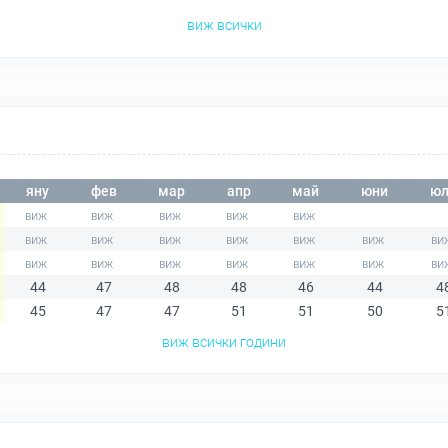
виж всички
яну
фев
мар
апр
май
юни
юл
44
47
48
48
46
44
4
45
47
47
51
51
50
5
виж всички години