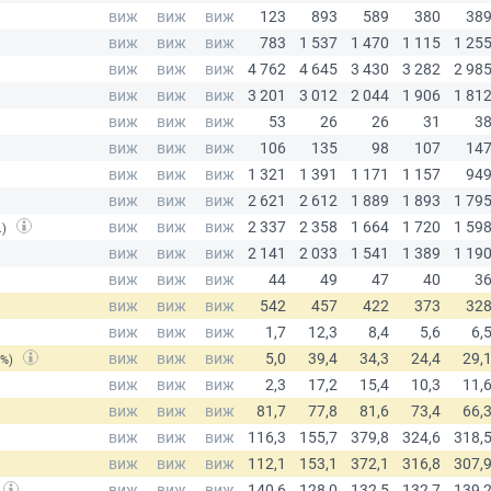
.)
(%)