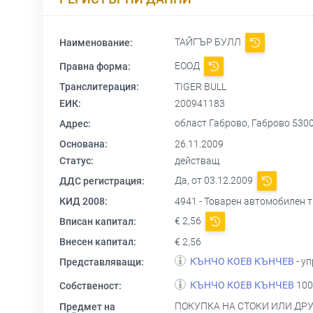
ТАЙГЪР БУЛЛ
Наименование:
ЕООД
Правна форма:
Транслитерация:
TIGER BULL
ЕИК:
200941183
област Габрово, Габрово 530
Адрес:
Основана:
26.11.2009
Статус:
действащ
Да, от 03.12.2009
ДДС регистрация:
КИД 2008:
4941 - Товарен автомобилен 
€ 2,56
Вписан капитал:
Внесен капитал:
€ 2,56
КЪНЧО КОЕВ КЪНЧЕВ
- у
Представляващи:
КЪНЧО КОЕВ КЪНЧЕВ
100
Собственост:
ПОКУПКА НА СТОКИ ИЛИ ДРУ
Предмет на