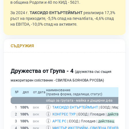
в община Родопи и 40 по КИД - 5621.
За 2024 г.
ТАКСИДО ЕНТЪРТЕЙМЪНТ
реализира 17,3%
ръст на приходите, -5,5% спад на печалбата, -4,6% спад
на EBITDA, -10,0% спад на активите.
СЪДРУЖИЯ
Дружества от Група - 4
(дружества със същия
мажоритарен собственик - СВИЛЕНА БОЯНОВА РУСЕВА)
наименование
№
дял
от дата
(правна форма, седалище, статус)
общо за групата - майка и дъщерни д-ва
1
100%
ТАКСИДО ЕНТЪРТЕЙМЪНТ
| ЕООД | Марково 
2
100%
КОНГРЕС ТУР
| ЕООД | Пловдив |
действащ
3
100%
АРТЕ РС
| ЕООД | Пловдив |
действащ
4
100%
МИСТЪР ИКСТРИЙМ - СВИЛЕНА ПЕНЕВА
| ЕТ 