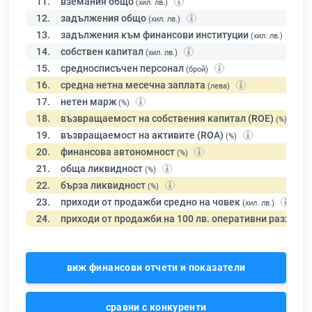
11.
вземания общо
(хил. лв.)
12.
задължения общо
(хил. лв.)
13.
задължения към финансови институции
(хил. лв.)
14.
собствен капитал
(хил. лв.)
15.
средносписъчен персонал
(брой)
16.
средна нетна месечна заплата
(лева)
17.
нетен марж
(%)
18.
възвращаемост на собствения капитал (ROE)
(%)
19.
възвращаемост на активите (ROA)
(%)
20.
финансова автономност
(%)
21.
обща ликвидност
(%)
22.
бърза ликвидност
(%)
23.
приходи от продажби средно на човек
(хил. лв.)
24.
приходи от продажби на 100 лв. оперативни разходи
виж финансови отчети и показатели
сравни с конкуренти