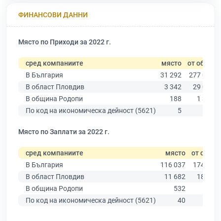
ФИНАНСОВИ ДАННИ
Място по Приходи за 2022 г.
сред компаниите
място
от общо
В България
31 292
277 019
В област Пловдив
3 342
29 067
В община Родопи
188
1 306
По код на икономическа дейност (5621)
5
82
Място по Заплати за 2022 г.
сред компаниите
място
от общо
В България
116 037
174 403
В област Пловдив
11 682
18 305
В община Родопи
532
842
По код на икономическа дейност (5621)
40
56