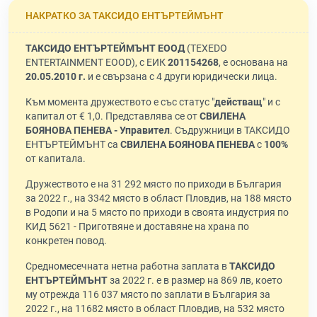
НАКРАТКО ЗА ТАКСИДО ЕНТЪРТЕЙМЪНТ
ТАКСИДО ЕНТЪРТЕЙМЪНТ ЕООД
(TEXEDO
ENTERTAINMENT EOOD), с ЕИК
201154268
, е основана на
20.05.2010 г.
и е свързана с 4 други юридически лица.
Към момента дружеството е със статус "
действащ
" и с
капитал от € 1,0. Представлява се от
СВИЛЕНА
БОЯНОВА ПЕНЕВА - Управител
. Съдружници в ТАКСИДО
ЕНТЪРТЕЙМЪНТ са
СВИЛЕНА БОЯНОВА ПЕНЕВА
с
100%
от капитала.
Дружеството е на 31 292 място по приходи в България
за 2022 г., на 3342 място в област Пловдив, на 188 място
в Родопи и на 5 място по приходи в своята индустрия по
КИД 5621 - Приготвяне и доставяне на храна по
конкретен повод.
Средномесечната нетна работна заплата в
ТАКСИДО
ЕНТЪРТЕЙМЪНТ
за 2022 г. е в размер на 869 лв, което
му отрежда 116 037 място по заплати в България за
2022 г., на 11682 място в област Пловдив, на 532 място