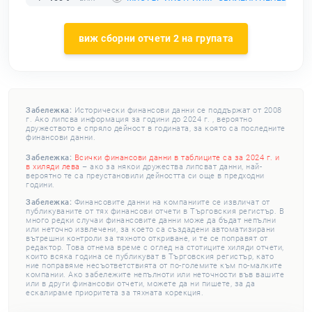
виж сборни отчети 2 на групата
Забележка:
Исторически финансови данни се поддържат от 2008
г. Ако липсва информация за години до 2024 г. , вероятно
дружеството е спряло дейност в годината, за която са последните
финансови данни.
Забележка:
Всички финансови данни в таблиците са за 2024 г. и
в хиляди лева
– ако за някои дружества липсват данни, най-
вероятно те са преустановили дейността си още в предходни
години.
Забележка:
Финансовите данни на компаниите се извличат от
публикуваните от тях финансови отчети в Търговския регистър. В
много редки случаи финансовите данни може да бъдат непълни
или неточно извлечени, за което са създадени автоматизирани
вътрешни контроли за тяхното откриване, и те се поправят от
редактор. Това отнема време с оглед на стотиците хиляди отчети,
които всяка година се публикуват в Търговския регистър, като
ние поправяме несъответствията от по-големите към по-малките
компании. Ако забележите непълноти или неточности във вашите
или в други финансови отчети, можете да ни пишете, за да
ескалираме приоритета за тяхната корекция.