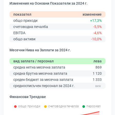
Изменения на Основни Показатели за 2024 г.
показател
изменение
общо приходи
+17,3%
счетоводна печалба
-5,5%
EBITDA
-4,6%
общо активи
-10,0%
Месечни Нива на Заплати за 2024 г.
вид заплата / персонал
лева
средна нетна месечна заплата
869
средна брутна месечна заплата
1 120
среден бюджет за месечна заплата
1 333
средносписъчен персонал за 2024 г.
Финансови Трендове
общо приходи
счетоводна печалба
персонал