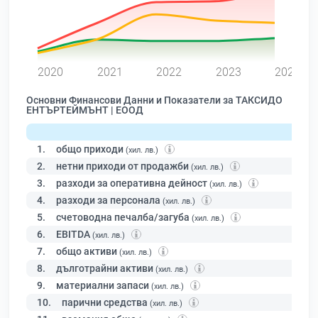
0
2020
2021
2022
2023
2024
Основни Финансови Данни и Показатели за ТАКСИДО
ЕНТЪРТЕЙМЪНТ | ЕООД
1.
общо приходи
(хил. лв.)
2.
нетни приходи от продажби
(хил. лв.)
3.
разходи за оперативна дейност
(хил. лв.)
4.
разходи за персонала
(хил. лв.)
5.
счетоводна печалба/загуба
(хил. лв.)
6.
EBITDA
(хил. лв.)
7.
общо активи
(хил. лв.)
8.
дълготрайни активи
(хил. лв.)
9.
материални запаси
(хил. лв.)
10.
парични средства
(хил. лв.)