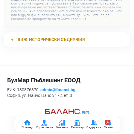
които всяка година се публикуват в Търговския регистър, като
ние поправяме несъответствията от по-големите към по-малките
компании. Ако забележите непълноти или неточности във вашите
или в други финансови отчети, можете да ни пишете, за да
ескалираме приоритета за тяхната корекция.
ВИЖ
ИСТОРИЧЕСКИ СЪДРУЖИЯ
БулМар Пъблишинг ЕООД
ЕИК: 130876370,
admin@finansi.bg
София, ул. Найчо Цанов 172, ет. 3
Преглед
Управление
Финанси
Регистър
Съдружия
Свали