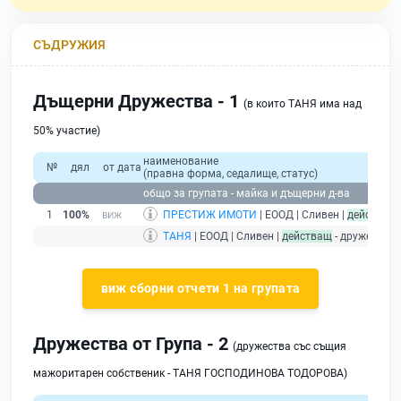
СЪДРУЖИЯ
Дъщерни Дружества - 1
(в които ТАНЯ има над
50% участие)
наименование
№
дял
от дата
(правна форма, седалище, статус)
общо за групата - майка и дъщерни д-ва
1
100%
ПРЕСТИЖ ИМОТИ
| ЕООД | Сливен |
действащ
ТАНЯ
| ЕООД | Сливен |
действащ
- дружество 
виж сборни отчети 1 на групата
Дружества от Група - 2
(дружества със същия
мажоритарен собственик - ТАНЯ ГОСПОДИНОВА ТОДОРОВА)