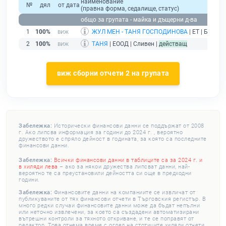
наименование
№
дял
от дата
(правна форма, седалище, статус)
общо за групата - майка и дъщерни д-ва
1
100%
ЖУЛ МЕН - ТАНЯ ГОСПОДИНОВА
| ЕТ | Братя
2
100%
ТАНЯ
| ЕООД | Сливен |
действащ
виж сборни отчети 2 на групата
Забележка:
Исторически финансови данни се поддържат от 2008
г. Ако липсва информация за години до 2024 г. , вероятно
дружеството е спряло дейност в годината, за която са последните
финансови данни.
Забележка:
Всички финансови данни в таблиците са за 2024 г. и
в хиляди лева
– ако за някои дружества липсват данни, най-
вероятно те са преустановили дейността си още в предходни
години.
Забележка:
Финансовите данни на компаниите се извличат от
публикуваните от тях финансови отчети в Търговския регистър. В
много редки случаи финансовите данни може да бъдат непълни
или неточно извлечени, за което са създадени автоматизирани
вътрешни контроли за тяхното откриване, и те се поправят от
редактор. Това отнема време с оглед на стотиците хиляди отчети,