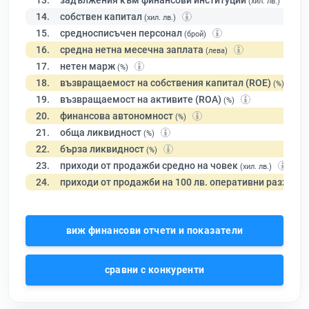
13.
задължения към финансови институции
(хил. лв.)
14.
собствен капитал
(хил. лв.)
15.
средносписъчен персонал
(брой)
16.
средна нетна месечна заплата
(лева)
17.
нетен марж
(%)
18.
възвращаемост на собствения капитал (ROE)
(%)
19.
възвращаемост на активите (ROA)
(%)
20.
финансова автономност
(%)
21.
обща ликвидност
(%)
22.
бърза ликвидност
(%)
23.
приходи от продажби средно на човек
(хил. лв.)
24.
приходи от продажби на 100 лв. оперативни разходи
виж финансови отчети и показатели
сравни с конкуренти