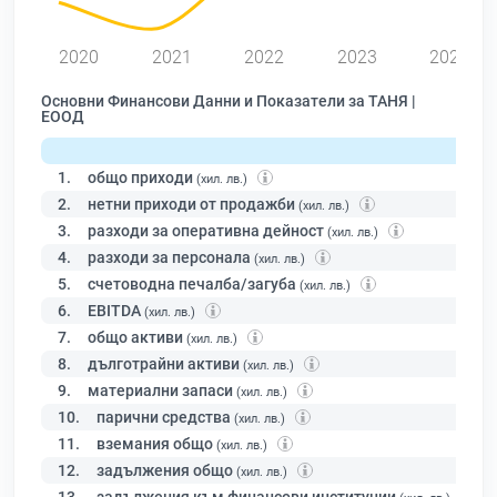
2020
2021
2022
2023
2024
Основни Финансови Данни и Показатели за ТАНЯ |
ЕООД
1.
общо приходи
(хил. лв.)
2.
нетни приходи от продажби
(хил. лв.)
3.
разходи за оперативна дейност
(хил. лв.)
4.
разходи за персонала
(хил. лв.)
5.
счетоводна печалба/загуба
(хил. лв.)
6.
EBITDA
(хил. лв.)
7.
общо активи
(хил. лв.)
8.
дълготрайни активи
(хил. лв.)
9.
материални запаси
(хил. лв.)
10.
парични средства
(хил. лв.)
11.
вземания общо
(хил. лв.)
12.
задължения общо
(хил. лв.)