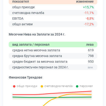
показател
изменение
общо приходи
+15,7%
счетоводна печалба
-11,1%
EBITDA
-8,8%
общо активи
-17,2%
Месечни Нива на Заплати за 2024 г.
вид заплата / персонал
лева
средна нетна месечна заплата
619
средна брутна месечна заплата
798
среден бюджет за месечна заплата
950
средносписъчен персонал за 2024 г.
Финансови Трендове
общо приходи
счетоводна печалба
персонал