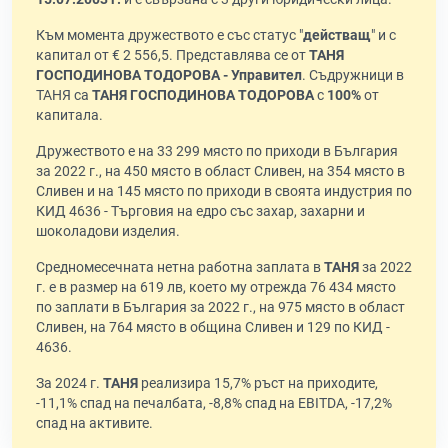
Към момента дружеството е със статус "
действащ
" и с
капитал от € 2 556,5. Представлява се от
ТАНЯ
ГОСПОДИНОВА ТОДОРОВА - Управител
. Съдружници в
ТАНЯ са
ТАНЯ ГОСПОДИНОВА ТОДОРОВА
с
100%
от
капитала.
Дружеството е на 33 299 място по приходи в България
за 2022 г., на 450 място в област Сливен, на 354 място в
Сливен и на 145 място по приходи в своята индустрия по
КИД 4636 - Търговия на едро със захар, захарни и
шоколадови изделия.
Средномесечната нетна работна заплата в
ТАНЯ
за 2022
г. е в размер на 619 лв, което му отрежда 76 434 място
по заплати в България за 2022 г., на 975 място в област
Сливен, на 764 място в община Сливен и 129 по КИД -
4636.
За 2024 г.
ТАНЯ
реализира 15,7% ръст на приходите,
-11,1% спад на печалбата, -8,8% спад на EBITDA, -17,2%
спад на активите.