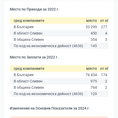
Място по Приходи за 2022 г.
сред компаниите
място
от общо
В България
33 299
277 019
В област Сливен
450
4 614
В община Сливен
354
3 547
По код на икономическа дейност (4636)
145
321
Място по Заплати за 2022 г.
сред компаниите
място
от общо
В България
76 434
174 403
В област Сливен
975
2 786
В община Сливен
764
2 167
По код на икономическа дейност (4636)
129
230
Изменения на Основни Показатели за 2024 г.