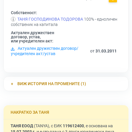
Собственост:
ТАНЯ ГОСПОДИНОВА ТОДОРОВА
100% - едноличен
собственик на капитала
Актуален дружествен
договор, устав,
или учредителен акт:
Актуален дружествен договор/
от
31.03.2011
учредителен акт/устав
ВИЖ ИСТОРИЯ НА ПРОМЕНИТЕ (1)
НАКРАТКО ЗА ТАНЯ
ТАНЯ ЕООД
(TANYA), с ЕИК
119612400
, е основана на
15.07.2003 г.
и е свързана с 3 други юридически лица.