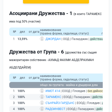
Асоциирани Дружества - 1
(в които ТАРАМЕКС
има под 50% участие)
наименование
общ
№
дял
от дата
(правна форма, седалище, статус)
приход
1
13,59%
ДЖОРДАН
| ООД | Пазарджик |
действащ
Дружества от Група - 6
(дружества със същия
мажоритарен собственик - АХМАД ФАХМИ АБДЕЛРАХМАН
АБДЕЛДАЙЕМ)
наименование
№
дял
от дата
(правна форма, седалище, статус)
общо за групата - майка и дъщерни д-ва
1
100%
ИМОТ 414
| ЕООД | Пловдив |
без дейност - под
2
100%
ТАРАМЕКС
| ЕООД | Пазарджик |
действащ
3
100%
СЪНРАЙЗ ГАРДЪНС
| ЕООД | Пловдив |
дейст
4
100%
РАДОИНВЕСТ
| ЕООД | Пазарджик |
действащ