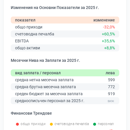
Изменения на Основни Показатели за 2025 г.
показател
изменение
общо приходи
-32,0%
счетоводна печалба
+60,5%
EBITDA
+35,6%
общо активи
+8,8%
Месечни Нива на Заплати за 2025 г.
вид заплата / персонал
лева
средна нетна месечна заплата
599
средна брутна месечна заплата
772
среден бюджет за месечна заплата
919
средносписъчен персонал за 2025 г.
Финансови Трендове
общо приходи
счетоводна печалба
персонал