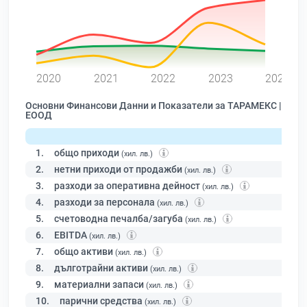
0
2020
2021
2022
2023
2024
Основни Финансови Данни и Показатели за ТАРАМЕКС |
ЕООД
1.
общо приходи
(хил. лв.)
2.
нетни приходи от продажби
(хил. лв.)
3.
разходи за оперативна дейност
(хил. лв.)
4.
разходи за персонала
(хил. лв.)
5.
счетоводна печалба/загуба
(хил. лв.)
6.
EBITDA
(хил. лв.)
7.
общо активи
(хил. лв.)
8.
дълготрайни активи
(хил. лв.)
9.
материални запаси
(хил. лв.)
10.
парични средства
(хил. лв.)