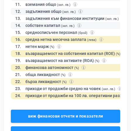
11.
вземания общо
(хил. лв.)
12.
задължения общо
(хил. лв.)
13.
задължения към финансови институции
(хил. лв.)
14.
собствен капитал
(хил. лв.)
15.
средносписъчен персонал
(брой)
16.
средна нетна месечна заплата
(лева)
17.
нетен марж
(%)
18.
възвращаемост на собствения капитал (ROE)
(%)
19.
възвращаемост на активите (ROA)
(%)
20.
финансова автономност
(%)
21.
обща ликвидност
(%)
22.
бърза ликвидност
(%)
23.
приходи от продажби средно на човек
(хил. лв.)
24.
приходи от продажби на 100 лв. оперативни разходи
виж финансови отчети и показатели