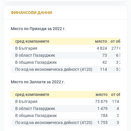
ФИНАНСОВИ ДАННИ
Място по Приходи за 2022 г.
сред компаниите
място
от общо
В България
4 824
277 019
В област Пазарджик
73
6 511
В община Пазарджик
42
3 280
По код на икономическа дейност (4120)
114
5 291
Място по Заплати за 2022 г.
сред компаниите
място
от общо
В България
75 879
174 403
В област Пазарджик
1 479
4 545
В община Пазарджик
784
2 195
По код на икономическа дейност (4120)
1 755
3 927