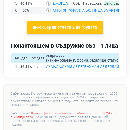
5
86,41%
ДЖОРДАН
| ООД | Пазарджик |
действащ
6
50%
МНОГОПРОФИЛНА БОЛНИЦА ЗА АКТИВНО ЛЕ
виж сборни отчети 2 на групата
Понастоящем в Съдружие със - 1 лица
съдружник
№
дял
от дата
(наименование, п. форма, седалище, статус / физи
1
86,41%
АХМАД ФАХМИ АБДЕЛРАХМАН АБДЕЛДАЙЕМ
Забележка:
Исторически финансови данни се поддържат от 2008
г. Ако липсва информация за години до 2024 г. , вероятно
дружеството е спряло дейност в годината, за която са последните
финансови данни.
Забележка:
Всички финансови данни в таблиците са за 2024 г. и
в хиляди лева
– ако за някои дружества липсват данни, най-
вероятно те са преустановили дейността си още в предходни
години.