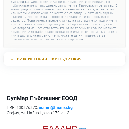
Забележка:
Финансовите данни на компаниите се извличат от
публикуваните от тях финансови отчети в Търговския регистър. В
много редки случаи финансовите данни може да бъдат непълни
или неточно извлечени, за което са създадени автоматизирани
вътрешни контроли за тяхното откриване, и те се поправят от
редактор. Това отнема време с оглед на стотиците хиляди отчети,
които всяка година се публикуват в Търговския регистър, като
ние поправяме несъответствията от по-големите към по-малките
компании. Ако забележите непълноти или неточности във вашите
или в други финансови отчети, можете да ни пишете, за да
ескалираме приоритета за тяхната корекция.
ВИЖ
ИСТОРИЧЕСКИ СЪДРУЖИЯ
БулМар Пъблишинг ЕООД
ЕИК: 130876370,
admin@finansi.bg
София, ул. Найчо Цанов 172, ет. 3