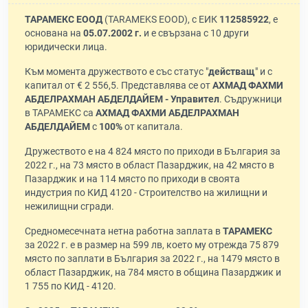
ТАРАМЕКС ЕООД
(TARAMEKS EOOD), с ЕИК
112585922
, е
основана на
05.07.2002 г.
и е свързана с 10 други
юридически лица.
Към момента дружеството е със статус "
действащ
" и с
капитал от € 2 556,5. Представлява се от
АХМАД ФАХМИ
АБДЕЛРАХМАН АБДЕЛДАЙЕМ - Управител
. Съдружници
в ТАРАМЕКС са
АХМАД ФАХМИ АБДЕЛРАХМАН
АБДЕЛДАЙЕМ
с
100%
от капитала.
Дружеството е на 4 824 място по приходи в България за
2022 г., на 73 място в област Пазарджик, на 42 място в
Пазарджик и на 114 място по приходи в своята
индустрия по КИД 4120 - Строителство на жилищни и
нежилищни сгради.
Средномесечната нетна работна заплата в
ТАРАМЕКС
за 2022 г. е в размер на 599 лв, което му отрежда 75 879
място по заплати в България за 2022 г., на 1479 място в
област Пазарджик, на 784 място в община Пазарджик и
1 755 по КИД - 4120.