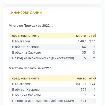
ФИНАНСОВИ ДАННИ
Място по Приходи за 2022 г.
сред компаниите
място
от общо
В България
4 497
277 019
В област Хасково
64
7 664
В община Хасково
35
3 838
По код на икономическа дейност (4339)
5
2 804
Място по Заплати за 2022 г.
сред компаниите
място
от общо
В България
53 327
174 403
В област Хасково
704
4 585
В община Хасково
363
2 315
По код на икономическа дейност (4339)
391
2 047