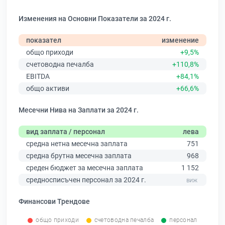
Изменения на Основни Показатели за 2024 г.
показател
изменение
общо приходи
+9,5%
счетоводна печалба
+110,8%
EBITDA
+84,1%
общо активи
+66,6%
Месечни Нива на Заплати за 2024 г.
вид заплата / персонал
лева
средна нетна месечна заплата
751
средна брутна месечна заплата
968
среден бюджет за месечна заплата
1 152
средносписъчен персонал за 2024 г.
Финансови Трендове
общо приходи
счетоводна печалба
персонал