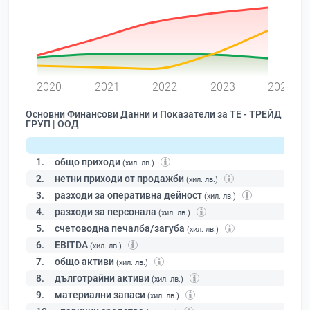
0
2020
2021
2022
2023
2024
Основни Финансови Данни и Показатели за ТЕ - ТРЕЙД
ГРУП | ООД
1.
общо приходи
(хил. лв.)
2.
нетни приходи от продажби
(хил. лв.)
3.
разходи за оперативна дейност
(хил. лв.)
4.
разходи за персонала
(хил. лв.)
5.
счетоводна печалба/загуба
(хил. лв.)
6.
EBITDA
(хил. лв.)
7.
общо активи
(хил. лв.)
8.
дълготрайни активи
(хил. лв.)
9.
материални запаси
(хил. лв.)