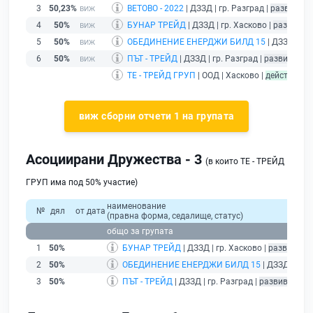
3
50,23%
ВЕТОВО - 2022
| ДЗЗД | гр. Разград |
развиващ 
4
50%
БУНАР ТРЕЙД
| ДЗЗД | гр. Хасково |
развиващ
5
50%
ОБЕДИНЕНИЕ ЕНЕРДЖИ БИЛД 15
| ДЗЗД | гр
6
50%
ПЪТ - ТРЕЙД
| ДЗЗД | гр. Разград |
развиващ д
ТЕ - ТРЕЙД ГРУП
| ООД | Хасково |
действащ
-
виж сборни отчети 1 на групата
Асоциирани Дружества - 3
(в които ТЕ - ТРЕЙД
ГРУП има под 50% участие)
наименование
№
дял
от дата
(правна форма, седалище, статус)
общо за групата
1
50%
БУНАР ТРЕЙД
| ДЗЗД | гр. Хасково |
развиващ 
2
50%
ОБЕДИНЕНИЕ ЕНЕРДЖИ БИЛД 15
| ДЗЗД | гр. 
3
50%
ПЪТ - ТРЕЙД
| ДЗЗД | гр. Разград |
развиващ де