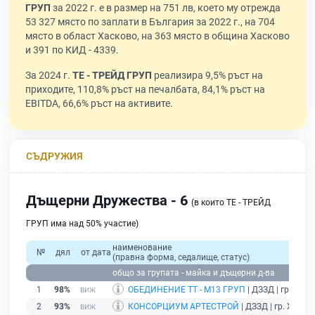
ГРУП
за 2022 г. е в размер на 751 лв, което му отрежда
53 327 място по заплати в България за 2022 г., на 704
място в област Хасково, на 363 място в община Хасково
и 391 по КИД - 4339.
За 2024 г.
ТЕ - ТРЕЙД ГРУП
реализира 9,5% ръст на
приходите, 110,8% ръст на печалбата, 84,1% ръст на
EBITDA, 66,6% ръст на активите.
СЪДРУЖИЯ
Дъщерни Дружества - 6
(в които ТЕ - ТРЕЙД
ГРУП има над 50% участие)
наименование
№
дял
от дата
(правна форма, седалище, статус)
общо за групата - майка и дъщерни д-ва
1
98%
ОБЕДИНЕНИЕ ТТ - М13 ГРУП
| ДЗЗД | гр. Софи
2
93%
КОНСОРЦИУМ АРТЕСТРОЙ
| ДЗЗД | гр. Хасков