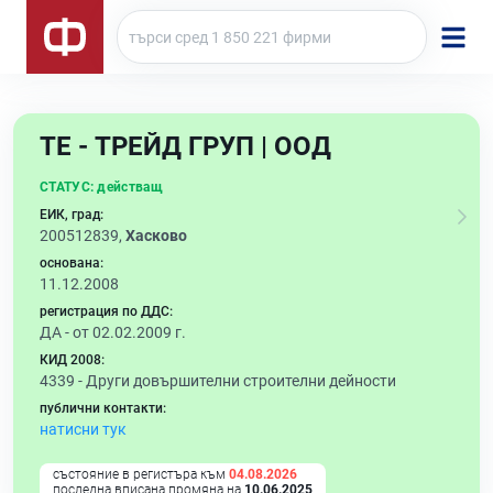
ТЕ - ТРЕЙД ГРУП | ООД
СТАТУС:
действащ
ЕИК, град:
200512839,
Хасково
основана:
11.12.2008
регистрация по ДДС:
ДА - от 02.02.2009 г.
КИД 2008:
4339 -
Други довършителни строителни дейности
публични контакти:
натисни тук
състояние в регистъра към
04.08.2026
последна вписана промяна на
10.06.2025