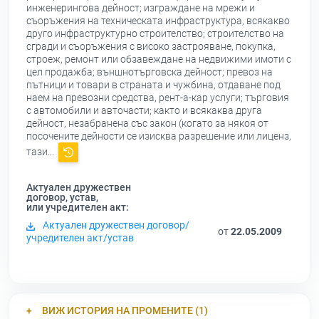
инженерингова дейност; изграждане на мрежи и
съоръжения на техническата инфраструктура, всякакво
друго инфраструктурно строителство; строителство на
сгради и съоръжения с високо застрояване, покупка,
строеж, ремонт или обзавеждане на недвижими имоти с
цел продажба; външнотърговска дейност; превоз на
пътници и товари в страната и чужбина, отдаване под
наем на превозни средства, рент-а-кар услуги; търговия
с автомобили и авточасти; както и всякаква друга
дейност, незабранена със закон (когато за някоя от
посочените дейности се изисква разрешение или лиценз,
тази...
Актуален дружествен
договор, устав,
или учредителен акт:
Актуален дружествен договор/
от
22.05.2009
учредителен акт/устав
ВИЖ ИСТОРИЯ НА ПРОМЕНИТЕ (1)