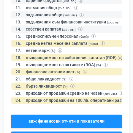
10.
парични средства
(хил. лв.)
11.
вземания общо
(хил. лв.)
12.
задължения общо
(хил. лв.)
13.
задължения към финансови институции
(хил. лв.)
14.
собствен капитал
(хил. лв.)
15.
средносписъчен персонал
(брой)
16.
средна нетна месечна заплата
(лева)
17.
нетен марж
(%)
18.
възвращаемост на собствения капитал (ROE)
(%)
19.
възвращаемост на активите (ROA)
(%)
20.
финансова автономност
(%)
21.
обща ликвидност
(%)
22.
бърза ликвидност
(%)
23.
приходи от продажби средно на човек
(хил. лв.)
24.
приходи от продажби на 100 лв. оперативни разходи
виж финансови отчети и показатели