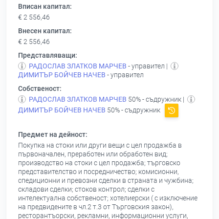
Вписан капитал:
€ 2 556,46
Внесен капитал:
€ 2 556,46
Представляващи:
РАДОСЛАВ ЗЛАТКОВ МАРЧЕВ
- управител |
ДИМИТЪР БОЙЧЕВ НАЧЕВ
- управител
Собственост:
РАДОСЛАВ ЗЛАТКОВ МАРЧЕВ
50% - съдружник |
ДИМИТЪР БОЙЧЕВ НАЧЕВ
50% - съдружник
Предмет на дейност:
Покупка на стоки или други вещи с цел продажба в
първоначален, преработен или обработен вид;
производство на стоки с цел продажба; търговско
представителство и посредничество; комисионни,
спедиционни и превозни сделки в страната и чужбина;
складови сделки; стоков контрол; сделки с
интелектуална собственост; хотелиерски ( с изключение
на предвидените в чл.2 т.3 от Търговския закон),
ресторантъорски, рекламни, информационни услуги,