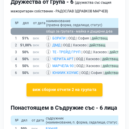
Дружества от Група - 6
(дружества със същия
мажоритарен собственик - РАДОСЛАВ ЗДРАВКОВ МАРЧЕВ)
наименование
№
дял
от дата
(правна форма, седалище, статус)
при
общо за групата - майка и дъщерни д-ва
1
51%
БОРАТИ
| ООД | София |
действащ
2
51,00%
ДМД
| ООД | Хасково |
действащ
3
50%
ТЕ - ТРЕЙД ГРУП
| ООД | Хасково |
действащ
4
50%
ЧЕРИТА АРТ
| ООД | Хасково |
действащ
5
50%
МАРЧЕЛА 90
| ООД | Хасково |
действащ
6
50%
ЮНИИК ХОУМС
| ООД | София |
действащ
виж сборни отчети 2 на групата
Понастоящем в Съдружие със - 6 лица
съдружник
№
дял
от дата
(наименование, п. форма, седалище, статус / физи
1
50%
БУНАР