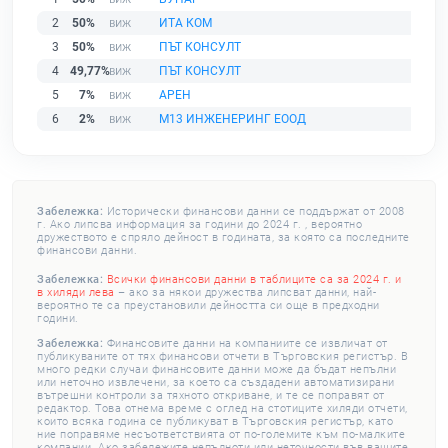
2
50%
ИТА КОМ
3
50%
ПЪТ КОНСУЛТ
4
49,77%
ПЪТ КОНСУЛТ
5
7%
АРЕН
6
2%
М13 ИНЖЕНЕРИНГ ЕООД
Забележка:
Исторически финансови данни се поддържат от 2008
г. Ако липсва информация за години до 2024 г. , вероятно
дружеството е спряло дейност в годината, за която са последните
финансови данни.
Забележка:
Всички финансови данни в таблиците са за 2024 г. и
в хиляди лева
– ако за някои дружества липсват данни, най-
вероятно те са преустановили дейността си още в предходни
години.
Забележка:
Финансовите данни на компаниите се извличат от
публикуваните от тях финансови отчети в Търговския регистър. В
много редки случаи финансовите данни може да бъдат непълни
или неточно извлечени, за което са създадени автоматизирани
вътрешни контроли за тяхното откриване, и те се поправят от
редактор. Това отнема време с оглед на стотиците хиляди отчети,
които всяка година се публикуват в Търговския регистър, като
ние поправяме несъответствията от по-големите към по-малките
компании. Ако забележите непълноти или неточности във вашите