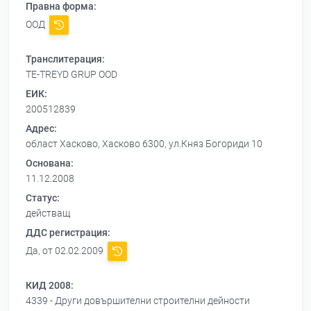
Правна форма:
ООД
Транслитерация:
TE-TREYD GRUP OOD
ЕИК:
200512839
Адрес:
област Хасково, Хасково 6300, ул.Княз Богориди 10
Основана:
11.12.2008
Статус:
действащ
ДДС регистрация:
Да, от 02.02.2009
КИД 2008:
4339 - Други довършителни строителни дейности