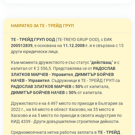
НАКРАТКО ЗА ТЕ - ТРЕЙД ГРУП
ТЕ - ТРЕЙД ГРУП ООД
(TE-TREYD GRUP OOD), с ЕИК
200512839
, е основана на
11.12.2008 г.
и е свързана с 15
други юридически лица.
Към момента дружеството е със статус "
действащ
" и с
капитал от € 2 556,5. Представлява се от
РАДОСЛАВ
ЗЛАТКОВ МАРЧЕВ - Управител
,
ДИМИТЪР БОЙЧЕВ
НАЧЕВ - Управител
. Съдружници в ТЕ - ТРЕЙД ГРУП са
РАДОСЛАВ ЗЛАТКОВ МАРЧЕВ
с
50%
от капитала,
ДИМИТЪР БОЙЧЕВ НАЧЕВ
с
50%
от капитала.
Дружеството е на 4 497 място по приходи в България за
2022 г., на 64 място в област Хасково, на 35 място в
Хасково и на 5 място по приходи в своята индустрия по
КИД 4339 - Други довършителни строителни дейности.
Средномесечната нетна работна заплата в
ТЕ - ТРЕЙД