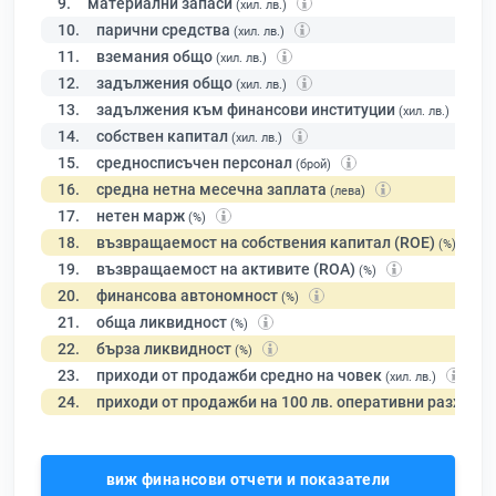
9.
материални запаси
(хил. лв.)
10.
парични средства
(хил. лв.)
11.
вземания общо
(хил. лв.)
12.
задължения общо
(хил. лв.)
13.
задължения към финансови институции
(хил. лв.)
14.
собствен капитал
(хил. лв.)
15.
средносписъчен персонал
(брой)
16.
средна нетна месечна заплата
(лева)
17.
нетен марж
(%)
18.
възвращаемост на собствения капитал (ROE)
(%)
19.
възвращаемост на активите (ROA)
(%)
20.
финансова автономност
(%)
21.
обща ликвидност
(%)
22.
бърза ликвидност
(%)
23.
приходи от продажби средно на човек
(хил. лв.)
24.
приходи от продажби на 100 лв. оперативни разходи
виж финансови отчети и показатели