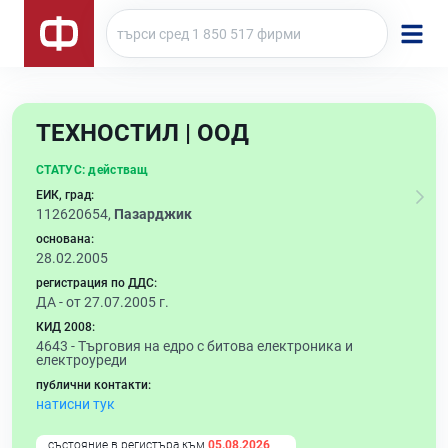
ТЕХНОСТИЛ | ООД
СТАТУС:
действащ
ЕИК, град:
112620654,
Пазарджик
основана:
28.02.2005
регистрация по ДДС:
ДА - от 27.07.2005 г.
КИД 2008:
4643 -
Търговия на едро с битова електроника и
електроуреди
публични контакти:
натисни тук
състояние в регистъра към
05.08.2026