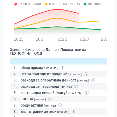
общо приходи
счетоводна печалба
персонал
0
2020
2021
2022
2023
2024
Основни Финансови Данни и Показатели за
ТЕХНОСТИЛ | ООД
1.
общо приходи
(хил. лв.)
2.
нетни приходи от продажби
(хил. лв.)
3.
разходи за оперативна дейност
(хил. лв.)
4.
разходи за персонала
(хил. лв.)
5.
счетоводна печалба/загуба
(хил. лв.)
6.
EBITDA
(хил. лв.)
7.
общо активи
(хил. лв.)
8.
дълготрайни активи
(хил. лв.)