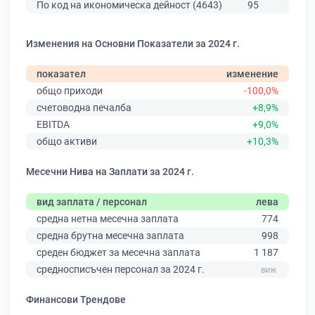
По код на икономическа дейност (4643)
95
154
Изменения на Основни Показатели за 2024 г.
показател
изменение
общо приходи
-100,0%
счетоводна печалба
+8,9%
EBITDA
+9,0%
общо активи
+10,3%
Месечни Нива на Заплати за 2024 г.
вид заплата / персонал
лева
средна нетна месечна заплата
774
средна брутна месечна заплата
998
среден бюджет за месечна заплата
1 187
средносписъчен персонал за 2024 г.
Финансови Трендове