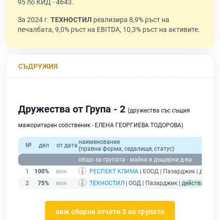
95 по КИД - 4643.
За 2024 г.
ТЕХНОСТИЛ
реализира 8,9% ръст на
печалбата, 9,0% ръст на EBITDA, 10,3% ръст на активите.
СЪДРУЖИЯ
Дружества от Група - 2
(дружества със същия
мажоритарен собственик - ЕЛЕНА ГЕОРГИЕВА ТОДОРОВА)
наименование
№
дял
от дата
(правна форма, седалище, статус)
общо за групата - майка и дъщерни д-ва
1
100%
РЕСПЕКТ КЛИМА
| ЕООД | Пазарджик |
действ
2
75%
ТЕХНОСТИЛ
| ООД | Пазарджик |
действащ
виж сборни отчети 2 на групата