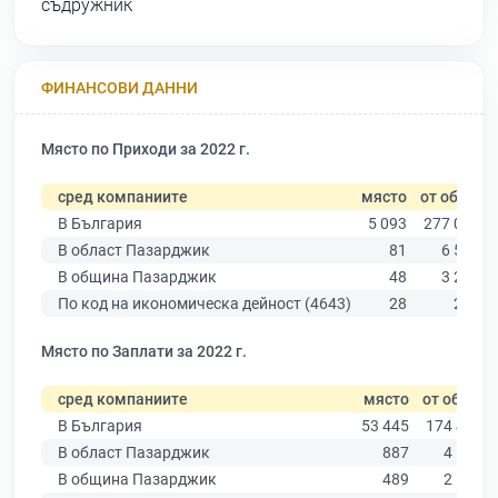
съдружник
ФИНАНСОВИ ДАННИ
Място по Приходи за 2022 г.
сред компаниите
място
от общо
В България
5 093
277 019
В област Пазарджик
81
6 511
В община Пазарджик
48
3 280
По код на икономическа дейност (4643)
28
215
Място по Заплати за 2022 г.
сред компаниите
място
от общо
В България
53 445
174 403
В област Пазарджик
887
4 545
В община Пазарджик
489
2 195