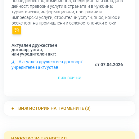
посредничество; комисионна, спедиционна и складова
дейност; превозни услуги в страната и в чужбина;
туристически, информационни, програмни и
импресарски услуги; строителни услуги; внос, износ и
реекспорт на промишлени и селскостопански стоки.
Актуален дружествен
договор, устав,
или учредителен акт:
Актуален дружествен договор/
от
07.04.2026
учредителен акт/устав
виж всички
ВИЖ ИСТОРИЯ НА ПРОМЕНИТЕ (3)
НАКРАТКО ЗА ТЕХНОСТИЛ