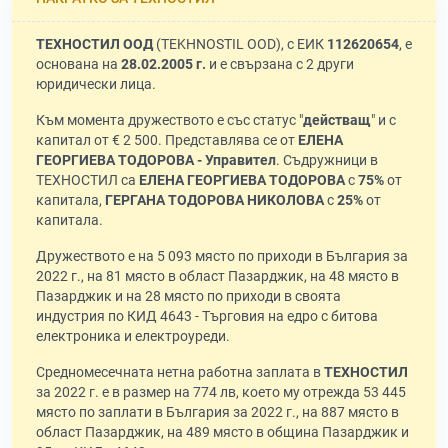
ТЕХНОСТИЛ ООД
(TEKHNOSTIL OOD), с ЕИК
112620654
, е
основана на
28.02.2005 г.
и е свързана с 2 други
юридически лица.
Към момента дружеството е със статус "
действащ
" и с
капитал от € 2 500. Представлява се от
ЕЛЕНА
ГЕОРГИЕВА ТОДОРОВА - Управител
. Съдружници в
ТЕХНОСТИЛ са
ЕЛЕНА ГЕОРГИЕВА ТОДОРОВА
с
75%
от
капитала,
ГЕРГАНА ТОДОРОВА НИКОЛОВА
с
25%
от
капитала.
Дружеството е на 5 093 място по приходи в България за
2022 г., на 81 място в област Пазарджик, на 48 място в
Пазарджик и на 28 място по приходи в своята
индустрия по КИД 4643 - Търговия на едро с битова
електроника и електроуреди.
Средномесечната нетна работна заплата в
ТЕХНОСТИЛ
за 2022 г. е в размер на 774 лв, което му отрежда 53 445
място по заплати в България за 2022 г., на 887 място в
област Пазарджик, на 489 място в община Пазарджик и