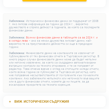
Забележка:
Исторически финансови данни се поддържат от 2008
г. Ако липсва информация за години до 2024 г. , вероятно
дружеството е спряло дейност в годината, за която са последните
финансови данни.
Забележка:
Всички финансови данни в таблиците са за 2024 г. и
в хиляди лева
– ако за някои дружества липсват данни, най-
вероятно те са преустановили дейността си още в предходни
години.
Забележка:
Финансовите данни на компаниите се извличат от
публикуваните от тях финансови отчети в Търговския регистър. В
много редки случаи финансовите данни може да бъдат непълни
или неточно извлечени, за което са създадени автоматизирани
вътрешни контроли за тяхното откриване, и те се поправят от
редактор. Това отнема време с оглед на стотиците хиляди отчети,
които всяка година се публикуват в Търговския регистър, като
ние поправяме несъответствията от по-големите към по-малките
компании. Ако забележите непълноти или неточности във вашите
или в други финансови отчети, можете да ни пишете, за да
ескалираме приоритета за тяхната корекция.
ВИЖ
ИСТОРИЧЕСКИ СЪДРУЖИЯ