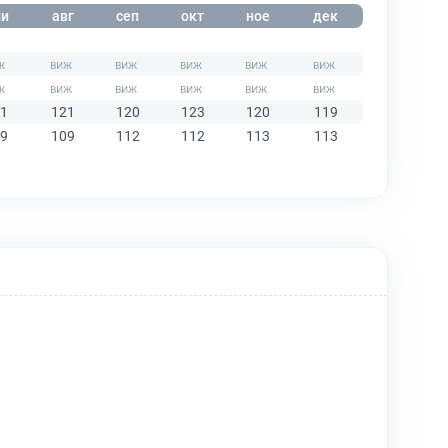
и
авг
сеп
окт
ное
дек
1
121
120
123
120
119
9
109
112
112
113
113