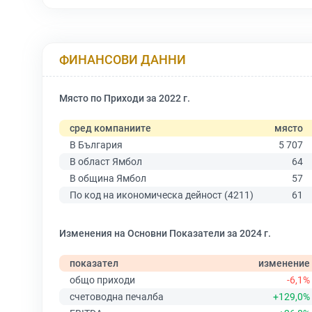
ФИНАНСОВИ ДАННИ
Място по Приходи за 2022 г.
сред компаниите
място
В България
5 707
В област Ямбол
64
В община Ямбол
57
По код на икономическа дейност (4211)
61
Изменения на Основни Показатели за 2024 г.
показател
изменение
общо приходи
-6,1%
счетоводна печалба
+129,0%