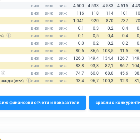
(%)
азходи
(лева)
виж финансови отчети и показатели
сравни с конкурент