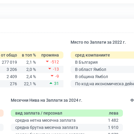
Място по Заплати за 2022 г.
от общо
в топ %
промяна
сред компаниите
-512
277 019
2,1 %
В България
-13
3 206
2,0 %
В област Ямбол
-9
2 409
2,4 %
В община Ямбол
31
276
22,1 %
По код на икономическа дейн
Месечни Нива на Заплати за 2024 г.
Ф
вид заплата / персонал
лева
средна нетна месечна заплата
1 482
средна брутна месечна заплата
1 910