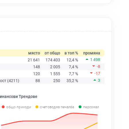
място
от общо
в топ %
промяна
1 498
21 641
174 403
12,4 %
-8
148
2 005
7,4 %
-17
120
1 555
7,7 %
3
ост (4211)
88
250
35,2 %
инансови Трендове
общо приходи
счетоводна печалба
персонал