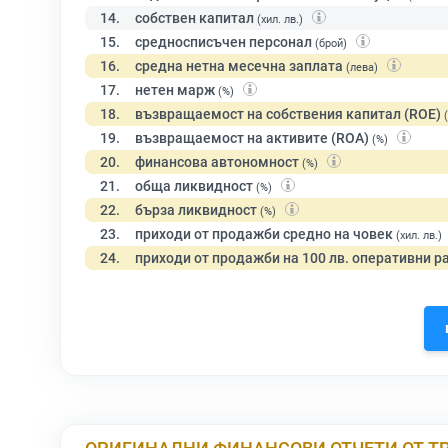
14.
собствен капитал
(хил. лв.)
15.
средносписъчен персонал
(брой)
16.
средна нетна месечна заплата
(лева)
17.
нетен марж
(%)
18.
възвращаемост на собствения капитал (ROE)
19.
възвращаемост на активите (ROA)
(%)
20.
финансова автономност
(%)
21.
обща ликвидност
(%)
22.
бърза ликвидност
(%)
23.
приходи от продажби средно на човек
(хил. лв.)
24.
приходи от продажби на 100 лв. оперативни р