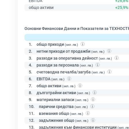
EBITDA
+26,8%
общо активи
+25,9%
Основни Финансови Данни и Показатели за ТЕХНОСТ
1.
общо приходи
(хил. лв.)
2.
нетни приходи от продажби
(хил. лв.)
3.
разходи за оперативна дейност
(хил. лв.)
4.
разходи за персонала
(хил. лв.)
5.
счетоводна печалба/загуба
(хил. лв.)
6.
EBITDA
(хил. лв.)
7.
общо активи
(хил. лв.)
8.
дълготрайни активи
(хил. лв.)
9.
материални запаси
(хил. лв.)
10.
парични средства
(хил. лв.)
11.
вземания общо
(хил. лв.)
12.
задължения общо
(хил. лв.)
13.
задължения към финансови институции
(хил. лв