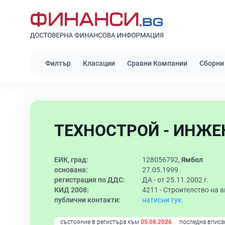
Филтър
Класации
Сравни Компании
Сборни
ТЕХНОСТРОЙ - ИНЖЕН
ЕИК, град:
128056792,
Ямбол
основана:
27.05.1999
регистрация по ДДС:
ДА - от 25.11.2002 г.
КИД 2008:
4211 -
Строителство на 
публични контакти:
натисни тук
състояние в регистъра към
05.08.2026
последна вписа