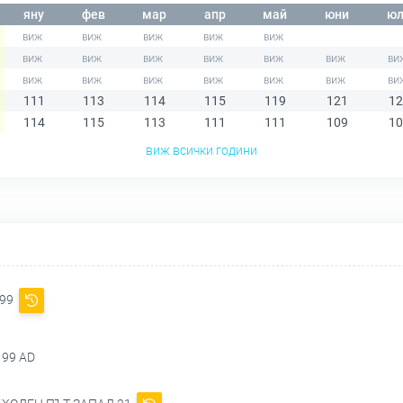
яну
фев
мар
апр
май
юни
юл
111
113
114
115
119
121
12
114
115
113
111
111
109
10
виж всички години
 99
 99 AD