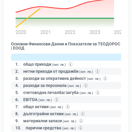
0
2020
2021
2022
2023
2024
Основни Финансови Данни и Показатели за ТЕОДОРОС
| ЕООД
1.
общо приходи
(хил. лв.)
2.
нетни приходи от продажби
(хил. лв.)
3.
разходи за оперативна дейност
(хил. лв.)
4.
разходи за персонала
(хил. лв.)
5.
счетоводна печалба/загуба
(хил. лв.)
6.
EBITDA
(хил. лв.)
7.
общо активи
(хил. лв.)
8.
дълготрайни активи
(хил. лв.)
9.
материални запаси
(хил. лв.)
10.
парични средства
(хил. лв.)