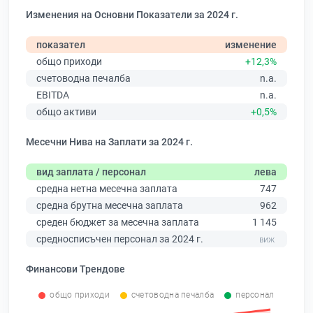
Изменения на Основни Показатели за 2024 г.
показател
изменение
общо приходи
+12,3%
счетоводна печалба
n.a.
EBITDA
n.a.
общо активи
+0,5%
Месечни Нива на Заплати за 2024 г.
вид заплата / персонал
лева
средна нетна месечна заплата
747
средна брутна месечна заплата
962
среден бюджет за месечна заплата
1 145
средносписъчен персонал за 2024 г.
Финансови Трендове
общо приходи
счетоводна печалба
персонал