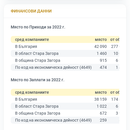
ФИНАНСОВИ ДАННИ
Място по Приходи за 2022 г.
сред компаниите
място
от общо
В България
42 090
277 019
В област Стара Загора
1 460
10 079
В община Стара Загора
915
6 309
По код на икономическа дейност (4649)
474
1 440
Място по Заплати за 2022 г.
сред компаниите
място
от общо
В България
38 159
174 403
В област Стара Загора
1 022
6 394
В община Стара Загора
672
3 960
По код на икономическа дейност (4649)
259
874