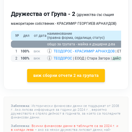
Дружества от Група - 2
(дружества със същия
мажоритарен собственик - КРАСИМИР ГЕОРГИЕВ АРНАУДОВ)
наименование
№
дял
от дата
(правна форма, седалище, статус)
общо за групата - майка и дъщерни д-ва
1
100%
ТЕОДОРОС - КРАСИМИР АРНАУДОВ
| ЕТ | Ста
2
100%
ТЕОДОРОС
| ЕООД | Стара Загора |
действащ
виж сборни отчети 2 на групата
Забележка:
Исторически финансови данни се поддържат от 2008
г. Ако липсва информация за години до 2024 г. , вероятно
дружеството е спряло дейност в годината, за която са последните
финансови данни.
Забележка:
Всички финансови данни в таблиците са за 2024 г. и
в хиляди лева
– ако за някои дружества липсват данни, най-