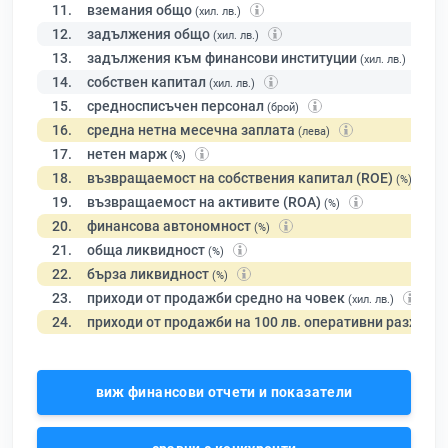
11.
вземания общо
(хил. лв.)
12.
задължения общо
(хил. лв.)
13.
задължения към финансови институции
(хил. лв.)
14.
собствен капитал
(хил. лв.)
15.
средносписъчен персонал
(брой)
16.
средна нетна месечна заплата
(лева)
17.
нетен марж
(%)
18.
възвращаемост на собствения капитал (ROE)
(%)
19.
възвращаемост на активите (ROA)
(%)
20.
финансова автономност
(%)
21.
обща ликвидност
(%)
22.
бърза ликвидност
(%)
23.
приходи от продажби средно на човек
(хил. лв.)
24.
приходи от продажби на 100 лв. оперативни разходи
виж финансови отчети и показатели