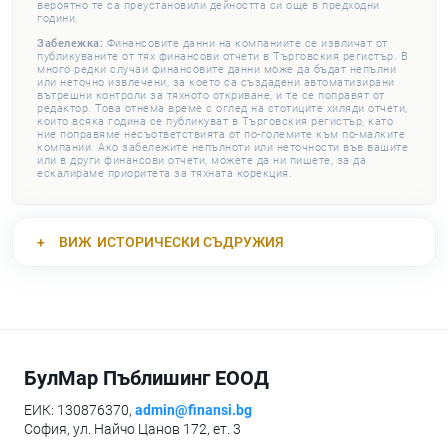
вероятно те са преустановили дейността си още в предходни
години.
Забележка:
Финансовите данни на компаниите се извличат от
публикуваните от тях финансови отчети в Търговския регистър. В
много редки случаи финансовите данни може да бъдат непълни
или неточно извлечени, за което са създадени автоматизирани
вътрешни контроли за тяхното откриване, и те се поправят от
редактор. Това отнема време с оглед на стотиците хиляди отчети,
които всяка година се публикуват в Търговския регистър, като
ние поправяме несъответствията от по-големите към по-малките
компании. Ако забележите непълноти или неточности във вашите
или в други финансови отчети, можете да ни пишете, за да
ескалираме приоритета за тяхната корекция.
ВИЖ
ИСТОРИЧЕСКИ СЪДРУЖИЯ
БулМар Пъблишинг ЕООД
ЕИК: 130876370,
admin@finansi.bg
София, ул. Найчо Цанов 172, ет. 3