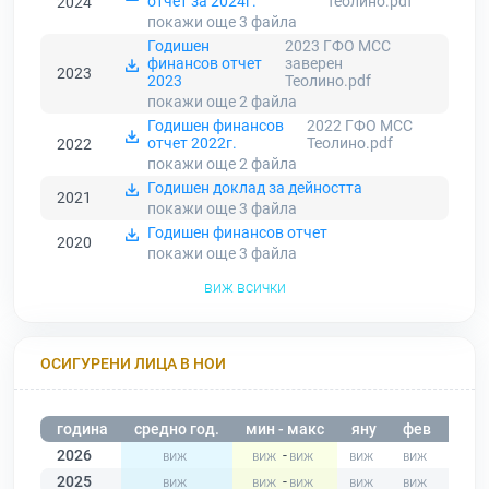
отчет за 2024г.
Теолино.pdf
2024
покажи още 3
файла
Годишен
2023 ГФО МСС
финансов отчет
заверен
2023
2023
Теолино.pdf
покажи още 2
файла
Годишен финансов
2022 ГФО МСС
отчет 2022г.
Теолино.pdf
2022
покажи още 2
файла
Годишен доклад за дейността
2021
покажи още 3
файла
Годишен финансов отчет
2020
покажи още 3
файла
виж всички
ОСИГУРЕНИ ЛИЦА В НОИ
година
средно год.
мин - макс
яну
фев
мар
2026
-
2025
-