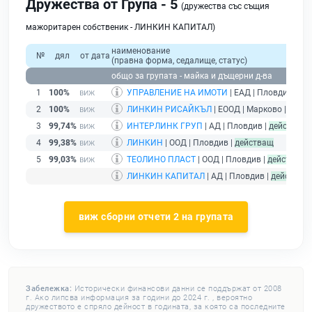
Дружества от Група - 5
(дружества със същия
мажоритарен собственик - ЛИНКИН КАПИТАЛ)
наименование
№
дял
от дата
(правна форма, седалище, статус)
общо за групата - майка и дъщерни д-ва
1
100%
УПРАВЛЕНИЕ НА ИМОТИ
| ЕАД | Пловдив |
без
2
100%
ЛИНКИН РИСАЙКЪЛ
| ЕООД | Марково |
дейс
3
99,74%
ИНТЕРЛИНК ГРУП
| АД | Пловдив |
действащ
4
99,38%
ЛИНКИН
| ООД | Пловдив |
действащ
5
99,03%
ТЕОЛИНО ПЛАСТ
| ООД | Пловдив |
действащ
ЛИНКИН КАПИТАЛ
| АД | Пловдив |
действащ
виж сборни отчети 2 на групата
Забележка:
Исторически финансови данни се поддържат от 2008
г. Ако липсва информация за години до 2024 г. , вероятно
дружеството е спряло дейност в годината, за която са последните