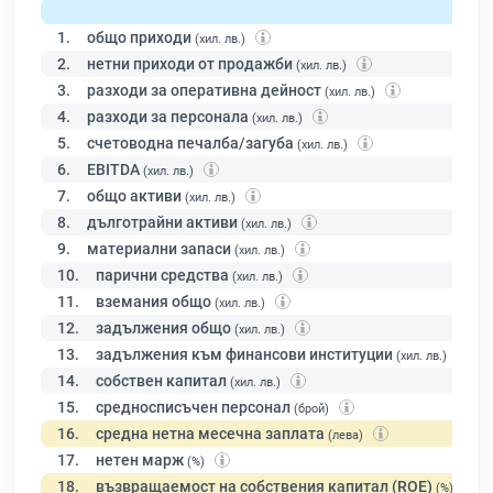
1.
общо приходи
(хил. лв.)
2.
нетни приходи от продажби
(хил. лв.)
3.
разходи за оперативна дейност
(хил. лв.)
4.
разходи за персонала
(хил. лв.)
5.
счетоводна печалба/загуба
(хил. лв.)
6.
EBITDA
(хил. лв.)
7.
общо активи
(хил. лв.)
8.
дълготрайни активи
(хил. лв.)
9.
материални запаси
(хил. лв.)
10.
парични средства
(хил. лв.)
11.
вземания общо
(хил. лв.)
12.
задължения общо
(хил. лв.)
13.
задължения към финансови институции
(хил. лв.)
14.
собствен капитал
(хил. лв.)
15.
средносписъчен персонал
(брой)
16.
средна нетна месечна заплата
(лева)
17.
нетен марж
(%)
18.
възвращаемост на собствения капитал (ROE)
(%)