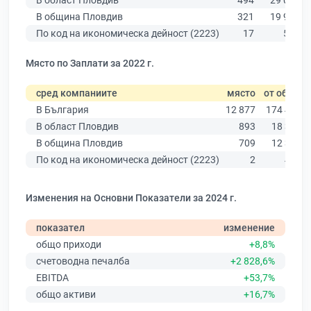
В област Пловдив
494
29 067
В община Пловдив
321
19 939
По код на икономическа дейност (2223)
17
524
Място по Заплати за 2022 г.
сред компаниите
място
от общо
В България
12 877
174 403
В област Пловдив
893
18 305
В община Пловдив
709
12 387
По код на икономическа дейност (2223)
2
433
Изменения на Основни Показатели за 2024 г.
показател
изменение
общо приходи
+8,8%
счетоводна печалба
+2 828,6%
EBITDA
+53,7%
общо активи
+16,7%