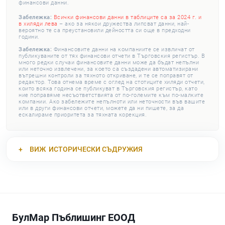
финансови данни.
Забележка:
Всички финансови данни в таблиците са за 2024 г. и
в хиляди лева
– ако за някои дружества липсват данни, най-
вероятно те са преустановили дейността си още в предходни
години.
Забележка:
Финансовите данни на компаниите се извличат от
публикуваните от тях финансови отчети в Търговския регистър. В
много редки случаи финансовите данни може да бъдат непълни
или неточно извлечени, за което са създадени автоматизирани
вътрешни контроли за тяхното откриване, и те се поправят от
редактор. Това отнема време с оглед на стотиците хиляди отчети,
които всяка година се публикуват в Търговския регистър, като
ние поправяме несъответствията от по-големите към по-малките
компании. Ако забележите непълноти или неточности във вашите
или в други финансови отчети, можете да ни пишете, за да
ескалираме приоритета за тяхната корекция.
ВИЖ
ИСТОРИЧЕСКИ СЪДРУЖИЯ
БулМар Пъблишинг ЕООД