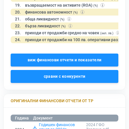
19.
възвращаемост на активите (ROA)
(%)
20.
финансова автономност
(%)
21.
обща ликвидност
(%)
22.
бърза ликвидност
(%)
23.
приходи от продажби средно на човек
(хил. лв.)
24.
приходи от продажби на 100 лв. оперативни разходи
виж финансови отчети и показатели
сравни с конкуренти
ОРИГИНАЛНИ ФИНАНСОВИ ОТЧЕТИ ОТ ТР
Година
Документ
Годишен финансов
2024 ГФО