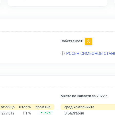
Собственост:
РОСЕН СИМЕОНОВ СТАН
Място по Заплати за 2022 г.
от общо
в топ %
промяна
сред компаниите
525
277 019
1,1 %
В България