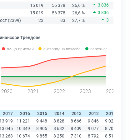
3 836
15 019
56 378
26,6 %
3 836
15 019
56 378
26,6 %
3
ост (2399)
23
83
27,7 %
инансови Трендове
общо приходи
счетоводна печалба
персонал
2020
2021
2022
2023
2024
2017
2016
2015
2014
2013
2012
2011
2010