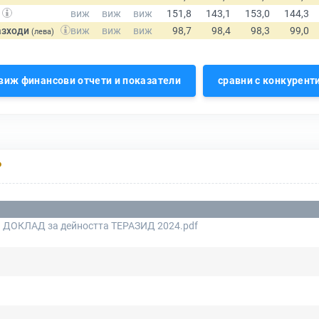
азходи
(лева)
виж финансови отчети и показатели
сравни с конкурент
Р
 ДОКЛАД за дейността ТЕРАЗИД 2024.pdf