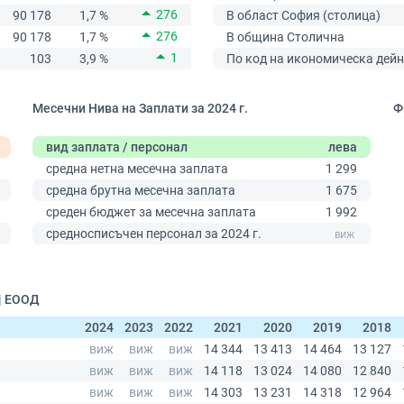
276
90 178
1,7 %
В област София (столица)
276
90 178
1,7 %
В община Столична
1
103
3,9 %
По код на икономическа дейн
Месечни Нива на Заплати за 2024 г.
Ф
вид заплата / персонал
лева
средна нетна месечна заплата
1 299
средна брутна месечна заплата
1 675
среден бюджет за месечна заплата
1 992
0
средносписъчен персонал за 2024 г.
| ЕООД
2024
2023
2022
2021
2020
2019
2018