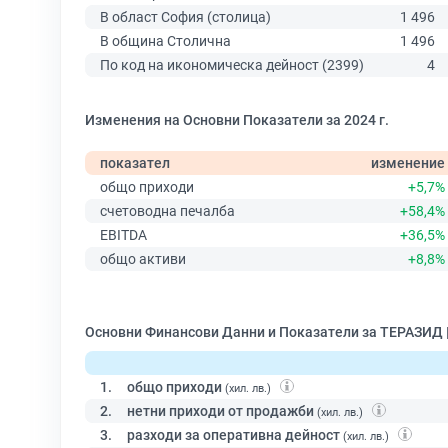
В област София (столица)
1 496
В община Столична
1 496
По код на икономическа дейност (2399)
4
Изменения на Основни Показатели за 2024 г.
показател
изменение
общо приходи
+5,7%
счетоводна печалба
+58,4%
EBITDA
+36,5%
общо активи
+8,8%
Основни Финансови Данни и Показатели за ТЕРАЗИД 
1.
общо приходи
(хил. лв.)
2.
нетни приходи от продажби
(хил. лв.)
3.
разходи за оперативна дейност
(хил. лв.)