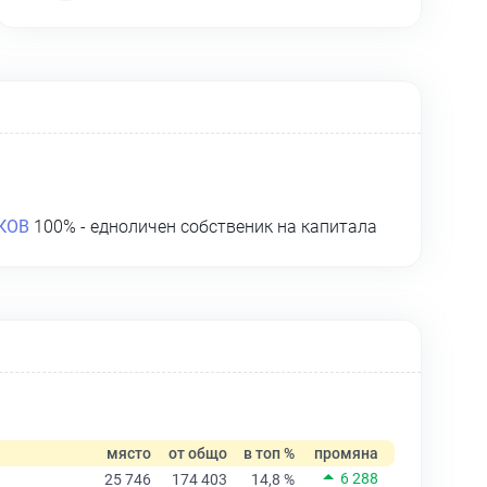
КОВ
100% - едноличен собственик на капитала
място
от общо
в топ %
промяна
6 288
25 746
174 403
14,8 %