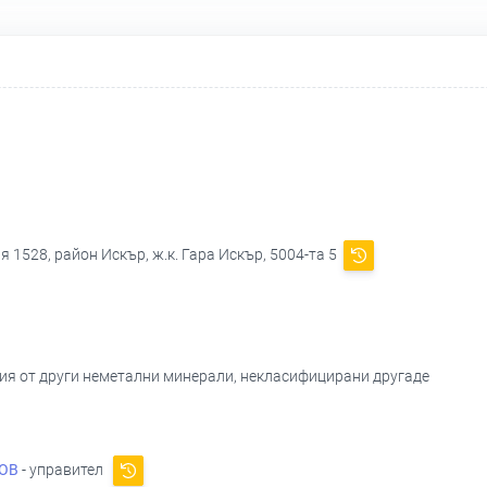
 1528, район Искър, ж.к. Гара Искър, 5004-та 5
лия от други неметални минерали, некласифицирани другаде
ОВ
- управител