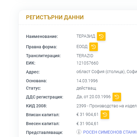
РЕГИСТЪРНИ ДАННИ
ТЕРАЗИД
Наименование:
ЕООД
Правна форма:
Транслитерация:
TERAZID
ЕИК:
121057660
област София (столица), София
Адрес:
Основана:
14.03.1996
Статус:
действащ
Да, от 20.03.1996
ДДС регистрация:
КИД 2008:
2399 - Производство на изде
€ 31 904,61
Вписан капитал:
Внесен капитал:
€ 31 904,61
РОСЕН СИМЕОНОВ СТАНК
Представляващи: