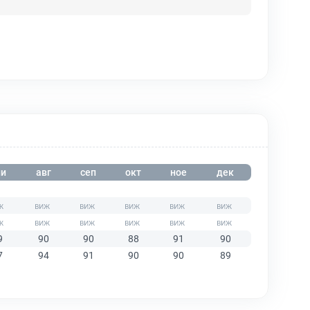
и
авг
сеп
окт
ное
дек
9
90
90
88
91
90
7
94
91
90
90
89