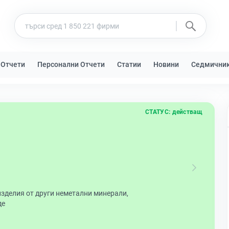
 Отчети
Персонални Отчети
Статии
Новини
Седмични
СТАТУС:
действащ
зделия от други неметални минерали,
де