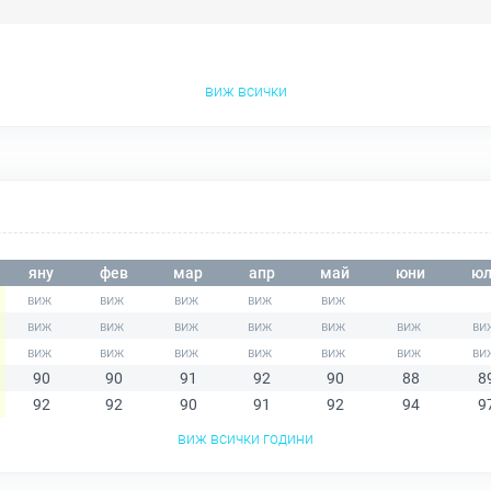
виж всички
яну
фев
мар
апр
май
юни
юл
90
90
91
92
90
88
8
92
92
90
91
92
94
9
виж всички години