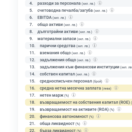
4.
разходи за персонала
(хил. лв.)
5.
счетоводна печалба/загуба
(хил. лв.)
6.
EBITDA
(хил. лв.)
7.
общо активи
(хил. лв.)
8.
дълготрайни активи
(хил. лв.)
9.
материални запаси
(хил. лв.)
10.
парични средства
(хил. лв.)
11.
вземания общо
(хил. лв.)
12.
задължения общо
(хил. лв.)
13.
задължения към финансови институции
(хил. лв
14.
собствен капитал
(хил. лв.)
15.
средносписъчен персонал
(брой)
16.
средна нетна месечна заплата
(лева)
17.
нетен марж
(%)
18.
възвращаемост на собствения капитал (ROE)
19.
възвращаемост на активите (ROA)
(%)
20.
финансова автономност
(%)
21.
обща ликвидност
(%)
22.
бърза ликвидност
(%)