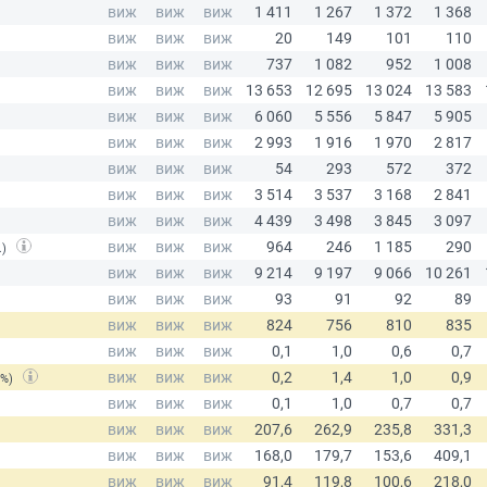
.)
(%)