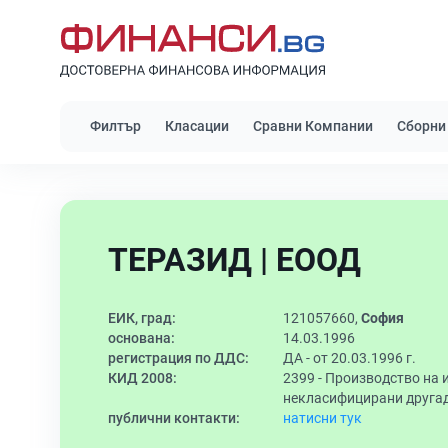
Филтър
Класации
Сравни Компании
Сборни
ТЕРАЗИД | ЕООД
ЕИК, град:
121057660,
София
основана:
14.03.1996
регистрация по ДДС:
ДА - от 20.03.1996 г.
КИД 2008:
2399 -
Производство на и
некласифицирани друга
публични контакти:
натисни тук