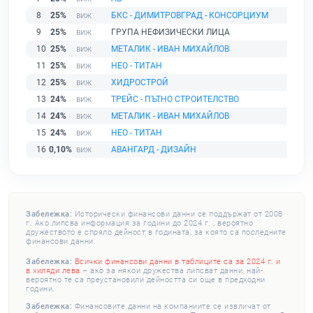
8
25%
БКС - ДИМИТРОВГРАД - КОНСОРЦИУМ
9
25%
ГРУПА НЕФИЗИЧЕСКИ ЛИЦА
10
25%
МЕТАЛИК - ИВАН МИХАЙЛОВ
11
25%
НЕО - ТИТАН
12
25%
ХИДРОСТРОЙ
13
24%
ТРЕЙС - ПЪТНО СТРОИТЕЛСТВО
14
24%
МЕТАЛИК - ИВАН МИХАЙЛОВ
15
24%
НЕО - ТИТАН
16
0,10%
АВАНГАРД - ДИЗАЙН
Забележка:
Исторически финансови данни се поддържат от 2008
г. Ако липсва информация за години до 2024 г. , вероятно
дружеството е спряло дейност в годината, за която са последните
финансови данни.
Забележка:
Всички финансови данни в таблиците са за 2024 г. и
в хиляди лева
– ако за някои дружества липсват данни, най-
вероятно те са преустановили дейността си още в предходни
години.
Забележка:
Финансовите данни на компаниите се извличат от