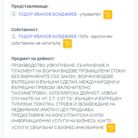
Представляващи:
ТОДОР ИВАНОВ БОЯДЖИЕВ
- управител
Собственост:
ТОДОР ИВАНОВ БОЯДЖИЕВ
100% - едноличен
собственик на капитала
Предмет на дейност:
ПРОИЗВОДСТВО, ИЗКУПУВАНЕ, СЪХРАНЕНИЕ И
ПЛАСМЕНТ НА ВСИЧКИ ВИДОВЕ ПРОМИШЛЕНИ СТОКИ/
БЕЗ ЗАБРАНЕНИТЕ СЪС ЗАКОН/; ВСИЧКИ ВИДОВЕ
ВЪТРЕШНИ И ВЪНШНИ СДЕЛКИ; МЕЖДУНАРОДНИ И
ВЪТРЕШНИ ПРЕВОЗИ /ВКЛЮЧИТЕЛНО
ТАКСИМЕТРОВИ/; ХОТЕЛИЕРСКА ДЕЙНОСТ /ИЗВЪН
СЛУЧАИТЕ НА ЧЛ. 2 Т. 3 ОТ ТЗ/; ВЪНШЕН И ВЪТРЕШЕН
ТУРИЗЪМ; ПОКУПКА, СТРОЕЖ И ОБЗАВЕЖДАНЕ НА
НЕДВИЖИМИ ИМОТИ С ЦЕЛ ПРОДАЖБА,
ПРЕДОСТАВЯНЕ НА КОНСУЛТАНТСКИ И/ИЛИ
ИНФОРМАЦИОННИ УСЛУГИ НА БИЗНЕСА, КАКТО
УСЛУГИ, СВЪРЗАНИ С БИЗНЕС ИНКУБИРАНЕ.