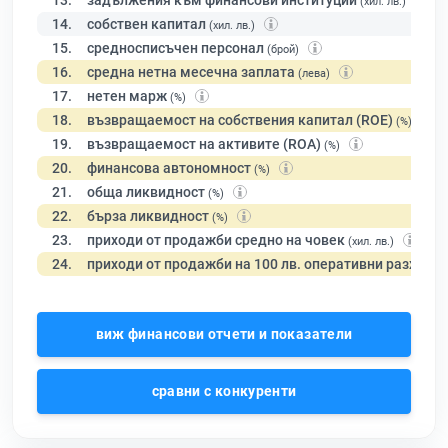
13.
задължения към финансови институции
(хил. лв.)
14.
собствен капитал
(хил. лв.)
15.
средносписъчен персонал
(брой)
16.
средна нетна месечна заплата
(лева)
17.
нетен марж
(%)
18.
възвращаемост на собствения капитал (ROE)
(%)
19.
възвращаемост на активите (ROA)
(%)
20.
финансова автономност
(%)
21.
обща ликвидност
(%)
22.
бърза ликвидност
(%)
23.
приходи от продажби средно на човек
(хил. лв.)
24.
приходи от продажби на 100 лв. оперативни разходи
виж финансови отчети и показатели
сравни с конкуренти