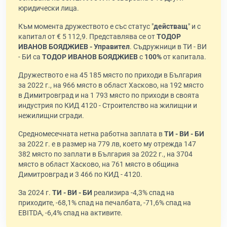
юридически лица.
Към момента дружеството е със статус "
действащ
" и с
капитал от € 5 112,9. Представлява се от
ТОДОР
ИВАНОВ БОЯДЖИЕВ - Управител
. Съдружници в ТИ - ВИ
- БИ са
ТОДОР ИВАНОВ БОЯДЖИЕВ
с
100%
от капитала.
Дружеството е на 45 185 място по приходи в България
за 2022 г., на 966 място в област Хасково, на 192 място
в Димитровград и на 1 793 място по приходи в своята
индустрия по КИД 4120 - Строителство на жилищни и
нежилищни сгради.
Средномесечната нетна работна заплата в
ТИ - ВИ - БИ
за 2022 г. е в размер на 779 лв, което му отрежда 147
382 място по заплати в България за 2022 г., на 3704
място в област Хасково, на 761 място в община
Димитровград и 3 466 по КИД - 4120.
За 2024 г.
ТИ - ВИ - БИ
реализира -4,3% спад на
приходите, -68,1% спад на печалбата, -71,6% спад на
EBITDA, -6,4% спад на активите.