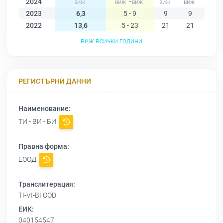
2024
-
2023
6,3
5 - 9
9
9
9
2022
13,6
5 - 23
21
21
21
виж всички години
РЕГИСТЪРНИ ДАННИ
Наименование:
ТИ - ВИ - БИ
Правна форма:
ЕООД
Транслитерация:
TI-VI-BI OOD
ЕИК:
040154547