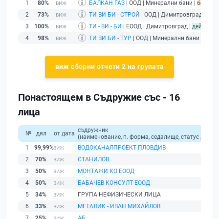
1
80%
БАЛКАН ГАЗ
| ООД | Минерални бани |
без под
2
73%
ТИ ВИ БИ - СТРОЙ
| ООД | Димитровград |
без 
3
100%
ТИ - ВИ - БИ
| ЕООД | Димитровград |
действа
4
98%
ТИ ВИ БИ - ТУР
| ООД | Минерални бани |
дейс
виж сборни отчети 2 на групата
Понастоящем в Съдружие със - 16
лица
съдружник
№
дял
от дата
(наименование, п. форма, седалище, статус / физи
1
99,99%
ВОДОКАНАЛПРОЕКТ ПЛОВДИВ
2
70%
СТАНИЛОВ
3
50%
МОНТАЖИ КО ЕООД
4
50%
БАБАЧЕВ КОНСУЛТ ЕООД
5
34%
ГРУПА НЕФИЗИЧЕСКИ ЛИЦА
6
33%
МЕТАЛИК - ИВАН МИХАЙЛОВ
7
25%
АБ