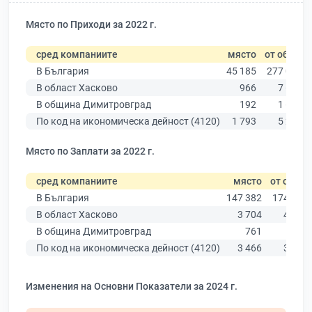
Място по Приходи за 2022 г.
сред компаниите
място
от общо
В България
45 185
277 019
В област Хасково
966
7 664
В община Димитровград
192
1 604
По код на икономическа дейност (4120)
1 793
5 291
Място по Заплати за 2022 г.
сред компаниите
място
от общо
В България
147 382
174 403
В област Хасково
3 704
4 585
В община Димитровград
761
957
По код на икономическа дейност (4120)
3 466
3 927
Изменения на Основни Показатели за 2024 г.