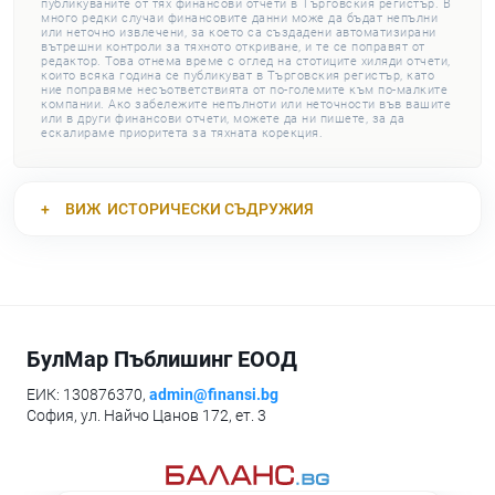
публикуваните от тях финансови отчети в Търговския регистър. В
много редки случаи финансовите данни може да бъдат непълни
или неточно извлечени, за което са създадени автоматизирани
вътрешни контроли за тяхното откриване, и те се поправят от
редактор. Това отнема време с оглед на стотиците хиляди отчети,
които всяка година се публикуват в Търговския регистър, като
ние поправяме несъответствията от по-големите към по-малките
компании. Ако забележите непълноти или неточности във вашите
или в други финансови отчети, можете да ни пишете, за да
ескалираме приоритета за тяхната корекция.
ВИЖ
ИСТОРИЧЕСКИ СЪДРУЖИЯ
БулМар Пъблишинг ЕООД
ЕИК: 130876370,
admin@finansi.bg
София, ул. Найчо Цанов 172, ет. 3