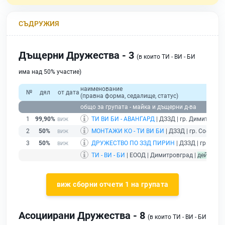
СЪДРУЖИЯ
Дъщерни Дружества - 3
(в които ТИ - ВИ - БИ
има над 50% участие)
наименование
№
дял
от дата
(правна форма, седалище, статус)
общо за групата - майка и дъщерни д-ва
1
99,90%
ТИ ВИ БИ - АВАНГАРД
| ДЗЗД | гр. Димитровгр
2
50%
МОНТАЖИ КО - ТИ ВИ БИ
| ДЗЗД | гр. София |
3
50%
ДРУЖЕСТВО ПО ЗЗД ПИРИН
| ДЗЗД | гр. Софи
ТИ - ВИ - БИ
| ЕООД | Димитровград |
действа
виж сборни отчети 1 на групата
Асоциирани Дружества - 8
(в които ТИ - ВИ - БИ