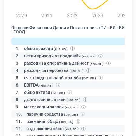
2020
2021
2022
2023
2024
Основни Финансови Данни и Показатели за ТИ - ВИ - БИ
| ЕООД
1.
общо приходи
(хил. лв.)
2.
нетни приходи от продажби
(хил. лв.)
3.
разходи за оперативна дейност
(хил. лв.)
4.
разходи за персонала
(хил. лв.)
5.
счетоводна печалба/загуба
(хил. лв.)
6.
EBITDA
(хил. лв.)
7.
общо активи
(хил. лв.)
8.
дълготрайни активи
(хил. лв.)
9.
материални запаси
(хил. лв.)
10.
парични средства
(хил. лв.)
11.
вземания общо
(хил. лв.)
12.
задължения общо
(хил. лв.)