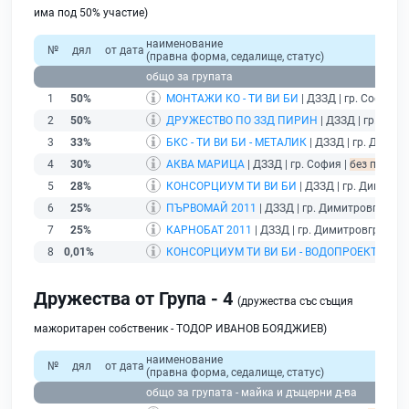
има под 50% участие)
наименование
№
дял
от дата
(правна форма, седалище, статус)
общо за групата
1
50%
МОНТАЖИ КО - ТИ ВИ БИ
| ДЗЗД | гр. София |
2
50%
ДРУЖЕСТВО ПО ЗЗД ПИРИН
| ДЗЗД | гр. Софи
3
33%
БКС - ТИ ВИ БИ - МЕТАЛИК
| ДЗЗД | гр. Димит
4
30%
АКВА МАРИЦА
| ДЗЗД | гр. София |
без подаде
5
28%
КОНСОРЦИУМ ТИ ВИ БИ
| ДЗЗД | гр. Димитро
6
25%
ПЪРВОМАЙ 2011
| ДЗЗД | гр. Димитровград |
7
25%
КАРНОБАТ 2011
| ДЗЗД | гр. Димитровград |
б
8
0,01%
КОНСОРЦИУМ ТИ ВИ БИ - ВОДОПРОЕКТ ДЗЗД
Дружества от Група - 4
(дружества със същия
мажоритарен собственик - ТОДОР ИВАНОВ БОЯДЖИЕВ)
наименование
№
дял
от дата
(правна форма, седалище, статус)
общо за групата - майка и дъщерни д-ва