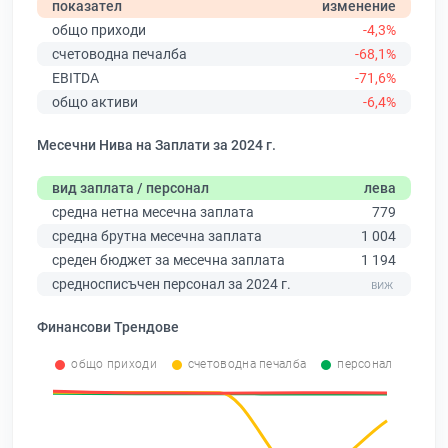
показател
изменение
общо приходи
-4,3%
счетоводна печалба
-68,1%
EBITDA
-71,6%
общо активи
-6,4%
Месечни Нива на Заплати за 2024 г.
вид заплата / персонал
лева
средна нетна месечна заплата
779
средна брутна месечна заплата
1 004
среден бюджет за месечна заплата
1 194
средносписъчен персонал за 2024 г.
Финансови Трендове
общо приходи
счетоводна печалба
персонал