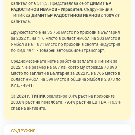
капитал от € 511,3. Представлява се от
ДИМИТЪР
РАДОСТИНОВ ИВАНОВ - Управител
. Съдружници в
ТИПИК са
ДИМИТЪР РАДОСТИНОВ ИВАНОВ
с
100%
от
капитала.
Дружеството е на 35 750 място по приходи в България
за 2022 г., на 416 място в област Ямбол, на 303 място в
Ямбол и на 1 871 място по приходи в своята индустрия
по КИД 4941 - Товарен автомобилен транспорт.
Средномесечната нетна работна заплата в
ТИПИК
за
2022 г. е в размер на 687 лв, което му отрежда 78 898
място по заплати в България за 2022 г., на 766 място в
област Ямбол, на 599 място в община Ямбол и 2 873 по
КИД - 4941.
За 2024 г.
ТИПИК
реализира 0,4% ръст на приходите,
200,0% ръст на печалбата, 79,4% ръст на EBITDA, -16,3%
спад на активите.
СЪДРУЖИЯ