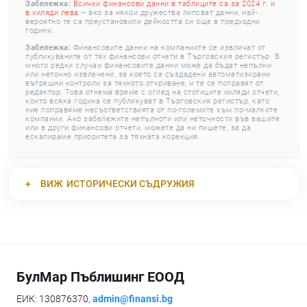
Забележка:
Всички финансови данни в таблиците са за 2024 г. и
в хиляди лева
– ако за някои дружества липсват данни, най-
вероятно те са преустановили дейността си още в предходни
години.
Забележка:
Финансовите данни на компаниите се извличат от
публикуваните от тях финансови отчети в Търговския регистър. В
много редки случаи финансовите данни може да бъдат непълни
или неточно извлечени, за което са създадени автоматизирани
вътрешни контроли за тяхното откриване, и те се поправят от
редактор. Това отнема време с оглед на стотиците хиляди отчети,
които всяка година се публикуват в Търговския регистър, като
ние поправяме несъответствията от по-големите към по-малките
компании. Ако забележите непълноти или неточности във вашите
или в други финансови отчети, можете да ни пишете, за да
ескалираме приоритета за тяхната корекция.
ВИЖ
ИСТОРИЧЕСКИ СЪДРУЖИЯ
БулМар Пъблишинг ЕООД
ЕИК: 130876370,
admin@finansi.bg