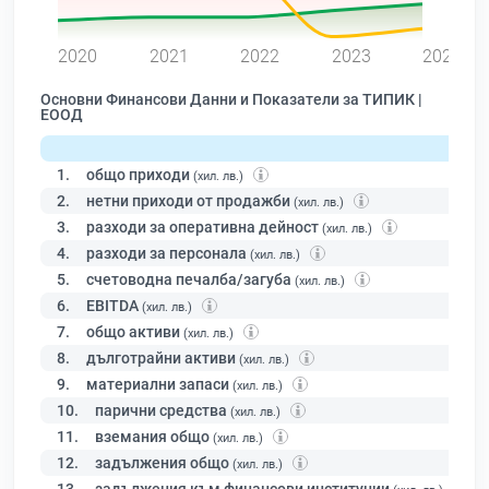
0
2020
2021
2022
2023
2024
Основни Финансови Данни и Показатели за ТИПИК |
ЕООД
1.
общо приходи
(хил. лв.)
2.
нетни приходи от продажби
(хил. лв.)
3.
разходи за оперативна дейност
(хил. лв.)
4.
разходи за персонала
(хил. лв.)
5.
счетоводна печалба/загуба
(хил. лв.)
6.
EBITDA
(хил. лв.)
7.
общо активи
(хил. лв.)
8.
дълготрайни активи
(хил. лв.)
9.
материални запаси
(хил. лв.)
10.
парични средства
(хил. лв.)
11.
вземания общо
(хил. лв.)
12.
задължения общо
(хил. лв.)