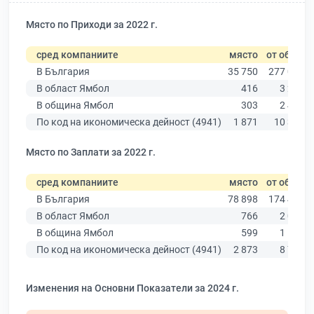
Място по Приходи за 2022 г.
сред компаниите
място
от общо
В България
35 750
277 019
В област Ямбол
416
3 206
В община Ямбол
303
2 409
По код на икономическа дейност (4941)
1 871
10 330
Място по Заплати за 2022 г.
сред компаниите
място
от общо
В България
78 898
174 403
В област Ямбол
766
2 005
В община Ямбол
599
1 555
По код на икономическа дейност (4941)
2 873
8 756
Изменения на Основни Показатели за 2024 г.