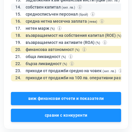
13.
задължения към финансови институции
(хил. лв.)
14.
собствен капитал
(хил. лв.)
15.
средносписъчен персонал
(брой)
16.
средна нетна месечна заплата
(лева)
17.
нетен марж
(%)
18.
възвращаемост на собствения капитал (ROE)
(%)
19.
възвращаемост на активите (ROA)
(%)
20.
финансова автономност
(%)
21.
обща ликвидност
(%)
22.
бърза ликвидност
(%)
23.
приходи от продажби средно на човек
(хил. лв.)
24.
приходи от продажби на 100 лв. оперативни разходи
виж финансови отчети и показатели
сравни с конкуренти