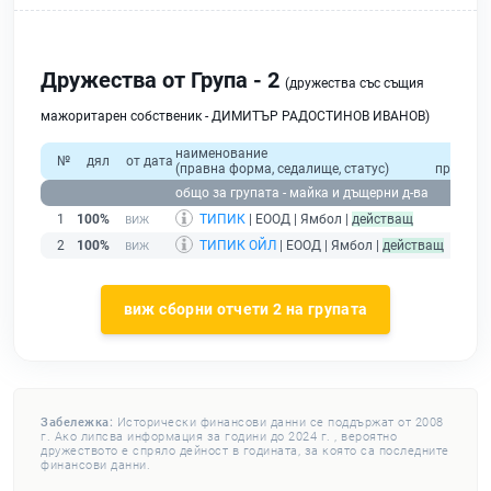
Дружества от Група - 2
(дружества със същия
мажоритарен собственик - ДИМИТЪР РАДОСТИНОВ ИВАНОВ)
наименование
общо
№
дял
от дата
(правна форма, седалище, статус)
приходи
общо за групата - майка и дъщерни д-ва
1
100%
ТИПИК
| ЕООД | Ямбол |
действащ
2
100%
ТИПИК ОЙЛ
| ЕООД | Ямбол |
действащ
виж сборни отчети 2 на групата
Забележка:
Исторически финансови данни се поддържат от 2008
г. Ако липсва информация за години до 2024 г. , вероятно
дружеството е спряло дейност в годината, за която са последните
финансови данни.