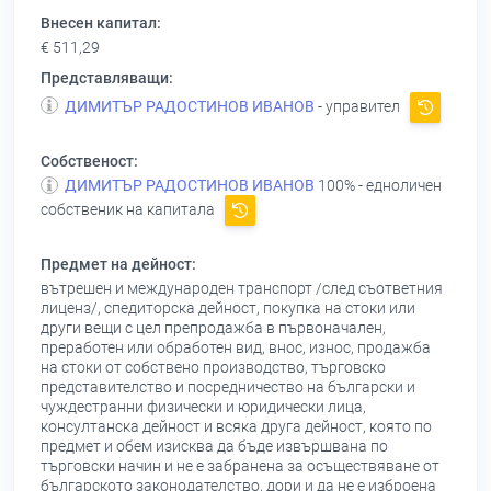
Внесен капитал:
€ 511,29
Представляващи:
ДИМИТЪР РАДОСТИНОВ ИВАНОВ
- управител
Собственост:
ДИМИТЪР РАДОСТИНОВ ИВАНОВ
100% - едноличен
собственик на капитала
Предмет на дейност:
вътрешен и международен транспорт /след съответния
лиценз/, спедиторска дейност, покупка на стоки или
други вещи с цел препродажба в първоначален,
преработен или обработен вид, внос, износ, продажба
на стоки от собствено производство, търговско
представителство и посредничество на български и
чуждестранни физически и юридически лица,
консултанска дейност и всяка друга дейност, която по
предмет и обем изисква да бъде извършвана по
търговски начин и не е забранена за осъществяване от
българското законодателство, дори и да не е изброена