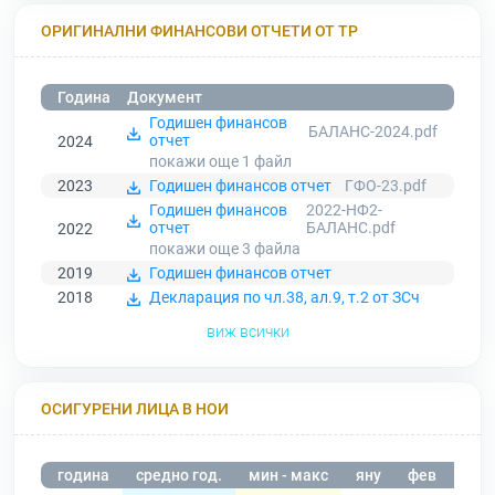
ОРИГИНАЛНИ ФИНАНСОВИ ОТЧЕТИ ОТ ТР
Година
Документ
Годишен финансов
БАЛАНС-2024.pdf
отчет
2024
покажи още 1
файл
2023
Годишен финансов отчет
ГФО-23.pdf
Годишен финансов
2022-НФ2-
отчет
БАЛАНС.pdf
2022
покажи още 3
файла
2019
Годишен финансов отчет
2018
Декларация по чл.38, ал.9, т.2 от ЗСч
виж всички
ОСИГУРЕНИ ЛИЦА В НОИ
година
средно год.
мин - макс
яну
фев
мар