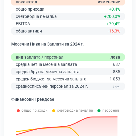
показател
изменение
общо приходи
+0,4%
счетоводна печалба
+200,0%
EBITDA
+79,4%
общо активи
-16,3%
Месечни Нива на Заплати за 2024 г.
вид заплата / персонал
лева
средна нетна месечна заплата
687
средна брутна месечна заплата
885
среден бюджет за месечна заплата
1 053
средносписъчен персонал за 2024 г.
Финансови Трендове
общо приходи
счетоводна печалба
персонал