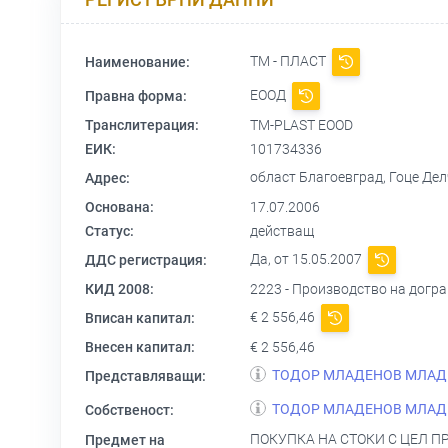
ТМ - ПЛАСТ
Наименование:
ЕООД
Правна форма:
Транслитерация:
TM-PLAST EOOD
ЕИК:
101734336
област Благоевград, Гоце Делч
Адрес:
Основана:
17.07.2006
Статус:
действащ
Да, от 15.05.2007
ДДС регистрация:
КИД 2008:
2223 - Производство на догра
€ 2 556,46
Вписан капитал:
Внесен капитал:
€ 2 556,46
ТОДОР МЛАДЕНОВ МЛАД
Представляващи:
ТОДОР МЛАДЕНОВ МЛАД
Собственост:
ПОКУПКА НА СТОКИ С ЦЕЛ 
Предмет на