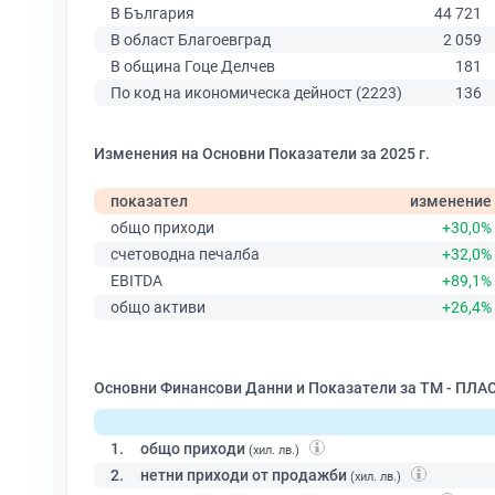
В България
44 721
В област Благоевград
2 059
В община Гоце Делчев
181
По код на икономическа дейност (2223)
136
Изменения на Основни Показатели за 2025 г.
показател
изменение
общо приходи
+30,0%
счетоводна печалба
+32,0%
EBITDA
+89,1%
общо активи
+26,4%
Основни Финансови Данни и Показатели за ТМ - ПЛА
1.
общо приходи
(хил. лв.)
2.
нетни приходи от продажби
(хил. лв.)