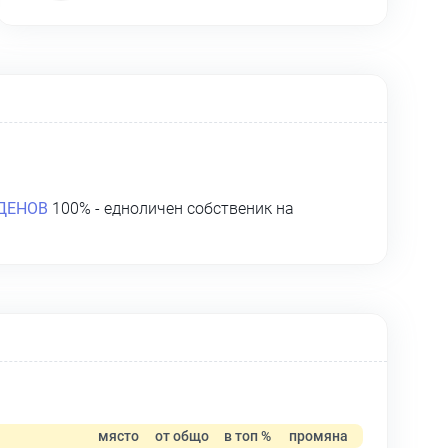
ДЕНОВ
100% - едноличен собственик на
място
от общо
в топ %
промяна