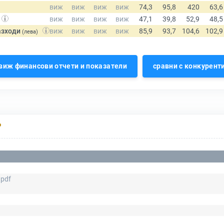
азходи
(лева)
виж финансови отчети и показатели
сравни с конкурент
Р
.pdf