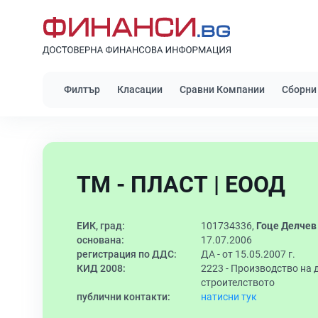
Филтър
Класации
Сравни Компании
Сборни
ТМ - ПЛАСТ | ЕООД
ЕИК, град:
101734336,
Гоце Делчев
основана:
17.07.2006
регистрация по ДДС:
ДА - от 15.05.2007 г.
КИД 2008:
2223 -
Производство на д
строителството
публични контакти:
натисни тук