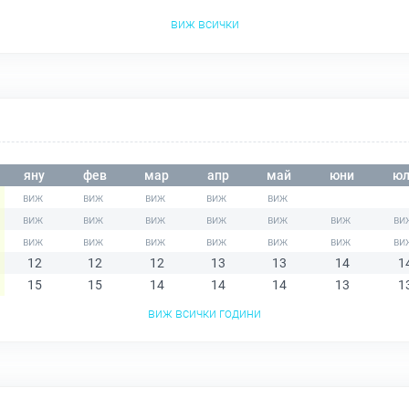
виж всички
яну
фев
мар
апр
май
юни
юл
12
12
12
13
13
14
1
15
15
14
14
14
13
1
виж всички години