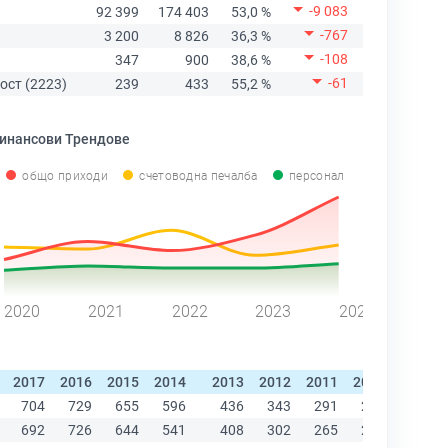
-9 083
92 399
174 403
53,0 %
-767
3 200
8 826
36,3 %
-108
347
900
38,6 %
-61
ост (2223)
239
433
55,2 %
инансови Трендове
общо приходи
счетоводна печалба
персонал
2020
2021
2022
2023
2024
2017
2016
2015
2014
2013
2012
2011
2010
2009