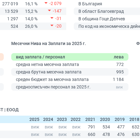
-2 079
277 019
16,1 %
В България
-147
13 529
15,2 %
В област Благоевград
-31
1 297
14,0 %
В община Гоце Делчев
-20
524
26,0 %
По код на икономическа дейн
Месечни Нива на Заплати за 2025 г.
Ф
вид заплата / персонал
лева
средна нетна месечна заплата
772
средна брутна месечна заплата
995
среден бюджет за месечна заплата
1 184
0
средносписъчен персонал за 2025 г.
СТ | ЕООД
2025
2024
2023
2022
2021
2020
2019
2018