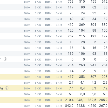
.)
(%)