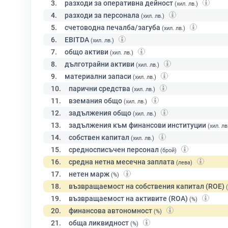
3.
разходи за оперативна дейност
(хил. лв.)
4.
разходи за персонала
(хил. лв.)
5.
счетоводна печалба/загуба
(хил. лв.)
6.
EBITDA
(хил. лв.)
7.
общо активи
(хил. лв.)
8.
дълготрайни активи
(хил. лв.)
9.
материални запаси
(хил. лв.)
10.
парични средства
(хил. лв.)
11.
вземания общо
(хил. лв.)
12.
задължения общо
(хил. лв.)
13.
задължения към финансови институции
(хил. лв
14.
собствен капитал
(хил. лв.)
15.
средносписъчен персонал
(брой)
16.
средна нетна месечна заплата
(лева)
17.
нетен марж
(%)
18.
възвращаемост на собствения капитал (ROE)
19.
възвращаемост на активите (ROA)
(%)
20.
финансова автономност
(%)
21.
обща ликвидност
(%)