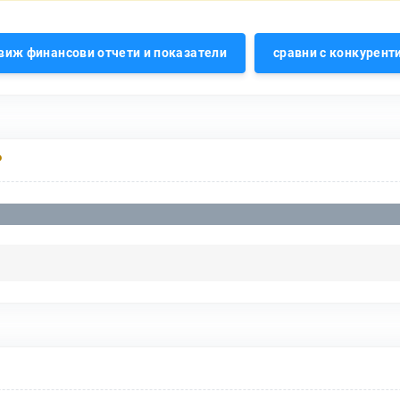
виж финансови отчети и показатели
сравни с конкурент
Р