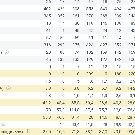
.)
(%)
азходи
(лева)