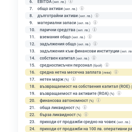
6.
EBITDA
(хил. лв.)
7.
общо активи
(хил. лв.)
8.
дълготрайни активи
(хил. лв.)
9.
материални запаси
(хил. лв.)
10.
парични средства
(хил. лв.)
11.
вземания общо
(хил. лв.)
12.
задължения общо
(хил. лв.)
13.
задължения към финансови институции
(хил. лв
14.
собствен капитал
(хил. лв.)
15.
средносписъчен персонал
(брой)
16.
средна нетна месечна заплата
(лева)
17.
нетен марж
(%)
18.
възвращаемост на собствения капитал (ROE)
19.
възвращаемост на активите (ROA)
(%)
20.
финансова автономност
(%)
21.
обща ликвидност
(%)
22.
бърза ликвидност
(%)
23.
приходи от продажби средно на човек
(хил. лв.)
24.
приходи от продажби на 100 лв. оперативни р