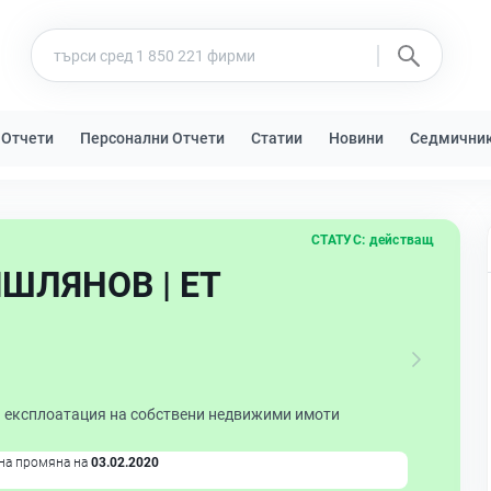
 Отчети
Персонални Отчети
Статии
Новини
Седмични
СТАТУС:
действащ
ИШЛЯНОВ | ЕТ
и експлоатация на собствени недвижими имоти
на промяна на
03.02.2020