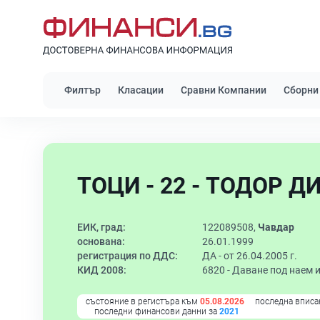
Филтър
Класации
Сравни Компании
Сборни
ТОЦИ - 22 - ТОДОР Д
ЕИК, град:
122089508,
Чавдар
основана:
26.01.1999
регистрация по ДДС:
ДА - от 26.04.2005 г.
КИД 2008:
6820 -
Даване под наем 
състояние в регистъра към
05.08.2026
последна вписа
последни финансови данни за
2021