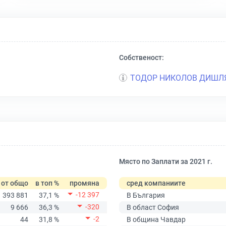
Собственост:
ТОДОР НИКОЛОВ ДИШЛ
Място по Заплати за 2021 г.
от общо
в топ %
промяна
сред компаниите
-12 397
393 881
37,1 %
В България
-320
9 666
36,3 %
В област София
-2
44
31,8 %
В община Чавдар