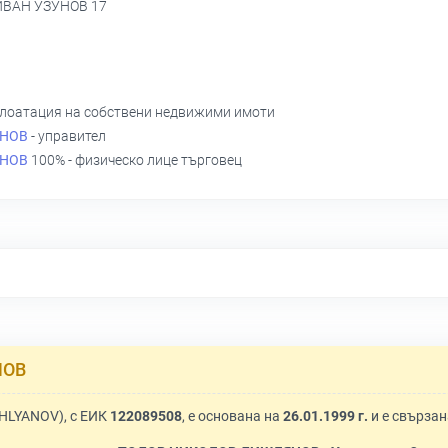
.ИВАН УЗУНОВ 17
сплоатация на собствени недвижими имоти
ЯНОВ
- управител
ЯНОВ
100% - физическо лице търговец
НОВ
HLYANOV), с ЕИК
122089508
, е основана на
26.01.1999 г.
и е свързан