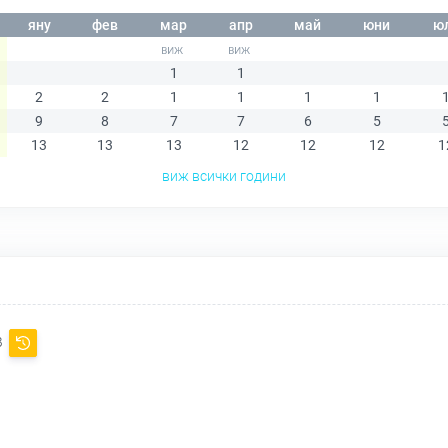
яну
фев
мар
апр
май
юни
ю
1
1
2
2
1
1
1
1
9
8
7
7
6
5
13
13
13
12
12
12
1
виж всички години
В