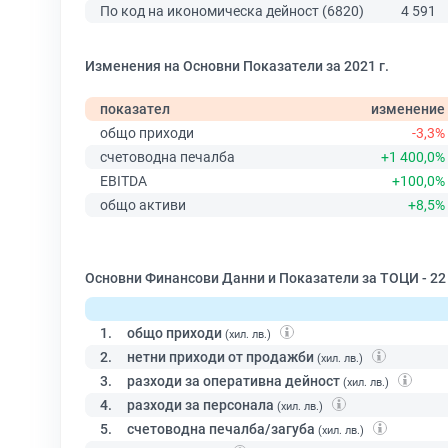
По код на икономическа дейност (6820)
4 591
Изменения на Основни Показатели за 2021 г.
показател
изменение
общо приходи
-3,3%
счетоводна печалба
+1 400,0%
EBITDA
+100,0%
общо активи
+8,5%
Основни Финансови Данни и Показатели за ТОЦИ - 2
1.
общо приходи
(хил. лв.)
2.
нетни приходи от продажби
(хил. лв.)
3.
разходи за оперативна дейност
(хил. лв.)
4.
разходи за персонала
(хил. лв.)
5.
счетоводна печалба/загуба
(хил. лв.)