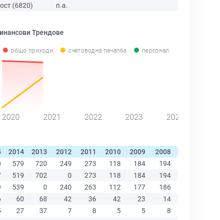
ост (6820)
n.a.
инансови Трендове
общо приходи
счетоводна печалба
персонал
2020
2021
2022
2023
2024
5
2014
2013
2012
2011
2010
2009
2008