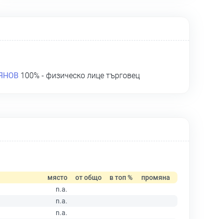
ЯНОВ
100% - физическо лице търговец
място
от общо
в топ %
промяна
n.a.
n.a.
n.a.