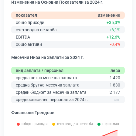
Изменения на Основни Показатели за 2024 г.
показател
изменение
общо приходи
+35,3%
счетоводна печалба
+6,1%
EBITDA
+12,6%
общо активи
-0,4%
Месечни Нива на Заплати за 2024 г.
вид заплата / персонал
лева
средна нетна месечна заплата
1 420
средна брутна месечна заплата
1 830
среден бюджет за месечна заплата
2 177
средносписъчен персонал за 2024 г.
Финансови Трендове
общо приходи
счетоводна печалба
персонал