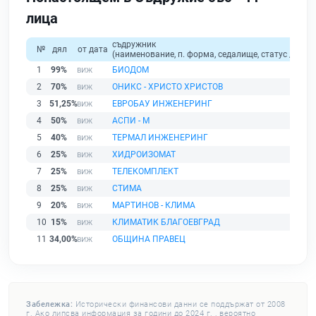
лица
съдружник
№
дял
от дата
(наименование, п. форма, седалище, статус / физи
1
99%
БИОДОМ
2
70%
ОНИКС - ХРИСТО ХРИСТОВ
3
51,25%
ЕВРОБАУ ИНЖЕНЕРИНГ
4
50%
АСПИ - М
5
40%
ТЕРМАЛ ИНЖЕНЕРИНГ
6
25%
ХИДРОИЗОМАТ
7
25%
ТЕЛЕКОМПЛЕКТ
8
25%
СТИМА
9
20%
МАРТИНОВ - КЛИМА
10
15%
КЛИМАТИК БЛАГОЕВГРАД
11
34,00%
ОБЩИНА ПРАВЕЦ
Забележка:
Исторически финансови данни се поддържат от 2008
г. Ако липсва информация за години до 2024 г. , вероятно