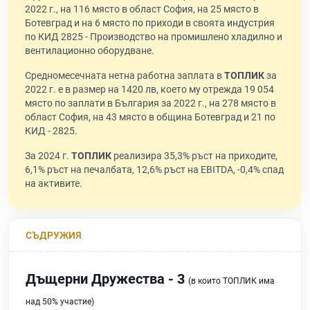
2022 г., на 116 място в област София, на 25 място в
Ботевград и на 6 място по приходи в своята индустрия
по КИД 2825 - Производство на промишлено хладилно и
вентилационно оборудване.
Средномесечната нетна работна заплата в
ТОПЛИК
за
2022 г. е в размер на 1420 лв, което му отрежда 19 054
място по заплати в България за 2022 г., на 278 място в
област София, на 43 място в община Ботевград и 21 по
КИД - 2825.
За 2024 г.
ТОПЛИК
реализира 35,3% ръст на приходите,
6,1% ръст на печалбата, 12,6% ръст на EBITDA, -0,4% спад
на активите.
СЪДРУЖИЯ
Дъщерни Дружества - 3
(в които ТОПЛИК има
над 50% участие)