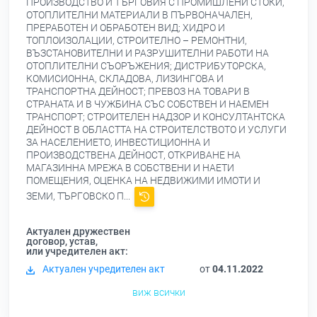
ПРОИЗВОДСТВО И ТЪРГОВИЯ С ПРОМИШЛЕНИ СТОКИ,
ОТОПЛИТЕЛНИ МАТЕРИАЛИ В ПЪРВОНАЧАЛЕН,
ПРЕРАБОТЕН И ОБРАБОТЕН ВИД; ХИДРО И
ТОПЛОИЗОЛАЦИИ, СТРОИТЕЛНО – РЕМОНТНИ,
ВЪЗСТАНОВИТЕЛНИ И РАЗРУШИТЕЛНИ РАБОТИ НА
ОТОПЛИТЕЛНИ СЪОРЪЖЕНИЯ; ДИСТРИБУТОРСКА,
КОМИСИОННА, СКЛАДОВА, ЛИЗИНГОВА И
ТРАНСПОРТНА ДЕЙНОСТ; ПРЕВОЗ НА ТОВАРИ В
СТРАНАТА И В ЧУЖБИНА СЪС СОБСТВЕН И НАЕМЕН
ТРАНСПОРТ; СТРОИТЕЛЕН НАДЗОР И КОНСУЛТАНТСКА
ДЕЙНОСТ В ОБЛАСТТА НА СТРОИТЕЛСТВОТО И УСЛУГИ
ЗА НАСЕЛЕНИЕТО, ИНВЕСТИЦИОННА И
ПРОИЗВОДСТВЕНА ДЕЙНОСТ, ОТКРИВАНЕ НА
МАГАЗИННА МРЕЖА В СОБСТВЕНИ И НАЕТИ
ПОМЕЩЕНИЯ, ОЦЕНКА НА НЕДВИЖИМИ ИМОТИ И
ЗЕМИ, ТЪРГОВСКО П...
Актуален дружествен
договор, устав,
или учредителен акт:
Актуален учредителен акт
от
04.11.2022
виж всички