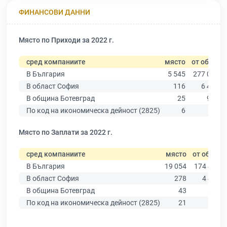
ФИНАНСОВИ ДАННИ
Място по Приходи за 2022 г.
сред компаниите
място
от общо
В България
5 545
277 019
В област София
116
6 415
В община Ботевград
25
928
По код на икономическа дейност (2825)
6
71
Място по Заплати за 2022 г.
сред компаниите
място
от общо
В България
19 054
174 403
В област София
278
4 439
В община Ботевград
43
647
По код на икономическа дейност (2825)
21
67