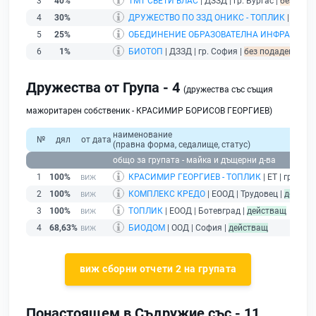
3
40%
ТМТ СВЕТИ ВЛАС
| ДЗЗД | гр. Бургас |
без пода
4
30%
ДРУЖЕСТВО ПО ЗЗД ОНИКС - ТОПЛИК
| ДЗЗД 
5
25%
ОБЕДИНЕНИЕ ОБРАЗОВАТЕЛНА ИНФРАСТРУ
6
1%
БИОТОП
| ДЗЗД | гр. София |
без подаден фина
Дружества от Група - 4
(дружества със същия
мажоритарен собственик - КРАСИМИР БОРИСОВ ГЕОРГИЕВ)
наименование
№
дял
от дата
(правна форма, седалище, статус)
общо за групата - майка и дъщерни д-ва
1
100%
КРАСИМИР ГЕОРГИЕВ - ТОПЛИК
| ЕТ | гр. Бот
2
100%
КОМПЛЕКС КРЕДО
| ЕООД | Трудовец |
действ
3
100%
ТОПЛИК
| ЕООД | Ботевград |
действащ
4
68,63%
БИОДОМ
| ООД | София |
действащ
виж сборни отчети 2 на групата
Понастоящем в Съдружие със - 11