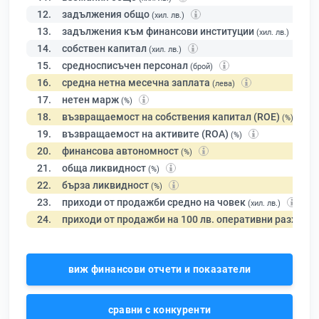
12.
задължения общо
(хил. лв.)
13.
задължения към финансови институции
(хил. лв.)
14.
собствен капитал
(хил. лв.)
15.
средносписъчен персонал
(брой)
16.
средна нетна месечна заплата
(лева)
17.
нетен марж
(%)
18.
възвращаемост на собствения капитал (ROE)
(%)
19.
възвращаемост на активите (ROA)
(%)
20.
финансова автономност
(%)
21.
обща ликвидност
(%)
22.
бърза ликвидност
(%)
23.
приходи от продажби средно на човек
(хил. лв.)
24.
приходи от продажби на 100 лв. оперативни разходи
виж финансови отчети и показатели
сравни с конкуренти