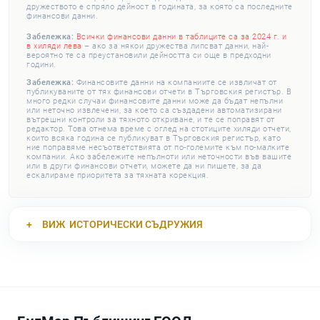
дружеството е спряло дейност в годината, за която са последните
финансови данни.
Забележка:
Всички финансови данни в таблиците са за 2024 г. и
в хиляди лева
– ако за някои дружества липсват данни, най-
вероятно те са преустановили дейността си още в предходни
години.
Забележка:
Финансовите данни на компаниите се извличат от
публикуваните от тях финансови отчети в Търговския регистър. В
много редки случаи финансовите данни може да бъдат непълни
или неточно извлечени, за което са създадени автоматизирани
вътрешни контроли за тяхното откриване, и те се поправят от
редактор. Това отнема време с оглед на стотиците хиляди отчети,
които всяка година се публикуват в Търговския регистър, като
ние поправяме несъответствията от по-големите към по-малките
компании. Ако забележите непълноти или неточности във вашите
или в други финансови отчети, можете да ни пишете, за да
ескалираме приоритета за тяхната корекция.
ВИЖ
ИСТОРИЧЕСКИ СЪДРУЖИЯ