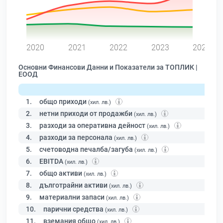
0
2020
2021
2022
2023
2024
Основни Финансови Данни и Показатели за ТОПЛИК |
ЕООД
1.
общо приходи
(хил. лв.)
2.
нетни приходи от продажби
(хил. лв.)
3.
разходи за оперативна дейност
(хил. лв.)
4.
разходи за персонала
(хил. лв.)
5.
счетоводна печалба/загуба
(хил. лв.)
6.
EBITDA
(хил. лв.)
7.
общо активи
(хил. лв.)
8.
дълготрайни активи
(хил. лв.)
9.
материални запаси
(хил. лв.)
10.
парични средства
(хил. лв.)
11.
вземания общо
(хил. лв.)