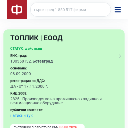
ТОПЛИК | ЕООД
СТАТУС:
действащ
ЕИК, град:
130358132,
Ботевград
основана:
08.09.2000
регистрация по ДДС:
ДА - от 17.11.2000 г.
КИД 2008:
2825 -
Производство на промишлено хладилно и
вентилационно оборудване
публични контакти:
натисни тук
състояние в регистъра към
05.08.2026