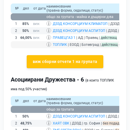
наименование
№
дял
от дата
(правна форма, седалище, статус)
общо за групата - майка и дъщерни д-ва
1
85%
ДЗЗД КОНСОРЦИУМ КЛИМАТОП
| ДЗЗД | гр. 
2
50%
ДЗЗД КОНСОРЦИУМ АСПИТОП
| ДЗЗД | гр. П
3
66,00%
ПРАВЕЦГАЗ 1
| АД | Правец |
действащ
ТОПЛИК
| ЕООД | Ботевград |
действащ
- друж
виж сборни отчети 1 на групата
Асоциирани Дружества - 6
(в които ТОПЛИК
има под 50% участие)
наименование
№
дял
от дата
(правна форма, седалище, статус)
общо за групата
1
50%
ДЗЗД КОНСОРЦИУМ АСПИТОП
| ДЗЗД | гр. П
2
48,75%
ХАЯТ ОВК
| ДЗЗД | гр. София |
без подаден фин