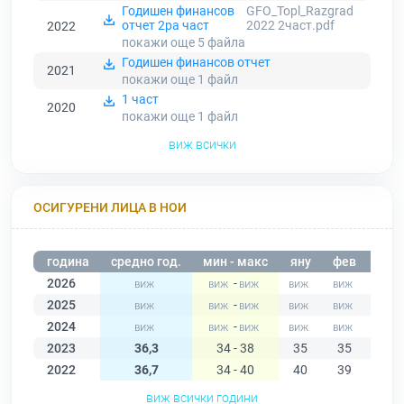
Годишен финансов
GFO_Topl_Razgrad
отчет 2ра част
2022 2част.pdf
2022
покажи още 5
файла
Годишен финансов отчет
2021
покажи още 1
файл
1 част
2020
покажи още 1
файл
виж всички
ОСИГУРЕНИ ЛИЦА В НОИ
година
средно год.
мин - макс
яну
фев
мар
2026
-
2025
-
2024
-
2023
36,3
34 - 38
35
35
34
2022
36,7
34 - 40
40
39
39
виж всички години