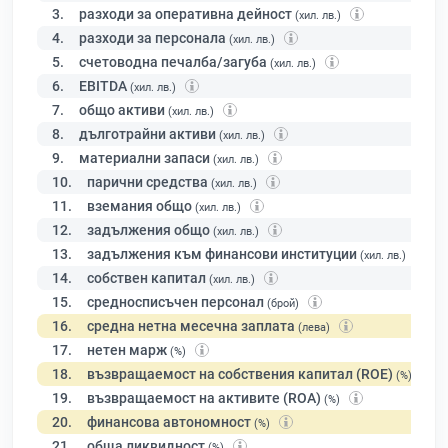
3.
разходи за оперативна дейност
(хил. лв.)
4.
разходи за персонала
(хил. лв.)
5.
счетоводна печалба/загуба
(хил. лв.)
6.
EBITDA
(хил. лв.)
7.
общо активи
(хил. лв.)
8.
дълготрайни активи
(хил. лв.)
9.
материални запаси
(хил. лв.)
10.
парични средства
(хил. лв.)
11.
вземания общо
(хил. лв.)
12.
задължения общо
(хил. лв.)
13.
задължения към финансови институции
(хил. лв.)
14.
собствен капитал
(хил. лв.)
15.
средносписъчен персонал
(брой)
16.
средна нетна месечна заплата
(лева)
17.
нетен марж
(%)
18.
възвращаемост на собствения капитал (ROE)
(%)
19.
възвращаемост на активите (ROA)
(%)
20.
финансова автономност
(%)
21.
обща ликвидност
(%)