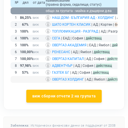
наименование
№
дял
от дата
(правна форма, седалище, статус)
общо за групата - майка и дъщерни д-ва
1
86,25%
НАШ ДОМ - БЪЛГАРИЯ АД - ХОЛДИНГ
| АД | Л
2
67%
ШАТО КОРТЕН КЛАСИК
| АД | Кортен |
без под
3
100%
ТОПЛОФИКАЦИЯ - РАЗГРАД
| АД | Разград |
д
4
100%
СЕГА
| ЕАД | София |
действащ
5
100%
ОВЕРГАЗ АКАДЕМИЯ
| ЕАД | Ямбол |
действащ
6
100,00%
РЕНЕСАНС
| АД | Ямбол |
действащ
7
100,00%
ОВЕРГАЗ КАПИТАЛ
| АД | София |
действащ
8
97,98%
АДВЕНТЧЪР
| АД | София |
действащ
9
57%
ГАЗТЕК БГ
| АД | София |
действащ
ОВЕРГАЗ ХОЛДИНГ
| АД | Ямбол |
действащ
- 
виж сборни отчети 2 на групата
Забележка:
Исторически финансови данни се поддържат от 2008