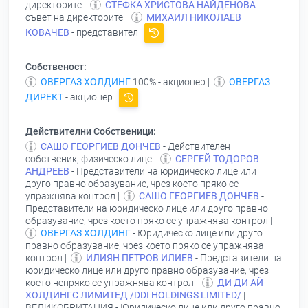
директорите |
СТЕФКА ХРИСТОВА НАЙДЕНОВА
-
съвет на директорите |
МИХАИЛ НИКОЛАЕВ
КОВАЧЕВ
- представител
Собственост:
ОВЕРГАЗ ХОЛДИНГ
100% - акционер |
ОВЕРГАЗ
ДИРЕКТ
- акционер
Действителни Собственици:
САШО ГЕОРГИЕВ ДОНЧЕВ
- Действителен
собственик, физическо лице |
СЕРГЕЙ ТОДОРОВ
АНДРЕЕВ
- Представители на юридическо лице или
друго правно образувание, чрез което пряко се
упражнява контрол |
САШО ГЕОРГИЕВ ДОНЧЕВ
-
Представители на юридическо лице или друго правно
образувание, чрез което пряко се упражнява контрол |
ОВЕРГАЗ ХОЛДИНГ
- Юридическо лице или друго
правно образувание, чрез което пряко се упражнява
контрол |
ИЛИЯН ПЕТРОВ ИЛИЕВ
- Представители на
юридическо лице или друго правно образувание, чрез
което непряко се упражнява контрол |
ДИ ДИ АЙ
ХОЛДИНГС ЛИМИТЕД /DDI НOLDINGS LIMITED/
|
ВЕЛИКОБРИТАНИЯ - Юридическо лице или друго правно