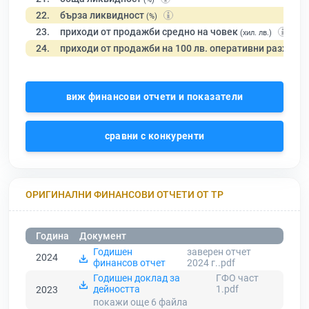
22.
бърза ликвидност
(%)
23.
приходи от продажби средно на човек
(хил. лв.)
24.
приходи от продажби на 100 лв. оперативни разходи
виж финансови отчети и показатели
сравни с конкуренти
ОРИГИНАЛНИ ФИНАНСОВИ ОТЧЕТИ ОТ ТР
Година
Документ
Годишен
заверен отчет
2024
финансов отчет
2024 г..pdf
Годишен доклад за
ГФО част
дейността
1.pdf
2023
покажи още 6
файла