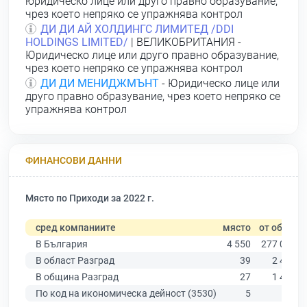
юридическо лице или друго правно образувание,
чрез което непряко се упражнява контрол
ДИ ДИ АЙ ХОЛДИНГС ЛИМИТЕД /DDI
НOLDINGS LIMITED/
| ВЕЛИКОБРИТАНИЯ -
Юридическо лице или друго правно образувание,
чрез което непряко се упражнява контрол
ДИ ДИ МЕНИДЖМЪНТ
- Юридическо лице или
друго правно образувание, чрез което непряко се
упражнява контрол
ФИНАНСОВИ ДАННИ
Място по Приходи за 2022 г.
сред компаниите
място
от общо
В България
4 550
277 019
В област Разград
39
2 463
В община Разград
27
1 495
По код на икономическа дейност (3530)
5
20