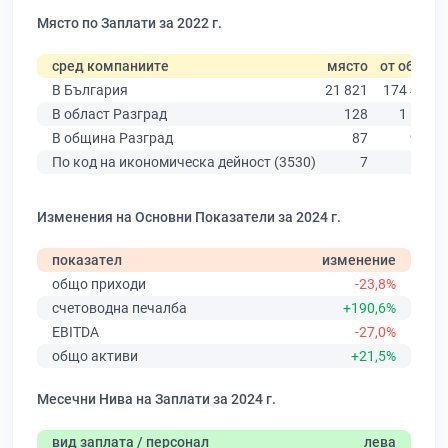
Място по Заплати за 2022 г.
сред компаниите
място
от общо
В България
21 821
174 403
В област Разград
128
1 553
В община Разград
87
976
По код на икономическа дейност (3530)
7
17
Изменения на Основни Показатели за 2024 г.
показател
изменение
общо приходи
-23,8%
счетоводна печалба
+190,6%
EBITDA
-27,0%
общо активи
+21,5%
Месечни Нива на Заплати за 2024 г.
вид заплата / персонал
лева