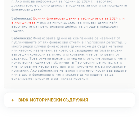
г. Ако липсва информация за години до 2024 г. , вероятно
дружеството е спряло дейност в годината, за която са последните
финансови данни.
Забележка:
Всички финансови данни в таблиците са за 2024 г. и
в хиляди лева
– ако за някои дружества липсват данни, най-
вероятно те са преустановили дейността си още в предходни
години.
Забележка:
Финансовите данни на компаниите се извличат от
публикуваните от тях финансови отчети в Търговския регистър. В
много редки случаи финансовите данни може да бъдат непълни
или неточно извлечени, за което са създадени автоматизирани
вътрешни контроли за тяхното откриване, и те се поправят от
редактор. Това отнема време с оглед на стотиците хиляди отчети,
които всяка година се публикуват в Търговския регистър, като
ние поправяме несъответствията от по-големите към по-малките
компании. Ако забележите непълноти или неточности във вашите
или в други финансови отчети, можете да ни пишете, за да
ескалираме приоритета за тяхната корекция.
ВИЖ
ИСТОРИЧЕСКИ СЪДРУЖИЯ