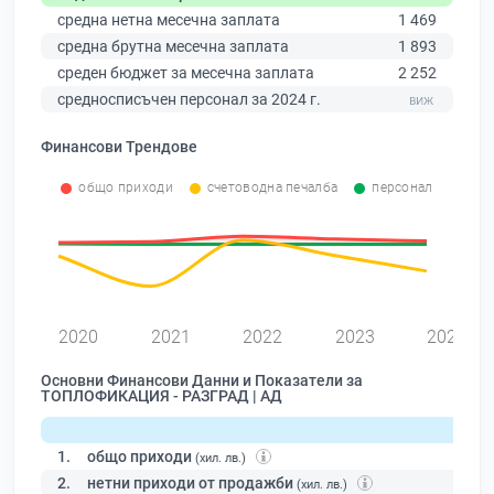
средна нетна месечна заплата
1 469
средна брутна месечна заплата
1 893
среден бюджет за месечна заплата
2 252
средносписъчен персонал за 2024 г.
Финансови Трендове
общо приходи
счетоводна печалба
персонал
0
2020
2021
2022
2023
2024
Основни Финансови Данни и Показатели за
ТОПЛОФИКАЦИЯ - РАЗГРАД | АД
1.
общо приходи
(хил. лв.)
2.
нетни приходи от продажби
(хил. лв.)