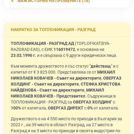
ВИЖ ИСТОРИЯ НА ПРОМЕНИТЕ (18)
НАКРАТКО ЗА ТОПЛОФИКАЦИЯ - РАЗГРАД
ТОПЛОФИКАЦИЯ - РАЗГРАД АД
(TOPLOFIKATSIYA-
RAZGRAD EAD), с ЕИК
116019472
, е основана на
23.02.1996 г.
и е свързана с 9 други юридически лица.
Към момента дружеството е със статус "
действащ
" и с
капитал от € 3 825 000. Представлява се от
МИХАИЛ
НИКОЛАЕВ КОВАЧЕВ - Съвет на директорите
,
ОВЕРГАЗ
ХОЛДИНГ - Съвет на директорите
,
СТЕФКА ХРИСТОВА
НАЙДЕНОВА - Съвет на директорите
,
МИХАИЛ
НИКОЛАЕВ КОВАЧЕВ - Представител
. Съдружници в
ТОПЛОФИКАЦИЯ - РАЗГРАД са
ОВЕРГАЗ ХОЛДИНГ
с
100%
от капитала,
ОВЕРГАЗ ДИРЕКТ
с
0%
от капитала.
Дружеството е на 4 550 място по приходи в България за
2022 г., на 39 място в област Разград, на 27 място в
Разград и на 5 място по приходи в своята индустрия по