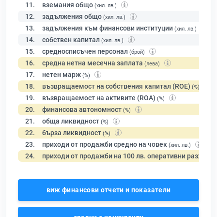
11.
вземания общо
(хил. лв.)
12.
задължения общо
(хил. лв.)
13.
задължения към финансови институции
(хил. лв.)
14.
собствен капитал
(хил. лв.)
15.
средносписъчен персонал
(брой)
16.
средна нетна месечна заплата
(лева)
17.
нетен марж
(%)
18.
възвращаемост на собствения капитал (ROE)
(%)
19.
възвращаемост на активите (ROA)
(%)
20.
финансова автономност
(%)
21.
обща ликвидност
(%)
22.
бърза ликвидност
(%)
23.
приходи от продажби средно на човек
(хил. лв.)
24.
приходи от продажби на 100 лв. оперативни разходи
виж финансови отчети и показатели