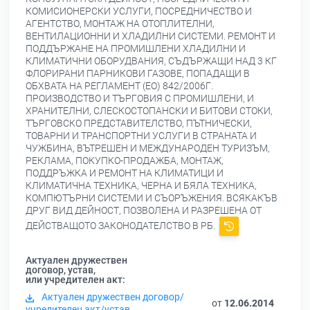
КОМИСИОНЕРСКИ УСЛУГИ, ПОСРЕДНИЧЕСТВО И
АГЕНТСТВО, МОНТАЖ НА ОТОПЛИТЕЛНИ,
ВЕНТИЛАЦИОННИ И ХЛАДИЛНИ СИСТЕМИ. РЕМОНТ И
ПОДДЪРЖАНЕ НА ПРОМИШЛЕНИ ХЛАДИЛНИ И
КЛИМАТИЧНИ ОБОРУДВАНИЯ, СЪДЪРЖАЩИ НАД 3 КГ
ФЛОРИРАНИ ПАРНИКОВИ ГАЗОВЕ, ПОПАДАЩИ В
ОБХВАТА НА РЕГЛАМЕНТ (ЕО) 842/2006Г.
ПРОИЗВОДСТВО И ТЪРГОВИЯ С ПРОМИШЛЕНИ, И
ХРАНИТЕЛНИ, СЛЕСКОСТОПАНСКИ И БИТОВИ СТОКИ,
ТЪРГОВСКО ПРЕДСТАВИТЕЛСТВО, ПЪТНИЧЕСКИ,
ТОВАРНИ И ТРАНСПОРТНИ УСЛУГИ В СТРАНАТА И
ЧУЖБИНА, ВЪТРЕШЕН И МЕЖДУНАРОДЕН ТУРИЗЪМ,
РЕКЛАМА, ПОКУПКО-ПРОДАЖБА, МОНТАЖ,
ПОДДРЪЖКА И РЕМОНТ НА КЛИМАТИЦИ И
КЛИМАТИЧНА ТЕХНИКА, ЧЕРНА И БЯЛА ТЕХНИКА,
КОМПЮТЪРНИ СИСТЕМИ И СЪОРЪЖЕНИЯ. ВСЯКАКЪВ
ДРУГ ВИД ДЕЙНОСТ, ПОЗВОЛЕНА И РАЗРЕШЕНА ОТ
ДЕЙСТВАЩОТО ЗАКОНОДАТЕЛСТВО В РБ.
Актуален дружествен
договор, устав,
или учредителен акт:
Актуален дружествен договор/
от
12.06.2014
учредителен акт/устав