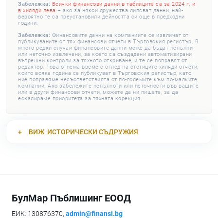
Забележка:
Всички финансови данни в таблиците са за 2024 г. и
в хиляди лева
– ако за някои дружества липсват данни, най-
вероятно те са преустановили дейността си още в предходни
години.
Забележка:
Финансовите данни на компаниите се извличат от
публикуваните от тях финансови отчети в Търговския регистър. В
много редки случаи финансовите данни може да бъдат непълни
или неточно извлечени, за което са създадени автоматизирани
вътрешни контроли за тяхното откриване, и те се поправят от
редактор. Това отнема време с оглед на стотиците хиляди отчети,
които всяка година се публикуват в Търговския регистър, като
ние поправяме несъответствията от по-големите към по-малките
компании. Ако забележите непълноти или неточности във вашите
или в други финансови отчети, можете да ни пишете, за да
ескалираме приоритета за тяхната корекция.
ВИЖ
ИСТОРИЧЕСКИ СЪДРУЖИЯ
БулМар Пъблишинг ЕООД
ЕИК: 130876370,
admin@finansi.bg