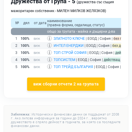
Дружества от Група - 5
(дружества със същия
мажоритарен собственик - МИЛЕН МИЛКОВ ЖЕЛЯЗКОВ)
наименование
№
дял
от дата
(правна форма, седалище, статус)
общо за групата - майка и дъщерни д-ва
1
100%
ЗЛАТНОТО КЛЮЧЕ
| ЕООД | София |
без подаде
2
100%
ИНТЕЛ ЕНЕРДЖИ
| ЕООД | София |
без дейност
3
100%
ТОП СТРОЙ СОФИЯ
| ЕООД | София |
действащ
4
100%
ТОПСИСТЕМ
| ЕООД | София |
действащ
5
100%
ТОП ТРЕЙД БЪЛГАРИЯ
| ЕООД | София |
дейст
виж сборни отчети 2 на групата
Забележка:
Исторически финансови данни се поддържат от 2008
г. Ако липсва информация за години до 2024 г. , вероятно
дружеството е спряло дейност в годината, за която са последните
финансови данни.