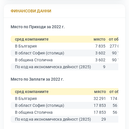
ФИНАНСОВИ ДАННИ
Място по Приходи за 2022 г.
сред компаниите
място
от общо
В България
7 835
277 019
В област София (столица)
3 602
90 178
В община Столична
3 602
90 178
По код на икономическа дейност (2825)
9
71
Място по Заплати за 2022 г.
сред компаниите
място
от общо
В България
32 291
174 403
В област София (столица)
17 853
56 378
В община Столична
17 853
56 378
По код на икономическа дейност (2825)
29
67