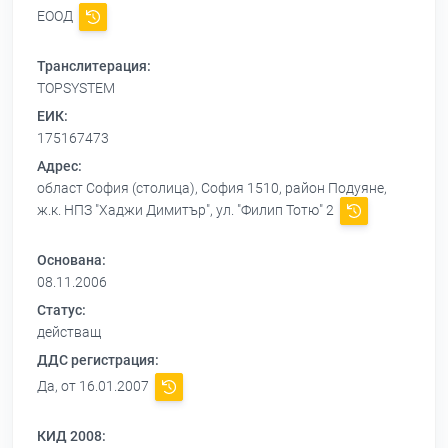
ЕООД
Транслитерация:
TOPSYSTEM
ЕИК:
175167473
Адрес:
област София (столица), София 1510, район Подуяне,
ж.к. НПЗ "Хаджи Димитър", ул. "Филип Тотю" 2
Основана:
08.11.2006
Статус:
действащ
ДДС регистрация:
Да, от 16.01.2007
КИД 2008: