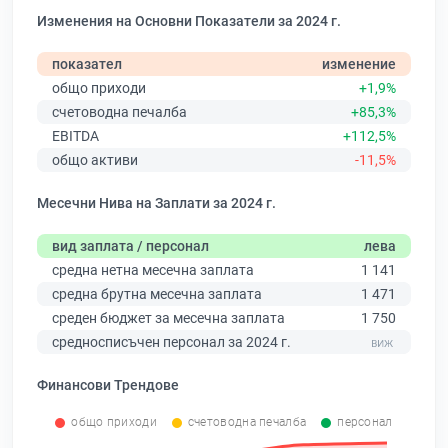
Изменения на Основни Показатели за 2024 г.
показател
изменение
общо приходи
+1,9%
счетоводна печалба
+85,3%
EBITDA
+112,5%
общо активи
-11,5%
Месечни Нива на Заплати за 2024 г.
вид заплата / персонал
лева
средна нетна месечна заплата
1 141
средна брутна месечна заплата
1 471
среден бюджет за месечна заплата
1 750
средносписъчен персонал за 2024 г.
Финансови Трендове
общо приходи
счетоводна печалба
персонал