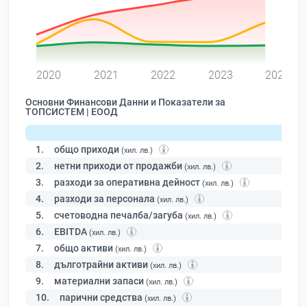
0
2020
2021
2022
2023
2024
Основни Финансови Данни и Показатели за
ТОПСИСТЕМ | ЕООД
1.
общо приходи
(хил. лв.)
2.
нетни приходи от продажби
(хил. лв.)
3.
разходи за оперативна дейност
(хил. лв.)
4.
разходи за персонала
(хил. лв.)
5.
счетоводна печалба/загуба
(хил. лв.)
6.
EBITDA
(хил. лв.)
7.
общо активи
(хил. лв.)
8.
дълготрайни активи
(хил. лв.)
9.
материални запаси
(хил. лв.)
10.
парични средства
(хил. лв.)