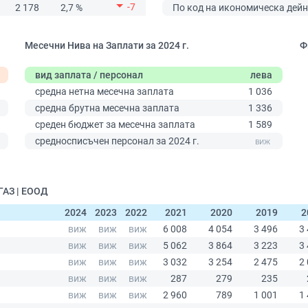
-7
2 178
2,7 %
По код на икономическа дейн
Месечни Нива на Заплати за 2024 г.
Ф
вид заплата / персонал
лева
средна нетна месечна заплата
1 036
средна брутна месечна заплата
1 336
среден бюджет за месечна заплата
1 589
0
средносписъчен персонал за 2024 г.
ГАЗ | ЕООД
2024
2023
2022
2021
2020
2019
2