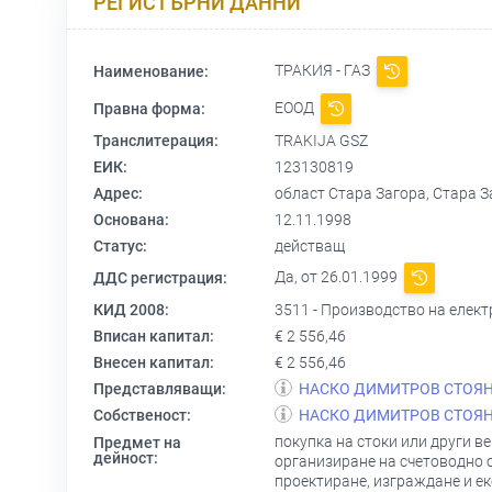
РЕГИСТЪРНИ ДАННИ
ТРАКИЯ - ГАЗ
Наименование:
ЕООД
Правна форма:
Транслитерация:
TRAKIJA GSZ
ЕИК:
123130819
Адрес:
област Стара Загора, Стара 
Основана:
12.11.1998
Статус:
действащ
Да, от 26.01.1999
ДДС регистрация:
КИД 2008:
3511 - Производство на елект
Вписан капитал:
€ 2 556,46
Внесен капитал:
€ 2 556,46
Представляващи:
НАСКО ДИМИТРОВ СТОЯ
Собственост:
НАСКО ДИМИТРОВ СТОЯ
покупка на стоки или други в
Предмет на
дейност:
организиране на счетоводно о
проектиране, изграждане и е