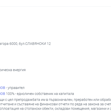
Загора 6000, бул.СЛАВЯНСКИ 12
рическа енергия
НОВ
- управител
НОВ
100% - едноличен собственик на капитала
ещи с цел препродажбата им в първоначален, преработен или обрабо
тчитане и съставяне на финансови отчети по реда на закона за сче
ксплоатация на стопански обекти, складови помещения, магазини и 