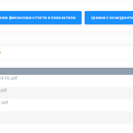
виж финансови отчети и показатели
сравни с конкурент
Р
4-TG.pdf
.pdf
.pdf