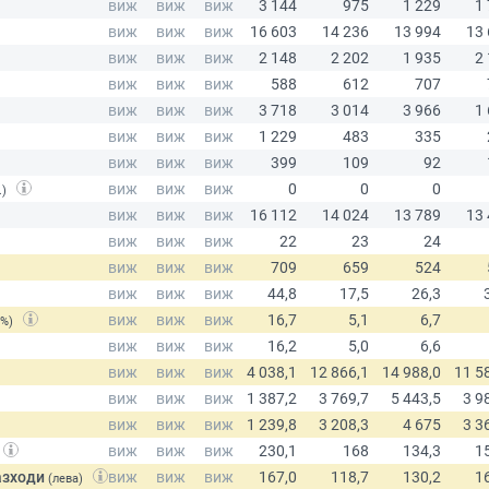
.)
(%)
азходи
(лева)