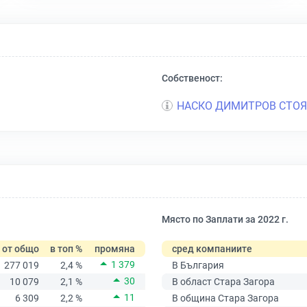
Собственост:
НАСКО ДИМИТРОВ СТО
Място по Заплати за 2022 г.
от общо
в топ %
промяна
сред компаниите
1 379
277 019
2,4 %
В България
30
10 079
2,1 %
В област Стара Загора
11
6 309
2,2 %
В община Стара Загора