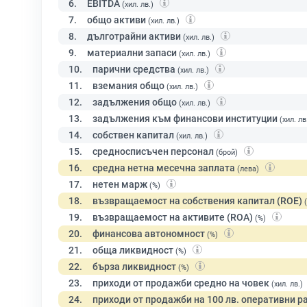
6.
EBITDA
(хил. лв.)
7.
общо активи
(хил. лв.)
8.
дълготрайни активи
(хил. лв.)
9.
материални запаси
(хил. лв.)
10.
парични средства
(хил. лв.)
11.
вземания общо
(хил. лв.)
12.
задължения общо
(хил. лв.)
13.
задължения към финансови институции
(хил. лв
14.
собствен капитал
(хил. лв.)
15.
средносписъчен персонал
(брой)
16.
средна нетна месечна заплата
(лева)
17.
нетен марж
(%)
18.
възвращаемост на собствения капитал (ROE)
19.
възвращаемост на активите (ROA)
(%)
20.
финансова автономност
(%)
21.
обща ликвидност
(%)
22.
бърза ликвидност
(%)
23.
приходи от продажби средно на човек
(хил. лв.)
24.
приходи от продажби на 100 лв. оперативни р