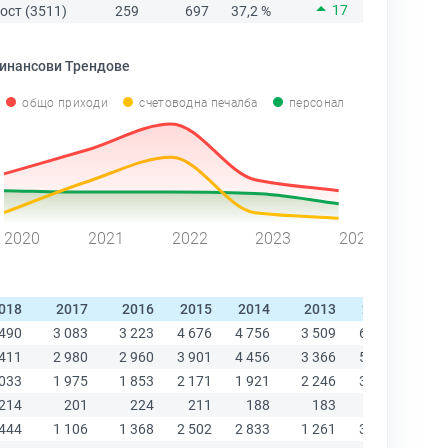
17
ост (3511)
259
697
37,2 %
инансови Трендове
общо приходи
счетоводна печалба
персонал
2020
2021
2022
2023
2024
018
2017
2016
2015
2014
2013
2012
201