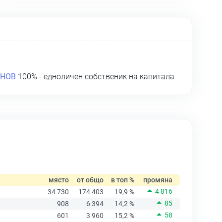
ЯНОВ
100% - едноличен собственик на капитала
място
от общо
в топ %
промяна
4 816
34 730
174 403
19,9 %
85
908
6 394
14,2 %
58
601
3 960
15,2 %