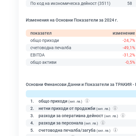
По код на икономическа дейност (3511)
58
Изменения на Основни Показатели за 2024 г.
показател
изменение
общо приходи
-24,7%
счетоводна печалба
-49,1%
EBITDA
-31,2%
общо активи
-0,5%
Основни Финансови Данни и Показатели за ТРАКИЯ - 
1.
общо приходи
(хил. лв.)
2.
нетни приходи от продажби
(хил. лв.)
3.
разходи за оперативна дейност
(хил. лв.)
4.
разходи за персонала
(хил. лв.)
5.
счетоводна печалба/загуба
(хил. лв.)