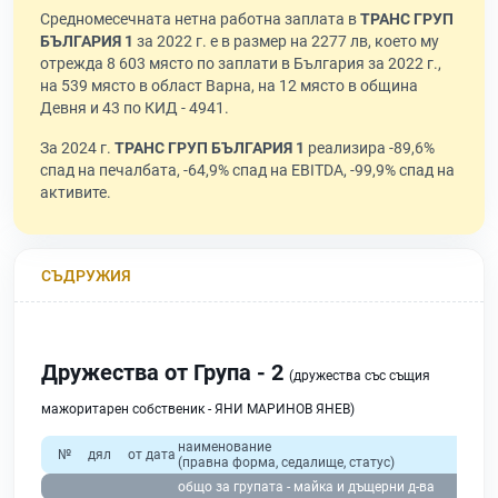
Средномесечната нетна работна заплата в
ТРАНС ГРУП
БЪЛГАРИЯ 1
за 2022 г. е в размер на 2277 лв, което му
отрежда 8 603 място по заплати в България за 2022 г.,
на 539 място в област Варна, на 12 място в община
Девня и 43 по КИД - 4941.
За 2024 г.
ТРАНС ГРУП БЪЛГАРИЯ 1
реализира -89,6%
спад на печалбата, -64,9% спад на EBITDA, -99,9% спад на
активите.
СЪДРУЖИЯ
Дружества от Група - 2
(дружества със същия
мажоритарен собственик - ЯНИ МАРИНОВ ЯНЕВ)
наименование
№
дял
от дата
(правна форма, седалище, статус)
общо за групата - майка и дъщерни д-ва