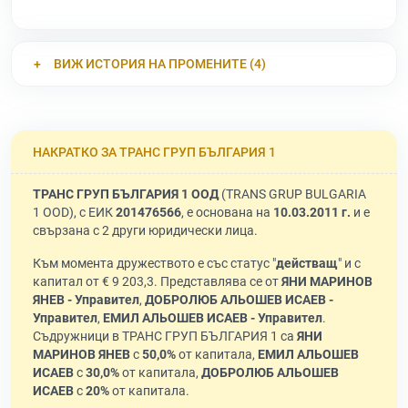
ВИЖ ИСТОРИЯ НА ПРОМЕНИТЕ (4)
НАКРАТКО ЗА ТРАНС ГРУП БЪЛГАРИЯ 1
ТРАНС ГРУП БЪЛГАРИЯ 1 ООД
(TRANS GRUP BULGARIA
1 OOD), с ЕИК
201476566
, е основана на
10.03.2011 г.
и е
свързана с 2 други юридически лица.
Към момента дружеството е със статус "
действащ
" и с
капитал от € 9 203,3. Представлява се от
ЯНИ МАРИНОВ
ЯНЕВ - Управител
,
ДОБРОЛЮБ АЛЬОШЕВ ИСАЕВ -
Управител
,
ЕМИЛ АЛЬОШЕВ ИСАЕВ - Управител
.
Съдружници в ТРАНС ГРУП БЪЛГАРИЯ 1 са
ЯНИ
МАРИНОВ ЯНЕВ
с
50,0%
от капитала,
ЕМИЛ АЛЬОШЕВ
ИСАЕВ
с
30,0%
от капитала,
ДОБРОЛЮБ АЛЬОШЕВ
ИСАЕВ
с
20%
от капитала.