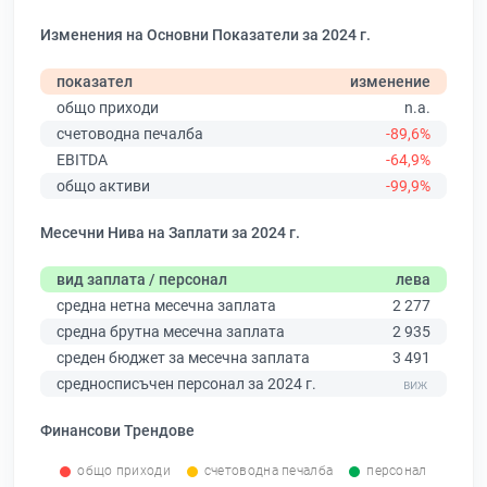
Изменения на Основни Показатели за 2024 г.
показател
изменение
общо приходи
n.a.
счетоводна печалба
-89,6%
EBITDA
-64,9%
общо активи
-99,9%
Месечни Нива на Заплати за 2024 г.
вид заплата / персонал
лева
средна нетна месечна заплата
2 277
средна брутна месечна заплата
2 935
среден бюджет за месечна заплата
3 491
средносписъчен персонал за 2024 г.
Финансови Трендове
общо приходи
счетоводна печалба
персонал