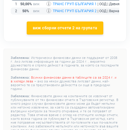
1
50,00%
ТРАНС ГРУП БЪЛГАРИЯ 1
| ООД | Девня |
дей
2
50%
ТРАНС ГРУП БЪЛГАРИЯ 2
| ООД | Варна |
дейс
виж сборни отчети 2 на групата
Забележка:
Исторически финансови данни се поддържат от 2008
г. Ако липсва информация за години до 2024 г. , вероятно
дружеството е спряло дейност в годината, за която са последните
финансови данни.
Забележка:
Всички финансови данни в таблиците са за 2024 г. и
в хиляди лева
– ако за някои дружества липсват данни, най-
вероятно те са преустановили дейността си още в предходни
години.
Забележка:
Финансовите данни на компаниите се извличат от
публикуваните от тях финансови отчети в Търговския регистър. В
много редки случаи финансовите данни може да бъдат непълни
или неточно извлечени, за което са създадени автоматизирани
вътрешни контроли за тяхното откриване, и те се поправят от
редактор. Това отнема време с оглед на стотиците хиляди отчети,
които всяка година се публикуват в Търговския регистър, като
ние поправяме несъответствията от по-големите към по-малките
компании. Ако забележите непълноти или неточности във вашите