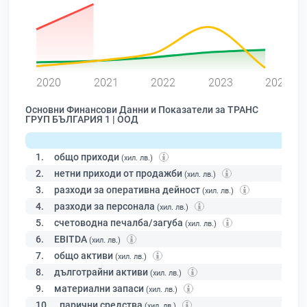
0
2020
2021
2022
2023
2024
Основни Финансови Данни и Показатели за ТРАНС
ГРУП БЪЛГАРИЯ 1 | ООД
1.
общо приходи
(хил. лв.)
2.
нетни приходи от продажби
(хил. лв.)
3.
разходи за оперативна дейност
(хил. лв.)
4.
разходи за персонала
(хил. лв.)
5.
счетоводна печалба/загуба
(хил. лв.)
6.
EBITDA
(хил. лв.)
7.
общо активи
(хил. лв.)
8.
дълготрайни активи
(хил. лв.)
9.
материални запаси
(хил. лв.)
10.
парични средства
(хил. лв.)