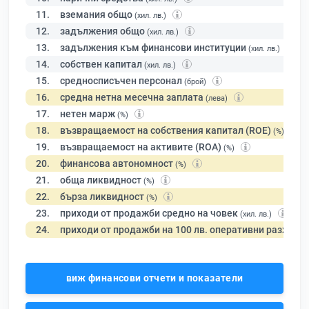
11.
вземания общо
(хил. лв.)
12.
задължения общо
(хил. лв.)
13.
задължения към финансови институции
(хил. лв.)
14.
собствен капитал
(хил. лв.)
15.
средносписъчен персонал
(брой)
16.
средна нетна месечна заплата
(лева)
17.
нетен марж
(%)
18.
възвращаемост на собствения капитал (ROE)
(%)
19.
възвращаемост на активите (ROA)
(%)
20.
финансова автономност
(%)
21.
обща ликвидност
(%)
22.
бърза ликвидност
(%)
23.
приходи от продажби средно на човек
(хил. лв.)
24.
приходи от продажби на 100 лв. оперативни разходи
виж финансови отчети и показатели