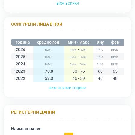
виж всички
ОСИГУРЕНИ ЛИЦА В НОИ
година
средно год.
мин - макс
яну
фев
мар
2026
-
2025
-
2024
-
2023
70,8
60 - 76
60
65
70
2022
53,3
46 - 59
46
48
51
виж всички години
РЕГИСТЪРНИ ДАННИ
Наименование: