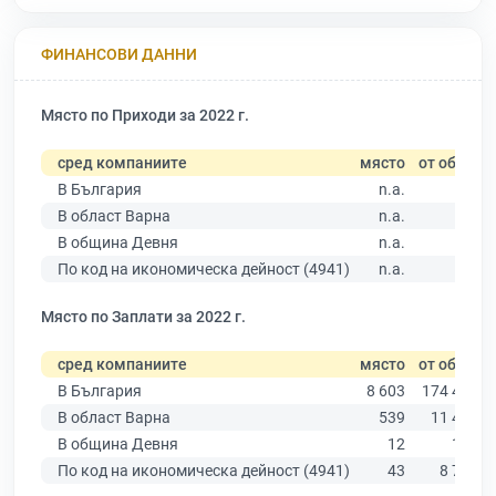
ФИНАНСОВИ ДАННИ
Място по Приходи за 2022 г.
сред компаниите
място
от общо
В България
n.a.
В област Варна
n.a.
В община Девня
n.a.
По код на икономическа дейност (4941)
n.a.
Място по Заплати за 2022 г.
сред компаниите
място
от общо
В България
8 603
174 403
В област Варна
539
11 437
В община Девня
12
140
По код на икономическа дейност (4941)
43
8 756