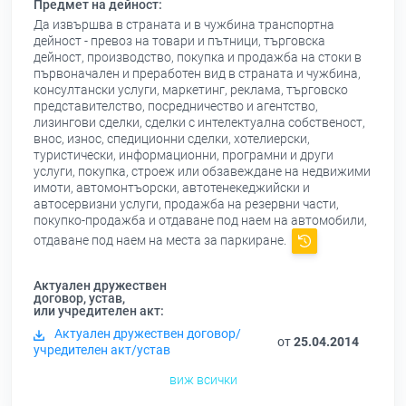
Предмет на дейност:
Да извършва в страната и в чужбина транспортна
дейност - превоз на товари и пътници, търговска
дейност, производство, покупка и продажба на стоки в
първоначален и преработен вид в страната и чужбина,
консултански услуги, маркетинг, реклама, търговско
представителство, посредничество и агентство,
лизингови сделки, сделки с интелектуална собственост,
внос, износ, спедиционни сделки, хотелиерски,
туристически, информационни, програмни и други
услуги, покупка, строеж или обзавеждане на недвижими
имоти, автомонтъорски, автотенекеджийски и
автосервизни услуги, продажба на резервни части,
покупко-продажба и отдаване под наем на автомобили,
отдаване под наем на места за паркиране.
Актуален дружествен
договор, устав,
или учредителен акт:
Актуален дружествен договор/
от
25.04.2014
учредителен акт/устав
виж всички