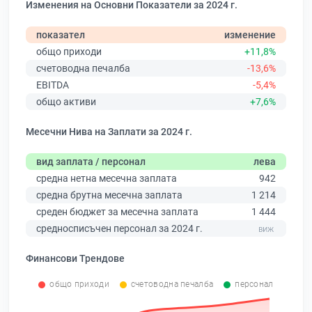
Изменения на Основни Показатели за 2024 г.
показател
изменение
общо приходи
+11,8%
счетоводна печалба
-13,6%
EBITDA
-5,4%
общо активи
+7,6%
Месечни Нива на Заплати за 2024 г.
вид заплата / персонал
лева
средна нетна месечна заплата
942
средна брутна месечна заплата
1 214
среден бюджет за месечна заплата
1 444
средносписъчен персонал за 2024 г.
Финансови Трендове
общо приходи
счетоводна печалба
персонал