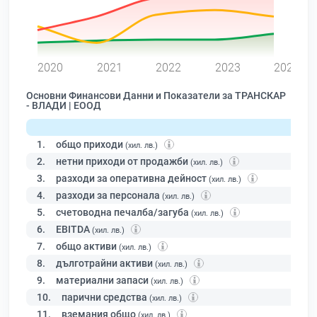
0
2020
2021
2022
2023
2024
Основни Финансови Данни и Показатели за ТРАНСКАР
- ВЛАДИ | ЕООД
1.
общо приходи
(хил. лв.)
2.
нетни приходи от продажби
(хил. лв.)
3.
разходи за оперативна дейност
(хил. лв.)
4.
разходи за персонала
(хил. лв.)
5.
счетоводна печалба/загуба
(хил. лв.)
6.
EBITDA
(хил. лв.)
7.
общо активи
(хил. лв.)
8.
дълготрайни активи
(хил. лв.)
9.
материални запаси
(хил. лв.)
10.
парични средства
(хил. лв.)
11.
вземания общо
(хил. лв.)