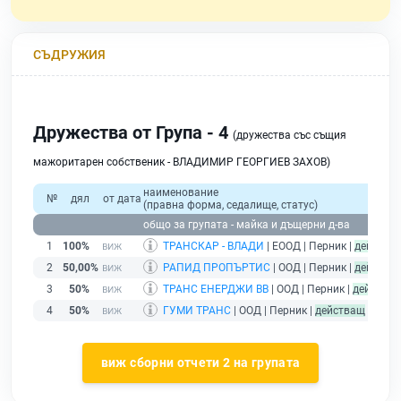
СЪДРУЖИЯ
Дружества от Група - 4
(дружества със същия
мажоритарен собственик - ВЛАДИМИР ГЕОРГИЕВ ЗАХОВ)
наименование
№
дял
от дата
(правна форма, седалище, статус)
общо за групата - майка и дъщерни д-ва
1
100%
ТРАНСКАР - ВЛАДИ
| ЕООД | Перник |
действа
2
50,00%
РАПИД ПРОПЪРТИС
| ООД | Перник |
действа
3
50%
ТРАНС ЕНЕРДЖИ ВВ
| ООД | Перник |
действа
4
50%
ГУМИ ТРАНС
| ООД | Перник |
действащ
виж сборни отчети 2 на групата