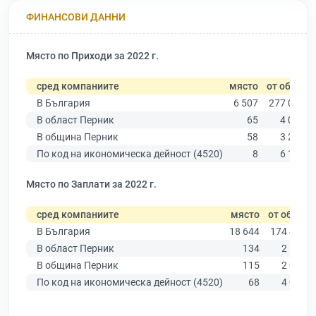
ФИНАНСОВИ ДАННИ
Място по Приходи за 2022 г.
сред компаниите
място
от общо
В България
6 507
277 019
В област Перник
65
4 027
В община Перник
58
3 209
По код на икономическа дейност (4520)
8
6 113
Място по Заплати за 2022 г.
сред компаниите
място
от общо
В България
18 644
174 403
В област Перник
134
2 595
В община Перник
115
2 078
По код на икономическа дейност (4520)
68
4 000