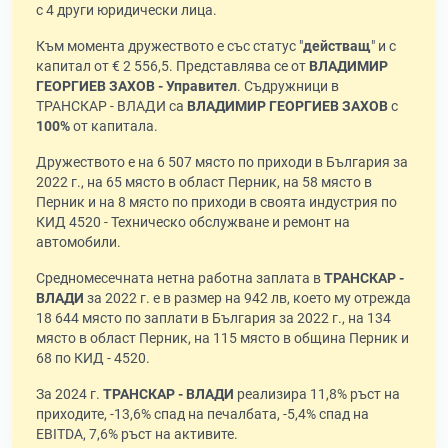
с 4 други юридически лица.
Към момента дружеството е със статус "
действащ
" и с
капитал от € 2 556,5. Представлява се от
ВЛАДИМИР
ГЕОРГИЕВ ЗАХОВ - Управител
. Съдружници в
ТРАНСКАР - ВЛАДИ са
ВЛАДИМИР ГЕОРГИЕВ ЗАХОВ
с
100%
от капитала.
Дружеството е на 6 507 място по приходи в България за
2022 г., на 65 място в област Перник, на 58 място в
Перник и на 8 място по приходи в своята индустрия по
КИД 4520 - Техническо обслужване и ремонт на
автомобили.
Средномесечната нетна работна заплата в
ТРАНСКАР -
ВЛАДИ
за 2022 г. е в размер на 942 лв, което му отрежда
18 644 място по заплати в България за 2022 г., на 134
място в област Перник, на 115 място в община Перник и
68 по КИД - 4520.
За 2024 г.
ТРАНСКАР - ВЛАДИ
реализира 11,8% ръст на
приходите, -13,6% спад на печалбата, -5,4% спад на
EBITDA, 7,6% ръст на активите.