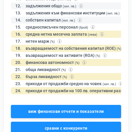
12.
задължения общо
(хил. лв.)
13.
задължения към финансови институции
(хил. лв.)
14.
собствен капитал
(хил. лв.)
15.
средносписъчен персонал
(брой)
16.
средна нетна месечна заплата
(лева)
17.
нетен марж
(%)
18.
възвращаемост на собствения капитал (ROE)
(%)
19.
възвращаемост на активите (ROA)
(%)
20.
финансова автономност
(%)
21.
обща ликвидност
(%)
22.
бърза ликвидност
(%)
23.
приходи от продажби средно на човек
(хил. лв.)
24.
приходи от продажби на 100 лв. оперативни разходи
виж финансови отчети и показатели
сравни с конкуренти