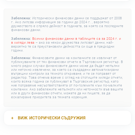
Забележка:
Исторически финансови данни се поддържат от 2008
г. Ако липсва информация за години до 2024 г. , вероятно
дружеството е спряло дейност в годината, за която са последните
финансови данни.
Забележка:
Всички финансови данни в таблиците са за 2024 г. и
в хиляди лева
– ако за някои дружества липсват данни, най-
вероятно те са преустановили дейността си още в предходни
години.
Забележка:
Финансовите данни на компаниите се извличат от
публикуваните от тях финансови отчети в Търговския регистър. В
много редки случаи финансовите данни може да бъдат непълни
или неточно извлечени, за което са създадени автоматизирани
вътрешни контроли за тяхното откриване, и те се поправят от
редактор. Това отнема време с оглед на стотиците хиляди отчети,
които всяка година се публикуват в Търговския регистър, като
ние поправяме несъответствията от по-големите към по-малките
компании. Ако забележите непълноти или неточности във вашите
или в други финансови отчети, можете да ни пишете, за да
ескалираме приоритета за тяхната корекция.
ВИЖ
ИСТОРИЧЕСКИ СЪДРУЖИЯ