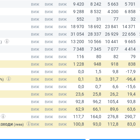
.)
(%)
азходи
(лева)