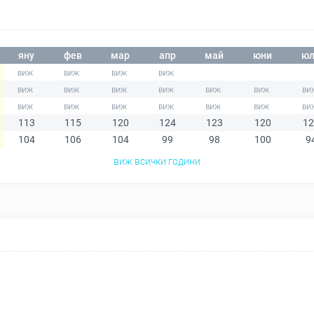
яну
фев
мар
апр
май
юни
юл
113
115
120
124
123
120
12
104
106
104
99
98
100
9
виж всички години