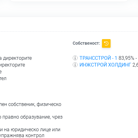
Собственост:
а директорите
ТРАНССТРОЙ - 1
83,95% -
директорите
ИНЖСТРОЙ ХОЛДИНГ
2,
е
тел
лен собственик, физическо
о правно образувание, чрез
и на юридическо лице или
 упражнява контрол