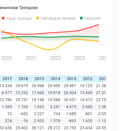
инансови Трендове
общо приходи
счетоводна печалба
персонал
2020
2021
2022
2023
2024
2017
2016
2015
2014
2013
2012
2011
2010