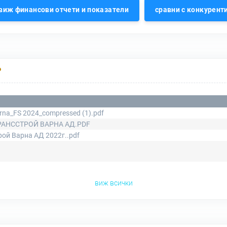
виж финансови отчети и показатели
сравни с конкурент
Р
arna_FS 2024_compressed (1).pdf
ТРАНССТРОЙ ВАРНА АД.PDF
ой Варна АД 2022г..pdf
виж всички