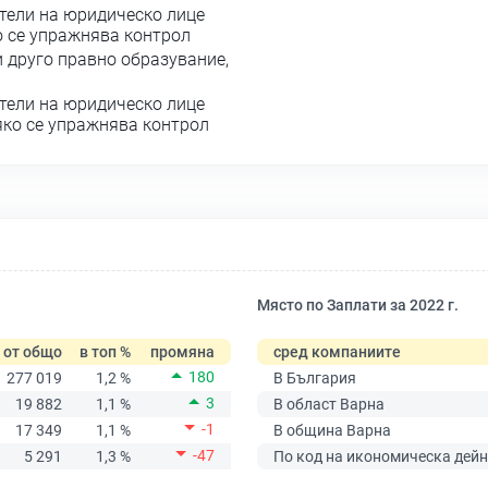
тели на юридическо лице
о се упражнява контрол
 друго правно образувание,
тели на юридическо лице
яко се упражнява контрол
Място по Заплати за 2022 г.
от общо
в топ %
промяна
сред компаниите
180
277 019
1,2 %
В България
3
19 882
1,1 %
В област Варна
-1
17 349
1,1 %
В община Варна
-47
5 291
1,3 %
По код на икономическа дейн