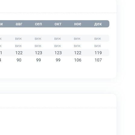
и
авг
сеп
окт
ное
дек
1
122
123
123
122
119
4
90
99
99
106
107