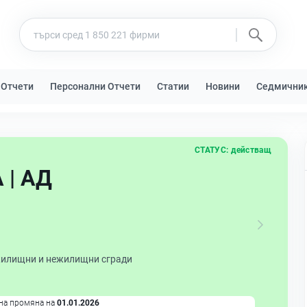
 Отчети
Персонални Отчети
Статии
Новини
Седмични
СТАТУС:
действащ
 | АД
жилищни и нежилищни сгради
на промяна на
01.01.2026