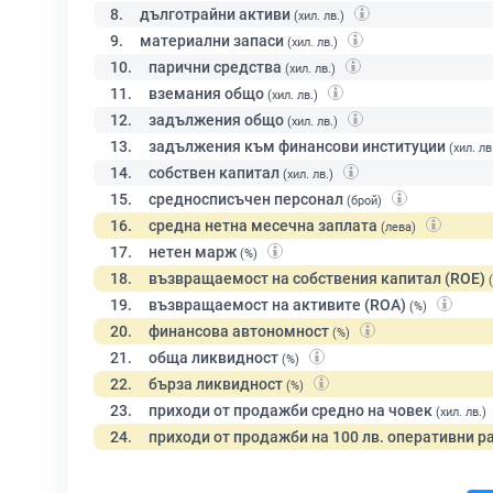
8.
дълготрайни активи
(хил. лв.)
9.
материални запаси
(хил. лв.)
10.
парични средства
(хил. лв.)
11.
вземания общо
(хил. лв.)
12.
задължения общо
(хил. лв.)
13.
задължения към финансови институции
(хил. лв
14.
собствен капитал
(хил. лв.)
15.
средносписъчен персонал
(брой)
16.
средна нетна месечна заплата
(лева)
17.
нетен марж
(%)
18.
възвращаемост на собствения капитал (ROE)
19.
възвращаемост на активите (ROA)
(%)
20.
финансова автономност
(%)
21.
обща ликвидност
(%)
22.
бърза ликвидност
(%)
23.
приходи от продажби средно на човек
(хил. лв.)
24.
приходи от продажби на 100 лв. оперативни р