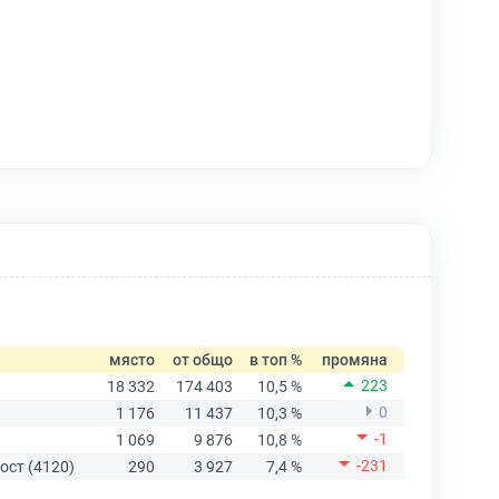
място
от общо
в топ %
промяна
223
18 332
174 403
10,5 %
0
1 176
11 437
10,3 %
-1
1 069
9 876
10,8 %
-231
ост (4120)
290
3 927
7,4 %