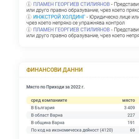
ПЛАМЕН ГЕОРГИЕВ СТИЛИЯНОВ
- Представи
или друго правно образувание, чрез което пряк
ИНЖСТРОЙ ХОЛДИНГ
- Юридическо лице или
чрез което непряко се упражнява контрол
ПЛАМЕН ГЕОРГИЕВ СТИЛИЯНОВ
- Представи
или друго правно образувание, чрез което непр
ФИНАНСОВИ ДАННИ
Място по Приходи за 2022 г.
сред компаниите
място
В България
3 409
В област Варна
227
В община Варна
191
По код на икономическа дейност (4120)
69