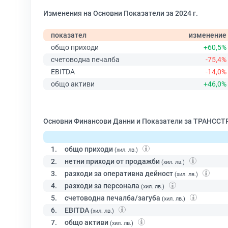
Изменения на Основни Показатели за 2024 г.
показател
изменение
общо приходи
+60,5%
счетоводна печалба
-75,4%
EBITDA
-14,0%
общо активи
+46,0%
Основни Финансови Данни и Показатели за ТРАНССТР
1.
общо приходи
(хил. лв.)
2.
нетни приходи от продажби
(хил. лв.)
3.
разходи за оперативна дейност
(хил. лв.)
4.
разходи за персонала
(хил. лв.)
5.
счетоводна печалба/загуба
(хил. лв.)
6.
EBITDA
(хил. лв.)
7.
общо активи
(хил. лв.)